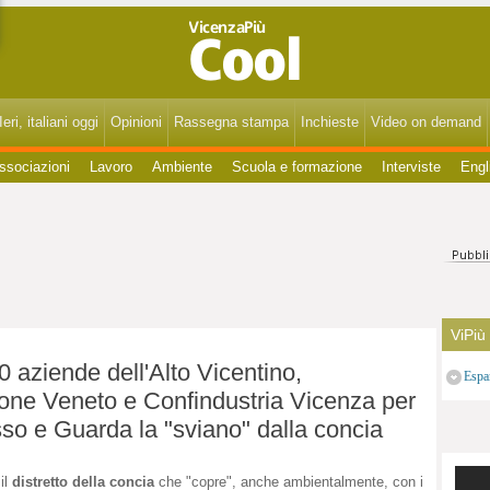
VicenzaPiùCool - Spettacoli, cultura, eventi, gossip di Vicenza, Bassano, Thiene, Schio, Montecchio, Arzignano e del Vicentino.
eri, italiani oggi
Opinioni
Rassegna stampa
Inchieste
Video on demand
ssociazioni
Lavoro
Ambiente
Scuola e formazione
Interviste
Engl
ViPiù
0 aziende dell'Alto Vicentino,
Espa
ne Veneto e Confindustria Vicenza per
so e Guarda la "sviano" dalla concia
il
distretto della concia
che "copre", anche ambientalmente, con i