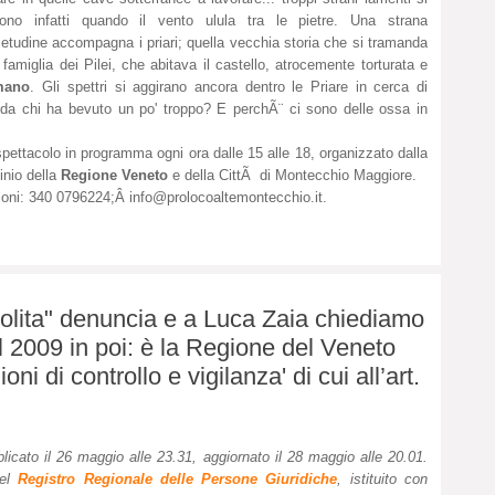
tono infatti quando il vento ulula tra le pietre. Una strana
ietudine accompagna i priari; quella vecchia storia che si tramanda
 famiglia dei Pilei, che abitava il castello, atrocemente torturata e
mano
. Gli spettri si aggirano ancora dentro le Priare in cerca di
 da chi ha bevuto un po' troppo? E perchÃ¨ ci sono delle ossa in
ettacolo in programma ogni ora dalle 15 alle 18, organizzato dalla
cinio della
Regione Veneto
e della CittÃ di Montecchio Maggiore.
zioni: 340 0796224;Â
info@prolocoaltemontecchio.it
.
lita" denuncia e a Luca Zaia chiediamo
al 2009 in poi: è la Regione del Veneto
ioni di controllo e vigilanza' di cui all’art.
licato il 26 maggio alle 23.31, aggiornato il 28 maggio alle 20.01.
el
Registro Regionale delle Persone Giuridiche
, istituito con