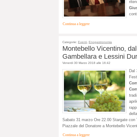
rite
Giu
cont
Continua a leggere
Categorie:
Eventi
,
Enogastronomia
Montebello Vicentino, dal
Gambellara e Lessini Dur
Venerdi 30 Marzo 2018 alle 16:42
Dal 
Fest
Com
Com
trad
apri
rapp
dell
Sabato 31 marzo Ore 22.00 Stargate con Y
Piazzale del Donatore a Montebello Vicenti
Continua a leggere