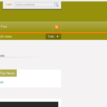
Login
Foto
ish news
Tutto
▼
 Top News
ndi