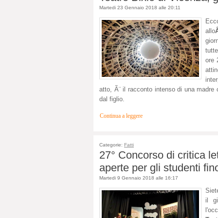
Martedi 23 Gennaio 2018 alle 20:11
Ecc
allo
gior
tutt
ore 
atti
inte
atto, Ã¨ il racconto intenso di una madre 
dal figlio.
Continua a leggere
Categorie:
Fatti
27° Concorso di critica let
aperte per gli studenti fi
Martedi 9 Gennaio 2018 alle 16:17
Siet
il g
l'oc