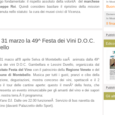
l'amm
ECCEL
ngo fondamentale: il rispetto assoluto della volontÃ del
marchese
In Most
ovunqu
Buon 
seppe Roi
. Quindi considero basilare il ripristino della
mission
total
alta 
enuta nello statuto: la cura dei musei civici di Vicenza.
provi
Citta
Domeni
altre 
propa
In Most
(Lucian
ovunqu
Il fin
di tu
CASO
POLIT
averl
Meno 
elezi
aiuta
Amen
 31 marzo la 49^ Festa dei Vini D.O.C.
argom
a que
Edico
? La 
ello
mostr
lasci
fatto
magis
ha co
31 marzo all'8 aprile Selva di Montebello sarÃ animata dalla 49^
immag
a dei vini D.O.C. Gambellara e Lessini Durello, organizzata dal
arriv
itato Festa del Vino
con il patrocinio della
Regione Veneto
e del
turis
une di Montebello
. Musica per tutti i gusti, pranzi e cibo della
izione, degustazioni, mostra concorso dei vini, spettacoli e il 2
le il tour delle cantine aperte: questo il menÃ¹ della festa, che
resenta un evento irrinunciabile per gli amanti del vino e dei sapori
a nostra terra.Â Il programma:
Gli al
ano DJ. Dalle ore 22.00 funzionerÃ Servizio di bus navetta da
no (davanti Palazzetto dello Sport).