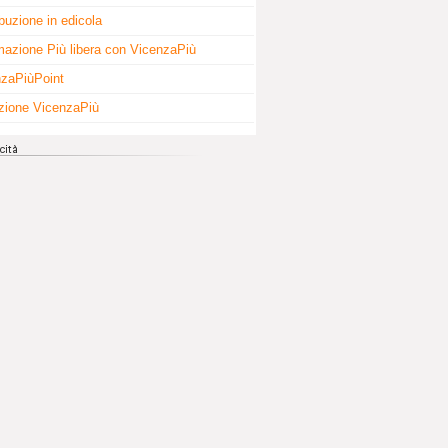
ibuzione in edicola
mazione Più libera con VicenzaPiù
zaPiùPoint
zione VicenzaPiù