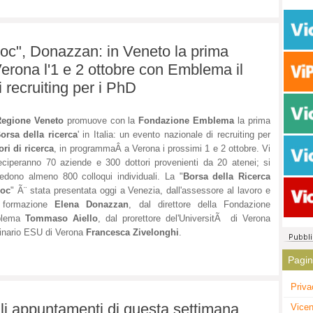
Doc", Donazzan: in Veneto la prima
 Verona l'1 e 2 ottobre con Emblema il
 recruiting per i PhD
egione Veneto
promuove con la
Fondazione Emblema
la prima
orsa della ricerca
' in Italia: un evento nazionale di recruiting per
ori di ricerca
, in programmaÂ a Verona i prossimi 1 e 2 ottobre. Vi
eciperanno 70 aziende e 300 dottori provenienti da 20 atenei; si
edono almeno 800 colloqui individuali. La "
Borsa della Ricerca
Doc
" Ã¨ stata presentata oggi a Venezia, dall'assessore al lavoro e
 formazione
Elena Donazzan
, dal direttore della Fondazione
blema
Tommaso Aiello
, dal prorettore del'UniversitÃ di Verona
inario ESU di Verona
Francesca Zivelonghi
.
Pagi
Priva
gli appuntamenti di questa settimana
Vicen