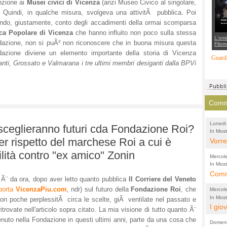
nzione ai
Musei civici di Vicenza
(anzi Museo Civico al singolare,
suppo
regia
. Quindi, in qualche misura, svolgeva una attivitÃ pubblica. Poi
ndo, giustamente, conto degli accadimenti della ormai scomparsa
ca Popolare di Vicenza
che hanno influito non poco sulla stessa
L'omi
azione, non si puÃ² non riconoscere che in buona misura questa
Filom
Maran
azione diviene un elemento importante della storia di Vicenza
carab
Guarda
marit
anti, Grossato e Valmarana i tre ultimi membri desiganti dalla BPVi
più a
di...
Comme
Lunedi
 sceglieranno futuri cda Fondazione Roi?
In Most
(Lucian
per rispetto del marchese Roi a cui è
di vola
Vorre
inten
lità contro "ex amico" Zonin
Mercol
e sag
In Most
Cultura
Comme
conti
Ã¨ da ora, dopo aver letto quanto pubblica
Il Corriere del Veneto
per il 
anche
Chier
iporta
VicenzaPiu.com
, ndr) sul futuro della
Fondazione Roi
, che
Mercol
comp
FORT
In Most
on poche perplessitÃ circa le scelte, giÃ ventilate nel passato e
Cultura
I gio
promo
TUTTA
ritrovate nell'articolo sopra citato. La mia visione di tutto quanto Ã¨
per il 
mostr
effet
RUSS
nuto nella Fondazione in questi ultimi anni, parte da una cosa che
Domeni