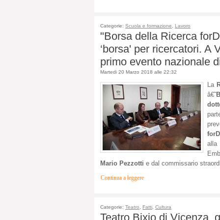
Categorie:
Scuola e formazione
,
Lavoro
"Borsa della Ricerca for
‘borsa' per ricercatori. A
primo evento nazionale di
Martedi 20 Marzo 2018 alle 22:32
La
R
â€˜
B
dott
part
prev
for
alla
Em
Mario Pezzotti
e dal commissario straord
Continua a leggere
Categorie:
Teatro
,
Fatti
,
Cultura
Teatro Bixio di Vicenza, 