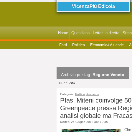
VicenzaPiù Edicola
Home
Quotidiano
Lettori in diretta
StranI
Fatti
Politica
Economia&Aziende
A
Archivio per tag:
Regione Veneto
Categorie:
Politica
,
Ambiente
Pfas. Miteni coinvolge 50
Greenpeace pressa Regio
analisi globale ma Fracas
Martedi 26 Giugno 2018 alle 19:35
Che 