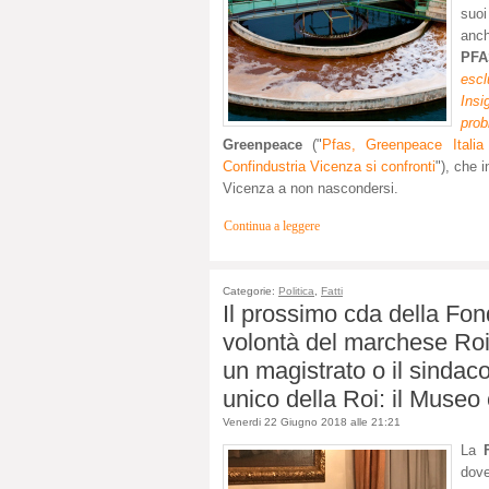
suoi
anch
PFA
esc
Insi
pro
Greenpeace
("
Pfas, Greenpeace Italia 
Confindustria Vicenza si confronti
"), che i
Vicenza a non nascondersi.
Continua a leggere
Categorie:
Politica
,
Fatti
Il prossimo cda della Fo
volontà del marchese Roi.
un magistrato o il sindaco
unico della Roi: il Museo 
Venerdi 22 Giugno 2018 alle 21:21
La
F
dove