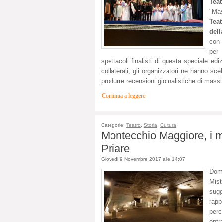
Teat
"Mas
Tea
del
con 
per 
spettacoli finalisti di questa speciale ed
collaterali, gli organizzatori ne hanno sc
produrre recensioni giornalistiche di massi
Continua a leggere
Categorie:
Teatro
,
Storia
,
Cultura
Montecchio Maggiore, i mis
Priare
Giovedi 9 Novembre 2017 alle 14:07
Dome
Mist
sugg
rapp
perc
entr