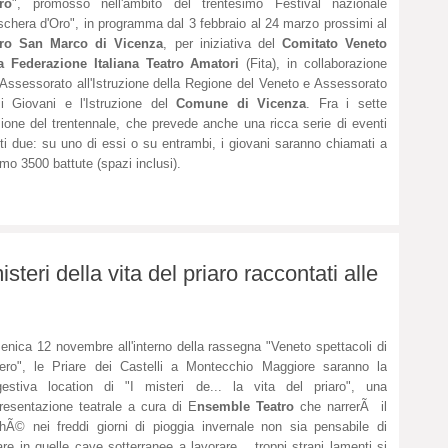
ro
", promosso nell'ambito del trentesimo Festival nazionale
chera d'Oro", in programma dal 3 febbraio al 24 marzo prossimi al
tro San Marco di Vicenza
, per iniziativa del
Comitato Veneto
la Federazione Italiana Teatro Amatori
(Fita), in collaborazione
Assessorato all'Istruzione della Regione del Veneto e Assessorato
i Giovani e l'Istruzione del
Comune di Vicenza
. Fra i sette
izione del trentennale, che prevede anche una ricca serie di eventi
elti due: su uno di essi o su entrambi, i giovani saranno chiamati a
mo 3500 battute (spazi inclusi).
teri della vita del priaro raccontati alle
nica 12 novembre all'interno della rassegna "Veneto spettacoli di
ero", le Priare dei Castelli a Montecchio Maggiore saranno la
estiva location di "I misteri de... la vita del priaro", una
resentazione teatrale a cura di E
nsemble Teatro
che narrerÃ il
hÃ© nei freddi giorni di pioggia invernale non sia pensabile di
are in quelle cave sotterranee a lavorare... troppi strani lamenti si