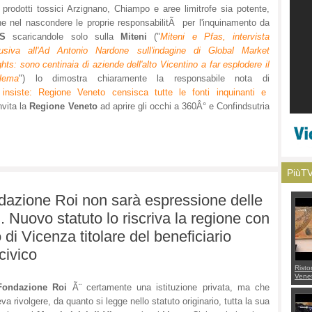
 prodotti tossici Arzignano, Chiampo e aree limitrofe sia potente,
e nel nascondere le proprie responsabilitÃ per l'inquinamento da
S
scaricandole solo sulla
Miteni
("
Miteni e Pfas, intervista
lusiva all'Ad Antonio Nardone sull'indagine di Global Market
ghts: sono centinaia di aziende dell'alto Vicentino a far esplodere il
blema
") lo dimostra chiaramente la responsabile nota di
insiste: Regione Veneto censisca tutte le fonti inquinanti e
nvita la
Regione Veneto
ad aprire gli occhi a 360Â° e Confindsutria
PiùT
ndazione Roi non sarà espressione delle
 Nuovo statuto lo riscriva la regione con
 di Vicenza titolare del beneficiario
civico
Risto
Venet
appel
ondazione Roi
Ã¨ certamente una istituzione privata, ma che
Aless
va rivolgere, da quanto si legge nello statuto originario, tutta la sua
mette
con 