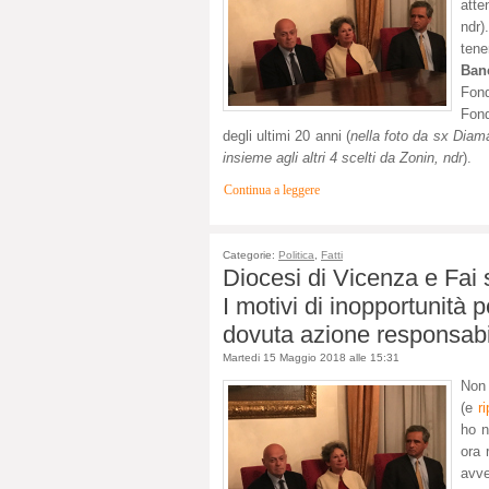
atte
ndr)
tene
Ban
Fond
Fond
degli ultimi 20 anni (
nella foto da sx Diam
insieme agli altri 4 scelti da Zonin, ndr
).
Continua a leggere
Categorie:
Politica
,
Fatti
Diocesi di Vicenza e Fai
I motivi di inopportunità 
dovuta azione responsabi
Martedi 15 Maggio 2018 alle 15:31
Non 
(e
r
ho n
ora 
avve