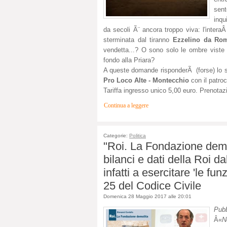
sen
inqu
da secoli Ã¨ ancora troppo viva: l'interaÂ
sterminata dal tiranno
Ezzelino da Ro
vendetta...? O sono solo le ombre viste
fondo alla Priara?
A queste domande risponderÃ (forse) lo sp
Pro Loco Alte - Montecchio
con il patro
Tariffa ingresso unico 5,00 euro. Prenota
Continua a leggere
Categorie:
Politica
"Roi. La Fondazione demo
bilanci e dati della Roi d
infatti a esercitare 'le funz
25 del Codice Civile
Domenica 28 Maggio 2017 alle 20:01
Pubb
Â«
N