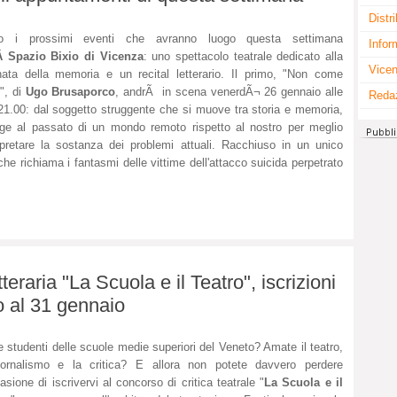
Distr
o i prossimi eventi che avranno luogo questa settimana
Infor
Â Spazio Bixio di Vicenza
: uno spettacolo teatrale dedicato alla
Vicen
nata della memoria e un recital letterario. Il primo, "Non come
e", di
Ugo Brusaporco
, andrÃ in scena venerdÃ¬ 26 gennaio alle
Reda
21.00: dal soggetto struggente che si muove tra storia e memoria,
nge al passato di un mondo remoto rispetto al nostro per meglio
rpretare la sostanza dei problemi attuali. Racchiuso in un unico
che richiama i fantasmi delle vittime dell'attacco suicida perpetrato
teraria "La Scuola e il Teatro", iscrizioni
no al 31 gennaio
e studenti delle scuole medie superiori del Veneto? Amate il teatro,
iornalismo e la critica? E allora non potete davvero perdere
casione di iscrivervi al concorso di critica teatrale "
La Scuola e il