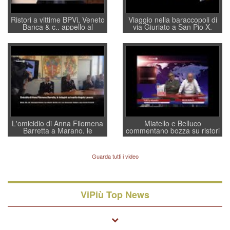
Ristori a vittime BPVi, Veneto
Viaggio nella baraccopoli di
Banca & c., appello al
via Giuriato a San Pio X.
sottosegretario Alessio
Vicenza ai Vicentini: “faremo
Villarosa: per mettere ordine
un regalo di Natale ai
convochi con Di Maio CNCU
residenti”
a supporto della cabina di
regia al Mef
L'omicidio di Anna Filomena
Miatello e Belluco
Barretta a Marano, le
commentano bozza su ristori
indagini dei carabinieri di
BPVi e Veneto Banca
Vicenza sul marito Angelo
Lavarra: più avvincenti di
Guarda tutti i video
quelle di... Barbara D'Urso
ViPiù Top News