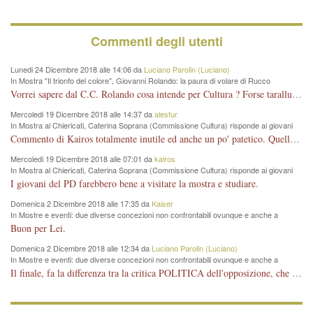
Commenti degli utenti
Lunedi 24 Dicembre 2018 alle 14:06 da
Luciano Parolin (Luciano)
In Mostra "Il trionfo del colore", Giovanni Rolando: la paura di volare di Rucco
Vorrei sapere dal C.C. Rolando cosa intende per Cultura ? Forse tarallucci, vino e sagre, o spaghetti tricolori del PD ? Il continuo (s)parlare della mostra a Palazzo Chiericati caro consigliere DANNEGGIA FORTEMENTE l'immagine della città TUTTA e fa deviare i consensi che in RUSSIA (badi bene ex U.R.S.S.) sono ECCELLENTI. A livello artistico l'evento è di alta Valenza culturale, COMPITO di Tutta la Cittadinanza fare il possibile per propagandare l'iniziativa senza farne UN CASO PARTITICO come fa Lei da sempre. Meno Gazebo + Partecipazione! E così sia. Amen.
Mercoledi 19 Dicembre 2018 alle 14:37 da
alesfur
In Mostra al Chiericati, Caterina Soprana (Commissione Cultura) risponde ai giovani
del Pd: "realizzata a costo zero per il Comune"
Commento di Kairos totalmente inutile ed anche un po' patetico. Quella che è completamente mancata è stata la promozione internazionale dell'evento effettuata da chi lo sa fare, l'amministrazione in questo è stata totalmente assente relegando al provincialismo una mostra che meritava ben altre platee ed i risultati sono sotto gli occhi di tutti. Su questo bisogna parlare, il fatto di averla organizzata al Chiericati certo non ha aiutato ma è un aspetto secondario rispetto a quello della promozione. In città con le mostre organizzate da Goldin - che certo ha fatto principalmente i suoi interessi, ma ne ha comunque beneficiato la città in immagine e commercio per il centro - arrivavano giornalmente pullman carichi di turisti. Dove sono i turisti ora?
Mercoledi 19 Dicembre 2018 alle 07:01 da
kairos
In Mostra al Chiericati, Caterina Soprana (Commissione Cultura) risponde ai giovani
del Pd: "realizzata a costo zero per il Comune"
I giovani del PD farebbero bene a visitare la mostra e studiare.
Domenica 2 Dicembre 2018 alle 17:35 da
Kaiser
In Mostre e eventi: due diverse concezioni non confrontabili ovunque e anche a
Vicenza
Buon per Lei.
Domenica 2 Dicembre 2018 alle 12:34 da
Luciano Parolin (Luciano)
In Mostre e eventi: due diverse concezioni non confrontabili ovunque e anche a
Vicenza
Il finale, fa la differenza tra la critica POLITICA dell'opposizione, che ha perso le elezioni ed è minoranza e non trova altri argomenti per politicizzare sul sito qua o là ? La critica d'arte invece è un'altra cosa che lascio agli altri. Per ora mi basta la lezione magistrale del prof. Giulianati.