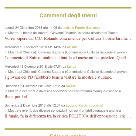
Commenti degli utenti
Lunedi 24 Dicembre 2018 alle 14:06 da
Luciano Parolin (Luciano)
In Mostra "Il trionfo del colore", Giovanni Rolando: la paura di volare di Rucco
Vorrei sapere dal C.C. Rolando cosa intende per Cultura ? Forse tarallucci, vino e sagre, o spaghetti tricolori del PD ? Il continuo (s)parlare della mostra a Palazzo Chiericati caro consigliere DANNEGGIA FORTEMENTE l'immagine della città TUTTA e fa deviare i consensi che in RUSSIA (badi bene ex U.R.S.S.) sono ECCELLENTI. A livello artistico l'evento è di alta Valenza culturale, COMPITO di Tutta la Cittadinanza fare il possibile per propagandare l'iniziativa senza farne UN CASO PARTITICO come fa Lei da sempre. Meno Gazebo + Partecipazione! E così sia. Amen.
Mercoledi 19 Dicembre 2018 alle 14:37 da
alesfur
In Mostra al Chiericati, Caterina Soprana (Commissione Cultura) risponde ai giovani
del Pd: "realizzata a costo zero per il Comune"
Commento di Kairos totalmente inutile ed anche un po' patetico. Quella che è completamente mancata è stata la promozione internazionale dell'evento effettuata da chi lo sa fare, l'amministrazione in questo è stata totalmente assente relegando al provincialismo una mostra che meritava ben altre platee ed i risultati sono sotto gli occhi di tutti. Su questo bisogna parlare, il fatto di averla organizzata al Chiericati certo non ha aiutato ma è un aspetto secondario rispetto a quello della promozione. In città con le mostre organizzate da Goldin - che certo ha fatto principalmente i suoi interessi, ma ne ha comunque beneficiato la città in immagine e commercio per il centro - arrivavano giornalmente pullman carichi di turisti. Dove sono i turisti ora?
Mercoledi 19 Dicembre 2018 alle 07:01 da
kairos
In Mostra al Chiericati, Caterina Soprana (Commissione Cultura) risponde ai giovani
del Pd: "realizzata a costo zero per il Comune"
I giovani del PD farebbero bene a visitare la mostra e studiare.
Domenica 2 Dicembre 2018 alle 17:35 da
Kaiser
In Mostre e eventi: due diverse concezioni non confrontabili ovunque e anche a
Vicenza
Buon per Lei.
Domenica 2 Dicembre 2018 alle 12:34 da
Luciano Parolin (Luciano)
In Mostre e eventi: due diverse concezioni non confrontabili ovunque e anche a
Vicenza
Il finale, fa la differenza tra la critica POLITICA dell'opposizione, che ha perso le elezioni ed è minoranza e non trova altri argomenti per politicizzare sul sito qua o là ? La critica d'arte invece è un'altra cosa che lascio agli altri. Per ora mi basta la lezione magistrale del prof. Giulianati.