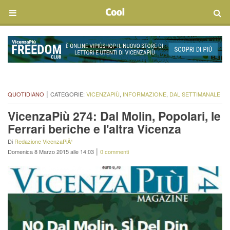
|
QUOTIDIANO
CATEGORIE:
VICENZAPIÙ
,
INFORMAZIONE
,
DAL SETTIMANALE
VicenzaPiù 274: Dal Molin, Popolari, le
Ferrari beriche e l'altra Vicenza
Di
Redazione VicenzaPiÃ¹
|
Domenica 8 Marzo 2015 alle 14:03
0 commenti