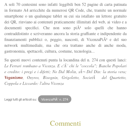
A soli 70 centesimi sono infatti leggibili ben 52 pagine di carta patinata
in formato A4 arricchite da numerosi QR Code, che, tramite un normale
smartphone o un qualunque tablet su cui sia istallato un lettore gratuito
dei QR, rinviano ai contenuti praticamente illimitati del web, ai video e a
documenti specifici. Che non sono piÃ¹ solo quelli che hanno
contraddistinto e scriveranno ancora la storia graffiante e indipendente da
finanziamenti pubblici o, peggio, nascosti, di VicenzaPiÃ¹ e del suo
network multimediale, ma che ora trattano anche di anche moda,
gastronomia, spettacoli, cultura, costume, tecnologia...
Su questi nuovi contenuti punta la locandina del n. 274 con questi lanci:
Le Ferrari rombano a Vicenza. E c'Ã¨ chi le "coccola"; Banche Popolari
e credito: i pregi e i difetti; No Dal Molin, sÃ¬ Del Din: la storia vera;
Veganismo
, Onyros, Bisognin, Grigoletto, SocietÃ del Quartetto,
Coppola e Liccardo: l'altra Vicenza
Leggi tutti gli articoli su:
VicenzaPiÃ¹ n. 274
Commenti