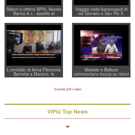
Ristori a vittime BPVi, Veneto
Viaggio nella baraccopoli di
Banca & c., appello al
via Giuriato a San Pio X.
sottosegretario Alessio
Vicenza ai Vicentini: “faremo
Villarosa: per mettere ordine
un regalo di Natale ai
convochi con Di Maio CNCU
residenti”
a supporto della cabina di
regia al Mef
L'omicidio di Anna Filomena
Miatello e Belluco
Barretta a Marano, le
commentano bozza su ristori
indagini dei carabinieri di
BPVi e Veneto Banca
Vicenza sul marito Angelo
Lavarra: più avvincenti di
Guarda tutti i video
quelle di... Barbara D'Urso
ViPiù Top News