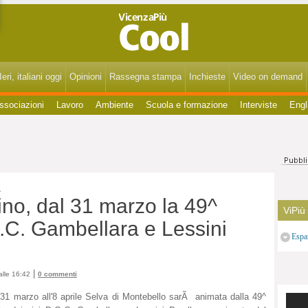
VicenzaPiùCool - Spettacoli, cultura, eventi, gossip di Vicenza, Bassano, Thiene, Schio, Montecchio, Arzignano e del Vicentino.
eri, italiani oggi
Opinioni
Rassegna stampa
Inchieste
Video on demand
ssociazioni
Lavoro
Ambiente
Scuola e formazione
Interviste
Engl
a
ino, dal 31 marzo la 49^
ViPiù
O.C. Gambellara e Lessini
Espa
|
lle 16:42
0 commenti
 31 marzo all'8 aprile Selva di Montebello sarÃ animata dalla 49^