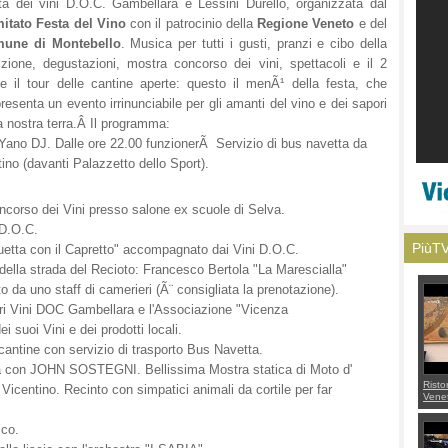
ta dei vini D.O.C. Gambellara e Lessini Durello, organizzata dal
itato Festa del Vino
con il patrocinio della
Regione Veneto
e del
une di Montebello
. Musica per tutti i gusti, pranzi e cibo della
izione, degustazioni, mostra concorso dei vini, spettacoli e il 2
le il tour delle cantine aperte: questo il menÃ¹ della festa, che
resenta un evento irrinunciabile per gli amanti del vino e dei sapori
a nostra terra.Â Il programma:
ano DJ. Dalle ore 22.00 funzionerÃ Servizio di bus navetta da
no (davanti Palazzetto dello Sport).
oncorso dei Vini presso salone ex scuole di Selva.
 D.O.C.
PiùT
quetta con il Capretto" accompagnato dai Vini D.O.C.
della strada del Recioto: Francesco Bertola "La Marescialla"
o da uno staff di camerieri (Ã¨ consigliata la prenotazione).
iori Vini DOC Gambellara e l'Associazione "Vicenza
i suoi Vini e dei prodotti locali.
 cantine con servizio di trasporto Bus Navetta.
ia con JOHN SOSTEGNI. Bellissima Mostra statica di Moto d'
Risto
icentino. Recinto con simpatici animali da cortile per far
Venet
appel
Aless
ico.
mette
con 