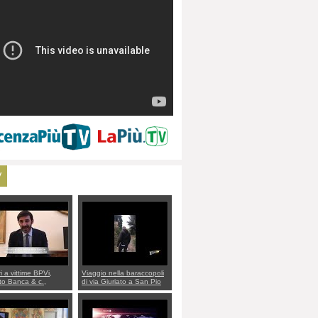
V
ri a vittime BPVi,
Viaggio nella baraccopoli
o Banca & c.,
di via Giuriato a San Pio
lo al sottosegretario
X. Vicenza ai Vicentini:
io Villarosa: per
“faremo un regalo di
re ordine convochi
Natale ai residenti”
Di Maio CNCU a