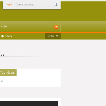
Login
Foto
ish news
Tutto
▼
 Top News
ndi