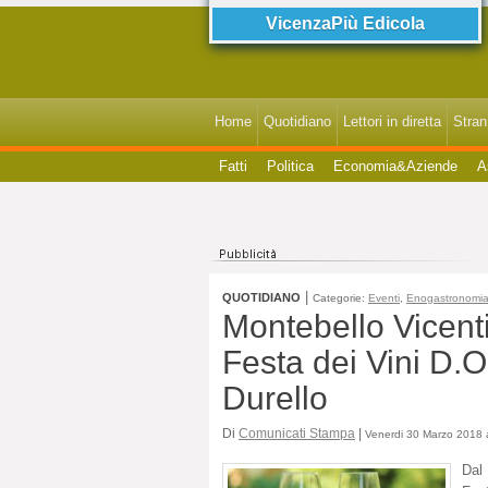
VicenzaPiù Edicola
Home
Quotidiano
Lettori in diretta
StranI
Fatti
Politica
Economia&Aziende
A
|
QUOTIDIANO
Categorie:
Eventi
,
Enogastronomi
Montebello Vicent
Festa dei Vini D.
Durello
Di
Comunicati Stampa
|
Venerdi 30 Marzo 2018 a
Dal