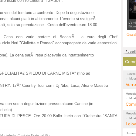
llo liscio con l'orchestra "I SABIA".
suppo
regia
 vini del territorio a confronto. Dopo la degustazione
erviti alcuni piatti in abbinamento. L'evento si svolgerÃ
L'omi
itati, solo su prenotazione - Costo dell'evento euro 18.00.
Filom
Maran
carab
Guarda
Cena con varie portate di BaccalÃ a cura degli Chef
marit
più a
urizio Nori "Giulietta e Romeo" accompagnate da varie espressioni
di...
zione). La cena sarÃ resa piacevole da intrattenimento
Comme
o "SPECIALITÃ€ SPIEDO DI CARNE MISTA" (fino ad
Lunedi
In Most
(Lucian
di vola
Vorre
RY: 17Â° Country Tour con i Dj Nike, Luca, Alex e Maestra
inten
Mercol
e sag
In Most
elva con sosta degustazione presso alcune Cantine (in
Cultura
Comme
conti
per il 
ebello).
anche
Chier
Mercol
RA DI PESCE. Ore 20.00 Ballo liscio con l'Orchestra "SANTA
comp
FORT
In Most
Cultura
I gio
promo
TUTTA
per il 
mostr
effet
RUSS
Domeni
Montebello
,
Comitato Festa del Vino