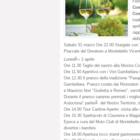
Fes
Com
Com
trad
apri
rapp
dell
Sabato 31 marzo Ore 22.00 Stargate con Y
Piazzale del Donatore a Montebello Vicenti
LunedÃ¬ 2 aprile
Ore 11.30 Taglio del nastro alla Mostra C
Ore 11.50 Aperitivo con i Vini Gambellara
Ore 12.30 Il pranzo della tradizione "Pas
Gambellara. Pranzo curato dai Ristoratori 
e Maurizio Nori "Giulietta e Romeo", servit
Durante il pranzo saranno premiati i migl
Autoctona" parlerÃ del Nostro Territorio, de
Ore 14.00 Tour Cantine Aperte: visita alle
Ore 15.30 Spettacolo di Clauneria e Mag
Epoca a cura del Moto Club di Montebello V
divertire i bambini.
Ore 18.00 Apertura ricco stand gastronom