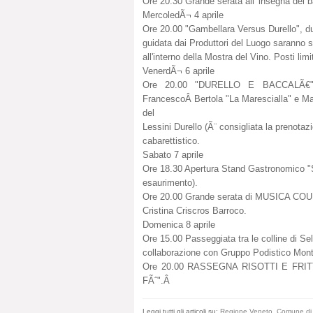
Ore 20.30 Grande serata all' insegna del ba
MercoledÃ¬ 4 aprile
Ore 20.00 "Gambellara Versus Durello", due
guidata dai Produttori del Luogo saranno s
all'interno della Mostra del Vino. Posti lim
VenerdÃ¬ 6 aprile
Ore 20.00 "DURELLO E BACCALÃ€" 
FrancescoÂ Bertola "La Marescialla" e Ma
del
Lessini Durello (Ã¨ consigliata la prenota
cabarettistico.
Sabato 7 aprile
Ore 18.30 Apertura Stand Gastronomic
esaurimento).
Ore 20.00 Grande serata di MUSICA COUNT
Cristina Criscros Barroco.
Domenica 8 aprile
Ore 15.00 Passeggiata tra le colline di S
collaborazione con Gruppo Podistico Mont
Ore 20.00 RASSEGNA RISOTTI E FRITTU
FÃˆ".Â
Leggi tutti gli articoli su:
Regione Veneto
,
Comune di 