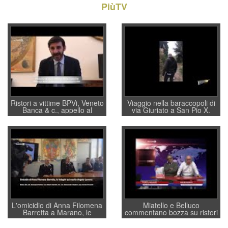
PiùTV
Ristori a vittime BPVi, Veneto
Viaggio nella baraccopoli di
Banca & c., appello al
via Giuriato a San Pio X.
sottosegretario Alessio
Vicenza ai Vicentini: “faremo
Villarosa: per mettere ordine
un regalo di Natale ai
convochi con Di Maio CNCU
residenti”
a supporto della cabina di
regia al Mef
L'omicidio di Anna Filomena
Miatello e Belluco
Barretta a Marano, le
commentano bozza su ristori
indagini dei carabinieri di
BPVi e Veneto Banca
Vicenza sul marito Angelo