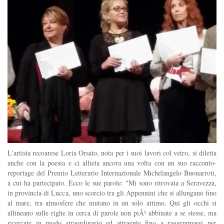
L'artista recoarese Loria Orsato, nota per i suoi lavori col vetro, si diletta
anche con la poesia e ci allieta ancora una volta con un suo racconto-
reportage del Premio Letterario Internazionale Michelangelo Buonarroti,
a cui ha partecipato. Ecco le sue parole: "Mi sono ritrovata a Seravezza,
in provincia di Lucca, uno scorcio tra gli Appennini che si allungano fino
al mare, tra atmosfere che mutano in un solo attimo. Qui gli occhi si
allineano sulle righe in cerca di parole non piÃ¹ abbinate a se stesse, ma
ricercate in modo straordinario ed attraente fino a raggrupparsi per