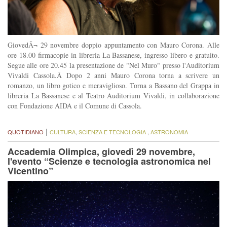
GiovedÃ¬ 29 novembre doppio appuntamento con Mauro Corona. Alle
ore 18.00 firmacopie in libreria La Bassanese, ingresso libero e gratuito.
Segue alle ore 20.45 la presentazione de "Nel Muro" presso l'Auditorium
Vivaldi Cassola.Â Dopo 2 anni Mauro Corona torna a scrivere un
romanzo, un libro gotico e meraviglioso. Torna a Bassano del Grappa in
libreria La Bassanese e al Teatro Auditorium Vivaldi, in collaborazione
con Fondazione AIDA e il Comune di Cassola.
|
QUOTIDIANO
CULTURA
,
SCIENZA E TECNOLOGIA
,
ASTRONOMIA
Accademia Olimpica, giovedì 29 novembre,
l'evento “Scienze e tecnologia astronomica nel
Vicentino”