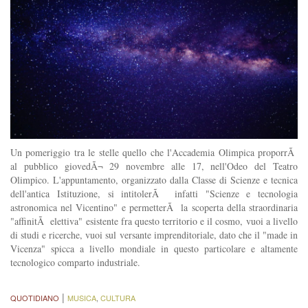
Un pomeriggio tra le stelle quello che l'Accademia Olimpica proporrÃ
al pubblico giovedÃ¬ 29 novembre alle 17, nell'Odeo del Teatro
Olimpico. L'appuntamento, organizzato dalla Classe di Scienze e tecnica
dell'antica Istituzione, si intitolerÃ infatti "Scienze e tecnologia
astronomica nel Vicentino" e permetterÃ la scoperta della straordinaria
"affinitÃ elettiva" esistente fra questo territorio e il cosmo, vuoi a livello
di studi e ricerche, vuoi sul versante imprenditoriale, dato che il "made in
Vicenza" spicca a livello mondiale in questo particolare e altamente
tecnologico comparto industriale.
|
QUOTIDIANO
MUSICA
,
CULTURA