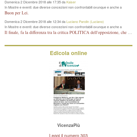
Domenica 2 Dicembre 2018 alle 17:35 da
Kaiser
In Mostre e eventi: due diverse concezioni non confrontabili ovunque e anche a
Vicenza
Buon per Lei.
Domenica 2 Dicembre 2018 alle 12:34 da
Luciano Parolin (Luciano)
In Mostre e eventi: due diverse concezioni non confrontabili ovunque e anche a
Vicenza
Il finale, fa la differenza tra la critica POLITICA dell'opposizione, che ha perso le elezioni ed è minoranza e non trova altri argomenti per politicizzare sul sito qua o là ? La critica d'arte invece è un'altra cosa che lascio agli altri. Per ora mi basta la lezione magistrale del prof. Giulianati.
Edicola online
VicenzaPiù
Leggi il numero 303