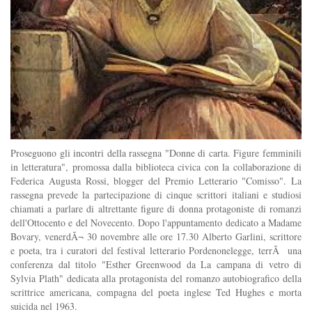
Proseguono gli incontri della rassegna "Donne di carta. Figure femminili
in letteratura", promossa dalla biblioteca civica con la collaborazione di
Federica Augusta Rossi, blogger del Premio Letterario "Comisso". La
rassegna prevede la partecipazione di cinque scrittori italiani e studiosi
chiamati a parlare di altrettante figure di donna protagoniste di romanzi
dell'Ottocento e del Novecento. Dopo l'appuntamento dedicato a Madame
Bovary, venerdÃ¬ 30 novembre alle ore 17.30 Alberto Garlini, scrittore
e poeta, tra i curatori del festival letterario Pordenonelegge, terrÃ una
conferenza dal titolo "Esther Greenwood da La campana di vetro di
Sylvia Plath" dedicata alla protagonista del romanzo autobiografico della
scrittrice americana, compagna del poeta inglese Ted Hughes e morta
suicida nel 1963.