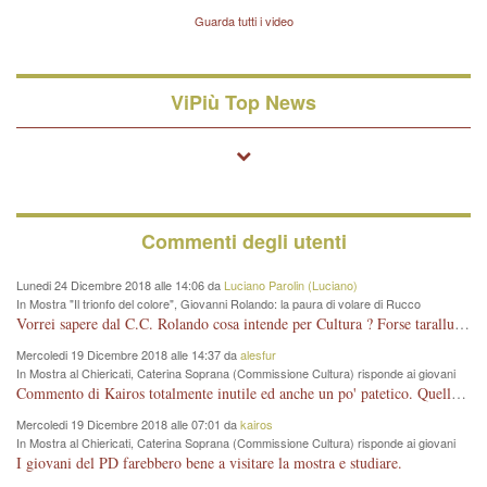
Lavarra: più avvincenti di
Guarda tutti i video
quelle di... Barbara D'Urso
ViPiù Top News
Commenti degli utenti
Lunedi 24 Dicembre 2018 alle 14:06 da
Luciano Parolin (Luciano)
In Mostra "Il trionfo del colore", Giovanni Rolando: la paura di volare di Rucco
Vorrei sapere dal C.C. Rolando cosa intende per Cultura ? Forse tarallucci, vino e sagre, o spaghetti tricolori del PD ? Il continuo (s)parlare della mostra a Palazzo Chiericati caro consigliere DANNEGGIA FORTEMENTE l'immagine della città TUTTA e fa deviare i consensi che in RUSSIA (badi bene ex U.R.S.S.) sono ECCELLENTI. A livello artistico l'evento è di alta Valenza culturale, COMPITO di Tutta la Cittadinanza fare il possibile per propagandare l'iniziativa senza farne UN CASO PARTITICO come fa Lei da sempre. Meno Gazebo + Partecipazione! E così sia. Amen.
Mercoledi 19 Dicembre 2018 alle 14:37 da
alesfur
In Mostra al Chiericati, Caterina Soprana (Commissione Cultura) risponde ai giovani
del Pd: "realizzata a costo zero per il Comune"
Commento di Kairos totalmente inutile ed anche un po' patetico. Quella che è completamente mancata è stata la promozione internazionale dell'evento effettuata da chi lo sa fare, l'amministrazione in questo è stata totalmente assente relegando al provincialismo una mostra che meritava ben altre platee ed i risultati sono sotto gli occhi di tutti. Su questo bisogna parlare, il fatto di averla organizzata al Chiericati certo non ha aiutato ma è un aspetto secondario rispetto a quello della promozione. In città con le mostre organizzate da Goldin - che certo ha fatto principalmente i suoi interessi, ma ne ha comunque beneficiato la città in immagine e commercio per il centro - arrivavano giornalmente pullman carichi di turisti. Dove sono i turisti ora?
Mercoledi 19 Dicembre 2018 alle 07:01 da
kairos
In Mostra al Chiericati, Caterina Soprana (Commissione Cultura) risponde ai giovani
del Pd: "realizzata a costo zero per il Comune"
I giovani del PD farebbero bene a visitare la mostra e studiare.