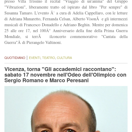
presso Villa Trissino il recital "Viaggio di un'anima" del Gruppo
"Vibrazioni", liberamente tratto ed ispirato dal libro "Per sempre" di
Susanna Tamaro. L'evento Ã¨ a cura di Adelia Cappellaro, con le letture
di Adriana Munaretto, Fernanda Celsan, Alberto VisonÃ e gli intermezzi
musicali di Francesco Donadello e Adriano Beghin. Mentre per domenica
25 alle ore 17, nel 100Â° Anniversario della fine della Prima Guerra
Mondiale, si terrÃ ilconcerto commemorativo "Cantata della
Guerra"Â di Pierangelo Valtinoni.
|
QUOTIDIANO
EVENTI
,
TEATRO
,
CULTURA
Vicenza, torna "Gli accademici raccontano":
sabato 17 novembre nell'Odeo dell'Olimpico con
Sergio Romano e Marco Peresani