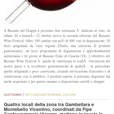
A Bassano del Grappa il prossimo fine settimana Ã¨ dedicato al vino: da
sabato 20 a lunedÃ¬ 22 ottobre arriva la seconda edizione del Bassano
Wine Festival. Oltre 100 cantine con piÃ¹ di 400 vini in degustazione, 50
birre artigianali da varie regioni d'Italia, una selezione di prodotti
gastronomici, un ricco programma di degustazioni e approfondimenti
animeranno i tre giorni al Bassano Expo di Cassola (VI). L'obiettivo del
Bassano Wine Festival Ã¨ quello di valorizzare le realtÃ vitivinicole del
nostro paese e le eccellenze gastronomiche di qualitÃ , in particolare
quelle artigianali e poco conosciute, creando un'occasione d'incontro e di
condivisione con il pubblico. I prodotti esposti si potranno degustare ma
anche acquistare e per questo saranno a disposizione carrelli e shopper.
|
QUOTIDIANO
FATTI
,
ENOGASTRONOMIA
,
CULTURA
Quattro locali della zona tra Gambellara e
Montebello Vicentino, coordinati da Fipe
Confcommercio Vicenza, mettono in tavola la