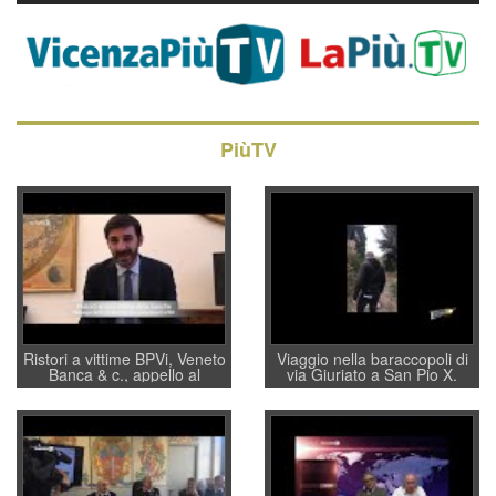
PiùTV
Ristori a vittime BPVi, Veneto
Viaggio nella baraccopoli di
Banca & c., appello al
via Giuriato a San Pio X.
sottosegretario Alessio
Vicenza ai Vicentini: “faremo
Villarosa: per mettere ordine
un regalo di Natale ai
convochi con Di Maio CNCU
residenti”
a supporto della cabina di
regia al Mef