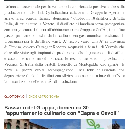
Un'annata eccezionale per la vendemmia con ricadute positive anche sulla
produzione di distillati. Quindicesima edizione di Grapperie Aperte in
arrivo in sei regioni italiane: domenica 7 ottobre in 18 distillerie di tutta
Italia, di cui quattro in Veneto, il distillato di bandiera torna protagonista
con una giornata dedicata all'abbinamento tra Grappa e CaffÃ¨, i due fine
pasto per antonomasia della cultura enogastronomica nostrana. Il
programma per le distillerie venete Ã¨ ricco e vario. Una Ã¨ in provincia
di Treviso, ovvero Castagner Roberto Acquaviti a VisnÃ di Vazzola che
oltre alle visite agli impianti di produzione offre degustazioni di distillati
e cocktail e un torneo di burraco; le restanti tre sono in provincia di
Vicenza. Si tratta della Fratelli Brunello di Montegalda, che aprirÃ le
porte ai propri ospiti accompagnandoli nel tour dell'azienda con
degustazione finale di distillati con sfiziosi abbinamenti a base di caffÃ¨ e
la presentazione delle novitÃ di produzione.
|
QUOTIDIANO
ENOGASTRONOMIA
Bassano del Grappa, domenica 30
l'appuntamento culinario con "Capra e Cavoli"