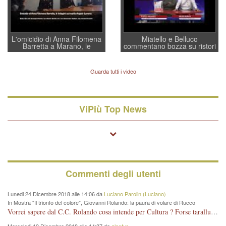
L'omicidio di Anna Filomena
Miatello e Belluco
Barretta a Marano, le
commentano bozza su ristori
indagini dei carabinieri di
BPVi e Veneto Banca
Vicenza sul marito Angelo
Lavarra: più avvincenti di
Guarda tutti i video
quelle di... Barbara D'Urso
ViPiù Top News
Commenti degli utenti
Lunedi 24 Dicembre 2018 alle 14:06 da
Luciano Parolin (Luciano)
In Mostra "Il trionfo del colore", Giovanni Rolando: la paura di volare di Rucco
Vorrei sapere dal C.C. Rolando cosa intende per Cultura ? Forse tarallucci, vino e sagre, o spaghetti tricolori del PD ? Il continuo (s)parlare della mostra a Palazzo Chiericati caro consigliere DANNEGGIA FORTEMENTE l'immagine della città TUTTA e fa deviare i consensi che in RUSSIA (badi bene ex U.R.S.S.) sono ECCELLENTI. A livello artistico l'evento è di alta Valenza culturale, COMPITO di Tutta la Cittadinanza fare il possibile per propagandare l'iniziativa senza farne UN CASO PARTITICO come fa Lei da sempre. Meno Gazebo + Partecipazione! E così sia. Amen.