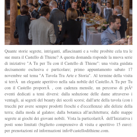
Quante storie segrete, intriganti, affascinanti e a volte proibite cela tra le
sue mura il Castello di Thiene? A questa domanda risponde la nuova serie
di iniziative "A Tu per Tu con il Castello di Thiene": una visita guidata
decisamente esclusiva e particolare; primo appuntamento sabato 17
novembre sul tema "A Tavola Tra Arte e Storia". Al termine della visita
si terrÃ un elegante aperitivo nella sala nobile del Castello.A Tu per Tu
con il Castello proporrÃ , con cadenza mensile, un percorso di piÃ¹
eventi dedicati a temi diversi: dalla seduzione delle dame attraverso i
ventagli, ai segreti del beauty dei secoli scorsi; dall'arte della tavola (con i
trucchi per avere sempre prodotti freschi e d'eccellenza) alle delizie della
terra; dalla moda al galateo; dalla botanica all'architettura; dalle mappe
segrete ai giochi dei giovani nobili. Vista la particolaritÃ dell'Iniziativa i
posti sono limitati (biglietto comprensivo di visita e aperitivo 15 euro):
per prenotazioni ed informazioni
info@castellodithiene.com
.