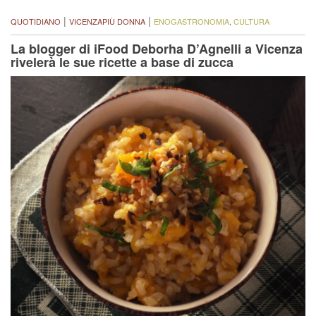
|
|
QUOTIDIANO
VICENZAPIÙ DONNA
ENOGASTRONOMIA
,
CULTURA
La blogger di iFood Deborha D’Agnelli a Vicenza
rivelerà le sue ricette a base di zucca