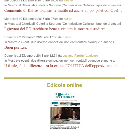
Mercoledi 19 Dicembre 2018 alle 14:37 da
alesfur
In Mostra al Chiericati, Caterina Soprana (Commissione Cultura) risponde ai giovani
del Pd: "realizzata a costo zero per il Comune"
Commento di Kairos totalmente inutile ed anche un po' patetico. Quella che è completamente mancata è stata la promozione internazionale dell'evento effettuata da chi lo sa fare, l'amministrazione in questo è stata totalmente assente relegando al provincialismo una mostra che meritava ben altre platee ed i risultati sono sotto gli occhi di tutti. Su questo bisogna parlare, il fatto di averla organizzata al Chiericati certo non ha aiutato ma è un aspetto secondario rispetto a quello della promozione. In città con le mostre organizzate da Goldin - che certo ha fatto principalmente i suoi interessi, ma ne ha comunque beneficiato la città in immagine e commercio per il centro - arrivavano giornalmente pullman carichi di turisti. Dove sono i turisti ora?
Mercoledi 19 Dicembre 2018 alle 07:01 da
kairos
In Mostra al Chiericati, Caterina Soprana (Commissione Cultura) risponde ai giovani
del Pd: "realizzata a costo zero per il Comune"
I giovani del PD farebbero bene a visitare la mostra e studiare.
Domenica 2 Dicembre 2018 alle 17:35 da
Kaiser
In Mostre e eventi: due diverse concezioni non confrontabili ovunque e anche a
Vicenza
Buon per Lei.
Domenica 2 Dicembre 2018 alle 12:34 da
Luciano Parolin (Luciano)
In Mostre e eventi: due diverse concezioni non confrontabili ovunque e anche a
Vicenza
Il finale, fa la differenza tra la critica POLITICA dell'opposizione, che ha perso le elezioni ed è minoranza e non trova altri argomenti per politicizzare sul sito qua o là ? La critica d'arte invece è un'altra cosa che lascio agli altri. Per ora mi basta la lezione magistrale del prof. Giulianati.
Edicola online