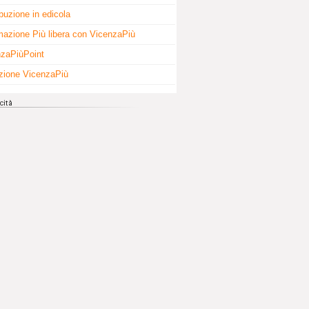
ibuzione in edicola
mazione Più libera con VicenzaPiù
zaPiùPoint
zione VicenzaPiù