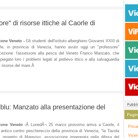
" di risorse ittiche al Caorle di
ione Veneto -
Gli studenti dell'istituto alberghiero Giovanni XXIII di
le, in provincia di Venezia, hanno avuto oggi un "professore"
cezione: l'assessore alla pesca del Veneto Franco Manzato, che
piegato loro i problemi legati al prelievo ittico e alla salvaguardia
e risorse del mare.Â
 blu: Manzato alla presentazione del
Pagi
ione Veneto -
Â LunedÃ¬ 25 marzo prossimo arriva a Caorle, il
Priva
 antico centro peschereccio della provincia di Venezia, "la Tavola
Vicen
, progetto di Marevivo, associazione impegnata nella difesa del