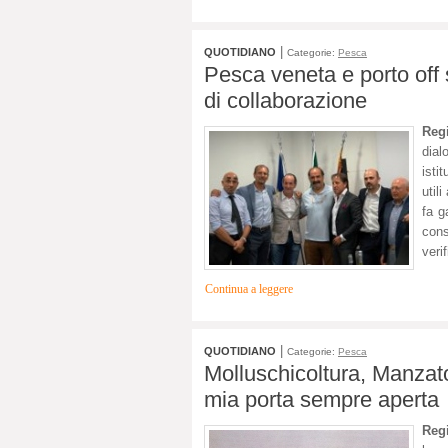
|
QUOTIDIANO
Categorie:
Pesca
Pesca veneta e porto off
di collaborazione
Reg
dial
isti
util
fa g
con
veri
Continua a leggere
|
QUOTIDIANO
Categorie:
Pesca
Molluschicoltura, Manzato:
mia porta sempre aperta
Reg