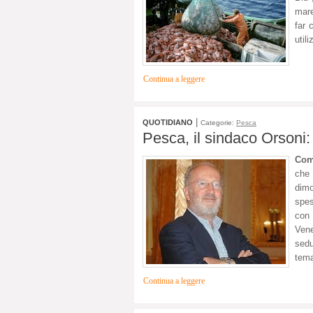
mare
far 
util
Continua a leggere
|
QUOTIDIANO
Categorie:
Pesca
Pesca, il sindaco Orsoni: i
Com
che 
dimo
spes
con 
Vene
sedu
tema
Continua a leggere