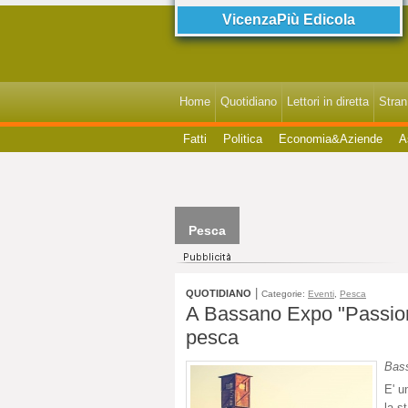
VicenzaPiù Edicola
Home
Quotidiano
Lettori in diretta
StranI
Fatti
Politica
Economia&Aziende
A
Pesca
|
QUOTIDIANO
Categorie:
Eventi
,
Pesca
A Bassano Expo "Passione
pesca
Bas
E' u
la s