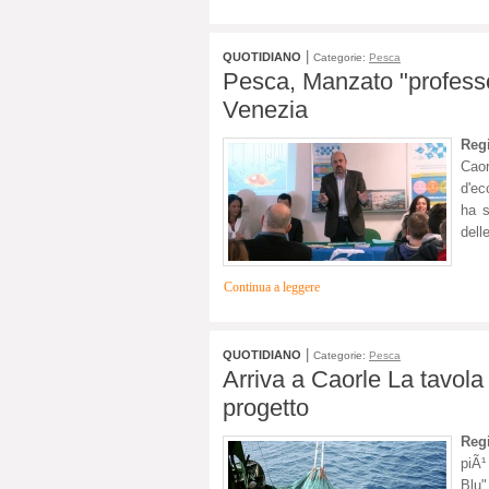
|
QUOTIDIANO
Categorie:
Pesca
Pesca, Manzato "professore
Venezia
Reg
Caor
d'ec
ha s
dell
Continua a leggere
|
QUOTIDIANO
Categorie:
Pesca
Arriva a Caorle La tavola
progetto
Reg
piÃ¹
Blu"