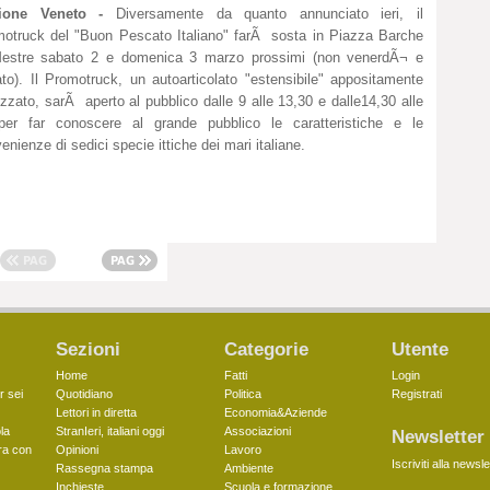
ione Veneto -
Diversamente da quanto annunciato ieri, il
otruck del "Buon Pescato Italiano" farÃ sosta in Piazza Barche
Mestre sabato 2 e domenica 3 marzo prossimi (non venerdÃ¬ e
to). Il Promotruck, un autoarticolato "estensibile" appositamente
ezzato, sarÃ aperto al pubblico dalle 9 alle 13,30 e dalle14,30 alle
per far conoscere al grande pubblico le caratteristiche e le
enienze di sedici specie ittiche dei mari italiane.
Sezioni
Categorie
Utente
Home
Fatti
Login
r sei
Quotidiano
Politica
Registrati
Lettori in diretta
Economia&Aziende
la
StranIeri, italiani oggi
Associazioni
Newsletter
ra con
Opinioni
Lavoro
Iscriviti alla newsle
Rassegna stampa
Ambiente
Inchieste
Scuola e formazione