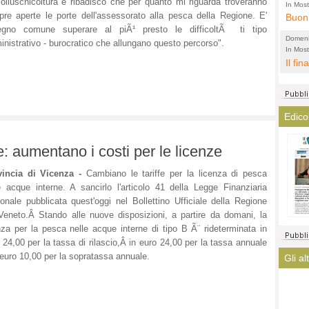
olluschicoltura e ribadisco che per quanto mi riguarda troveranno
l'amm
ECCEL
In Most
re aperte le porte dell'assessorato alla pesca della Regione. E'
ovunqu
Buon 
total
alta 
egno comune superare al piÃ¹ presto le difficoltÃ ti tipo
provi
Citta
Domeni
nistrativo - burocratico che allungano questo percorso".
altre 
propa
In Most
(Lucian
ovunqu
Il fin
di tu
CASO
POLIT
averl
Meno 
elezi
aiuta
Amen
argom
a que
Edico
? La 
mostr
lasci
fatto
: aumentano i costi per le licenze
magis
ha co
immag
vincia di Vicenza -
Cambiano le tariffe per la licenza di pesca
arriv
e acque interne. A sancirlo l'articolo 41 della Legge Finanziaria
turis
onale pubblicata quest'oggi nel Bollettino Ufficiale della Regione
Veneto.Â Stando alle nuove disposizioni, a partire da domani, la
nza per la pesca nelle acque interne di tipo B Ã¨ rideterminata in
 24,00 per la tassa di rilascio,Â in euro 24,00 per la tassa annuale
 euro 10,00 per la sopratassa annuale.
Gli al