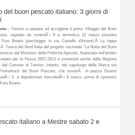
o del buon pescato italiano: 3 giorni di
i
eto -
Treviso si prepara ad accogliere il primo Villaggio del Buon
liano, ospitato da venerdÃ¬ 8 a domenica 10 marzo prossimi
el Foro Boario (parcheggio in via Castello d'Amore).Â La tappa
rÃ l'unica del Nord Italia del progetto nazionale "La Rotta del Buon
mossa dal Ministero delle Politiche Agricole, finanziata nell'ambito
uropeo per la Pesca 2007-2013 e sostenuta anche dalla Regione
 dal Comune di Treviso. Intanto, nel capoluogo della Marca sta
l Promotruck del Buon Pescato, che sosterÃ in piazza Duomo
tedÃ¬ 5, e dopodomani mercoledÃ¬ 6 marzo, prima di spostarsi
 Foro Boario.
escato italiano a Mestre sabato 2 e