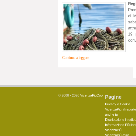
Reg
Prom
di 
saba
attr
19 
conv
Continua a leggere
© 2008 - 2026
VicenzaPiùCool
Pagine
Privacy e Cookie
VicenzaPiù, il reporte
anche tu
Distribuzione in edico
Informazione Più libe
VicenzaPiù
VicenzaPiùPoint