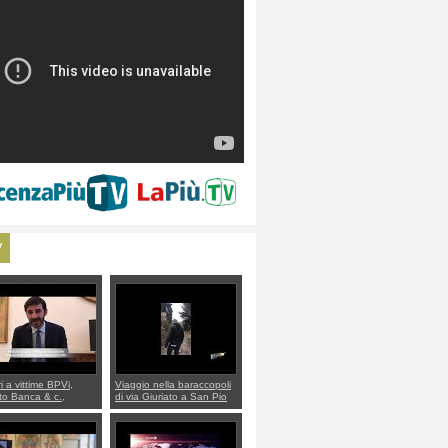
V
ri a vittime BPVi,
Viaggio nella baraccopoli
o Banca & c.,
di via Giuriato a San Pio
lo al sottosegretario
X. Vicenza ai Vicentini:
io Villarosa: per
“faremo un regalo di
re ordine convochi
Natale ai residenti”
Di Maio CNCU a