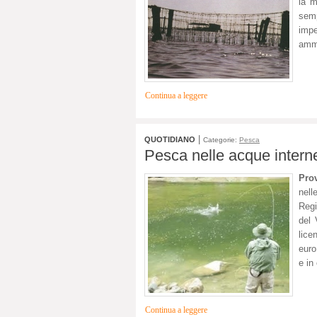
la m
semp
imp
ammi
Continua a leggere
|
QUOTIDIANO
Categorie:
Pesca
Pesca nelle acque interne
Pro
nell
Regi
del 
lice
euro
e in
Continua a leggere