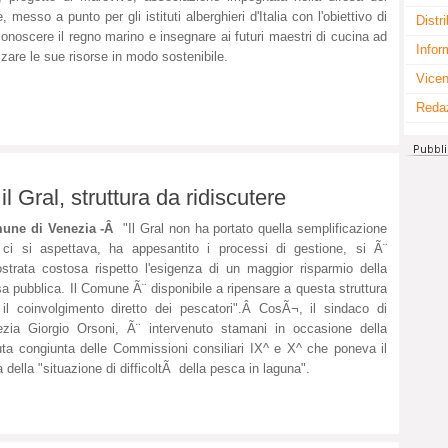
, messo a punto per gli istituti alberghieri d'Italia con l'obiettivo di
Distr
conoscere il regno marino e insegnare ai futuri maestri di cucina ad
Infor
izzare le sue risorse in modo sostenibile.
Vicen
Reda
l Gral, struttura da ridiscutere
une di Venezia -Â
"Il Gral non ha portato quella semplificazione
ci si aspettava, ha appesantito i processi di gestione, si Ã¨
strata costosa rispetto l'esigenza di un maggior risparmio della
a pubblica. Il Comune Ã¨ disponibile a ripensare a questa struttura
il coinvolgimento diretto dei pescatori".Â CosÃ¬, il sindaco di
zia Giorgio Orsoni, Ã¨ intervenuto stamani in occasione della
ta congiunta delle Commissioni consiliari IX^ e X^ che poneva il
 della "situazione di difficoltÃ della pesca in laguna".