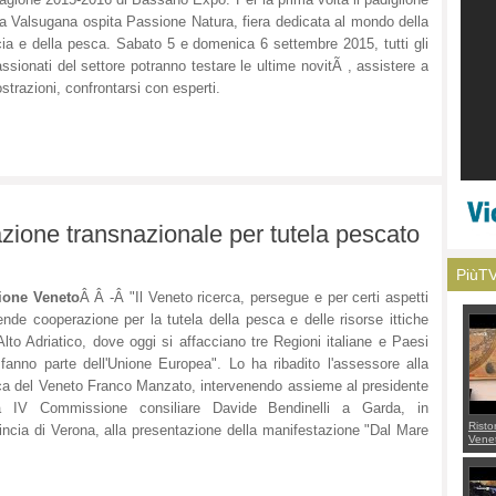
ia Valsugana ospita Passione Natura, fiera dedicata al mondo della
ia e della pesca. Sabato 5 e domenica 6 settembre 2015, tutti gli
ssionati del settore potranno testare le ultime novitÃ , assistere a
strazioni, confrontarsi con esperti.
ione transnazionale per tutela pescato
PiùT
ione Veneto
Â Â -Â
"Il Veneto ricerca, persegue e per certi aspetti
ende cooperazione per la tutela della pesca e delle risorse ittiche
'Alto Adriatico, dove oggi si affacciano tre Regioni italiane e Paesi
fanno parte dell'Unione Europea". Lo ha ribadito l'assessore alla
a del Veneto Franco Manzato, intervenendo assieme al presidente
la IV Commissione consiliare Davide Bendinelli a Garda, in
Risto
incia di Verona, alla presentazione della manifestazione "Dal Mare
Venet
appel
Aless
mette
con 