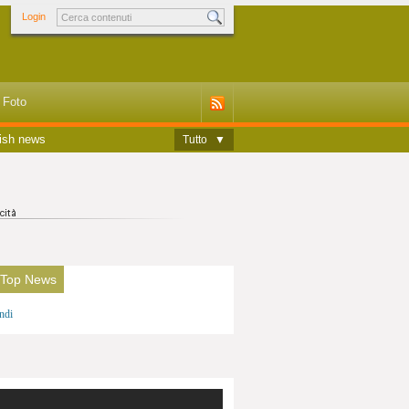
Login
Foto
ish news
Tutto
▼
 Top News
ndi