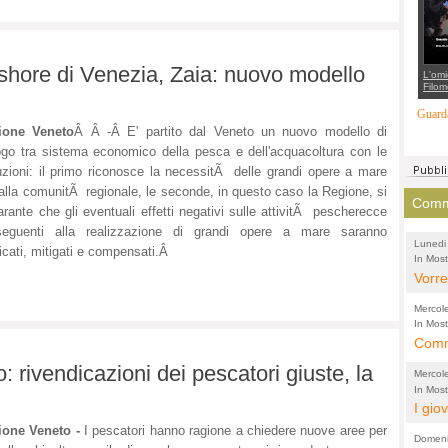
suppo
regia
 shore di Venezia, Zaia: nuovo modello
L'omi
Filom
Maran
carab
Guarda
marit
ione Veneto
Â Â -Â
E' partito dal Veneto un nuovo modello di
più a
di...
ogo tra sistema economico della pesca e dell'acquacoltura con le
tuzioni: il primo riconosce la necessitÃ delle grandi opere a mare
i alla comunitÃ regionale, le seconde, in questo caso la Regione, si
Comme
arante che gli eventuali effetti negativi sulle attivitÃ pescherecce
seguenti alla realizzazione di grandi opere a mare saranno
Lunedi
ficati, mitigati e compensati.Â
In Most
(Lucian
di vola
Vorre
inten
Mercol
e sag
In Most
Cultura
Comme
conti
per il 
anche
Chier
 rivendicazioni dei pescatori giuste, la
Mercol
comp
FORT
In Most
Cultura
I gio
promo
TUTTA
per il 
mostr
ione Veneto -
I pescatori hanno ragione a chiedere nuove aree per
effet
RUSS
Domeni