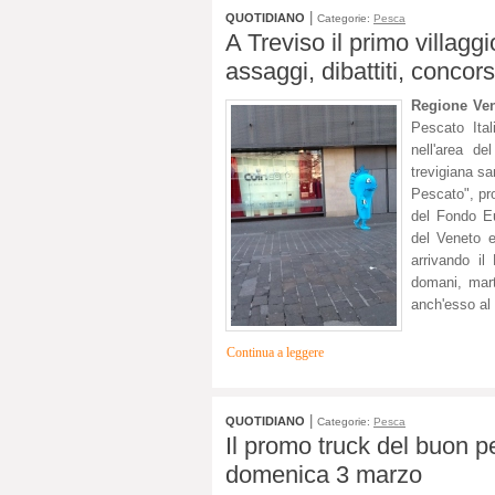
|
QUOTIDIANO
Categorie:
Pesca
A Treviso il primo villaggi
assaggi, dibattiti, concors
Regione Ven
Pescato Ita
nell'area d
trevigiana sa
Pescato", pro
del Fondo E
del Veneto e
arrivando i
domani, mar
anch'esso al
Continua a leggere
|
QUOTIDIANO
Categorie:
Pesca
Il promo truck del buon p
domenica 3 marzo