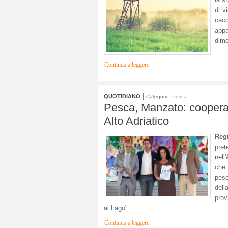
di v
cacc
appa
dimo
Continua a leggere
|
QUOTIDIANO
Categorie:
Pesca
Pesca, Manzato: cooperaz
Alto Adriatico
Reg
pret
nell
che 
pesc
del
prov
al Lago".
Continua a leggere