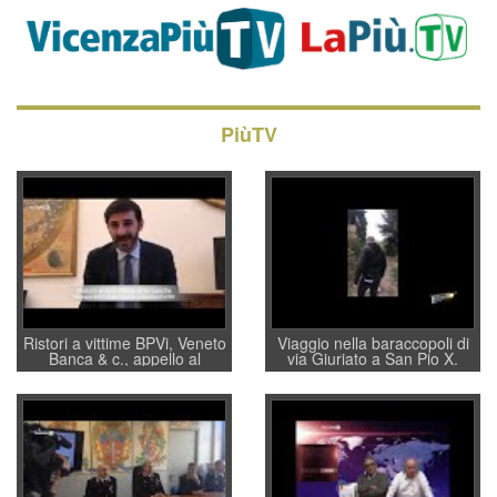
PiùTV
Ristori a vittime BPVi, Veneto
Viaggio nella baraccopoli di
Banca & c., appello al
via Giuriato a San Pio X.
sottosegretario Alessio
Vicenza ai Vicentini: “faremo
Villarosa: per mettere ordine
un regalo di Natale ai
convochi con Di Maio CNCU
residenti”
a supporto della cabina di
regia al Mef