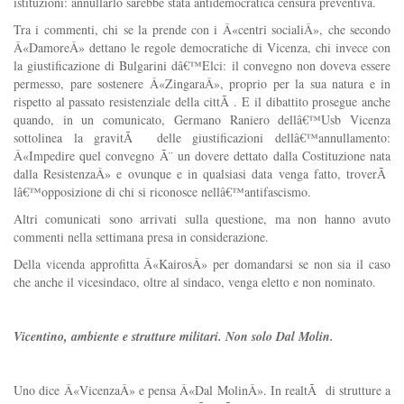
istituzioni: annullarlo sarebbe stata antidemocratica censura preventiva.
Tra i commenti, chi se la prende con i Â«centri socialiÂ», che secondo
Â«DamoreÂ» dettano le regole democratiche di Vicenza, chi invece con
la giustificazione di Bulgarini dâ€™Elci: il convegno non doveva essere
permesso, pare sostenere Â«ZingaraÂ», proprio per la sua natura e in
rispetto al passato resistenziale della cittÃ . E il dibattito prosegue anche
quando, in un comunicato, Germano Raniero dellâ€™Usb Vicenza
sottolinea la gravitÃ delle giustificazioni dellâ€™annullamento:
Â«Impedire quel convegno Ã¨ un dovere dettato dalla Costituzione nata
dalla ResistenzaÂ» e ovunque e in qualsiasi data venga fatto, troverÃ
lâ€™opposizione di chi si riconosce nellâ€™antifascismo.
Altri comunicati sono arrivati sulla questione, ma non hanno avuto
commenti nella settimana presa in considerazione.
Della vicenda approfitta Â«KairosÂ» per domandarsi se non sia il caso
che anche il vicesindaco, oltre al sindaco, venga eletto e non nominato.
Vicentino, ambiente e strutture militari. Non solo Dal Molin.
Uno dice Â«VicenzaÂ» e pensa Â«Dal MolinÂ». In realtÃ di strutture a