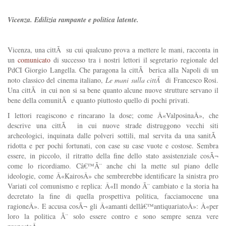
Vicenza. Edilizia rampante e politica latente.
Vicenza, una cittÃ su cui qualcuno prova a mettere le mani, racconta in
un
comunicato
di successo tra i nostri lettori il segretario regionale del
PdCI Giorgio Langella. Che paragona la cittÃ berica alla Napoli di un
noto classico del cinema italiano,
Le mani sulla cittÃ
di Francesco Rosi.
Una cittÃ in cui non si sa bene quanto alcune nuove strutture servano il
bene della comunitÃ e quanto piuttosto quello di pochi privati.
I lettori reagiscono e rincarano la dose; come Â«ValposinaÂ», che
descrive una cittÃ in cui nuove strade distruggono vecchi siti
archeologici, inquinata dalle polveri sottili, mal servita da una sanitÃ
ridotta e per pochi fortunati, con case su case vuote e costose. Sembra
essere, in piccolo, il ritratto della fine dello stato assistenziale cosÃ¬
come lo ricordiamo. Câ€™Ã¨ anche chi la mette sul piano delle
ideologie, come Â«KairosÂ» che sembrerebbe identificare la sinistra pro
Variati col comunismo e replica: Â«Il mondo Ã¨ cambiato e la storia ha
decretato la fine di quella prospettiva politica, facciamocene una
ragioneÂ». E accusa cosÃ¬ gli Â«amanti dellâ€™antiquariatoÂ»: Â«per
loro la politica Ã¨ solo essere contro e sono sempre senza vere