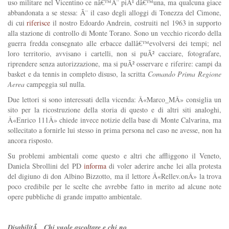
uso militare nel Vicentino ce nâ€™Ã¨ piÃ¹ dâ€™una, ma qualcuna giace
abbandonata a se stessa: Ã¨ il caso degli alloggi di Tonezza del Cimone,
di cui
riferisce
il nostro Edoardo Andrein, costruiti nel 1963 in supporto
alla stazione di controllo di Monte Torano. Sono un vecchio ricordo della
guerra fredda consegnato alle erbacce dallâ€™evolversi dei tempi; nel
loro territorio, avvisano i cartelli, non si puÃ² cacciare, fotografare,
riprendere senza autorizzazione, ma si puÃ² osservare e riferire: campi da
basket e da tennis in completo disuso, la scritta
Comando Prima Regione
Aerea
campeggia sul nulla.
Due lettori si sono interessati della vicenda: Â«Marco_MÂ» consiglia un
sito per la ricostruzione della storia di questo e di altri siti analoghi,
Â«Enrico 111Â» chiede invece notizie della base di Monte Calvarina, ma
sollecitato a fornirle lui stesso in prima persona nel caso ne avesse, non ha
ancora risposto.
Su problemi ambientali come questo e altri che affliggono il Veneto,
Daniela Sbrollini del PD
informa
di voler aderire anche lei alla protesta
del digiuno di don Albino Bizzotto, ma il lettore Â«Rellev.onÂ» la trova
poco credibile per le scelte che avrebbe fatto in merito ad alcune note
opere pubbliche di grande impatto ambientale.
DisabilitÃ . Chi vuole ascoltare e chi no.