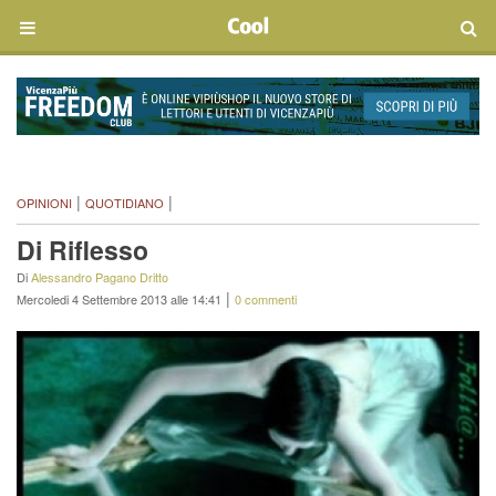
|
|
OPINIONI
QUOTIDIANO
Di Riflesso
Di
Alessandro Pagano Dritto
|
Mercoledi 4 Settembre 2013 alle 14:41
0 commenti