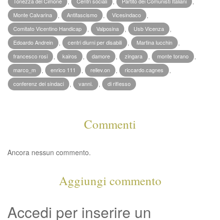
Tonezza del Cimone
,
Centri sociali
,
Partito dei Comunisti Italiani
,
Monte Calvarina
,
Antifascismo
,
Vicesindaco
,
Comitato Vicentino Handicap
,
Valposina
,
Usb Vicenza
,
Edoardo Andrein
,
centri diurni per disabili
,
Martina lucchin
,
francesco rosi
,
kairos
,
damore
,
zingara
,
monte torano
,
marco_m
,
enrico 111
,
rellev.on
,
riccardo.cagnes
,
conferenz dei sindaci
,
vanni.
,
di riflesso
Commenti
Ancora nessun commento.
Aggiungi commento
Accedi per inserire un