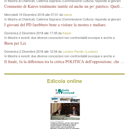
In Mostra al Chiericati, Caterina Soprana (Commissione Cultura) risponde ai giovani
del Pd: "realizzata a costo zero per il Comune"
Commento di Kairos totalmente inutile ed anche un po' patetico. Quella che è completamente mancata è stata la promozione internazionale dell'evento effettuata da chi lo sa fare, l'amministrazione in questo è stata totalmente assente relegando al provincialismo una mostra che meritava ben altre platee ed i risultati sono sotto gli occhi di tutti. Su questo bisogna parlare, il fatto di averla organizzata al Chiericati certo non ha aiutato ma è un aspetto secondario rispetto a quello della promozione. In città con le mostre organizzate da Goldin - che certo ha fatto principalmente i suoi interessi, ma ne ha comunque beneficiato la città in immagine e commercio per il centro - arrivavano giornalmente pullman carichi di turisti. Dove sono i turisti ora?
Mercoledi 19 Dicembre 2018 alle 07:01 da
kairos
In Mostra al Chiericati, Caterina Soprana (Commissione Cultura) risponde ai giovani
del Pd: "realizzata a costo zero per il Comune"
I giovani del PD farebbero bene a visitare la mostra e studiare.
Domenica 2 Dicembre 2018 alle 17:35 da
Kaiser
In Mostre e eventi: due diverse concezioni non confrontabili ovunque e anche a
Vicenza
Buon per Lei.
Domenica 2 Dicembre 2018 alle 12:34 da
Luciano Parolin (Luciano)
In Mostre e eventi: due diverse concezioni non confrontabili ovunque e anche a
Vicenza
Il finale, fa la differenza tra la critica POLITICA dell'opposizione, che ha perso le elezioni ed è minoranza e non trova altri argomenti per politicizzare sul sito qua o là ? La critica d'arte invece è un'altra cosa che lascio agli altri. Per ora mi basta la lezione magistrale del prof. Giulianati.
Edicola online