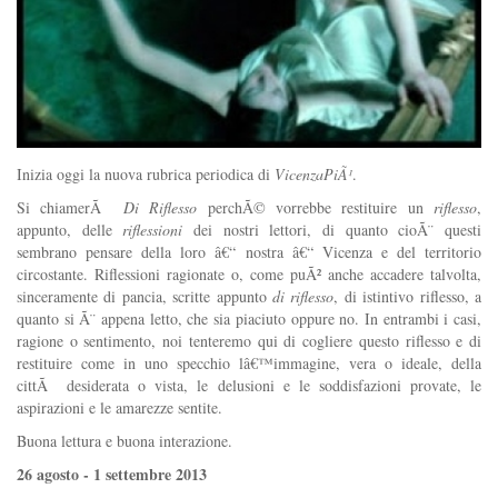
Inizia oggi la nuova rubrica periodica di
VicenzaPiÃ¹
.
Si chiamerÃ
Di Riflesso
perchÃ© vorrebbe restituire un
riflesso
,
appunto, delle
riflessioni
dei nostri lettori,
di quanto cioÃ¨ questi
sembrano pensare della loro â€“ nostra â€“ Vicenza e del territorio
circostante. Riflessioni ragionate o, come puÃ² anche accadere talvolta,
sinceramente di pancia, scritte appunto
di riflesso
, di istintivo riflesso, a
quanto si Ã¨ appena letto, che sia piaciuto oppure no. In entrambi i casi,
ragione o sentimento, noi tenteremo qui di cogliere questo riflesso e di
restituire come in uno specchio lâ€™immagine, vera o ideale, della
cittÃ desiderata o vista, le delusioni e le soddisfazioni provate, le
aspirazioni e le amarezze sentite.
Buona lettura e buona interazione.
26 agosto - 1 settembre 2013