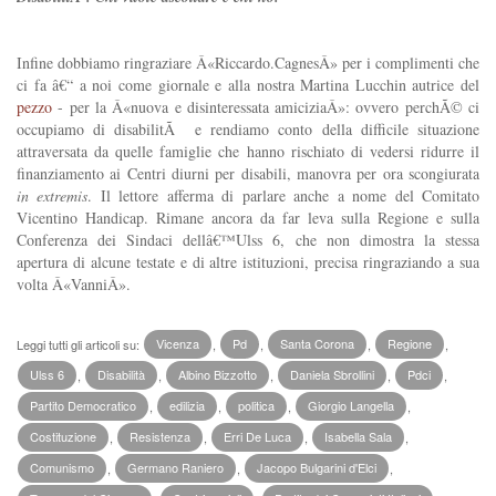
Infine dobbiamo ringraziare Â«Riccardo.CagnesÂ» per i complimenti che
ci fa â€“ a noi come giornale e alla nostra Martina Lucchin autrice del
pezzo
- per la Â«nuova e disinteressata amiciziaÂ»: ovvero perchÃ© ci
occupiamo di disabilitÃ e rendiamo conto della difficile situazione
attraversata da quelle famiglie che hanno rischiato di vedersi ridurre il
finanziamento ai Centri diurni per disabili, manovra per ora scongiurata
in extremis
. Il lettore afferma di parlare anche a nome del Comitato
Vicentino Handicap. Rimane ancora da far leva sulla Regione e sulla
Conferenza dei Sindaci dellâ€™Ulss 6, che non dimostra la stessa
apertura di alcune testate e di altre istituzioni, precisa ringraziando a sua
volta Â«VanniÂ».
Leggi tutti gli articoli su:
Vicenza
,
Pd
,
Santa Corona
,
Regione
,
Ulss 6
,
Disabilità
,
Albino Bizzotto
,
Daniela Sbrollini
,
Pdci
,
Partito Democratico
,
edilizia
,
politica
,
Giorgio Langella
,
Costituzione
,
Resistenza
,
Erri De Luca
,
Isabella Sala
,
Comunismo
,
Germano Raniero
,
Jacopo Bulgarini d'Elci
,