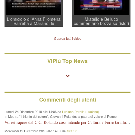
L'omicidio di Anna Filomena
Miatello e Belluco
Barretta a Marano, le
commentano bozza su ristori
indagini dei carabinieri di
BPVi e Veneto Banca
Vicenza sul marito Angelo
Lavarra: più avvincenti di
Guarda tutti i video
quelle di... Barbara D'Urso
ViPiù Top News
Commenti degli utenti
Lunedi 24 Dicembre 2018 alle 14:06 da
Luciano Parolin (Luciano)
In Mostra "Il trionfo del colore", Giovanni Rolando: la paura di volare di Rucco
Vorrei sapere dal C.C. Rolando cosa intende per Cultura ? Forse tarallucci, vino e sagre, o spaghetti tricolori del PD ? Il continuo (s)parlare della mostra a Palazzo Chiericati caro consigliere DANNEGGIA FORTEMENTE l'immagine della città TUTTA e fa deviare i consensi che in RUSSIA (badi bene ex U.R.S.S.) sono ECCELLENTI. A livello artistico l'evento è di alta Valenza culturale, COMPITO di Tutta la Cittadinanza fare il possibile per propagandare l'iniziativa senza farne UN CASO PARTITICO come fa Lei da sempre. Meno Gazebo + Partecipazione! E così sia. Amen.
Mercoledi 19 Dicembre 2018 alle 14:37 da
alesfur