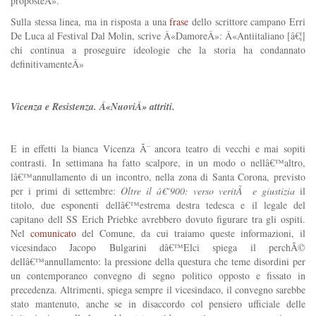
proposteÂ».
Sulla stessa linea, ma in risposta a una
frase
dello scrittore campano Erri
De Luca al Festival Dal Molin, scrive Â«DamoreÂ»: Â«Antiitaliano [â€¦]
chi continua a proseguire ideologie che la storia ha condannato
definitivamenteÂ»
Vicenza e Resistenza. Â«NuoviÂ» attriti.
E in effetti la bianca Vicenza Ã¨ ancora teatro di vecchi e mai sopiti
contrasti. In settimana ha fatto scalpore, in un modo o nellâ€™altro,
lâ€™annullamento di un incontro, nella zona di Santa Corona, previsto
per i primi di settembre:
Oltre il â€˜900: verso veritÃ e giustizia
il
titolo, due esponenti dellâ€™estrema destra tedesca e il legale del
capitano dell SS Erich Priebke avrebbero dovuto figurare tra gli ospiti.
Nel
comunicato
del Comune, da cui traiamo queste informazioni, il
vicesindaco Jacopo Bulgarini dâ€™Elci spiega il perchÃ©
dellâ€™annullamento: la pressione della questura che teme disordini per
un contemporaneo convegno di segno politico opposto e fissato in
precedenza. Altrimenti, spiega sempre il vicesindaco, il convegno sarebbe
stato mantenuto, anche se in disaccordo col pensiero ufficiale delle