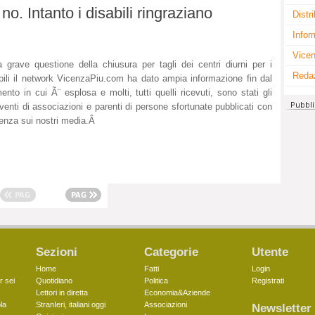
 no. Intanto i disabili ringraziano
Distr
Infor
Vicen
a grave questione della chiusura per tagli dei centri diurni per i
Reda
bili il network VicenzaPiu.com ha dato ampia informazione fin dal
nto in cui Ã¨ esplosa e molti, tutti quelli ricevuti, sono stati gli
rventi di associazioni e parenti di persone sfortunate pubblicati con
enza sui nostri media.Â
Sezioni
Categorie
Utente
Home
Fatti
Login
r sei
Quotidiano
Politica
Registrati
Lettori in diretta
Economia&Aziende
la
StranIeri, italiani oggi
Associazioni
Newsletter