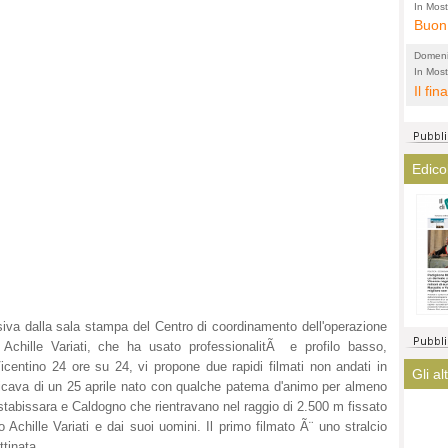
l'amm
ECCEL
In Most
ovunqu
Buon 
total
alta 
provi
Citta
Domeni
altre 
propa
In Most
(Lucian
ovunqu
Il fin
di tu
CASO
POLIT
averl
Meno 
elezi
aiuta
Amen
argom
a que
Edico
? La 
mostr
lasci
fatto
magis
ha co
immag
arriv
turis
siva dalla sala stampa del Centro di coordinamento dell'operazione
Achille Variati, che ha usato professionalitÃ e profilo basso,
Vicentino 24 ore su 24, vi propone due rapidi filmati non andati in
Gli al
ficava di un 25 aprile nato con qualche patema d'animo per almeno
stabissara e Caldogno che rientravano nel raggio di 2.500 m fissato
Achille Variati e dai suoi uomini. Il primo filmato Ã¨ uno stralcio
ttinata.