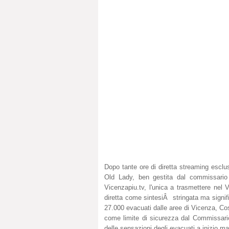
Dopo tante ore di diretta streaming esclu
Old Lady, ben gestita dal commissario 
Vicenzapiu.tv, l'unica a trasmettere nel 
diretta come sintesiÂ stringata ma signi
27.000 evacuati dalle aree di Vicenza, Co
come limite di sicurezza dal Commissario 
delle sensazioni degli evacuati a inizio ma