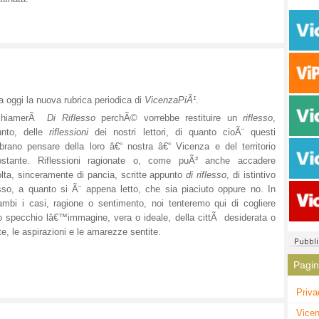
ia oggi la nuova rubrica periodica di
VicenzaPiÃ¹
.
chiamerÃ
Di Riflesso
perchÃ© vorrebbe restituire un
riflesso
,
unto, delle
riflessioni
dei nostri lettori,
di quanto cioÃ¨ questi
rano pensare della loro â€“ nostra â€“ Vicenza e del territorio
costante. Riflessioni ragionate o, come puÃ² anche accadere
olta, sinceramente di pancia, scritte appunto
di riflesso
, di istintivo
esso, a quanto si Ã¨ appena letto, che sia piaciuto oppure no. In
ambi i casi, ragione o sentimento, noi tenteremo qui di cogliere
uno specchio lâ€™immagine, vera o ideale, della cittÃ desiderata o
te, le aspirazioni e le amarezze sentite.
Pagi
Priva
Vicen