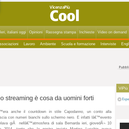
VicenzaPiùCool - Spettacoli, cultura, eventi, gossip di Vicenza, Bassano, Thiene, Schio, Montecchio, Arzignano e del Vicentino.
eri, italiani oggi
Opinioni
Rassegna stampa
Inchieste
Video on demand
ssociazioni
Lavoro
Ambiente
Scuola e formazione
Interviste
Engl
ViPiù
o streaming è cosa da uomini forti
Espa
™era anche il countdown in stile Capodanno, un conto alla
scia con numeri bianchi sullo schermo nero. E infatti lâ€™evento
elava giÃ nellâ€™atmosfera di sala Bernarda ieri, giovedÃ¬ 10
lio 2014, tanto che la nostra inviata Martina Lucchin aveva