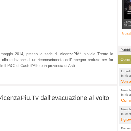
suppo
regia
L'omi
Filom
Maran
carab
Guarda
marit
più a
di...
maggio 2014, presso la sede di VicenzaPiÃ¹ in viale Trento la
Comme
e alla redazione di un riconoscimento dell'impegno profuso per far
oll P&C di Castell'Alfero in provincia di Asti.
Lunedi
In Most
(Lucian
di vola
Vorre
inten
Mercol
e sag
In Most
VicenzaPiu.Tv dall'evacuazione al volto
Cultura
Comme
conti
per il 
anche
Chier
Mercol
comp
FORT
In Most
Cultura
I gio
promo
TUTTA
per il 
mostr
effet
RUSS
Domeni