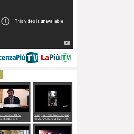
V
ri a vittime BPVi,
Viaggio nella baraccopoli
o Banca & c.,
di via Giuriato a San Pio
lo al sottosegretario
X. Vicenza ai Vicentini:
io Villarosa: per
“faremo un regalo di
re ordine convochi
Natale ai residenti”
Di Maio CNCU a