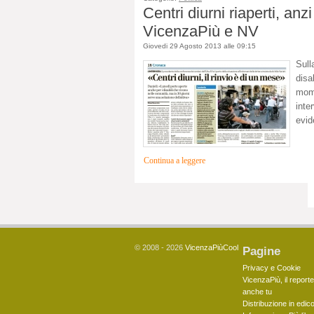
Centri diurni riaperti, anzi
VicenzaPiù e NV
Giovedi 29 Agosto 2013 alle 09:15
Sull
disa
mome
inte
evid
Continua a leggere
© 2008 - 2026
VicenzaPiùCool
Pagine
Privacy e Cookie
VicenzaPiù, il reporte
anche tu
Distribuzione in edico