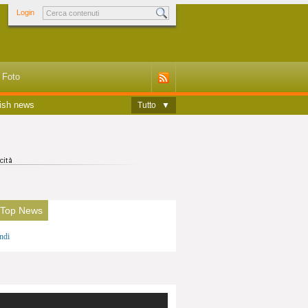
Login
Foto
ish news
Tutto
▼
 Top News
ndi