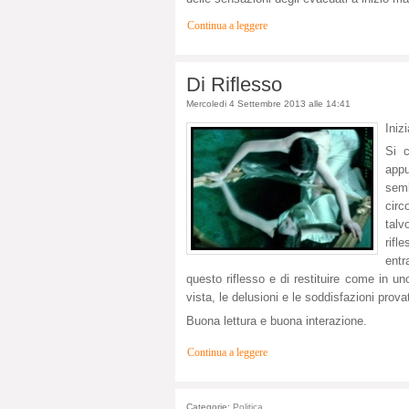
Continua a leggere
Di Riflesso
Mercoledi 4 Settembre 2013 alle 14:41
Iniz
Si 
app
semb
cir
talv
rifl
entr
questo riflesso e di restituire come in 
vista, le delusioni e le soddisfazioni prova
Buona lettura e buona interazione.
Continua a leggere
Categorie:
Politica