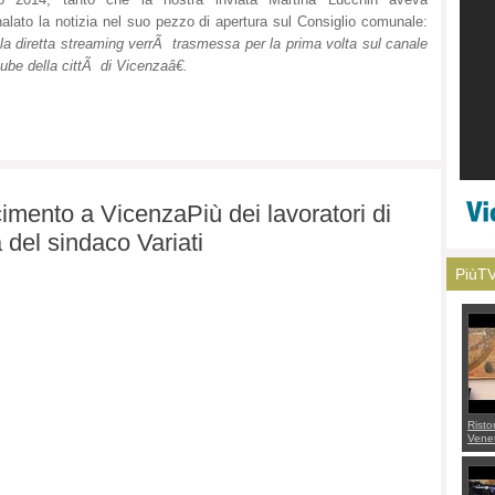
alato la notizia nel suo pezzo di apertura sul Consiglio comunale:
a diretta streaming verrÃ trasmessa per la prima volta sul canale
ube della cittÃ di Vicenzaâ€.
imento a VicenzaPiù dei lavoratori di
del sindaco Variati
PiùT
Risto
Venet
appel
Aless
mette
con 