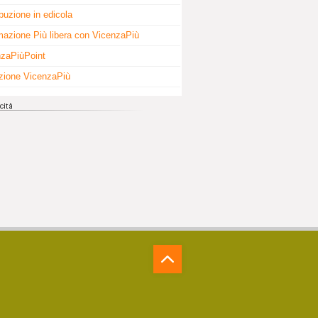
ibuzione in edicola
mazione Più libera con VicenzaPiù
zaPiùPoint
zione VicenzaPiù
⁁