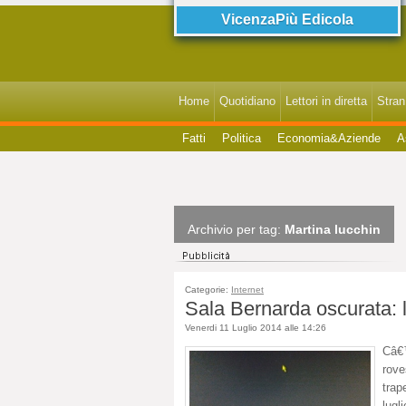
VicenzaPiù Edicola
Home
Quotidiano
Lettori in diretta
StranI
Fatti
Politica
Economia&Aziende
A
Archivio per tag:
Martina lucchin
Categorie:
Internet
Sala Bernarda oscurata: l
Venerdi 11 Luglio 2014 alle 14:26
Câ€
rove
trap
lug