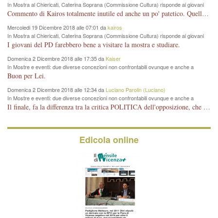
In Mostra al Chiericati, Caterina Soprana (Commissione Cultura) risponde ai giovani
del Pd: "realizzata a costo zero per il Comune"
Commento di Kairos totalmente inutile ed anche un po' patetico. Quella che è completamente mancata è stata la promozione internazionale dell'evento effettuata da chi lo sa fare, l'amministrazione in questo è stata totalmente assente relegando al provincialismo una mostra che meritava ben altre platee ed i risultati sono sotto gli occhi di tutti. Su questo bisogna parlare, il fatto di averla organizzata al Chiericati certo non ha aiutato ma è un aspetto secondario rispetto a quello della promozione. In città con le mostre organizzate da Goldin - che certo ha fatto principalmente i suoi interessi, ma ne ha comunque beneficiato la città in immagine e commercio per il centro - arrivavano giornalmente pullman carichi di turisti. Dove sono i turisti ora?
Mercoledi 19 Dicembre 2018 alle 07:01 da
kairos
In Mostra al Chiericati, Caterina Soprana (Commissione Cultura) risponde ai giovani
del Pd: "realizzata a costo zero per il Comune"
I giovani del PD farebbero bene a visitare la mostra e studiare.
Domenica 2 Dicembre 2018 alle 17:35 da
Kaiser
In Mostre e eventi: due diverse concezioni non confrontabili ovunque e anche a
Vicenza
Buon per Lei.
Domenica 2 Dicembre 2018 alle 12:34 da
Luciano Parolin (Luciano)
In Mostre e eventi: due diverse concezioni non confrontabili ovunque e anche a
Vicenza
Il finale, fa la differenza tra la critica POLITICA dell'opposizione, che ha perso le elezioni ed è minoranza e non trova altri argomenti per politicizzare sul sito qua o là ? La critica d'arte invece è un'altra cosa che lascio agli altri. Per ora mi basta la lezione magistrale del prof. Giulianati.
Edicola online