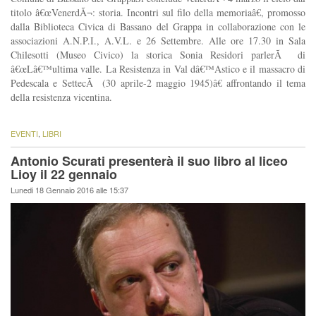
titolo â€œVenerdÃ¬: storia. Incontri sul filo della memoriaâ€, promosso
dalla Biblioteca Civica di Bassano del Grappa in collaborazione con le
associazioni A.N.P.I., A.V.L. e 26 Settembre. Alle ore 17.30 in Sala
Chilesotti (Museo Civico) la storica Sonia Residori parlerÃ di
â€œLâ€™ultima valle. La Resistenza in Val dâ€™Astico e il massacro di
Pedescala e SettecÃ (30 aprile-2 maggio 1945)â€ affrontando il tema
della resistenza vicentina.
EVENTI
,
LIBRI
Antonio Scurati presenterà il suo libro al liceo
Lioy il 22 gennaio
Lunedi 18 Gennaio 2016 alle 15:37