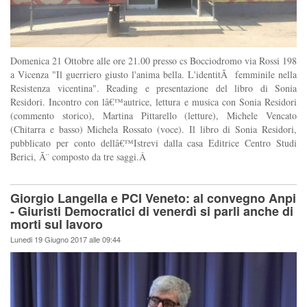
Domenica 21 Ottobre alle ore 21.00 presso cs Bocciodromo via Rossi 198
a Vicenza "Il guerriero giusto l'anima bella. L'identitÃ femminile nella
Resistenza vicentina". Reading e presentazione del libro di Sonia
Residori. Incontro con lâ€™autrice, lettura e musica con Sonia Residori
(commento storico), Martina Pittarello (letture), Michele Vencato
(Chitarra e basso) Michela Rossato (voce). Il libro di Sonia Residori,
pubblicato per conto dellâ€™Istrevi dalla casa Editrice Centro Studi
Berici, Ã¨ composto da tre saggi.Â
Giorgio Langella e PCI Veneto: al convegno Anpi
- Giuristi Democratici di venerdì si parli anche di
morti sul lavoro
Lunedi 19 Giugno 2017 alle 09:44