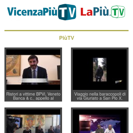
PiùTV
Ristori a vittime BPVi, Veneto
Viaggio nella baraccopoli di
Banca & c., appello al
via Giuriato a San Pio X.
sottosegretario Alessio
Vicenza ai Vicentini: “faremo
Villarosa: per mettere ordine
un regalo di Natale ai
convochi con Di Maio CNCU
residenti”
a supporto della cabina di
regia al Mef