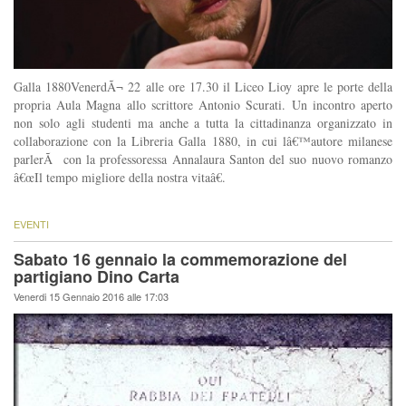
Galla 1880VenerdÃ¬ 22 alle ore 17.30 il Liceo Lioy apre le porte della
propria Aula Magna allo scrittore Antonio Scurati. Un incontro aperto
non solo agli studenti ma anche a tutta la cittadinanza organizzato in
collaborazione con la Libreria Galla 1880, in cui lâ€™autore milanese
parlerÃ con la professoressa Annalaura Santon del suo nuovo romanzo
â€œIl tempo migliore della nostra vitaâ€.
EVENTI
Sabato 16 gennaio la commemorazione del
partigiano Dino Carta
Venerdi 15 Gennaio 2016 alle 17:03