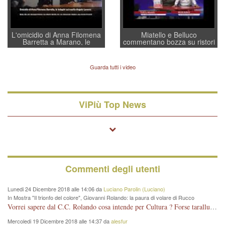
L'omicidio di Anna Filomena
Miatello e Belluco
Barretta a Marano, le
commentano bozza su ristori
indagini dei carabinieri di
BPVi e Veneto Banca
Vicenza sul marito Angelo
Lavarra: più avvincenti di
Guarda tutti i video
quelle di... Barbara D'Urso
ViPiù Top News
Commenti degli utenti
Lunedi 24 Dicembre 2018 alle 14:06 da
Luciano Parolin (Luciano)
In Mostra "Il trionfo del colore", Giovanni Rolando: la paura di volare di Rucco
Vorrei sapere dal C.C. Rolando cosa intende per Cultura ? Forse tarallucci, vino e sagre, o spaghetti tricolori del PD ? Il continuo (s)parlare della mostra a Palazzo Chiericati caro consigliere DANNEGGIA FORTEMENTE l'immagine della città TUTTA e fa deviare i consensi che in RUSSIA (badi bene ex U.R.S.S.) sono ECCELLENTI. A livello artistico l'evento è di alta Valenza culturale, COMPITO di Tutta la Cittadinanza fare il possibile per propagandare l'iniziativa senza farne UN CASO PARTITICO come fa Lei da sempre. Meno Gazebo + Partecipazione! E così sia. Amen.
Mercoledi 19 Dicembre 2018 alle 14:37 da
alesfur