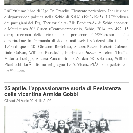
Lâ€™ultimo libro di Ugo De Grandis, Elemento pericoloso. Inquisizione
e deportazione politica nella Schio di SalÃ² (1943-1945). Lâ€™odissea
dei partigiani del Btg. Territoriale Â«F.lli BandieraÂ» di Schio deportati
a Mauthausen â€“ Gusen (Centrostampaschio, Schio, 2014, pp. 492, 15
euro) racconta delle vicende che portarono allâ€™arresto e alla
deportazione in Germania di dodici antifascisti scledensi alla fine del
1944: di questi â€“ Giovanni Bortoloso, Andrea Bozzo, Roberto Calearo,
Italo Galvan, William Pierdicchi, Pierfranco Pozzer, Anselmo Thiella,
Vittorio Tradigo, Andrea Zanon, Bruno Zordan â€“ solo uno, William
Pierdicchi, farÃ ritorno nel giugno 1945. VicenzaPiÃ¹ ne ha parlato con
lâ€™autore.
25 aprile, l'appassionante storia di Resistenza
della vicentina Armida Gobbi
Giovedi 24 Aprile 2014 alle 21:22