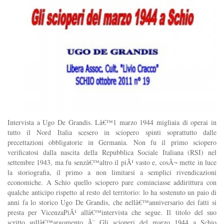
Intervista a Ugo De Grandis. Lâ€™1 marzo 1944 migliaia di operai in
tutto il Nord Italia scesero in sciopero spinti soprattutto dalle
precettazioni obbligatorie in Germania. Non fu il primo sciopero
verificatosi dalla nascita della Repubblica Sociale Italiana (RSI) nel
settembre 1943, ma fu senzâ€™altro il piÃ¹ vasto e, cosÃ¬ mette in luce
la storiografia, il primo a non limitarsi a semplici rivendicazioni
economiche. A Schio quello sciopero pare cominciasse addirittura con
qualche anticipo rispetto al resto del territorio: lo ha sostenuto un paio di
anni fa lo storico Ugo De Grandis, che nellâ€™anniversario dei fatti si
presta per VicenzaPiÃ¹ allâ€™intervista che segue. Il titolo del suo
scritto sullâ€™argomento Ã¨ Gli scioperi del marzo 1944 a Schio