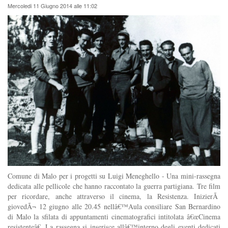
Mercoledi 11 Giugno 2014 alle 11:02
Comune di Malo per i progetti su Luigi Meneghello - Una mini-rassegna
dedicata alle pellicole che hanno raccontato la guerra partigiana. Tre film
per ricordare, anche attraverso il cinema, la Resistenza. InizierÃ
giovedÃ¬ 12 giugno alle 20.45 nellâ€™Aula consiliare San Bernardino
di Malo la sfilata di appuntamenti cinematografici intitolata â€œCinema
resistenteâ€. La rassegna si inserisce allâ€™interno degli eventi dedicati