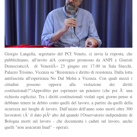
Giorgio Langella, segretario del PCI Veneto, ci invia la risposta, che
pubblichiamo, all'invito alÂ convegno promosso da ANPI e Giuristi
DemocraticiÂ di VenerdÃ¬ 23 giugno ore 17.00 in Sala Stucchi,
Palazzo Trissino, Vicenza su "Resistenza e diritto di resistenza. Dalla lotta
antifascista all'esperienza No Dal Molin a Vicenza. Con quali mezzi i
cittadini possono opporsi alla violazione dei diritti
costituzionali?")Approfitto per esprimere un pensiero (che poi Ã¨ una
richiesta esplicita). Tra i diritti costituzionali violati ogni giorno penso si
debbano tenere in debito conto quelli del lavoro, a partire da quelli della
sicurezza nei luoghi di lavoro. Dall'inizio dell'anno sono morti oltre 300
lavoratori (Ã¨ il dato piÃ¹ alto dal quando l'Osservatorio indipendente di
Bologna morti sul lavoro - che documenta i caduti sul lavoro, anche
quelli "non assicurati Inail" - operai).