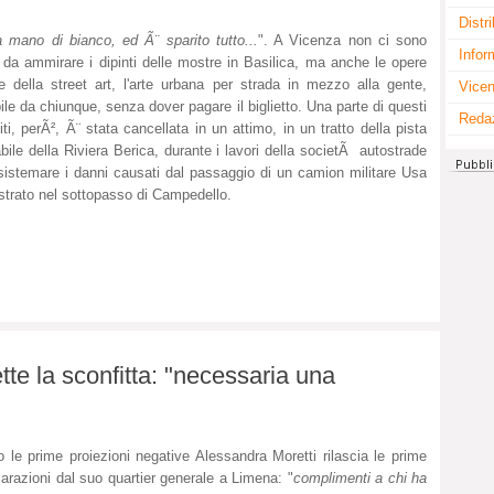
Distr
 mano di bianco, ed Ã¨ sparito tutto...
". A Vicenza non ci sono
Infor
 da ammirare i dipinti delle mostre in Basilica, ma anche le opere
te della street art, l'arte urbana per strada in mezzo alla gente,
Vicen
bile da chiunque, senza dover pagare il biglietto. Una parte di questi
Reda
fiti, perÃ², Ã¨ stata cancellata in un attimo, in un tratto della pista
abile della Riviera Berica, durante i lavori della societÃ autostrade
sistemare i danni causati dal passaggio di un camion militare Usa
strato nel sottopasso di Campedello.
te la sconfitta: "necessaria una
 le prime proiezioni negative Alessandra Moretti rilascia le prime
iarazioni dal suo quartier generale a Limena: "
complimenti a chi ha