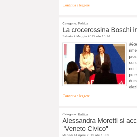
Continua a leggere
Categorie:
Politica
La crocerossina Boschi in
Sabato 9 Maggio 2015 alle 16:14
â€œ
rime
pros
sono
nei 
prem
dura
elez
Continua a leggere
Categorie:
Politica
Alessandra Moretti si acc
"Veneto Civico"
Martedi 14 Aprile 2015 alle 13:05