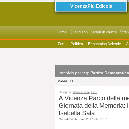
VicenzaPiù Edicola
Home
Quotidiano
Lettori in diretta
StranI
Fatti
Politica
Economia&Aziende
A
Archivio per tag:
Partito Democratic
Categorie:
Associazioni
,
Fatti
A Vicenza Parco della me
Giornata della Memoria:
Isabella Sala
Martedi 24 Gennaio 2017 alle 17:07