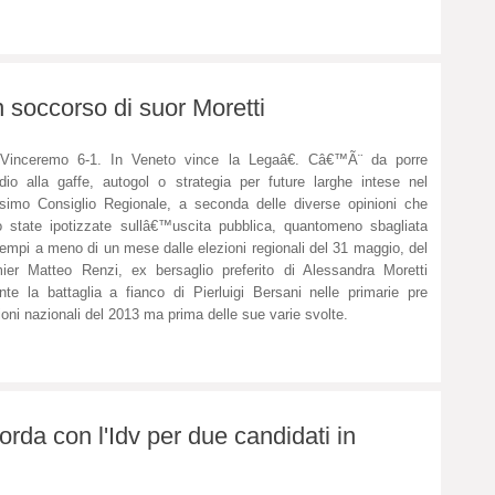
 soccorso di suor Moretti
Vinceremo 6-1. In Veneto vince la Legaâ€. Câ€™Ã¨ da porre
dio alla gaffe, autogol o strategia per future larghe intese nel
simo Consiglio Regionale, a seconda delle diverse opinioni che
 state ipotizzate sullâ€™uscita pubblica, quantomeno sbagliata
tempi a meno di un mese dalle elezioni regionali del 31 maggio, del
ier Matteo Renzi, ex bersaglio preferito di Alessandra Moretti
nte la battaglia a fianco di Pierluigi Bersani nelle primarie pre
ioni nazionali del 2013 ma prima delle sue varie svolte.
orda con l'Idv per due candidati in