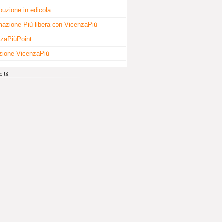
ibuzione in edicola
mazione Più libera con VicenzaPiù
zaPiùPoint
zione VicenzaPiù