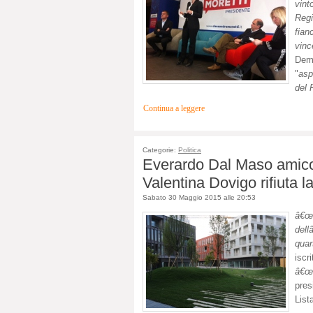
vint
Regi
fian
vinc
Dem
"
asp
del 
Continua a leggere
Categorie:
Politica
Everardo Dal Maso amico 
Valentina Dovigo rifiuta l
Sabato 30 Maggio 2015 alle 20:53
â€œC
dell
quar
iscr
â€œf
pres
List