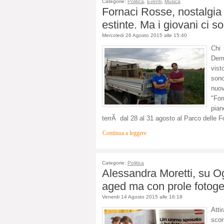
Categorie:
Politica
,
Eventi
,
Musica
Fornaci Rosse, nostalgia
estinte. Ma i giovani ci s
Mercoledi 26 Agosto 2015 alle 15:40
Chi 
Demo
vist
sono
nuov
"For
pian
terrÃ dal 28 al 31 agosto al Parco delle Fo
Continua a leggere
Categorie:
Politica
Alessandra Moretti, su Ogg
aged ma con prole fotog
Venerdi 14 Agosto 2015 alle 16:18
Attir
scor