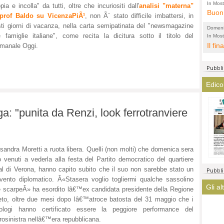
l'amm
ECCEL
In Most
ia e incolla" da tutti, oltre che incuriositi dall'
analisi "materna"
ovunqu
Buon 
total
alta 
 prof Baldo su VicenzaPiÃ¹
, non Ã¨ stato difficile imbattersi, in
provi
Citta
ti giorni di vacanza, nella carta semipatinata del "newsmagazine
Domeni
altre 
propa
e famiglie italiane", come recita la dicitura sotto il titolo del
In Most
(Lucian
ovunqu
Il fin
imanale Oggi.
di tu
CASO
POLIT
averl
Meno 
elezi
aiuta
Amen
argom
a que
Edico
? La 
mostr
lasci
fatto
a: "punita da Renzi, look ferrotranviere
magis
ha co
immag
arriv
turis
sandra Moretti a ruota libera. Quelli (non molti) che domenica sera
 venuti a vederla alla festa del Partito democratico del quartiere
l di Verona, hanno capito subito che il suo non sarebbe stato un
rvento diplomatico. Â«Stasera voglio togliermi qualche sassolino
Gli al
e scarpeÂ» ha esordito lâ€™ex candidata presidente della Regione
to, oltre due mesi dopo lâ€™atroce batosta del 31 maggio che i
itologi hanno certificato essere la peggiore performance del
rosinistra nellâ€™era repubblicana.