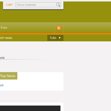
Login
Foto
ish news
Tutto
▼
 Top News
ndi