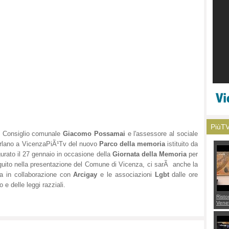
PiùT
 Consiglio comunale
Giacomo Possamai
e l'assessore al sociale
rlano a VicenzaPiÃ¹Tv del nuovo
Parco della memoria
istituito da
rato il 27 gennaio in occasione della
Giornata della Memoria
per
i seguito nella presentazione del Comune di Vicenza, ci sarÃ anche la
ta in collaborazione con
Arcigay
e le associazioni
Lgbt
dalle ore
 e delle leggi razziali.
Risto
Venet
appel
Aless
mette
con 