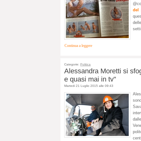
@cop
del
ques
dell
sett
Continua a leggere
Categorie:
Politica
Alessandra Moretti si sfog
e quasi mai in tv"
Martedi 21 Luglio 2015 alle 09:43
Ales
sono
Sava
inte
dall
Vene
pol
cent