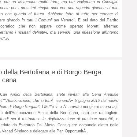
o, era un avversario molto forte, ma ora vigileremo in Consiglio
onale per i prossimi cinque anni con una squadra giovane al mio
co che guarda al futuro. Abbiamo fatto di tutto per cercare di
ere girando in tutti i Comuni del Veneto"
. E sul dato del Partito
ocratico che non appare come sperato Moretti afferma:
ettiamo i risultati definitivi, ma servirÃ una riflessione all'interno
Pd
".Â
della Bertoliana e di Borgo Berga.
a cena
ari Amici della Bertoliana, siete invitati alla Cena Annuale
â€™Associazione, che si terrÃ venerdÃ¬ 5 giugno 2015 nel nuovo
tiere di Borgo Bergaâ€
. Lâ€™invito Ã¨ arrivato nei giorni scorsi agli
itti dell'Associazione Amici della Bertoliana, nata per raccogliere
ondi per il restauro e la digitalizzazione di preziose opereâ€
, e
ieduta da Everardo Dal Maso, Consigliere comunale eletto nella
a Variati Sindaco e delegato alle Pari OpportunitÃ .