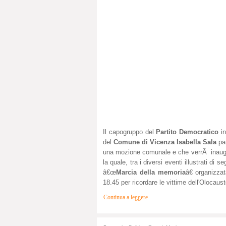
Il capogruppo del
Partito Democratico
in
del
Comune di Vicenza Isabella Sala
pa
una mozione comunale e che verrÃ inaugu
la quale, tra i diversi eventi illustrati d
â€œ
Marcia della memoria
â€ organizza
18.45 per ricordare le vittime dell'Olocausto
Continua a leggere