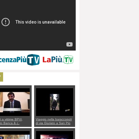
V
ri a vittime BPVi,
Viaggio nella baraccopoli
o Banca & c.,
di via Giuriato a San Pio
lo al sottosegretario
X. Vicenza ai Vicentini:
io Villarosa: per
“faremo un regalo di
re ordine convochi
Natale ai residenti”
Di Maio CNCU a