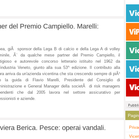
er del Premio Campiello. Marelli:
ea, giÃ sponsor della Lega B di calcio e della Lega A di volley
minile, Ã¨ da qualche mese partner del Premio Campiello, il
tigioso e autorevole concorso letterario istituito nel 1962 da
industria Veneto, giunto alla sua 53^ edizione. Il contributo alla
ura arriva da un'azienda vicentina che sta crescendo sempre di piÃ¹
to la guida di Flavio Marelli, Presidente del Consiglio di
nistrazione e General Manager della societÃ di risk managers
ipendenti che dal 2005 lavora nel settore assicurativo per
essionisti e aziende.
Pagi
iviera Berica. Pesce: operai vandali.
Priva
Vicen