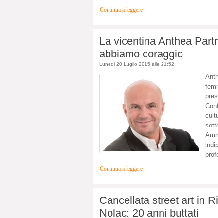
Continua a leggere
La vicentina Anthea Partn
abbiamo coraggio
Lunedi 20 Luglio 2015 alle 21:52
Anth
fem
pres
Conf
cult
sot
Ammi
ind
prof
Continua a leggere
Cancellata street art in R
Nolac: 20 anni buttati