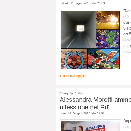
Sabato 11 Luglio 2015 alle 23:59
"
Una
solo
d'ar
visi
graf
cicl
per 
inca
Continua a leggere
Categorie:
Politica
Alessandra Moretti ammet
riflessione nel Pd"
Lunedi 1 Giugno 2015 alle 01:36
Dopo
dich