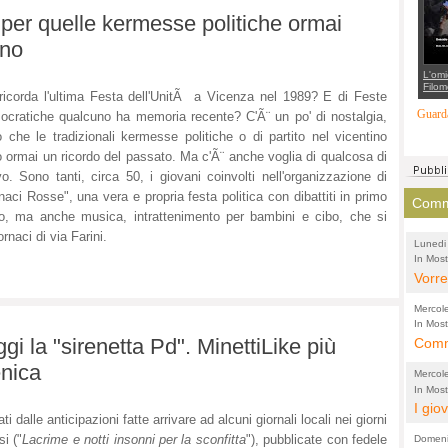
suppo
 per quelle kermesse politiche ormai
regia
ono
L'omi
Filom
ricorda l'ultima Festa dell'UnitÃ a Vicenza nel 1989? E di Feste
Maran
carab
Guarda
cratiche qualcuno ha memoria recente? C'Ã¨ un po' di nostalgia,
marit
più a
o che le tradizionali kermesse politiche o di partito nel vicentino
di...
 ormai un ricordo del passato. Ma c'Ã¨ anche voglia di qualcosa di
o. Sono tanti, circa 50, i giovani coinvolti nell'organizzazione di
naci Rosse", una vera e propria festa politica con dibattiti in primo
Comme
o, ma anche musica, intrattenimento per bambini e cibo, che si
rnaci di via Farini.
Lunedi
In Most
(Lucian
di vola
Vorre
inten
Mercol
e sag
In Most
i la "sirenetta Pd". MinettiLike più
Cultura
Comme
conti
per il 
anche
Chier
enica
Mercol
comp
FORT
In Most
Cultura
I gio
promo
TUTTA
ati dalle anticipazioni fatte arrivare ad alcuni giornali locali nei giorni
per il 
mostr
effet
RUSS
si ("
Lacrime e notti insonni per la sconfitta
"), pubblicate con fedele
Domeni