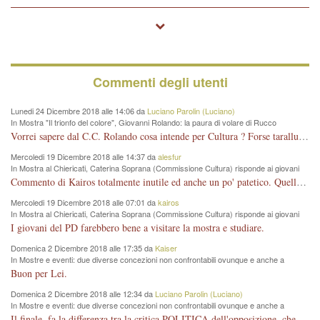
Commenti degli utenti
Lunedi 24 Dicembre 2018 alle 14:06 da
Luciano Parolin (Luciano)
In Mostra "Il trionfo del colore", Giovanni Rolando: la paura di volare di Rucco
Vorrei sapere dal C.C. Rolando cosa intende per Cultura ? Forse tarallucci, vino e sagre, o spaghetti tricolori del PD ? Il continuo (s)parlare della mostra a Palazzo Chiericati caro consigliere DANNEGGIA FORTEMENTE l'immagine della città TUTTA e fa deviare i consensi che in RUSSIA (badi bene ex U.R.S.S.) sono ECCELLENTI. A livello artistico l'evento è di alta Valenza culturale, COMPITO di Tutta la Cittadinanza fare il possibile per propagandare l'iniziativa senza farne UN CASO PARTITICO come fa Lei da sempre. Meno Gazebo + Partecipazione! E così sia. Amen.
Mercoledi 19 Dicembre 2018 alle 14:37 da
alesfur
In Mostra al Chiericati, Caterina Soprana (Commissione Cultura) risponde ai giovani
del Pd: "realizzata a costo zero per il Comune"
Commento di Kairos totalmente inutile ed anche un po' patetico. Quella che è completamente mancata è stata la promozione internazionale dell'evento effettuata da chi lo sa fare, l'amministrazione in questo è stata totalmente assente relegando al provincialismo una mostra che meritava ben altre platee ed i risultati sono sotto gli occhi di tutti. Su questo bisogna parlare, il fatto di averla organizzata al Chiericati certo non ha aiutato ma è un aspetto secondario rispetto a quello della promozione. In città con le mostre organizzate da Goldin - che certo ha fatto principalmente i suoi interessi, ma ne ha comunque beneficiato la città in immagine e commercio per il centro - arrivavano giornalmente pullman carichi di turisti. Dove sono i turisti ora?
Mercoledi 19 Dicembre 2018 alle 07:01 da
kairos
In Mostra al Chiericati, Caterina Soprana (Commissione Cultura) risponde ai giovani
del Pd: "realizzata a costo zero per il Comune"
I giovani del PD farebbero bene a visitare la mostra e studiare.
Domenica 2 Dicembre 2018 alle 17:35 da
Kaiser
In Mostre e eventi: due diverse concezioni non confrontabili ovunque e anche a
Vicenza
Buon per Lei.
Domenica 2 Dicembre 2018 alle 12:34 da
Luciano Parolin (Luciano)
In Mostre e eventi: due diverse concezioni non confrontabili ovunque e anche a
Vicenza
Il finale, fa la differenza tra la critica POLITICA dell'opposizione, che ha perso le elezioni ed è minoranza e non trova altri argomenti per politicizzare sul sito qua o là ? La critica d'arte invece è un'altra cosa che lascio agli altri. Per ora mi basta la lezione magistrale del prof. Giulianati.