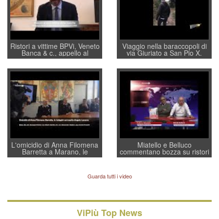
Ristori a vittime BPVi, Veneto
Viaggio nella baraccopoli di
Banca & c., appello al
via Giuriato a San Pio X.
sottosegretario Alessio
Vicenza ai Vicentini: “faremo
Villarosa: per mettere ordine
un regalo di Natale ai
convochi con Di Maio CNCU
residenti”
a supporto della cabina di
regia al Mef
L'omicidio di Anna Filomena
Miatello e Belluco
Barretta a Marano, le
commentano bozza su ristori
indagini dei carabinieri di
BPVi e Veneto Banca
Vicenza sul marito Angelo
Lavarra: più avvincenti di
Guarda tutti i video
quelle di... Barbara D'Urso
ViPiù Top News