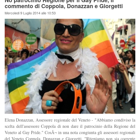
commento di Coppola, Donazzan e Giorgetti
Mercoledi 9 Luglio 2014 alle 10:53
Elena Donazzan, Assessore regionale del Veneto - "Abbiamo condiviso la
scelta dell'assessore Coppola di non dare il patrocinio della Regione del
Veneto al Gay Pride." CosÃ¬ in una nota congiunta gli assessori regionali
del Veneto Coppola, Donazzan e Giorgetti. "Riteniamo non sia coerente