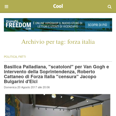
Archivio per tag:
forza italia
POLITICA
,
FATTI
Basilica Palladiana, "scatoloni" per Van Gogh e
intervento della Soprintendenza, Roberto
Cattaneo di Forza Italia "censura" Jacopo
Bulgarini d'Elci
Domenica 20 Agosto 2017 alle 20:06