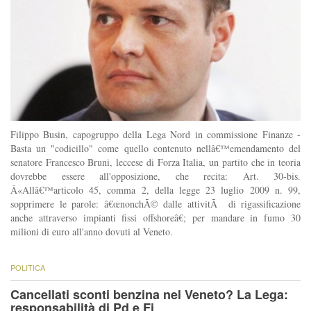
Filippo Busin, capogruppo della Lega Nord in commissione Finanze -
Basta un "codicillo" come quello contenuto nellâ€™emendamento del
senatore Francesco Bruni, leccese di Forza Italia, un partito che in teoria
dovrebbe essere all'opposizione, che recita: Art. 30-bis.
Â«Allâ€™articolo 45, comma 2, della legge 23 luglio 2009 n. 99,
sopprimere le parole: â€œnonchÃ© dalle attivitÃ di rigassificazione
anche attraverso impianti fissi offshoreâ€; per mandare in fumo 30
milioni di euro all'anno dovuti al Veneto.
POLITICA
Cancellati sconti benzina nel Veneto? La Lega:
responsabilità di Pd e Fi