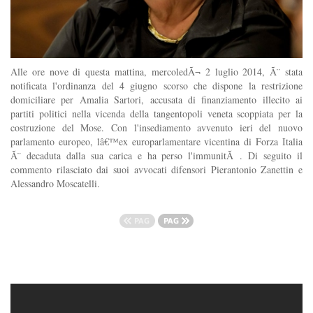
Alle ore nove di questa mattina, mercoledÃ¬ 2 luglio 2014, Ã¨ stata
notificata l'ordinanza del 4 giugno scorso che dispone la restrizione
domiciliare per Amalia Sartori, accusata di finanziamento illecito ai
partiti politici nella vicenda della tangentopoli veneta scoppiata per la
costruzione del Mose. Con l'insediamento avvenuto ieri del nuovo
parlamento europeo, lâ€™ex europarlamentare vicentina di Forza Italia
Ã¨ decaduta dalla sua carica e ha perso l'immunitÃ . Di seguito il
commento rilasciato dai suoi avvocati difensori Pierantonio Zanettin e
Alessandro Moscatelli.