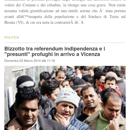
volere dei Comuni e dei cittadini, la ritengo una cosa grave. Non esiste
nessuna valida giustificazione ad una simile azione che Ã¨ stata portata
avanti allâ€™insaputa della popolazione e del Sindaco di Tezze sul
Brenta (VI), di cui era nota la contrarietÃ â€. Â
POLITICA
Bizzotto tra referendum indipendenza e i
"presunti" profughi in arrivo a Vicenza
Domenica 23 Marzo 2014 alle 11:16