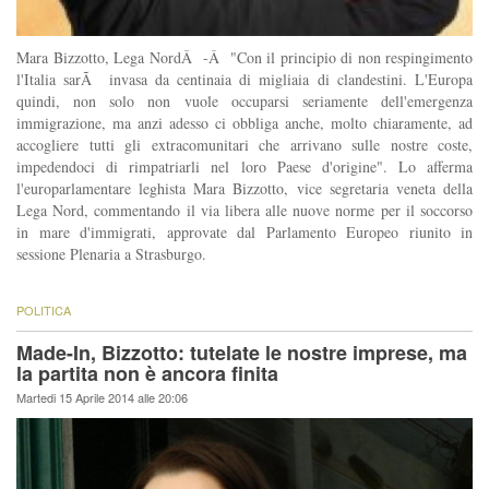
Mara Bizzotto, Lega NordÂ -Â "Con il principio di non respingimento
l'Italia sarÃ invasa da centinaia di migliaia di clandestini. L'Europa
quindi, non solo non vuole occuparsi seriamente dell'emergenza
immigrazione, ma anzi adesso ci obbliga anche, molto chiaramente, ad
accogliere tutti gli extracomunitari che arrivano sulle nostre coste,
impedendoci di rimpatriarli nel loro Paese d'origine". Lo afferma
l'europarlamentare leghista Mara Bizzotto, vice segretaria veneta della
Lega Nord, commentando il via libera alle nuove norme per il soccorso
in mare d'immigrati, approvate dal Parlamento Europeo riunito in
sessione Plenaria a Strasburgo.
POLITICA
Made-In, Bizzotto: tutelate le nostre imprese, ma
la partita non è ancora finita
Martedi 15 Aprile 2014 alle 20:06