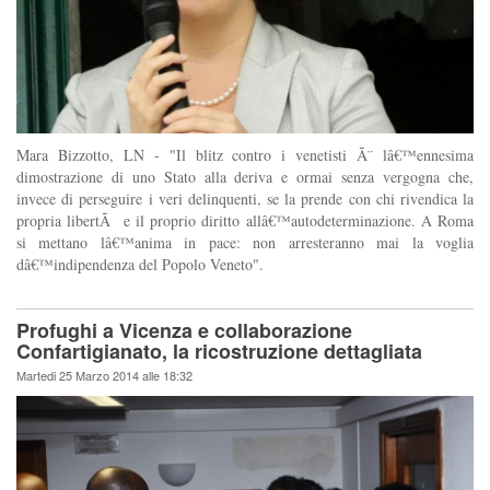
Mara Bizzotto, LN - "Il blitz contro i venetisti Ã¨ lâ€™ennesima
dimostrazione di uno Stato alla deriva e ormai senza vergogna che,
invece di perseguire i veri delinquenti, se la prende con chi rivendica la
propria libertÃ e il proprio diritto allâ€™autodeterminazione. A Roma
si mettano lâ€™anima in pace: non arresteranno mai la voglia
dâ€™indipendenza del Popolo Veneto".
Profughi a Vicenza e collaborazione
Confartigianato, la ricostruzione dettagliata
Martedi 25 Marzo 2014 alle 18:32