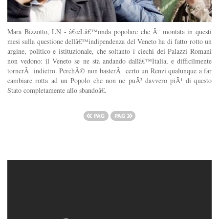
Mara Bizzotto, LN - â€œLâ€™onda popolare che Ã¨ montata in questi
mesi sulla questione dellâ€™indipendenza del Veneto ha di fatto rotto un
argine, politico e istituzionale, che soltanto i ciechi dei Palazzi Romani
non vedono: il Veneto se ne sta andando dallâ€™Italia, e difficilmente
tornerÃ indietro. PerchÃ© non basterÃ certo un Renzi qualunque a far
cambiare rotta ad un Popolo che non ne puÃ² davvero piÃ¹ di questo
Stato completamente allo sbandoâ€.