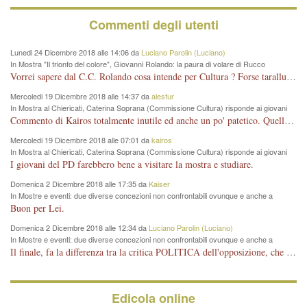
Commenti degli utenti
Lunedi 24 Dicembre 2018 alle 14:06 da
Luciano Parolin (Luciano)
In Mostra "Il trionfo del colore", Giovanni Rolando: la paura di volare di Rucco
Vorrei sapere dal C.C. Rolando cosa intende per Cultura ? Forse tarallucci, vino e sagre, o spaghetti tricolori del PD ? Il continuo (s)parlare della mostra a Palazzo Chiericati caro consigliere DANNEGGIA FORTEMENTE l'immagine della città TUTTA e fa deviare i consensi che in RUSSIA (badi bene ex U.R.S.S.) sono ECCELLENTI. A livello artistico l'evento è di alta Valenza culturale, COMPITO di Tutta la Cittadinanza fare il possibile per propagandare l'iniziativa senza farne UN CASO PARTITICO come fa Lei da sempre. Meno Gazebo + Partecipazione! E così sia. Amen.
Mercoledi 19 Dicembre 2018 alle 14:37 da
alesfur
In Mostra al Chiericati, Caterina Soprana (Commissione Cultura) risponde ai giovani
del Pd: "realizzata a costo zero per il Comune"
Commento di Kairos totalmente inutile ed anche un po' patetico. Quella che è completamente mancata è stata la promozione internazionale dell'evento effettuata da chi lo sa fare, l'amministrazione in questo è stata totalmente assente relegando al provincialismo una mostra che meritava ben altre platee ed i risultati sono sotto gli occhi di tutti. Su questo bisogna parlare, il fatto di averla organizzata al Chiericati certo non ha aiutato ma è un aspetto secondario rispetto a quello della promozione. In città con le mostre organizzate da Goldin - che certo ha fatto principalmente i suoi interessi, ma ne ha comunque beneficiato la città in immagine e commercio per il centro - arrivavano giornalmente pullman carichi di turisti. Dove sono i turisti ora?
Mercoledi 19 Dicembre 2018 alle 07:01 da
kairos
In Mostra al Chiericati, Caterina Soprana (Commissione Cultura) risponde ai giovani
del Pd: "realizzata a costo zero per il Comune"
I giovani del PD farebbero bene a visitare la mostra e studiare.
Domenica 2 Dicembre 2018 alle 17:35 da
Kaiser
In Mostre e eventi: due diverse concezioni non confrontabili ovunque e anche a
Vicenza
Buon per Lei.
Domenica 2 Dicembre 2018 alle 12:34 da
Luciano Parolin (Luciano)
In Mostre e eventi: due diverse concezioni non confrontabili ovunque e anche a
Vicenza
Il finale, fa la differenza tra la critica POLITICA dell'opposizione, che ha perso le elezioni ed è minoranza e non trova altri argomenti per politicizzare sul sito qua o là ? La critica d'arte invece è un'altra cosa che lascio agli altri. Per ora mi basta la lezione magistrale del prof. Giulianati.
Edicola online