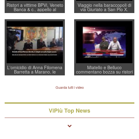
Ristori a vittime BPVi, Veneto
Viaggio nella baraccopoli di
Banca & c., appello al
via Giuriato a San Pio X.
sottosegretario Alessio
Vicenza ai Vicentini: “faremo
Villarosa: per mettere ordine
un regalo di Natale ai
convochi con Di Maio CNCU
residenti”
a supporto della cabina di
regia al Mef
L'omicidio di Anna Filomena
Miatello e Belluco
Barretta a Marano, le
commentano bozza su ristori
indagini dei carabinieri di
BPVi e Veneto Banca
Vicenza sul marito Angelo
Lavarra: più avvincenti di
Guarda tutti i video
quelle di... Barbara D'Urso
ViPiù Top News