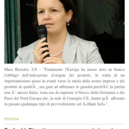
Mara Bizzotto, LN - "Finalmente l'Europa ha messo nero su bianco
l'obbligo dell'indicazione d'origine dei prodotti. Si tratta di un
importantissimo passo in avanti verso la tutela delle nostre imprese e dei
prodotti di qualitÃ , ma guai ad abbassare la guardia perchÃ© la partita
non Ã¨ ancora finita: resta ora da superare il blocco della Germania e dei
Paesi del Nord Europa che, in sede di Consiglio UE, hanno giÃ affossato
in passato qualunque tipo di provvedimento sul Â«Made InÂ»".
POLITICA