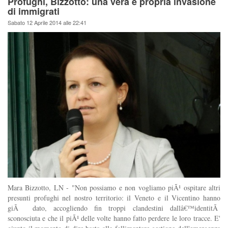
Profughi, Bizzotto: una vera e propria invasione
di immigrati
Sabato 12 Aprile 2014 alle 22:41
Mara Bizzotto, LN - "Non possiamo e non vogliamo piÃ¹ ospitare altri
presunti profughi nel nostro territorio: il Veneto e il Vicentino hanno
giÃ dato, accogliendo fin troppi clandestini dallâ€™identitÃ
sconosciuta e che il piÃ¹ delle volte hanno fatto perdere le loro tracce. E'