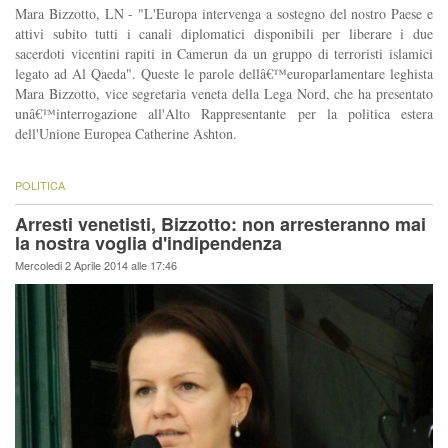
Mara Bizzotto, LN - "L'Europa intervenga a sostegno del nostro Paese e
attivi subito tutti i canali diplomatici disponibili per liberare i due
sacerdoti vicentini rapiti in Camerun da un gruppo di terroristi islamici
legato ad Al Qaeda". Queste le parole dellâ€™europarlamentare leghista
Mara Bizzotto, vice segretaria veneta della Lega Nord, che ha presentato
unâ€™interrogazione all'Alto Rappresentante per la politica estera
dell'Unione Europea Catherine Ashton.
POLITICA
Arresti venetisti, Bizzotto: non arresteranno mai
la nostra voglia d'indipendenza
Mercoledi 2 Aprile 2014 alle 17:46