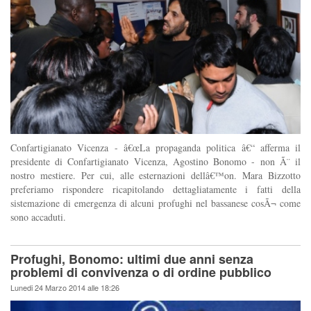
Confartigianato Vicenza - â€œLa propaganda politica â€“ afferma il
presidente di Confartigianato Vicenza, Agostino Bonomo - non Ã¨ il
nostro mestiere. Per cui, alle esternazioni dellâ€™on. Mara Bizzotto
preferiamo rispondere ricapitolando dettagliatamente i fatti della
sistemazione di emergenza di alcuni profughi nel bassanese cosÃ¬ come
sono accaduti.
Profughi, Bonomo: ultimi due anni senza
problemi di convivenza o di ordine pubblico
Lunedi 24 Marzo 2014 alle 18:26