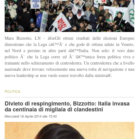
Mara Bizzotto, LN - â€œGli ottimi risultati delle elezioni Europee
dimostrano che la Lega câ€™Ã¨ e che gode di ottima salute in Veneto,
nel Nord e persino in altre parti dâ€™Italia. Non solo: il vero dato
politico Ã¨ che la Lega corre ed Ã¨ lâ€™unica forza politica viva e
trainante nello schieramento di centrodestra. Un centrodestra che a livello
nazionale deve trovare velocemente una nuova rotta di navigazione e una
nuova leadership se non vuole essere travolto dalla sinistraâ€.
POLITICA
Divieto di respingimento, Bizzotto: Italia invasa
da centinaia di migliaia di clandestini
Mercoledi 16 Aprile 2014 alle 15:40