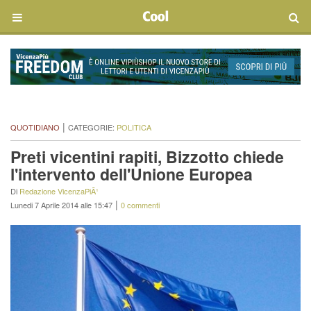
|
QUOTIDIANO
CATEGORIE:
POLITICA
Preti vicentini rapiti, Bizzotto chiede
l'intervento dell'Unione Europea
Di
Redazione VicenzaPiÃ¹
|
Lunedi 7 Aprile 2014 alle 15:47
0 commenti