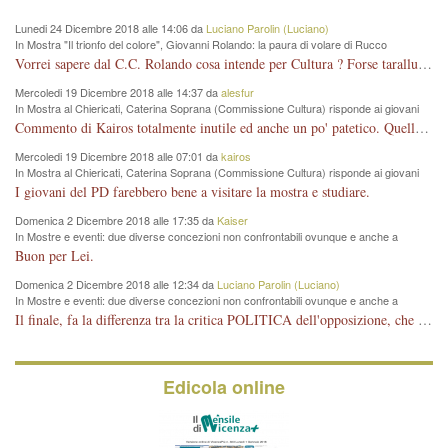
Lunedi 24 Dicembre 2018 alle 14:06 da
Luciano Parolin (Luciano)
In Mostra "Il trionfo del colore", Giovanni Rolando: la paura di volare di Rucco
Vorrei sapere dal C.C. Rolando cosa intende per Cultura ? Forse tarallucci, vino e sagre, o spaghetti tricolori del PD ? Il continuo (s)parlare della mostra a Palazzo Chiericati caro consigliere DANNEGGIA FORTEMENTE l'immagine della città TUTTA e fa deviare i consensi che in RUSSIA (badi bene ex U.R.S.S.) sono ECCELLENTI. A livello artistico l'evento è di alta Valenza culturale, COMPITO di Tutta la Cittadinanza fare il possibile per propagandare l'iniziativa senza farne UN CASO PARTITICO come fa Lei da sempre. Meno Gazebo + Partecipazione! E così sia. Amen.
Mercoledi 19 Dicembre 2018 alle 14:37 da
alesfur
In Mostra al Chiericati, Caterina Soprana (Commissione Cultura) risponde ai giovani
del Pd: "realizzata a costo zero per il Comune"
Commento di Kairos totalmente inutile ed anche un po' patetico. Quella che è completamente mancata è stata la promozione internazionale dell'evento effettuata da chi lo sa fare, l'amministrazione in questo è stata totalmente assente relegando al provincialismo una mostra che meritava ben altre platee ed i risultati sono sotto gli occhi di tutti. Su questo bisogna parlare, il fatto di averla organizzata al Chiericati certo non ha aiutato ma è un aspetto secondario rispetto a quello della promozione. In città con le mostre organizzate da Goldin - che certo ha fatto principalmente i suoi interessi, ma ne ha comunque beneficiato la città in immagine e commercio per il centro - arrivavano giornalmente pullman carichi di turisti. Dove sono i turisti ora?
Mercoledi 19 Dicembre 2018 alle 07:01 da
kairos
In Mostra al Chiericati, Caterina Soprana (Commissione Cultura) risponde ai giovani
del Pd: "realizzata a costo zero per il Comune"
I giovani del PD farebbero bene a visitare la mostra e studiare.
Domenica 2 Dicembre 2018 alle 17:35 da
Kaiser
In Mostre e eventi: due diverse concezioni non confrontabili ovunque e anche a
Vicenza
Buon per Lei.
Domenica 2 Dicembre 2018 alle 12:34 da
Luciano Parolin (Luciano)
In Mostre e eventi: due diverse concezioni non confrontabili ovunque e anche a
Vicenza
Il finale, fa la differenza tra la critica POLITICA dell'opposizione, che ha perso le elezioni ed è minoranza e non trova altri argomenti per politicizzare sul sito qua o là ? La critica d'arte invece è un'altra cosa che lascio agli altri. Per ora mi basta la lezione magistrale del prof. Giulianati.
Edicola online