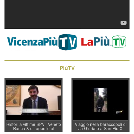
PiùTV
Ristori a vittime BPVi, Veneto
Viaggio nella baraccopoli di
Banca & c., appello al
via Giuriato a San Pio X.
sottosegretario Alessio
Vicenza ai Vicentini: “faremo