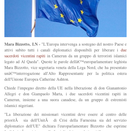
Mara Bizzotto, LN -
"L'Europa intervenga a sostegno del nostro Paese e
attivi subito tutti i canali diplomatici disponibili per liberare i
due
sacerdoti vicentini rapiti
in Camerun da un gruppo di terroristi islamici
legato ad Al Qaeda". Queste le parole dellâ€™europarlamentare leghista
Mara Bizzotto, vice segretaria veneta della Lega Nord, che ha presentato
unâ€™interrogazione all'Alto Rappresentante per la politica estera
dell'Unione Europea Catherine Ashton.
Chiede l'impegno diretto della UE nella liberazione di don Gianantonio
Allegri e don Giampaolo Marta, i due sacerdoti vicentini rapiti in
Camerun, insieme a una suora canadese, da un gruppo di estremisti
islamici nigeriani.
"La liberazione dei missionari vicentini deve essere al centro delle
prioritÃ sia dell'UnitÃ di Crisi della Farnesina sia del servizio
diplomatico dell'UE" dichiara l'europarlamentare Bizzotto che esprime