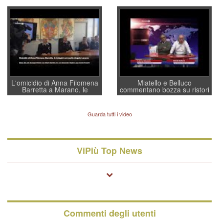
Villarosa: per mettere ordine
un regalo di Natale ai
convochi con Di Maio CNCU
residenti”
a supporto della cabina di
regia al Mef
L'omicidio di Anna Filomena
Miatello e Belluco
Barretta a Marano, le
commentano bozza su ristori
indagini dei carabinieri di
BPVi e Veneto Banca
Vicenza sul marito Angelo
Lavarra: più avvincenti di
Guarda tutti i video
quelle di... Barbara D'Urso
ViPiù Top News
Commenti degli utenti