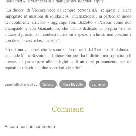
"solidarietÃ e vicinanza alle famiglie dei sacerdoti rapiti".
"La diocesi di Vicenza vede da sempre personalitÃ religiose e laiche
impegnate in missioni di solidarietÃ internazionali, in particolar modo
nel continente africano - aggiunge l'on. Bizzotto - Persone come don
Giampaolo e don Gianantonio, che hanno dedicato la propria vita ad
aiutare il prossimo in contesti durissimi e spesso rischiosi, non possono e
non devono essere lasciate sole".
"Con i nuovi poteri che le sono stati conferiti dal Trattato di Lisbona -
conclude Mara Bizzotto - l'Unione Europea ha il diritto, ma soprattutto il
dovere, di partecipare alle indagini e di attivarsi prontamente per un
repentino rilascio dei due sacerdoti vicentini".
Leggi tutti gli articoli su:
Europa
,
Mara Bizzotto
,
camerun
Commenti
Ancora nessun commento.