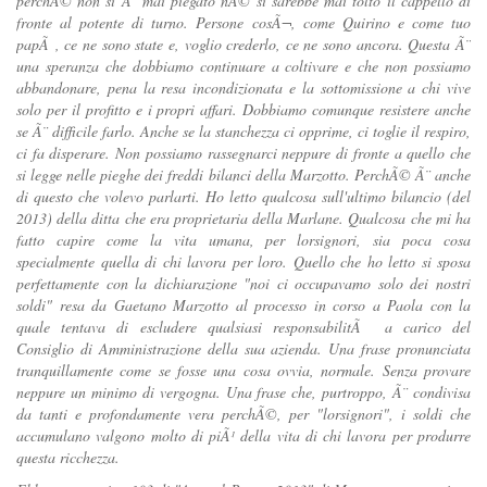
perchÃ© non si Ã¨ mai piegato nÃ© si sarebbe mai tolto il cappello di
fronte al potente di turno. Persone cosÃ¬, come Quirino e come tuo
papÃ , ce ne sono state e, voglio crederlo, ce ne sono ancora. Questa Ã¨
una speranza che dobbiamo continuare a coltivare e che non possiamo
abbandonare, pena la resa incondizionata e la sottomissione a chi vive
solo per il profitto e i propri affari. Dobbiamo comunque resistere anche
se Ã¨ difficile farlo. Anche se la stanchezza ci opprime, ci toglie il respiro,
ci fa disperare. Non possiamo rassegnarci neppure di fronte a quello che
si legge nelle pieghe dei freddi bilanci della Marzotto. PerchÃ© Ã¨ anche
di questo che volevo parlarti. Ho letto qualcosa sull'ultimo bilancio (del
2013) della ditta che era proprietaria della Marlane. Qualcosa che mi ha
fatto capire come la vita umana, per lorsignori, sia poca cosa
specialmente quella di chi lavora per loro. Quello che ho letto si sposa
perfettamente con la dichiarazione "noi ci occupavamo solo dei nostri
soldi" resa da Gaetano Marzotto al processo in corso a Paola con la
quale tentava di escludere qualsiasi responsabilitÃ a carico del
Consiglio di Amministrazione della sua azienda. Una frase pronunciata
tranquillamente come se fosse una cosa ovvia, normale. Senza provare
neppure un minimo di vergogna. Una frase che, purtroppo, Ã¨ condivisa
da tanti e profondamente vera perchÃ©, per "lorsignori", i soldi che
accumulano valgono molto di piÃ¹ della vita di chi lavora per produrre
questa ricchezza.