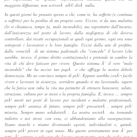
maggiore diffusione, non scriverÃ nÃ© dirÃ nulla.
In questi giorni ho pensato spesso a chi, come te, ha sofferto (e continua
a soffrire) per la perdita di un proprio caro. Ucciso, si da una malattia
(lo si chiamava, tempo fa, male incurabile), ma soprattutto dall'incuria,
dall'insicurezza nel posto di lavoro, dalla negligenza di chi doveva
controllare, dai ricatti occupazionali ai quali ogni giorno, ogni ora sono
sottoposti i lavoratori e le loro famiglie. Uccisi dalla sete di profitto,
dalla voracitÃ di un sistema padronale che "concede" il lavoro (che
sarebbe, invece, il primo diritto costituzionale) e pretende in cambio la
vita di chi deve faticare per vivere. Questo sistema Ã¨ il vero "male
incurabile" che ha ucciso tuo papÃ e che affligge la nostra debole
democrazia. Me ne convinco sempre di piÃ¹. Eppure sarebbe cosÃ¬ facile
vivere e lavorare in sicurezza, sorridere quando si sta lavorando, sapere
che la fatica non ruba la vita ma permette di ottenere benessere, salute,
istruzione, cultura per se stessi e la propria famiglia. E, invece ... sempre
piÃ¹ morti nei posti di lavoro per incidenti e malattie professionali,
sempre piÃ¹ assenza di futuro, sempre piÃ¹ precarietÃ , sempre piÃ¹
miseria. Sempre meno solidarietÃ . La nostra societÃ sta tornando
indietro e noi stessi, con essa, ci abbandoniamo alla rassegnazione.
Siamo stanchi e stiamo diventando egoisti, individualisti e, quindi,
sempre piÃ¹ poveri in ogni senso. Ma questo arretramento non Ã¨ per
tutti. Ãˆ sempre e solo per chi lavora onestamente, per chi suda, per i