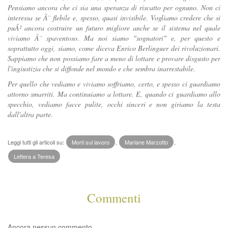
Pensiamo ancora che ci sia una speranza di riscatto per ognuno. Non ci
interessa se Ã¨ flebile e, spesso, quasi invisibile. Vogliamo credere che si
puÃ² ancora costruire un futuro migliore anche se il sistema nel quale
viviamo Ã¨ spaventoso. Ma noi siamo "sognatori" e, per questo e
soprattutto oggi, siamo, come diceva Enrico Berlinguer dei rivoluzionari.
Sappiamo che non possiamo fare a meno di lottare e provare disgusto per
l'ingiustizia che si diffonde nel mondo e che sembra inarrestabile.
Per quello che vediamo e viviamo soffriamo, certo, e spesso ci guardiamo
attorno smarriti. Ma continuiamo a lottare. E, quando ci guardiamo allo
specchio, vediamo facce pulite, occhi sinceri e non giriamo la testa
dall'altra parte.
Leggi tutti gli articoli su:
Morti sul lavoro
,
Marlane Marzotto
,
Lettera a Teresa
Commenti
Ancora nessun commento.