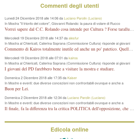
Commenti degli utenti
Lunedi 24 Dicembre 2018 alle 14:06 da
Luciano Parolin (Luciano)
In Mostra "Il trionfo del colore", Giovanni Rolando: la paura di volare di Rucco
Vorrei sapere dal C.C. Rolando cosa intende per Cultura ? Forse tarallucci, vino e sagre, o spaghetti tricolori del PD ? Il continuo (s)parlare della mostra a Palazzo Chiericati caro consigliere DANNEGGIA FORTEMENTE l'immagine della città TUTTA e fa deviare i consensi che in RUSSIA (badi bene ex U.R.S.S.) sono ECCELLENTI. A livello artistico l'evento è di alta Valenza culturale, COMPITO di Tutta la Cittadinanza fare il possibile per propagandare l'iniziativa senza farne UN CASO PARTITICO come fa Lei da sempre. Meno Gazebo + Partecipazione! E così sia. Amen.
Mercoledi 19 Dicembre 2018 alle 14:37 da
alesfur
In Mostra al Chiericati, Caterina Soprana (Commissione Cultura) risponde ai giovani
del Pd: "realizzata a costo zero per il Comune"
Commento di Kairos totalmente inutile ed anche un po' patetico. Quella che è completamente mancata è stata la promozione internazionale dell'evento effettuata da chi lo sa fare, l'amministrazione in questo è stata totalmente assente relegando al provincialismo una mostra che meritava ben altre platee ed i risultati sono sotto gli occhi di tutti. Su questo bisogna parlare, il fatto di averla organizzata al Chiericati certo non ha aiutato ma è un aspetto secondario rispetto a quello della promozione. In città con le mostre organizzate da Goldin - che certo ha fatto principalmente i suoi interessi, ma ne ha comunque beneficiato la città in immagine e commercio per il centro - arrivavano giornalmente pullman carichi di turisti. Dove sono i turisti ora?
Mercoledi 19 Dicembre 2018 alle 07:01 da
kairos
In Mostra al Chiericati, Caterina Soprana (Commissione Cultura) risponde ai giovani
del Pd: "realizzata a costo zero per il Comune"
I giovani del PD farebbero bene a visitare la mostra e studiare.
Domenica 2 Dicembre 2018 alle 17:35 da
Kaiser
In Mostre e eventi: due diverse concezioni non confrontabili ovunque e anche a
Vicenza
Buon per Lei.
Domenica 2 Dicembre 2018 alle 12:34 da
Luciano Parolin (Luciano)
In Mostre e eventi: due diverse concezioni non confrontabili ovunque e anche a
Vicenza
Il finale, fa la differenza tra la critica POLITICA dell'opposizione, che ha perso le elezioni ed è minoranza e non trova altri argomenti per politicizzare sul sito qua o là ? La critica d'arte invece è un'altra cosa che lascio agli altri. Per ora mi basta la lezione magistrale del prof. Giulianati.
Edicola online