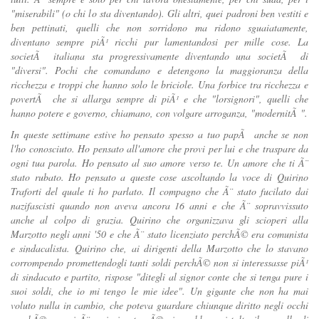
"miserabili" (o chi lo sta diventando). Gli altri, quei padroni ben vestiti e
ben pettinati, quelli che non sorridono ma ridono sguaiatamente,
diventano sempre piÃ¹ ricchi pur lamentandosi per mille cose. La
societÃ italiana sta progressivamente diventando una societÃ di
"diversi". Pochi che comandano e detengono la maggioranza della
ricchezza e troppi che hanno solo le briciole. Una forbice tra ricchezza e
povertÃ che si allarga sempre di piÃ¹ e che "lorsignori", quelli che
hanno potere e governo, chiamano, con volgare arroganza, "modernitÃ ".
In queste settimane estive ho pensato spesso a tuo papÃ anche se non
l'ho conosciuto. Ho pensato all'amore che provi per lui e che traspare da
ogni tua parola. Ho pensato al suo amore verso te. Un amore che ti Ã¨
stato rubato. Ho pensato a queste cose ascoltando la voce di Quirino
Traforti del quale ti ho parlato. Il compagno che Ã¨ stato fucilato dai
nazifascisti quando non aveva ancora 16 anni e che Ã¨ sopravvissuto
anche al colpo di grazia. Quirino che organizzava gli scioperi alla
Marzotto negli anni '50 e che Ã¨ stato licenziato perchÃ© era comunista
e sindacalista. Quirino che, ai dirigenti della Marzotto che lo stavano
corrompendo promettendogli tanti soldi perchÃ© non si interessasse piÃ¹
di sindacato e partito, rispose "ditegli al signor conte che si tenga pure i
suoi soldi, che io mi tengo le mie idee". Un gigante che non ha mai
voluto nulla in cambio, che poteva guardare chiunque diritto negli occhi