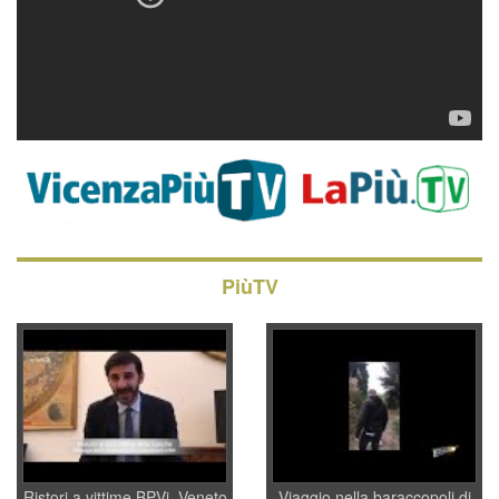
PiùTV
Ristori a vittime BPVi, Veneto
Viaggio nella baraccopoli di