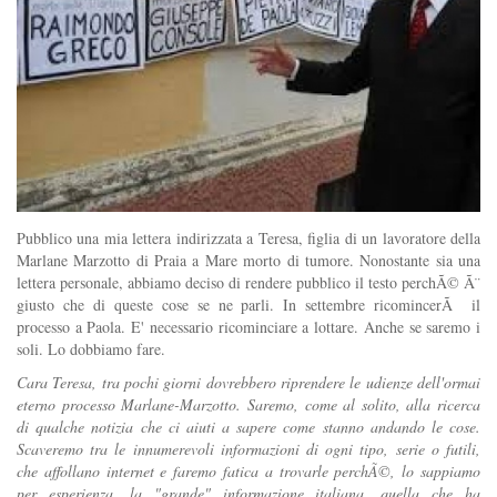
Pubblico una mia lettera indirizzata a Teresa, figlia di un lavoratore della
Marlane Marzotto di Praia a Mare morto di tumore. Nonostante sia una
lettera personale, abbiamo deciso di rendere pubblico il testo perchÃ© Ã¨
giusto che di queste cose se ne parli. In settembre ricomincerÃ il
processo a Paola. E' necessario ricominciare a lottare. Anche se saremo i
soli. Lo dobbiamo fare.
Cara Teresa, tra pochi giorni dovrebbero riprendere le udienze dell'ormai
eterno processo Marlane-Marzotto. Saremo, come al solito, alla ricerca
di qualche notizia che ci aiuti a sapere come stanno andando le cose.
Scaveremo tra le innumerevoli informazioni di ogni tipo, serie o futili,
che affollano internet e faremo fatica a trovarle perchÃ©, lo sappiamo
per esperienza, la "grande" informazione italiana, quella che ha