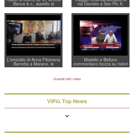
Banca & c., appello al
via Giuriato a San Pio X.
sottosegretario Alessio
Vicenza ai Vicentini: “faremo
Villarosa: per mettere ordine
un regalo di Natale ai
convochi con Di Maio CNCU
residenti”
a supporto della cabina di
regia al Mef
L'omicidio di Anna Filomena
Miatello e Belluco
Barretta a Marano, le
commentano bozza su ristori
indagini dei carabinieri di
BPVi e Veneto Banca
Vicenza sul marito Angelo
Lavarra: più avvincenti di
Guarda tutti i video
quelle di... Barbara D'Urso
ViPiù Top News