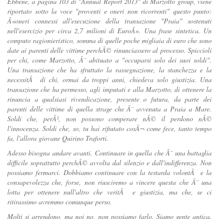
Ebbene, a pagina 103 di "Annual Report 2013" di Marzotto group, viene
riportato sotto la voce "proventi e oneri non ricorrenti" questo punto:
Â«oneri connessi all'esecuzione della transazione "Praia" sostenuti
nell'esercizio per circa 2,7 milioni di EuroÂ». Una frase sintetica. Un
computo ragionieristico, somma di quelle poche migliaia di euro che sono
date ai parenti delle vittime perchÃ© rinunciassero al processo. Spiccioli
per chi, come Marzotto, Ã¨ abituato a "occuparsi solo dei suoi soldi".
Una transazione che ha sfruttato la rassegnazione, la stanchezza e la
necessitÃ di chi, ormai da troppi anni, chiedeva solo giustizia. Una
transazione che ha permesso, agli imputati e alla Marzotto, di ottenere la
rinuncia a qualsiasi rivendicazione, presente o futura, da parte dei
parenti delle vittime di quella strage che Ã¨ avvenuta a Praia a Mare.
Soldi che, perÃ², non possono comperare nÃ© il perdono nÃ©
l'innocenza. Soldi che, so, tu hai rifiutato cosÃ¬ come fece, tanto tempo
fa, l'allora giovane Quirino Traforti.
Adesso bisogna andare avanti. Continuare in quella che Ã¨ una battaglia
difficile soprattutto perchÃ© avvolta dal silenzio e dall'indifferenza. Non
possiamo fermarci. Dobbiamo continuare con la testarda volontÃ e la
consapevolezza che, forse, non riusciremo a vincere questa che Ã¨ una
lotta per ottenere null'altro che veritÃ e giustizia, ma che, se ci
ritirassimo avremmo comunque perso.
Molti si arrendono, ma noi no, non possiamo farlo. Siamo gente antica.