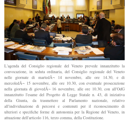
L'agenda del Consiglio regionale del Veneto prevede innanzitutto la
convocazione, in seduta ordinaria, del Consiglio regionale del Veneto
nelle giornate di martedÃ¬ 14 novembre, alle ore 14.30, e di
mercoledÃ¬ 15 novembre, alle ore 10.30, con eventuale prosecuzione
nella giornata di giovedÃ¬ 16 novembre, alle ore 10.30, con all'OdG
innanzitutto l'esame del Progetto di Legge Statale n. 43, di iniziativa
della Giunta, da trasmettere al Parlamento nazionale, relativo
all'individuazione di percorsi e contenuti per il riconoscimento di
ulteriori e specifiche forme di autonomia per la Regione del Veneto, in
attuazione dell'articolo 116, terzo comma, della Costituzione.