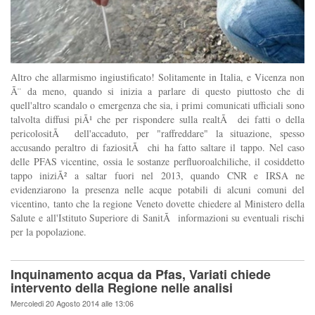
Altro che allarmismo ingiustificato! Solitamente in Italia, e Vicenza non
Ã¨ da meno, quando si inizia a parlare di questo piuttosto che di
quell'altro scandalo o emergenza che sia, i primi comunicati ufficiali sono
talvolta diffusi piÃ¹ che per rispondere sulla realtÃ dei fatti o della
pericolositÃ dell'accaduto, per "raffreddare" la situazione, spesso
accusando peraltro di faziositÃ chi ha fatto saltare il tappo. Nel caso
delle PFAS vicentine, ossia le sostanze perfluoroalchiliche, il cosiddetto
tappo iniziÃ² a saltar fuori nel 2013, quando CNR e IRSA ne
evidenziarono la presenza nelle acque potabili di alcuni comuni del
vicentino, tanto che la regione Veneto dovette chiedere al Ministero della
Salute e all'Istituto Superiore di SanitÃ informazioni su eventuali rischi
per la popolazione.
Inquinamento acqua da Pfas, Variati chiede
intervento della Regione nelle analisi
Mercoledi 20 Agosto 2014 alle 13:06