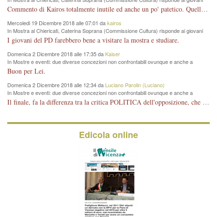
del Pd: "realizzata a costo zero per il Comune"
Commento di Kairos totalmente inutile ed anche un po' patetico. Quella che è completamente mancata è stata la promozione internazionale dell'evento effettuata da chi lo sa fare, l'amministrazione in questo è stata totalmente assente relegando al provincialismo una mostra che meritava ben altre platee ed i risultati sono sotto gli occhi di tutti. Su questo bisogna parlare, il fatto di averla organizzata al Chiericati certo non ha aiutato ma è un aspetto secondario rispetto a quello della promozione. In città con le mostre organizzate da Goldin - che certo ha fatto principalmente i suoi interessi, ma ne ha comunque beneficiato la città in immagine e commercio per il centro - arrivavano giornalmente pullman carichi di turisti. Dove sono i turisti ora?
Mercoledi 19 Dicembre 2018 alle 07:01 da
kairos
In Mostra al Chiericati, Caterina Soprana (Commissione Cultura) risponde ai giovani
del Pd: "realizzata a costo zero per il Comune"
I giovani del PD farebbero bene a visitare la mostra e studiare.
Domenica 2 Dicembre 2018 alle 17:35 da
Kaiser
In Mostre e eventi: due diverse concezioni non confrontabili ovunque e anche a
Vicenza
Buon per Lei.
Domenica 2 Dicembre 2018 alle 12:34 da
Luciano Parolin (Luciano)
In Mostre e eventi: due diverse concezioni non confrontabili ovunque e anche a
Vicenza
Il finale, fa la differenza tra la critica POLITICA dell'opposizione, che ha perso le elezioni ed è minoranza e non trova altri argomenti per politicizzare sul sito qua o là ? La critica d'arte invece è un'altra cosa che lascio agli altri. Per ora mi basta la lezione magistrale del prof. Giulianati.
Edicola online