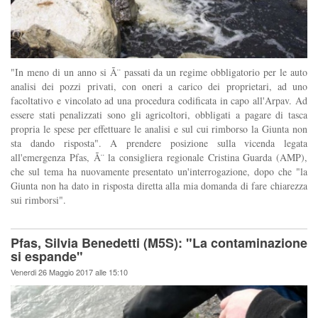
"In meno di un anno si Ã¨ passati da un regime obbligatorio per le auto
analisi dei pozzi privati, con oneri a carico dei proprietari, ad uno
facoltativo e vincolato ad una procedura codificata in capo all'Arpav. Ad
essere stati penalizzati sono gli agricoltori, obbligati a pagare di tasca
propria le spese per effettuare le analisi e sul cui rimborso la Giunta non
sta dando risposta". A prendere posizione sulla vicenda legata
all'emergenza Pfas, Ã¨ la consigliera regionale Cristina Guarda (AMP),
che sul tema ha nuovamente presentato un'interrogazione, dopo che "la
Giunta non ha dato in risposta diretta alla mia domanda di fare chiarezza
sui rimborsi".
Pfas, Silvia Benedetti (M5S): "La contaminazione
si espande"
Venerdi 26 Maggio 2017 alle 15:10