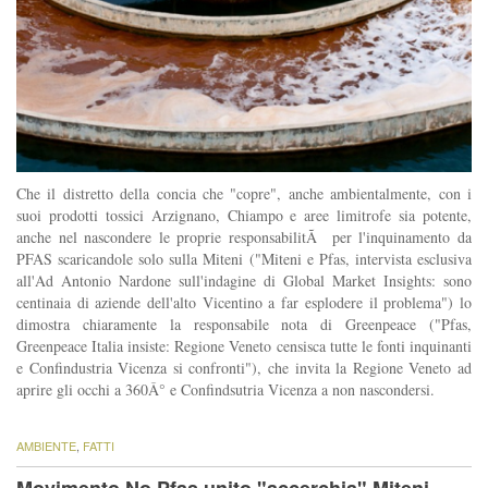
Che il distretto della concia che "copre", anche ambientalmente, con i
suoi prodotti tossici Arzignano, Chiampo e aree limitrofe sia potente,
anche nel nascondere le proprie responsabilitÃ per l'inquinamento da
PFAS scaricandole solo sulla Miteni ("Miteni e Pfas, intervista esclusiva
all'Ad Antonio Nardone sull'indagine di Global Market Insights: sono
centinaia di aziende dell'alto Vicentino a far esplodere il problema") lo
dimostra chiaramente la responsabile nota di Greenpeace ("Pfas,
Greenpeace Italia insiste: Regione Veneto censisca tutte le fonti inquinanti
e Confindustria Vicenza si confronti"), che invita la Regione Veneto ad
aprire gli occhi a 360Â° e Confindsutria Vicenza a non nascondersi.
AMBIENTE
,
FATTI