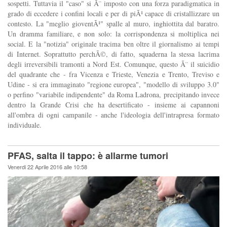
sospetti. Tuttavia il "caso" si Ã¨ imposto con una forza paradigmatica in
grado di eccedere i confini locali e per di piÃ¹ capace di cristallizzare un
contesto. La "meglio gioventÃ¹" spalle al muro, inghiottita dal baratro.
Un dramma familiare, e non solo: la corrispondenza si moltiplica nei
social. E la "notizia" originale tracima ben oltre il giornalismo ai tempi
di Internet. Soprattutto perchÃ©, di fatto, squaderna la stessa lacrima
degli irreversibili tramonti a Nord Est. Comunque, questo Ã¨ il suicidio
del quadrante che - fra Vicenza e Trieste, Venezia e Trento, Treviso e
Udine - si era immaginato "regione europea", "modello di sviluppo 3.0"
o perfino "variabile indipendente" da Roma Ladrona, precipitando invece
dentro la Grande Crisi che ha desertificato - insieme ai capannoni
all'ombra di ogni campanile - anche l'ideologia dell'intrapresa formato
individuale.
PFAS, salta il tappo: è allarme tumori
Venerdi 22 Aprile 2016 alle 10:58