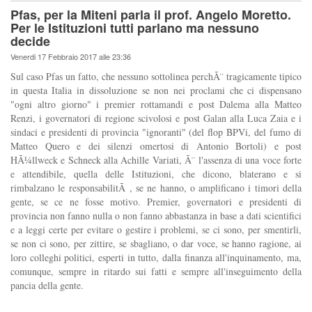
Pfas, per la Miteni parla il prof. Angelo Moretto.
Per le Istituzioni tutti parlano ma nessuno
decide
Venerdi 17 Febbraio 2017 alle 23:36
Sul caso Pfas un fatto, che nessuno sottolinea perchÃ¨ tragicamente tipico
in questa Italia in dissoluzione se non nei proclami che ci dispensano
"ogni altro giorno" i premier rottamandi e post Dalema alla Matteo
Renzi, i governatori di regione scivolosi e post Galan alla Luca Zaia e i
sindaci e presidenti di provincia "ignoranti" (del flop BPVi, del fumo di
Matteo Quero e dei silenzi omertosi di Antonio Bortoli) e post
HÃ¼llweck e Schneck alla Achille Variati, Ã¨ l'assenza di una voce forte
e attendibile, quella delle Istituzioni, che dicono, blaterano e si
rimbalzano le responsabilitÃ , se ne hanno, o amplificano i timori della
gente, se ce ne fosse motivo. Premier, governatori e presidenti di
provincia non fanno nulla o non fanno abbastanza in base a dati scientifici
e a leggi certe per evitare o gestire i problemi, se ci sono, per smentirli,
se non ci sono, per zittire, se sbagliano, o dar voce, se hanno ragione, ai
loro colleghi politici, esperti in tutto, dalla finanza all'inquinamento, ma,
comunque, sempre in ritardo sui fatti e sempre all'inseguimento della
pancia della gente.