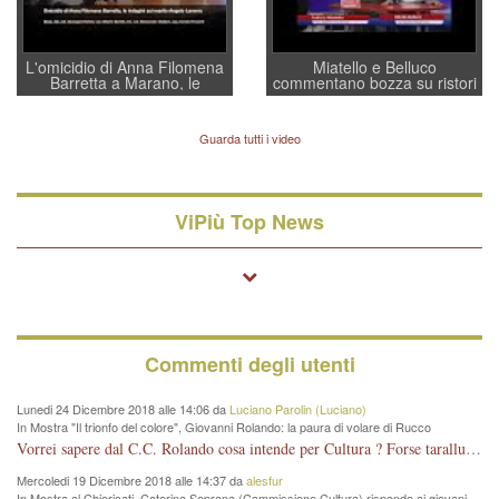
L'omicidio di Anna Filomena
Miatello e Belluco
Barretta a Marano, le
commentano bozza su ristori
indagini dei carabinieri di
BPVi e Veneto Banca
Vicenza sul marito Angelo
Lavarra: più avvincenti di
Guarda tutti i video
quelle di... Barbara D'Urso
ViPiù Top News
Commenti degli utenti
Lunedi 24 Dicembre 2018 alle 14:06 da
Luciano Parolin (Luciano)
In Mostra "Il trionfo del colore", Giovanni Rolando: la paura di volare di Rucco
Vorrei sapere dal C.C. Rolando cosa intende per Cultura ? Forse tarallucci, vino e sagre, o spaghetti tricolori del PD ? Il continuo (s)parlare della mostra a Palazzo Chiericati caro consigliere DANNEGGIA FORTEMENTE l'immagine della città TUTTA e fa deviare i consensi che in RUSSIA (badi bene ex U.R.S.S.) sono ECCELLENTI. A livello artistico l'evento è di alta Valenza culturale, COMPITO di Tutta la Cittadinanza fare il possibile per propagandare l'iniziativa senza farne UN CASO PARTITICO come fa Lei da sempre. Meno Gazebo + Partecipazione! E così sia. Amen.
Mercoledi 19 Dicembre 2018 alle 14:37 da
alesfur
In Mostra al Chiericati, Caterina Soprana (Commissione Cultura) risponde ai giovani