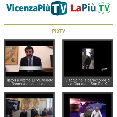
PiùTV
Ristori a vittime BPVi, Veneto
Viaggio nella baraccopoli di
Banca & c., appello al
via Giuriato a San Pio X.
sottosegretario Alessio
Vicenza ai Vicentini: “faremo
Villarosa: per mettere ordine
un regalo di Natale ai
convochi con Di Maio CNCU
residenti”
a supporto della cabina di
regia al Mef