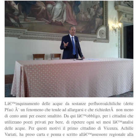
Lâ€™inquinamento delle acque da sostanze perfluoroalchiliche (dette
Pfas) Ã¨ un fenomeno che tende ad allargarsi e che richiederÃ non meno
di cento anni per essere smaltito. Da qui lâ€™obbligo, per i cittadini che
utilizzano pozzi privati per bere, di ripetere ogni sei mesi lâ€™analisi
delle acque. Per questi motivi il primo cittadino di Vicenza, Achille
Variati, ha preso carta e penna e scritto allâ€™assessore regionale alla