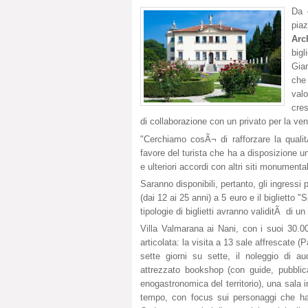
Da o
pia
Arc
bigl
Gia
che
valo
cre
di collaborazione con un privato per la vendi
"Cerchiamo cosÃ¬ di rafforzare la qualit
favore del turista che ha a disposizione un
e ulteriori accordi con altri siti monumentali
Saranno disponibili, pertanto, gli ingressi 
(dai 12 ai 25 anni) a 5 euro e il biglietto 
tipologie di biglietti avranno validitÃ di 
Villa Valmarana ai Nani, con i suoi 30.00
articolata: la visita a 13 sale affrescate (P
sette giorni su sette, il noleggio di a
attrezzato bookshop (con guide, pubblicazio
enogastronomica del territorio), una sala
tempo, con focus sui personaggi che ha