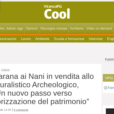
VicenzaPiùCool - Spettacoli, cultura, eventi, gossip di Vicenza, Bassano, Thiene, Schio, Montecchio, Arzignano e del Vicentino.
eri, italiani oggi
Opinioni
Rassegna stampa
Inchieste
Video on demand
ssociazioni
Lavoro
Ambiente
Scuola e formazione
Interviste
Engl
,
Cultura
marana ai Nani in vendita allo
ViPiù
uralistico Archeologico,
Espa
“Un nuovo passo verso
rizzazione del patrimonio”
|
lle 14:39
0 commenti