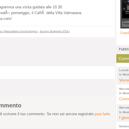
suppo
regia
rogramma una visita guidata alle 10.30.
giovedÃ¬ pomeriggio, il CaffÃ¨ della Villa Valmarana.
na.com/
L'omi
Filom
Maran
o Naturalistico Archeologico
,
Jacopo Bulgarini d'Elci
carab
Guarda
marit
più a
di...
Comme
Lunedi
In Most
(Lucian
di vola
Vorre
inten
Mercol
e sag
In Most
Cultura
Comme
conti
per il 
commento
anche
Chier
Mercol
comp
FORT
In Most
i scrivere il tuo commento. Se non sei ancora registrato
puoi farlo
Cultura
I gio
promo
TUTTA
per il 
mostr
effet
RUSS
Domeni