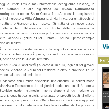
ggi all'ufficio Ufficio Iat (Informazione accoglienza turistica), in
zza Matteotti, e alla biglietteria del
Museo Naturalistico
heologico
, in contra' Santa Corona 4, sarÃ possibile acquistare i
ietti di ingresso a
Villa Valmarana ai Nani
nota per gli affreschi di
mbattista e Giandomenico Tiepolo. "Si tratta di un nuovo passo
 allarga la collaborazione sul fronte della promozione e
rizzazione del patrimonio - spiega il vicesindaco e assessore alla
scita
Jacopo Bulgarini d'Elci
-. Infatti Ã¨ per noi il primo esempio
ta dei biglietti.".
Ã e l'articolazione del servizio - ha aggiunto il vice sindaco - a
'offerta centralizzata piÃ¹ piena, indicando la strada per successivi
, oltre che con le ville del territorio
PiùT
per adulti (da 26 anni d'etÃ ) al costo di 10 euro, ingressi per giovani
"Speciale Vicenza" a 6 euro per i residenti in cittÃ e provincia. Le tre
un mese dalla data di emissione.
0 visitatori annui rende disponibile una quantitÃ di servizi molto
alazzina e Foresteria) e ai suoi giardini storici, una fruibilitÃ estesa
udio/video guide multimediali. Inoltre dispone di un moderno ed
Risto
ni, oggettistica, gioielli, artigianato e prodotti legati all'offerta
Venet
appel
 immersiva, con proiezioni a 360Â° che conducono in un viaggio nel
Aless
nno reso la villa celebre (da Tiepolo a Goethe, da Fogazzaro a
mette
con 