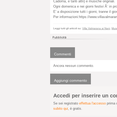
Cadorna, e tanti altri) e musiche originali.
Ogni domenica e nei giorni festivi Ã¨ in p
E' a disposizione tutti i giorni, tranne il 
Per informazioni:https://www.villavalmara
Leggi tutti gli articoli su:
Villa Valmarana ai Nani
,
Muse
Commenti
Ancora nessun commento.
Aggiungi commento
Accedi per inserire un 
Se sei registrato
effettua l'accesso
prima d
subito qui
, è gratis.