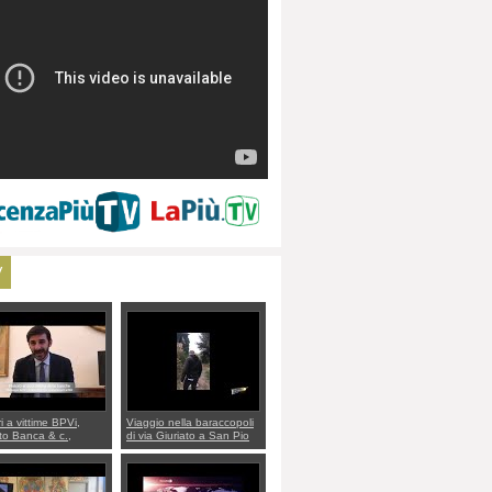
V
ri a vittime BPVi,
Viaggio nella baraccopoli
o Banca & c.,
di via Giuriato a San Pio
lo al sottosegretario
X. Vicenza ai Vicentini:
io Villarosa: per
“faremo un regalo di
re ordine convochi
Natale ai residenti”
Di Maio CNCU a