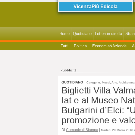
VicenzaPiù Edicola
Home
Quotidiano
Lettori in diretta
StranI
Fatti
Politica
Economia&Aziende
A
|
QUOTIDIANO
Categorie:
Musei
,
Arte
,
Architettura
Biglietti Villa Val
Iat e al Museo Nat
Bulgarini d’Elci: 
promozione e valo
Di
Comunicati Stampa
|
Martedi 20 Marzo 2018 a