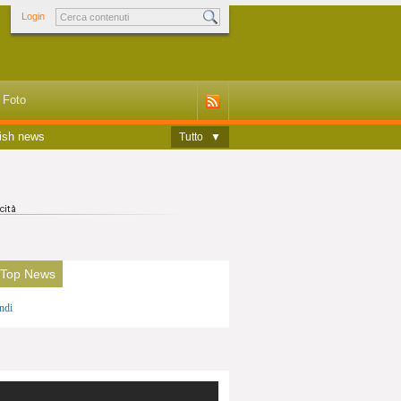
Login
Foto
ish news
Tutto
▼
 Top News
ndi