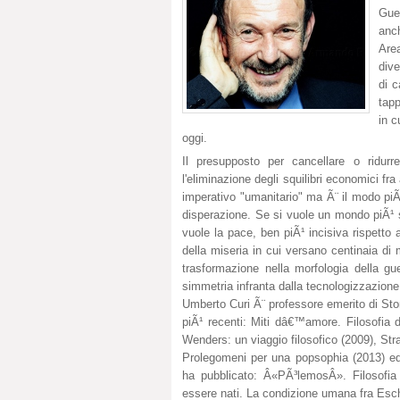
Guer
anch
Are
dive
di c
tapp
in c
oggi.
Il presupposto per cancellare o ridurre
l'eliminazione degli squilibri economici fr
imperativo "umanitario" ma Ã¨ il modo piÃ¹
disperazione. Se si vuole un mondo piÃ¹ s
vuole la pace, ben piÃ¹ incisiva rispetto 
della miseria in cui versano centinaia di m
trasformazione nella morfologia della gue
simmetria infranta dalla tecnologizzazione 
Umberto Curi Ã¨ professore emerito di Stor
piÃ¹ recenti: Miti dâ€™amore. Filosofia 
Wenders: un viaggio filosofico (2009), Stra
Prolegomeni per una popsophia (2013) ed 
ha pubblicato: Â«PÃ³lemosÂ». Filosofia
essere nati. La condizione umana fra Eschi