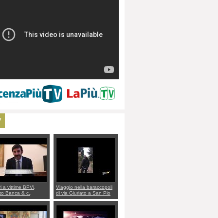
V
ri a vittime BPVi,
Viaggio nella baraccopoli
o Banca & c.,
di via Giuriato a San Pio
lo al sottosegretario
X. Vicenza ai Vicentini:
io Villarosa: per
“faremo un regalo di
re ordine convochi
Natale ai residenti”
Di Maio CNCU a