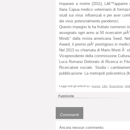
Imparare a morire (2011), Lâ€™apparire d
Ilaria Capua medico veterinario di formazi
studi sui virus influenzali e per aver com
dei virus potenzialmente pandemici.
Questo impegno le ha fruttato numerosi ric
assegnato ogni anno ai 50 ricercatori piÃ¹
Minds" dalla rivista americana Seed. Ne
Award, il premio piÃ¹ prestigioso in medicin
Nel 2013 su chiamata di Mario Monti Ã¨ stat
Vicepresidente della commissione Cultura,
Luca Romano Dottorato di Ricerca in Fil
Ricercatore sociale. Studia i cambiament
pubblicazione: La metropoli policentrica (M
Leggi tutti gli articoli su:
guerra
,
Libri
,
Guanxinet
,
Umb
Commenti
Ancora nessun commento.