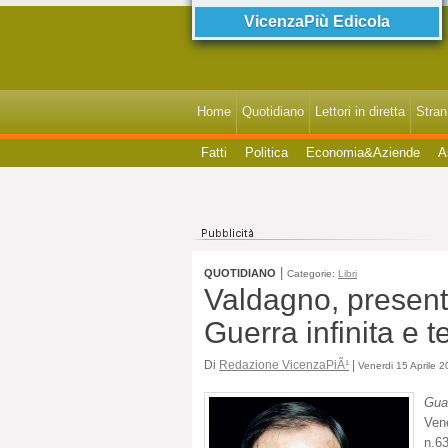
VicenzaPiù Edicola
Home
Quotidiano
Lettori in diretta
StranI
Fatti
Politica
Economia&Aziende
A
|
QUOTIDIANO
Categorie:
Libri
Valdagno, presenta
Guerra infinita e 
Di
Redazione VicenzaPiÃ¹
|
Venerdi 15 Aprile 2
Gua
Ven
n.63