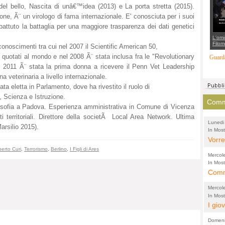
suppo
el bello, Nascita di unâ€™idea (2013) e La porta stretta (2015).
regia
one, Ã¨ un virologo di fama internazionale. E' conosciuta per i suoi
battuto la battaglia per una maggiore trasparenza dei dati genetici
L'omi
Filom
onoscimenti tra cui nel 2007 il Scientific American 50,
Maran
 quotati al mondo e nel 2008 Ã¨ stata inclusa fra le "Revolutionary
carab
Guarda
marit
l 2011 Ã¨ stata la prima donna a ricevere il Penn Vet Leadership
più a
di...
a veterinaria a livello internazionale.
a eletta in Parlamento, dove ha rivestito il ruolo di
 Scienza e Istruzione.
Comme
osofia a Padova. Esperienza amministrativa in Comune di Vicenza
i territoriali. Direttore della societÃ Local Area Network. Ultima
Lunedi
arsilio 2015).
In Most
(Lucian
di vola
Vorre
erto Curi
,
Terrorismo
,
Berlino
,
I Figli di Ares
inten
Mercol
e sag
In Most
Cultura
Comme
conti
per il 
anche
Chier
Mercol
comp
FORT
In Most
Cultura
I gio
promo
TUTTA
per il 
mostr
effet
RUSS
Domeni