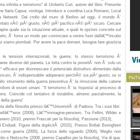
ra infinita e terrorismo" di Umberto Curi, autore del libro. Presente
e Ilaria Capua, virologa. Introduce e coordina Luca Romano, Local
a Network. Dal crollo del muro di Berlino ad oggi, il mondo Ã¨
ntato nÃ© piÃ¹ giusto, nÃ© piÃ¹ pacifico nÃ© piÃ¹ sicuro. Cercare
apire quale sia la situazione attuale, e quali le opzioni concrete sul
eto, Ã¨ forse un modo per cominciare a venire fuori dallâ€™incubo
ui siamo piombati. Per avere la pace domani, bisogna fare giustizia
 le tensioni internazionali, le guerre, lo stesso terrorismo Ã¨
a aree diverse del pianeta. La lotta contro la povertÃ non Ã¨ solo un
 efficace per disinnescare il potenziale distruttivo alimentato dalla
icuro, Ã¨ indispensabile adoperarsi perchÃ© sia piÃ¹ giusto; se si
PiùT
allo strumento della guerra preventiva Ã¨ la rimozione delle catene
ilioni di esseri umani. "Il terrorismo Ã¨ la 'risposta' al processo di
rra. Coincide col tentativo di ristabilire, almeno parzialmente, la
della guerra".
ia della filosofia presso lâ€™UniversitÃ di Padova. Tra i suoi libri
dellâ€™eros (2009), Lâ€™immagine-pensiero. Tra Fellini, Wilder e
niero (2010, premio Frascati per la filosofia), Passione (2013),
Risto
Venet
Endiadi. Figure della duplicitÃ (2015). Presso Bollati Boringhieri
appel
 come guerra (2000), La forza dello sguardo (2004), Meglio non
Aless
mette
lo e Nietzsche (2008, premio Capalbio per la filosofia), Via di qua.
con 