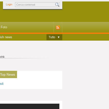
Login
Foto
ish news
Tutto
▼
 Top News
ndi