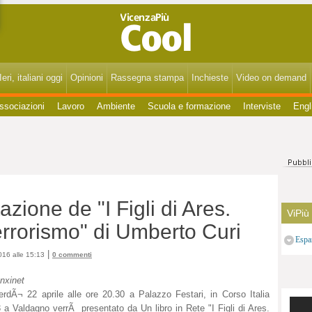
VicenzaPiùCool - Spettacoli, cultura, eventi, gossip di Vicenza, Bassano, Thiene, Schio, Montecchio, Arzignano e del Vicentino.
eri, italiani oggi
Opinioni
Rassegna stampa
Inchieste
Video on demand
ssociazioni
Lavoro
Ambiente
Scuola e formazione
Interviste
Engl
zione de "I Figli di Ares.
ViPiù
terrorismo" di Umberto Curi
Espa
|
016 alle 15:13
0 commenti
nxinet
erdÃ¬ 22 aprile alle ore 20.30 a Palazzo Festari, in Corso Italia
 a Valdagno verrÃ presentato da Un libro in Rete "I Figli di Ares.