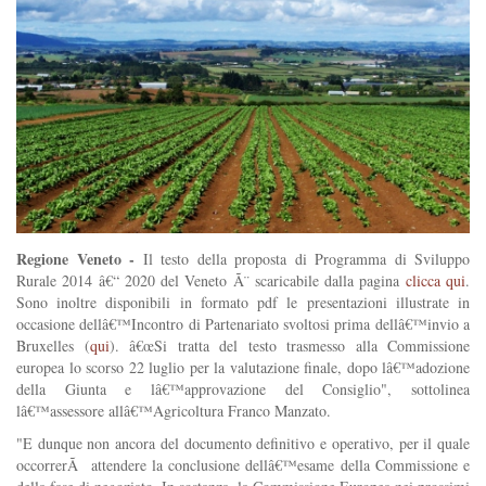
Regione Veneto -
Il testo della proposta di Programma di Sviluppo
Rurale 2014 â€“ 2020 del Veneto Ã¨ scaricabile dalla pagina
clicca qui
.
Sono inoltre disponibili in formato pdf le presentazioni illustrate in
occasione dellâ€™Incontro di Partenariato svoltosi prima dellâ€™invio a
Bruxelles (
qui
). â€œSi tratta del testo trasmesso alla Commissione
europea lo scorso 22 luglio per la valutazione finale, dopo lâ€™adozione
della Giunta e lâ€™approvazione del Consiglio", sottolinea
lâ€™assessore allâ€™Agricoltura Franco Manzato.
"E dunque non ancora del documento definitivo e operativo, per il quale
occorrerÃ attendere la conclusione dellâ€™esame della Commissione e