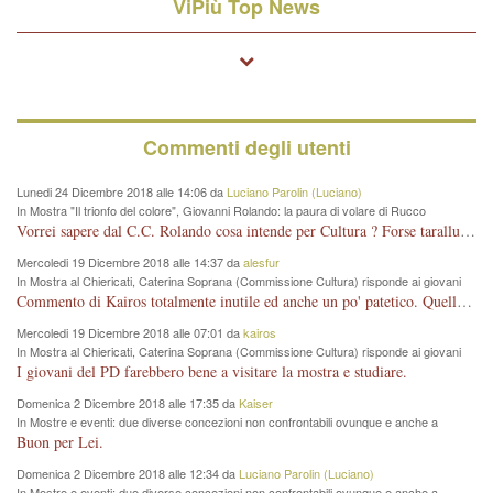
ViPiù Top News
Commenti degli utenti
Lunedi 24 Dicembre 2018 alle 14:06 da
Luciano Parolin (Luciano)
In Mostra "Il trionfo del colore", Giovanni Rolando: la paura di volare di Rucco
Vorrei sapere dal C.C. Rolando cosa intende per Cultura ? Forse tarallucci, vino e sagre, o spaghetti tricolori del PD ? Il continuo (s)parlare della mostra a Palazzo Chiericati caro consigliere DANNEGGIA FORTEMENTE l'immagine della città TUTTA e fa deviare i consensi che in RUSSIA (badi bene ex U.R.S.S.) sono ECCELLENTI. A livello artistico l'evento è di alta Valenza culturale, COMPITO di Tutta la Cittadinanza fare il possibile per propagandare l'iniziativa senza farne UN CASO PARTITICO come fa Lei da sempre. Meno Gazebo + Partecipazione! E così sia. Amen.
Mercoledi 19 Dicembre 2018 alle 14:37 da
alesfur
In Mostra al Chiericati, Caterina Soprana (Commissione Cultura) risponde ai giovani
del Pd: "realizzata a costo zero per il Comune"
Commento di Kairos totalmente inutile ed anche un po' patetico. Quella che è completamente mancata è stata la promozione internazionale dell'evento effettuata da chi lo sa fare, l'amministrazione in questo è stata totalmente assente relegando al provincialismo una mostra che meritava ben altre platee ed i risultati sono sotto gli occhi di tutti. Su questo bisogna parlare, il fatto di averla organizzata al Chiericati certo non ha aiutato ma è un aspetto secondario rispetto a quello della promozione. In città con le mostre organizzate da Goldin - che certo ha fatto principalmente i suoi interessi, ma ne ha comunque beneficiato la città in immagine e commercio per il centro - arrivavano giornalmente pullman carichi di turisti. Dove sono i turisti ora?
Mercoledi 19 Dicembre 2018 alle 07:01 da
kairos
In Mostra al Chiericati, Caterina Soprana (Commissione Cultura) risponde ai giovani
del Pd: "realizzata a costo zero per il Comune"
I giovani del PD farebbero bene a visitare la mostra e studiare.
Domenica 2 Dicembre 2018 alle 17:35 da
Kaiser
In Mostre e eventi: due diverse concezioni non confrontabili ovunque e anche a
Vicenza
Buon per Lei.
Domenica 2 Dicembre 2018 alle 12:34 da
Luciano Parolin (Luciano)
In Mostre e eventi: due diverse concezioni non confrontabili ovunque e anche a