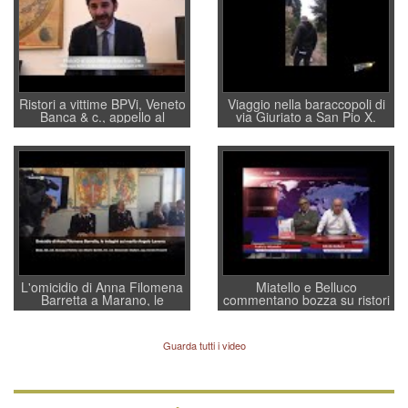
Ristori a vittime BPVi, Veneto
Viaggio nella baraccopoli di
Banca & c., appello al
via Giuriato a San Pio X.
sottosegretario Alessio
Vicenza ai Vicentini: “faremo
Villarosa: per mettere ordine
un regalo di Natale ai
convochi con Di Maio CNCU
residenti”
a supporto della cabina di
regia al Mef
L'omicidio di Anna Filomena
Miatello e Belluco
Barretta a Marano, le
commentano bozza su ristori
indagini dei carabinieri di
BPVi e Veneto Banca
Vicenza sul marito Angelo
Lavarra: più avvincenti di
Guarda tutti i video
quelle di... Barbara D'Urso