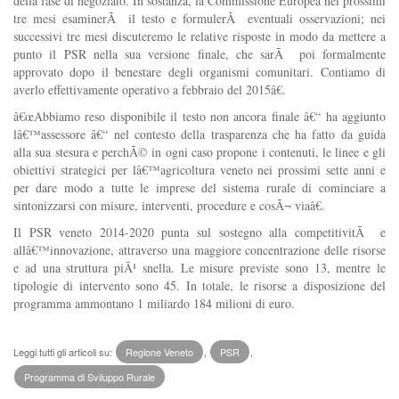
della fase di negoziato. In sostanza, la Commissione Europea nei prossimi
tre mesi esaminerÃ il testo e formulerÃ eventuali osservazioni; nei
successivi tre mesi discuteremo le relative risposte in modo da mettere a
punto il PSR nella sua versione finale, che sarÃ poi formalmente
approvato dopo il benestare degli organismi comunitari. Contiamo di
averlo effettivamente operativo a febbraio del 2015â€.
â€œAbbiamo reso disponibile il testo non ancora finale â€“ ha aggiunto
lâ€™assessore â€“ nel contesto della trasparenza che ha fatto da guida
alla sua stesura e perchÃ© in ogni caso propone i contenuti, le linee e gli
obiettivi strategici per lâ€™agricoltura veneto nei prossimi sette anni e
per dare modo a tutte le imprese del sistema rurale di cominciare a
sintonizzarsi con misure, interventi, procedure e cosÃ¬ viaâ€.
Il PSR veneto 2014-2020 punta sul sostegno alla competitivitÃ e
allâ€™innovazione, attraverso una maggiore concentrazione delle risorse
e ad una struttura piÃ¹ snella. Le misure previste sono 13, mentre le
tipologie di intervento sono 45. In totale, le risorse a disposizione del
programma ammontano 1 miliardo 184 milioni di euro.
Leggi tutti gli articoli su:
Regione Veneto
,
PSR
,
Programma di Sviluppo Rurale