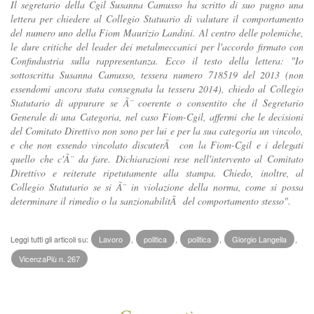
Il segretario della Cgil Susanna Camusso ha scritto di suo pugno una
lettera per chiedere al Collegio Statuario di valutare il comportamento
del numero uno della Fiom Maurizio Landini. Al centro delle polemiche,
le dure critiche del leader dei metalmeccanici per l'accordo firmato con
Confindustria sulla rappresentanza. Ecco il testo della lettera: "Io
sottoscritta Susanna Camusso, tessera numero 718519 del 2013 (non
essendomi ancora stata consegnata la tessera 2014), chiedo al Collegio
Statutario di appurare se Ã¨ coerente o consentito che il Segretario
Generale di una Categoria, nel caso Fiom-Cgil, affermi che le decisioni
del Comitato Direttivo non sono per lui e per la sua categoria un vincolo,
e che non essendo vincolato discuterÃ con la Fiom-Cgil e i delegati
quello che c'Ã¨ da fare. Dichiarazioni rese nell'intervento al Comitato
Direttivo e reiterate ripetutamente alla stampa. Chiedo, inoltre, al
Collegio Statutario se si Ã¨ in violazione della norma, come si possa
determinare il rimedio o la sanzionabilitÃ del comportamento stesso".
Leggi tutti gli articoli su:
Lavoro
,
politica
,
politica
,
Giorgio Langella
,
VicenzaPiù n. 267