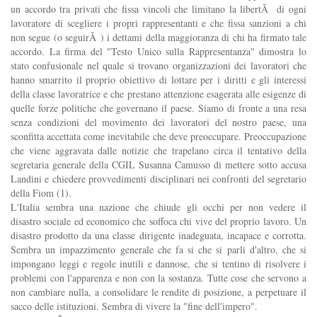
un accordo tra privati che fissa vincoli che limitano la libertÃ di ogni
lavoratore di scegliere i propri rappresentanti e che fissa sanzioni a chi
non segue (o seguirÃ ) i dettami della maggioranza di chi ha firmato tale
accordo. La firma del "Testo Unico sulla Rappresentanza" dimostra lo
stato confusionale nel quale si trovano organizzazioni dei lavoratori che
hanno smarrito il proprio obiettivo di lottare per i diritti e gli interessi
della classe lavoratrice e che prestano attenzione esagerata alle esigenze di
quelle forze politiche che governano il paese. Siamo di fronte a una resa
senza condizioni del movimento dei lavoratori del nostro paese, una
sconfitta accettata come inevitabile che deve preoccupare. Preoccupazione
che viene aggravata dalle notizie che trapelano circa il tentativo della
segretaria generale della CGIL Susanna Camusso di mettere sotto accusa
Landini e chiedere provvedimenti disciplinari nei confronti del segretario
della Fiom (1).
L'Italia sembra una nazione che chiude gli occhi per non vedere il
disastro sociale ed economico che soffoca chi vive del proprio lavoro. Un
disastro prodotto da una classe dirigente inadeguata, incapace e corrotta.
Sembra un impazzimento generale che fa si che si parli d'altro, che si
impongano leggi e regole inutili e dannose, che si tentino di risolvere i
problemi con l'apparenza e non con la sostanza. Tutte cose che servono a
non cambiare nulla, a consolidare le rendite di posizione, a perpetuare il
sacco delle istituzioni. Sembra di vivere la "fine dell'impero".