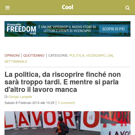
|
|
OPINIONI
QUOTIDIANO
CATEGORIE:
POLITICA
,
VICENZAPIÙ
,
DAL
SETTIMANALE
La politica, da riscoprire finché non
sarà troppo tardi. E mentre si parla
d'altro il lavoro manca
Di
Giorgio Langella
|
Sabato 8 Febbraio 2014 alle 10:29
0 commenti