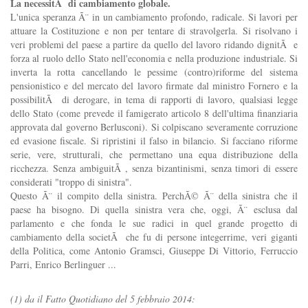
La necessitÃ di cambiamento globale.
L'unica speranza Ã¨ in un cambiamento profondo, radicale. Si lavori per
attuare la Costituzione e non per tentare di stravolgerla. Si risolvano i
veri problemi del paese a partire da quello del lavoro ridando dignitÃ e
forza al ruolo dello Stato nell'economia e nella produzione industriale. Si
inverta la rotta cancellando le pessime (contro)riforme del sistema
pensionistico e del mercato del lavoro firmate dal ministro Fornero e la
possibilitÃ di derogare, in tema di rapporti di lavoro, qualsiasi legge
dello Stato (come prevede il famigerato articolo 8 dell'ultima finanziaria
approvata dal governo Berlusconi). Si colpiscano severamente corruzione
ed evasione fiscale. Si ripristini il falso in bilancio. Si facciano riforme
serie, vere, strutturali, che permettano una equa distribuzione della
ricchezza. Senza ambiguitÃ , senza bizantinismi, senza timori di essere
considerati "troppo di sinistra".
Questo Ã¨ il compito della sinistra. PerchÃ© Ã¨ della sinistra che il
paese ha bisogno. Di quella sinistra vera che, oggi, Ã¨ esclusa dal
parlamento e che fonda le sue radici in quel grande progetto di
cambiamento della societÃ che fu di persone integerrime, veri giganti
della Politica, come Antonio Gramsci, Giuseppe Di Vittorio, Ferruccio
Parri, Enrico Berlinguer ...
(1) da il Fatto Quotidiano del 5 febbraio 2014: