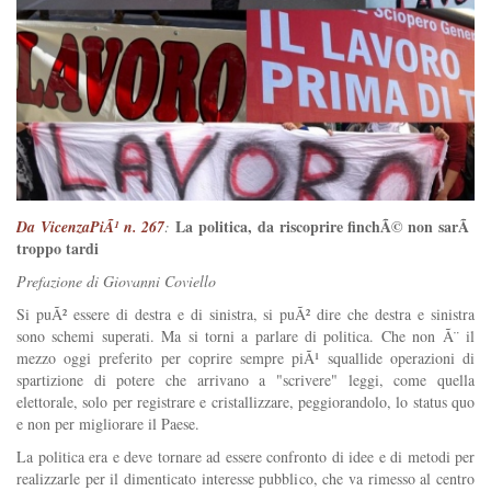
La politica, da riscoprire finchÃ© non sarÃ
Da VicenzaPiÃ¹ n. 267
:
troppo tardi
Prefazione di Giovanni Coviello
Si puÃ² essere di destra e di sinistra, si puÃ² dire che destra e sinistra
sono schemi superati. Ma si torni a parlare di politica. Che non Ã¨ il
mezzo oggi preferito per coprire sempre piÃ¹ squallide operazioni di
spartizione di potere che arrivano a "scrivere" leggi, come quella
elettorale, solo per registrare e cristallizzare, peggiorandolo, lo status quo
e non per migliorare il Paese.
La politica era e deve tornare ad essere confronto di idee e di metodi per
realizzarle per il dimenticato interesse pubblico, che va rimesso al centro