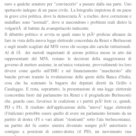
euro a qualche senatore per "convincerlo" a passare dalla sua parte. Uno
spettacolo indegno di un paese civile. La fotografia impietosa di un paese
in grave crisi politica, dove la democrazia Ã¨ a rischio, dove corruzione e
malaffare sono "normali", dove si nascondono i problemi reali dietro la
volgaritÃ di battute da avanspettacolo indecente.
Il dibattito politico si avvita su quali siano le piÃ¹ proficue alleanze da
fare in vista della nuova legge elettorale concordata da Renzi e Berlusconi
e sugli insulti scagliati dal M5S verso chi occupa alte cariche istituzionali.
Al di lÃ dei metodi inquietanti di azione politica messe in atto dai
rappresentanti del M5S, restano le decisioni della maggioranza di
governo di mettere assieme, in un'unica votazione, provvedimenti tra loro
diversi come quello sull'IMU e sul finanziamento "mascherato" alle
banche private tramite la rivalutazione delle quote della Banca d'Italia,
cosa che ha scatenato la bagarre dei deputati diretti da Grillo e
Casaleggio. E resta, soprattutto, la presentazione di una legge elettorale
(concordata fuori dal parlamento tra Renzi e il pregiudicato Berlusconi)
che, guarda caso, favorisce le coalizioni e i partiti piÃ¹ forti (e, quindi,
PD e FI). Il risultato dell'applicazione della "nuova" legge elettorale
(l'italicum) potrebbe essere quello di avere un parlamento formato da un
partito di destra (FI e vari alleati "rientranti" sotto l'ala berlusconiana),
un partito del fu centro sinistra diventato sempre piÃ¹ autoritario e
contiguo a posizioni di centro-destra (il PD), un movimento (ma