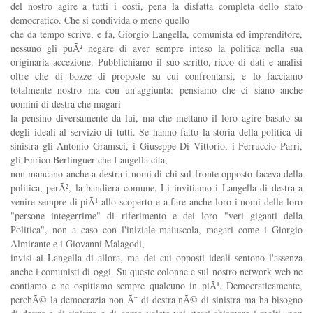
del nostro agire a tutti i costi, pena la disfatta completa dello stato
democratico. Che si condivida o meno quello
che da tempo scrive, e fa, Giorgio Langella, comunista ed imprenditore,
nessuno gli puÃ² negare di aver sempre inteso la politica nella sua
originaria accezione. Pubblichiamo il suo scritto, ricco di dati e analisi
oltre che di bozze di proposte su cui confrontarsi, e lo facciamo
totalmente nostro ma con un'aggiunta: pensiamo che ci siano anche
uomini di destra che magari
la pensino diversamente da lui, ma che mettano il loro agire basato su
degli ideali al servizio di tutti. Se hanno fatto la storia della politica di
sinistra gli Antonio Gramsci, i Giuseppe Di Vittorio, i Ferruccio Parri,
gli Enrico Berlinguer che Langella cita,
non mancano anche a destra i nomi di chi sul fronte opposto faceva della
politica, perÃ², la bandiera comune. Li invitiamo i Langella di destra a
venire sempre di piÃ¹ allo scoperto e a fare anche loro i nomi delle loro
"persone integerrime" di riferimento e dei loro "veri giganti della
Politica", non a caso con l'iniziale maiuscola, magari come i Giorgio
Almirante e i Giovanni Malagodi,
invisi ai Langella di allora, ma dei cui opposti ideali sentono l'assenza
anche i comunisti di oggi. Su queste colonne e sul nostro network web ne
contiamo e ne ospitiamo sempre qualcuno in piÃ¹. Democraticamente,
perchÃ© la democrazia non Ã¨ di destra nÃ© di sinistra ma ha bisogno