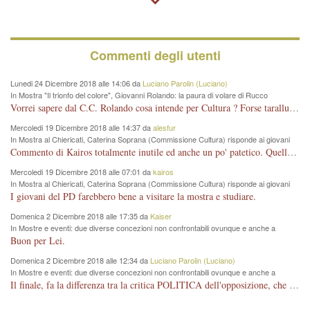
Commenti degli utenti
Lunedi 24 Dicembre 2018 alle 14:06 da
Luciano Parolin (Luciano)
In Mostra "Il trionfo del colore", Giovanni Rolando: la paura di volare di Rucco
Vorrei sapere dal C.C. Rolando cosa intende per Cultura ? Forse tarallucci, vino e sagre, o spaghetti tricolori del PD ? Il continuo (s)parlare della mostra a Palazzo Chiericati caro consigliere DANNEGGIA FORTEMENTE l'immagine della città TUTTA e fa deviare i consensi che in RUSSIA (badi bene ex U.R.S.S.) sono ECCELLENTI. A livello artistico l'evento è di alta Valenza culturale, COMPITO di Tutta la Cittadinanza fare il possibile per propagandare l'iniziativa senza farne UN CASO PARTITICO come fa Lei da sempre. Meno Gazebo + Partecipazione! E così sia. Amen.
Mercoledi 19 Dicembre 2018 alle 14:37 da
alesfur
In Mostra al Chiericati, Caterina Soprana (Commissione Cultura) risponde ai giovani
del Pd: "realizzata a costo zero per il Comune"
Commento di Kairos totalmente inutile ed anche un po' patetico. Quella che è completamente mancata è stata la promozione internazionale dell'evento effettuata da chi lo sa fare, l'amministrazione in questo è stata totalmente assente relegando al provincialismo una mostra che meritava ben altre platee ed i risultati sono sotto gli occhi di tutti. Su questo bisogna parlare, il fatto di averla organizzata al Chiericati certo non ha aiutato ma è un aspetto secondario rispetto a quello della promozione. In città con le mostre organizzate da Goldin - che certo ha fatto principalmente i suoi interessi, ma ne ha comunque beneficiato la città in immagine e commercio per il centro - arrivavano giornalmente pullman carichi di turisti. Dove sono i turisti ora?
Mercoledi 19 Dicembre 2018 alle 07:01 da
kairos
In Mostra al Chiericati, Caterina Soprana (Commissione Cultura) risponde ai giovani
del Pd: "realizzata a costo zero per il Comune"
I giovani del PD farebbero bene a visitare la mostra e studiare.
Domenica 2 Dicembre 2018 alle 17:35 da
Kaiser
In Mostre e eventi: due diverse concezioni non confrontabili ovunque e anche a
Vicenza
Buon per Lei.
Domenica 2 Dicembre 2018 alle 12:34 da
Luciano Parolin (Luciano)
In Mostre e eventi: due diverse concezioni non confrontabili ovunque e anche a
Vicenza
Il finale, fa la differenza tra la critica POLITICA dell'opposizione, che ha perso le elezioni ed è minoranza e non trova altri argomenti per politicizzare sul sito qua o là ? La critica d'arte invece è un'altra cosa che lascio agli altri. Per ora mi basta la lezione magistrale del prof. Giulianati.