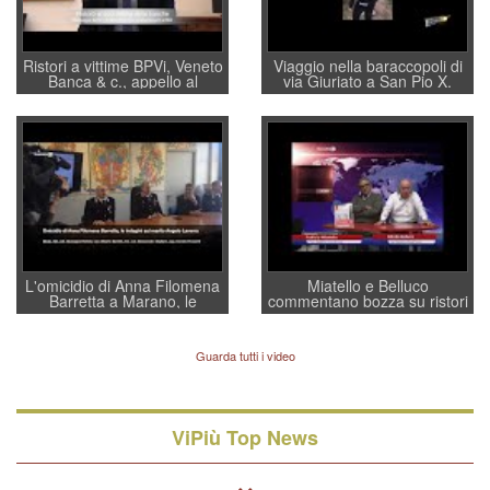
Ristori a vittime BPVi, Veneto
Viaggio nella baraccopoli di
Banca & c., appello al
via Giuriato a San Pio X.
sottosegretario Alessio
Vicenza ai Vicentini: “faremo
Villarosa: per mettere ordine
un regalo di Natale ai
convochi con Di Maio CNCU
residenti”
a supporto della cabina di
regia al Mef
L'omicidio di Anna Filomena
Miatello e Belluco
Barretta a Marano, le
commentano bozza su ristori
indagini dei carabinieri di
BPVi e Veneto Banca
Vicenza sul marito Angelo
Lavarra: più avvincenti di
Guarda tutti i video
quelle di... Barbara D'Urso
ViPiù Top News