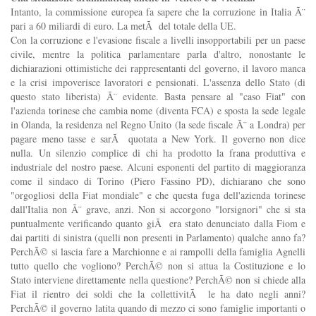
Intanto, la commissione europea fa sapere che la corruzione in Italia Ã¨
pari a 60 miliardi di euro. La metÃ del totale della UE.
Con la corruzione e l'evasione fiscale a livelli insopportabili per un paese
civile, mentre la politica parlamentare parla d'altro, nonostante le
dichiarazioni ottimistiche dei rappresentanti del governo, il lavoro manca
e la crisi impoverisce lavoratori e pensionati. L'assenza dello Stato (di
questo stato liberista) Ã¨ evidente. Basta pensare al "caso Fiat" con
l'azienda torinese che cambia nome (diventa FCA) e sposta la sede legale
in Olanda, la residenza nel Regno Unito (la sede fiscale Ã¨ a Londra) per
pagare meno tasse e sarÃ quotata a New York. Il governo non dice
nulla. Un silenzio complice di chi ha prodotto la frana produttiva e
industriale del nostro paese. Alcuni esponenti del partito di maggioranza
come il sindaco di Torino (Piero Fassino PD), dichiarano che sono
"orgogliosi della Fiat mondiale" e che questa fuga dell'azienda torinese
dall'Italia non Ã¨ grave, anzi. Non si accorgono "lorsignori" che si sta
puntualmente verificando quanto giÃ era stato denunciato dalla Fiom e
dai partiti di sinistra (quelli non presenti in Parlamento) qualche anno fa?
PerchÃ© si lascia fare a Marchionne e ai rampolli della famiglia Agnelli
tutto quello che vogliono? PerchÃ© non si attua la Costituzione e lo
Stato interviene direttamente nella questione? PerchÃ© non si chiede alla
Fiat il rientro dei soldi che la collettivitÃ le ha dato negli anni?
PerchÃ© il governo latita quando di mezzo ci sono famiglie importanti o