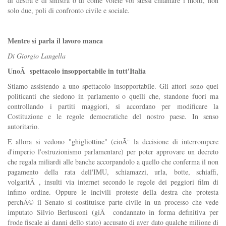
di destra e di sinistra o di come volete voi stessi chiamare i molti, non
solo due, poli di confronto civile e sociale.
Mentre si parla il lavoro manca
Di Giorgio Langella
UnoÂ spettacolo insopportabile in tutt'Italia
Stiamo assistendo a uno spettacolo insopportabile. Gli attori sono quei
politicanti che siedono in parlamento o quelli che, standone fuori ma
controllando i partiti maggiori, si accordano per modificare la
Costituzione e le regole democratiche del nostro paese. In senso
autoritario.
E allora si vedono "ghigliottine" (cioÃ¨ la decisione di interrompere
d'imperio l'ostruzionismo parlamentare) per poter approvare un decreto
che regala miliardi alle banche accorpandolo a quello che conferma il non
pagamento della rata dell'IMU, schiamazzi, urla, botte, schiaffi,
volgaritÃ , insulti via internet secondo le regole dei peggiori film di
infimo ordine. Oppure le incivili proteste della destra che protesta
perchÃ© il Senato si costituisce parte civile in un processo che vede
imputato Silvio Berlusconi (giÃ condannato in forma definitiva per
frode fiscale ai danni dello stato) accusato di aver dato qualche milione di