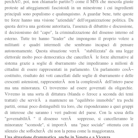
perchÃ©, poi, non chiamarlo partito?) come il M5S che mescola giuste
proteste ad atteggiamenti fascistoidi in un minestrone i cui ingredienti
principali sono populismo e qualunquismo. A guardar bene, tutte queste
tre forze hanno una visione "aziendale" dell'organizzazione politica. Da
questa deriva una gestione autoritaria, l'assenza di dibattito e discussione,
il decisionismo del "capo", la criminalizzazione del dissenso interno ed
esterno. Tutte tre hanno "leader" che impongono il proprio volere a
militanti e quadri intermedi che sembrano incapaci di pensare
autonomamente. Questa situazione verrÃ "stabilizzata" da una legge
elettorale molto poco democratica che cancellerÃ le forze alternative al
sistema grazie a soglie di sbarramento che impediranno a milioni di
cittadini di essere rappresentati in parlamento. Un parlamento cosÃ¬
costituito, risultato dei voti cancellati dalle soglie di sbarramento e delle
crescenti astensioni, rappresenterÃ non la complessitÃ dell'intero paese
ma una minoranza. Ci troveremo ad essere governati da oligarchie.
Vivremo in una sorta di dittatura (blanda o feroce a seconda dei temi
trattati) che servirÃ a mantenere un "equilibrio immobile" tra pochi
partiti, ormai poco distinguibili tra loro, che risponderanno a quei gruppi
di interesse che saranno i veri padroni del paese. Con la scusa della
"governabilitÃ " il dissenso verrÃ soppresso, si cancelleranno le
minoranze "scomode", si imporrÃ una "pace sociale" ottenuta con il
silenzio che soffocherÃ chi non la pensa come la maggioranza.
Una situazione drammatica, anche in Veneto e a Vicenza.