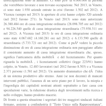
disoccupazione sono in aumento. Ci sono piÃ¹ di 6.000.000 di persone
che vorrebbero lavorare e non trovano occupazione. Nel 2013, in Veneto,
ci sono state 1.930 aziende entrate in crisi (furono 1.502 nel 2012). A
Vicenza (sempre nel 2013) le aperture di crisi hanno colpito 320 aziende
(nel 2012 furono 271). In Veneto (nel 2013) sono state autorizzate
26.380.484 ore di cassa integrazione ordinaria (28.098.705 ore nel 2012)
e 94.226.540 quelle di cassa integrazione straordinaria (75.938.311 ore
nel 2012). A Vicenza (nel 2013) le ore di cassa integrazione ordinaria
sono state 4.067.682 (4.160.281 ore nel 2012) e 6.133.590 quelle di
straordinaria (5.733.721 ore nel 2012). Come si puÃ² vedere la piccola
diminuzione di ore di cassa integrazione ordinaria non pareggiano affatto
il consistente aumento di cassa integrazione straordinaria che, spesso,
significa l'anticamera della mobilitÃ e del licenziamento. Per quanto
riguarda la mobilitÃ , i licenziamenti collettivi (legge 223/91) hanno
colpito, in Veneto, 12.483 lavoratori (nel 2012 furono 8.503) e a Vicenza
2.371 persone (1.581 nel 2012). Un aumento drammatico che dÃ l'idea
di un sistema produttivo allo stremo. Anni (se non decenni) di mancati
interventi pubblici, l'assenza di un serio piano per il lavoro, la miopia e
l'ingordigia dei capitalisti nostrani attenti soprattutto a fare cassa con
speculazioni varie, la riduzione drastica degli investimenti nella ricerca e
nello sviluppo, hanno prodotto macerie.
Di fronte a questa situazione i segretari dei tre maggiori sindacati italiani
firmano, assieme a confindustria il "Testo Unico sulla Rappresentanza",