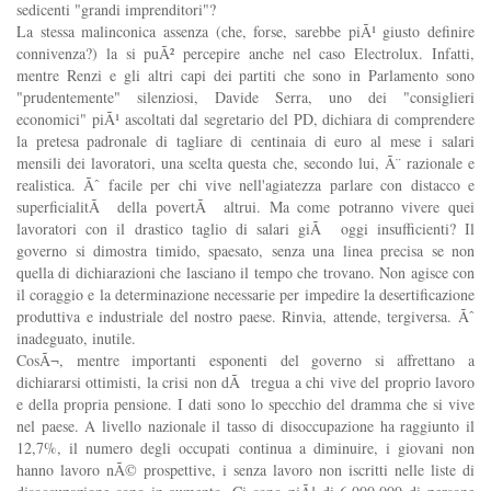
sedicenti "grandi imprenditori"?
La stessa malinconica assenza (che, forse, sarebbe piÃ¹ giusto definire
connivenza?) la si puÃ² percepire anche nel caso Electrolux. Infatti,
mentre Renzi e gli altri capi dei partiti che sono in Parlamento sono
"prudentemente" silenziosi, Davide Serra, uno dei "consiglieri
economici" piÃ¹ ascoltati dal segretario del PD, dichiara di comprendere
la pretesa padronale di tagliare di centinaia di euro al mese i salari
mensili dei lavoratori, una scelta questa che, secondo lui, Ã¨ razionale e
realistica. Ãˆ facile per chi vive nell'agiatezza parlare con distacco e
superficialitÃ della povertÃ altrui. Ma come potranno vivere quei
lavoratori con il drastico taglio di salari giÃ oggi insufficienti? Il
governo si dimostra timido, spaesato, senza una linea precisa se non
quella di dichiarazioni che lasciano il tempo che trovano. Non agisce con
il coraggio e la determinazione necessarie per impedire la desertificazione
produttiva e industriale del nostro paese. Rinvia, attende, tergiversa. Ãˆ
inadeguato, inutile.
CosÃ¬, mentre importanti esponenti del governo si affrettano a
dichiararsi ottimisti, la crisi non dÃ tregua a chi vive del proprio lavoro
e della propria pensione. I dati sono lo specchio del dramma che si vive
nel paese. A livello nazionale il tasso di disoccupazione ha raggiunto il
12,7%, il numero degli occupati continua a diminuire, i giovani non
hanno lavoro nÃ© prospettive, i senza lavoro non iscritti nelle liste di