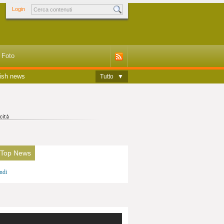
Login
Foto
ish news
Tutto
▼
 Top News
ndi