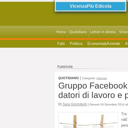
VicenzaPiù Edicola
Home
Quotidiano
Lettori in diretta
StranI
Fatti
Politica
Economia&Aziende
A
|
QUOTIDIANO
Categorie:
Internet
Gruppo Facebook d
datori di lavoro e 
Di
Sara Girombelli
|
Giovedi 18 Dicembre 2014 al
Tra
nâ€
per