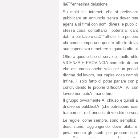
lâ€™ennesima delusione.
Su molti siti internet, che si prefissa
pubblicare un annuncio senza dover rende
agenzia si firmi con nomi diversi e pubbli
stessa cosa: contattano i potenziali can
dati, o per lavoro dâ€™ufficio, ma poi per
chi perde tempo con queste offerte di lav
sua esperienza e mettere in guarda altri ut
Oltre a questo tipo di servizio, molto 
VICENZA E PROVINCIA permette di condivid
che assumono anche solo per un periodo
riforma del lavoro, per capire cosa cambia
Infine, il solo fatto di poter parlare c
condividendo le proprie difficoltÃ Ã¨ c
lavoro non potrÃ mai offrire.
Il gruppo ovviamente Ã¨ chiuso e quindi a
di diverse pubblicitÃ (che potrebbero nasc
trasparenti, o di annunci di vendite person
Le regole, come sempre, sono semplici: c
descrizione, aggiungendo dove abita e
privatamente gli iscritti per proporre qu