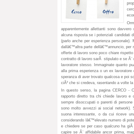
prop
cer
econ
Orma
apparentemente allettanti sono davvero
alcuna risposta se i potenziali candidati 
(parlo anche per esperienza personale). 
dallâ€™altra parte dellâ€™annuncio, per 
offerte di lavoro sono poco chiare rispetto
contratto di lavoro sarÃ stipulato e se Ã¨ 
lavoratore stesso. Immaginate quanto pu
alla prima esperienza o un ex lavoratore
speranza di aver trovato qualcosa e poi sco
ciÃ² che si credeva, rasentando a volte la 
In questo senso, la pagina CERCO -
rapporto diretto tra chi chiede lavoro e 
sempre disoccupati o parenti di persone
sono molto avvezzi ai social network)
suona interessante, o da cui riceve un
considerando lâ€™elevato numero di potenz
e chiedere se per caso qualcuno ha giÃ
capire se Ã¨ affidabile ancor prima, mag