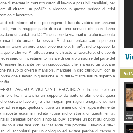
one di mettere in contatto datori di lavoro e possibili candidati, per
care di aiutarsi un poâ€™ a vicenda in questo periodo di crisi
omica e lavorativa.
i di siti internet che si propongono di fare da vetrina per annunci
 molti, ma la maggior parte di essi sono annunci che non danno
decidono di contattare lâ€™inserzionista via mail o telefonicamente
Manca il lato umano, la possibilitÃ di confrontarsi con la persona
non rimanere un puro e semplice numero. In piÃ¹, molto spesso, le
 a quello che verrÃ effettivamente chiesto al lavoratore, che tipo di
necessario un investimento iniziale di denaro o risorse dal parte del
Ã² essere frustrante per un disoccupato, che sia esso un giovane
 che ha svolto diverse mansioni, mandare in giro curriculum con la
PiùT
prire che il lavoro in questione Ã¨ di tuttâ€™altra natura rispetto a
truffa.
 OFFRO LAVORO A VICENZA E PROVINCIA, offre non solo un
chi lo offre, ma anche un supporto da parte di altri utenti, quasi
 che cercano lavoro (ma che magari, per ragioni anagrafiche, non
. Se ad esempio qualcuno trova un annuncio che apparentemente
a risposta quasi immediata (cosa molto strana di questi tempi,
Risto
Venet
iali candidati per ogni singola), puÃ² scrivere un post sul gruppo
appel
 avuto a che fare con lâ€™azienda che propone il lavoro e puÃ²
Aless
mette
ari, di accordarsi per un colloquio ed evitare perdite di tempo o
con 