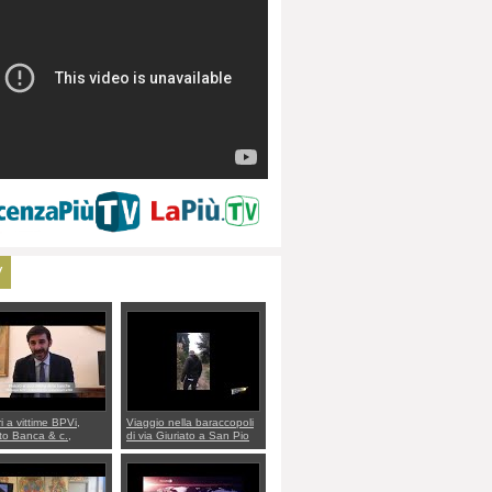
V
ri a vittime BPVi,
Viaggio nella baraccopoli
o Banca & c.,
di via Giuriato a San Pio
lo al sottosegretario
X. Vicenza ai Vicentini:
io Villarosa: per
“faremo un regalo di
re ordine convochi
Natale ai residenti”
Di Maio CNCU a