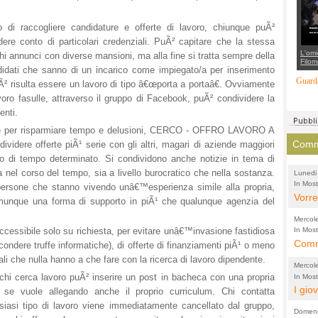
suppo
regia
no di raccogliere candidature e offerte di lavoro, chiunque puÃ²
re conto di particolari credenziali. PuÃ² capitare che la stessa
L'omi
chi annunci con diverse mansioni, ma alla fine si tratta sempre della
Filom
didati che sanno di un incarico come impiegato/a per inserimento
Maran
carab
Guarda
Ã² risulta essere un lavoro di tipo â€œporta a portaâ€. Ovviamente
marit
più a
oro fasulle, attraverso il gruppo di Facebook, puÃ² condividere la
di...
enti.
utile per risparmiare tempo e delusioni, CERCO - OFFRO LAVORO A
Comme
ere offerte piÃ¹ serie con gli altri, magari di aziende maggiori
 di tempo determinato. Si condividono anche notizie in tema di
 nel corso del tempo, sia a livello burocratico che nella sostanza.
Lunedi
In Most
(Lucian
on persone che stanno vivendo unâ€™esperienza simile alla propria,
di vola
Vorre
omunque una forma di supporto in piÃ¹ che qualunque agenzia del
inten
Mercol
e sag
ccessibile solo su richiesta, per evitare unâ€™invasione fastidiosa
In Most
Cultura
Comme
conti
ondere truffe informatiche), di offerte di finanziamenti piÃ¹ o meno
per il 
anche
ali che nulla hanno a che fare con la ricerca di lavoro dipendente.
Chier
Mercol
comp
FORT
hi cerca lavoro puÃ² inserire un post in bacheca con una propria
In Most
Cultura
I gio
promo
TUTTA
 se vuole allegando anche il proprio curriculum. Chi contatta
per il 
mostr
alsiasi tipo di lavoro viene immediatamente cancellato dal gruppo,
effet
RUSS
Domeni