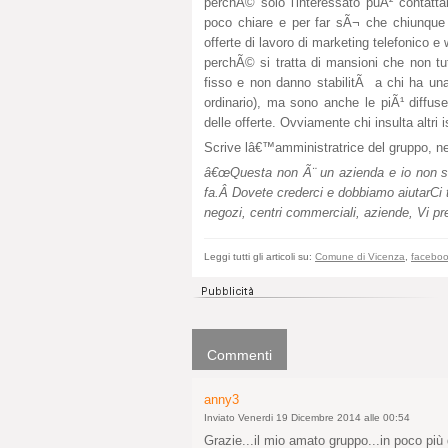
perchÃ© solo l'interessato puÃ² contattar
poco chiare e per far sÃ¬ che chiunque 
offerte di lavoro di marketing telefonico 
perchÃ© si tratta di mansioni che non tu
fisso e non danno stabilitÃ a chi ha una
ordinario), ma sono anche le piÃ¹ diffus
delle offerte. Ovviamente chi insulta altri
Scrive lâ€™amministratrice del gruppo, nel
â€œQuesta non Ã¨ un azienda e io non son
fa.Â Dovete crederci e dobbiamo aiutarCi t
negozi, centri commerciali, aziende, Vi pre
Leggi tutti gli articoli su:
Comune di Vicenza
,
facebo
Commenti
anny3
Inviato Venerdi 19 Dicembre 2014 alle 00:54
Grazie...il mio amato gruppo...in poco più 