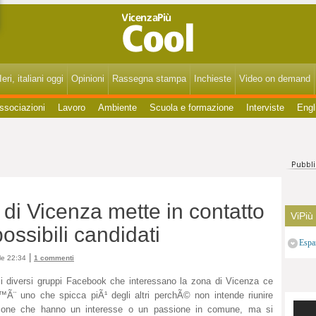
VicenzaPiùCool - Spettacoli, cultura, eventi, gossip di Vicenza, Bassano, Thiene, Schio, Montecchio, Arzignano e del Vicentino.
eri, italiani oggi
Opinioni
Rassegna stampa
Inchieste
Video on demand
ssociazioni
Lavoro
Ambiente
Scuola e formazione
Interviste
Engl
i Vicenza mette in contatto
ViPiù
possibili candidati
Espa
|
le 22:34
1 commenti
 i diversi gruppi Facebook che interessano la zona di Vicenza ce
™Ã¨ uno che spicca piÃ¹ degli altri perchÃ© non intende riunire
sone che hanno un interesse o un passione in comune, ma si