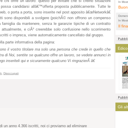
e chi offre un lavoro: questo per evitare che si creino situazioni
l'amm
ECCEL
In Most
possa candidarsi allâ€™offerta proposta pubblicamente. Tutte le
ovunqu
Buon 
total
alta 
e web, o porta a porta, sono inserite nel post apposito â€œNetworkâ€
provi
Citta
Domeni
tti sono disponibili a svolgere (poichÃ© non offrono un compenso
altre 
propa
In Most
(Lucian
 famiglia da mantenere, senza le garanzie tipiche di un contratto
ovunqu
Il fin
di tu
CASO
e attualmente, e ciÃ² creerebbe solo confusione nello scorrimento
POLIT
averl
Meno 
 iscritti o impreca, viene automaticamente cancellato dal gruppo.
elezi
aiuta
Amen
la parte informativa della pagina:
argom
a que
Edico
o il vostro titolare ma solo una persona che crede in quello che
? La 
mostr
ra di Noi, sentite se qualcuno offre un lavoro, se vedete annunci in
lasci
fatto
go inseriteli qui e sicuramente qualcuno Vi ringrazierÃ â€
magis
ha co
immag
ok
,
Disoccupati
arriv
turis
Gli al
di un anno 4.366 iscritti, noi ci proviamo ad eliminare