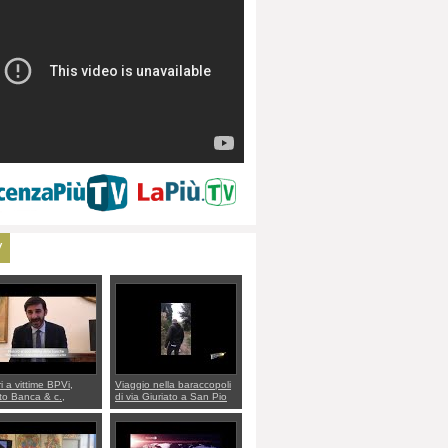
V
ri a vittime BPVi,
Viaggio nella baraccopoli
o Banca & c.,
di via Giuriato a San Pio
lo al sottosegretario
X. Vicenza ai Vicentini:
io Villarosa: per
“faremo un regalo di
re ordine convochi
Natale ai residenti”
Di Maio CNCU a