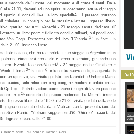
sta a seconda dell' umore, del momento e di come ti senti. Dalle
0 alle 21:00, davanti ad uno spritz, suggeriranno letture di viaggio
i spazio ai consigli live, la loro specialitÃ . I presenti potranno
di chiedere un consiglio per le prossime letture. Ingresso libero,
itivo gratuito per tutti. VenerdÃ¬ 20 maggio serata dedicata all'
ventato un libro: padre e figlio tra canali e tulipani, sui pedali con i
 come Van Gogh. Presentazione del libro "L'Olanda Ã¨ un fiore - in
dalle 21.00. Ingresso libero.
ttista italiano, che ha raccontato il suo viaggio in Argentina in un
e potranno cimentarsi con carta e penna al termine, gustando uno
so libero. Evento facebookVenerdÃ¬ 27 maggio anche Girolibero e
Week: il tema Ã¨ la felicitÃ e la nostra nuova sede, inaugurata da
PiùT
 con un aperitivo, una visita guidata con l'architetto Umberto Marin,
ione: cucina, sala relax con ping pong, air hockey e calcio balilla,
bili Op Top... Potrete vedere come anche i luoghi di lavoro possono
nessere. In piÃ¹ concerto del gruppo modenese La Metralli, inserito
erto. Ingresso libero dalle 18.30 alle 21.00, visita guidata della sede
8 giugno una serata dedicata al Vietnam con la presentazione del
centina Silvia Romio: "Vietnam suggestioni dâ€™Oriente" racconta del
Risto
5. Ingresso libero dalle 21:00.
Venet
appel
Aless
mette
,
Girolibero
,
spritz
,
Tour
,
Zeppelin
,
racconti
,
Golix
con 