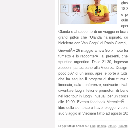
giu
18:3
e po
quin
aper
Olanda e al racconto di un viaggio in bici di
grandi pittori che l'Olanda ha ispirato,
bicicletta con Van Gogh" di Paolo Ciampi, 
GiovedÃ¬ 26 maggio arriva Golix, noto fume
fumetto e lo racconterÃ ai presenti, ch
spuntino argentino. Dalle 21.30, ingres
Zeppelin partecipano alla Vicenza Design 
poco piÃ¹ di un anno, apre le porte a tutti
che ha seguito il progetto di ristrutturaz
limonaia, sala conferenze, scrivanie elva
diventare luoghi felici e promotori di be
nel loro tour in luoghi inusuali per un conc
alle 19.00. Evento facebook MercoledÃ¬ 
libro della scrittrice e travel blogger vi
suo viaggio in Vietnam fatto ad agosto 201
Leggi tutti gli articoli su:
Libri
,
design
,
letture
,
Fumetti