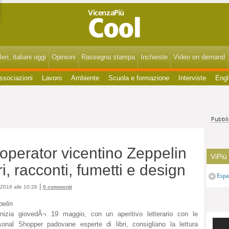
VicenzaPiùCool - Spettacoli, cultura, eventi, gossip di Vicenza, Bassano, Thiene, Schio, Montecchio, Arzignano e del Vicentino.
eri, italiani oggi
Opinioni
Rassegna stampa
Inchieste
Video on demand
ssociazioni
Lavoro
Ambiente
Scuola e formazione
Interviste
Engl
r operator vicentino Zeppelin
ViPiù
ri, racconti, fumetti e design
Espa
|
2016 alle 10:26
0 commenti
pelin
inizia giovedÃ¬ 19 maggio, con un aperitivo letterario con le
sonal Shopper padovane esperte di libri, consigliano la lettura