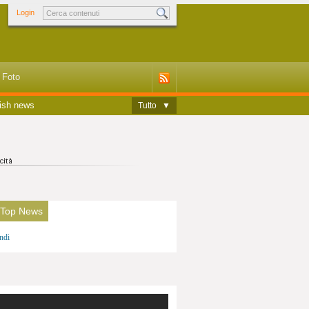
Login
Foto
ish news
Tutto
▼
 Top News
ndi