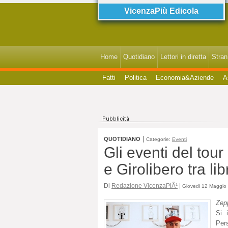
VicenzaPiù Edicola
Home
Quotidiano
Lettori in diretta
StranI
Fatti
Politica
Economia&Aziende
A
|
QUOTIDIANO
Categorie:
Eventi
Gli eventi del tou
e Girolibero tra lib
Di
Redazione VicenzaPiÃ¹
|
Giovedi 12 Maggio 
Zep
Si 
Per