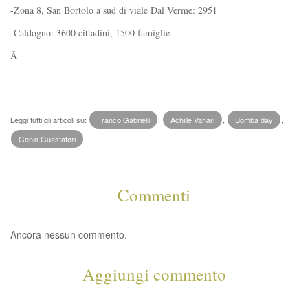
-Zona 8, San Bortolo a sud di viale Dal Verme: 2951
-Caldogno: 3600 cittadini, 1500 famiglie
Â
Leggi tutti gli articoli su:
Franco Gabrielli
,
Achille Variari
,
Bomba day
,
Genio Guastatori
Commenti
Ancora nessun commento.
Aggiungi commento