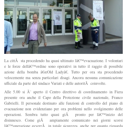
La cittÃ sta procedendo ha quasi ultimato lâ€™evacuazione. I volontari
e le forze dellâ€™ordine sono operativi in tutto il raggio di possibile
azione della bomba â€œOld Ladyâ€. Tutto per ora sta procedendo
velocemente ma senza particolari disagi. Ancora nessuna comunicazione
ufficiale da parte del sindaco Variati e delle autoritÃ coinvolte.
Alle 5.00 si Ã¨ aperto il Centro direttivo di coordinamento in Fiera
presente ora anche il Capo della Protezione civile nazionale, Franco
Gabrielli. Il personale destinato alle funzioni di controllo del piano di
evacuazione non evidenziano per ora problemi nello svolgimento delle
operazioni. Sembra tutto quasi giÃ pronto per lâ€™inizio del
disinnesco. Come giÃ ampiamente comunicato nei giorni scorsi
lâ€™operazione avverrÃ in totale sicurezza, anche per quanto riguarda