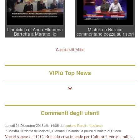
L'omicidio di Anna Filomena
Miatello e Belluco
Barretta a Marano, le
commentano bozza su ristori
indagini dei carabinieri di
BPVi e Veneto Banca
Vicenza sul marito Angelo
Lavarra: più avvincenti di
Guarda tutti i video
quelle di... Barbara D'Urso
ViPiù Top News
Commenti degli utenti
Lunedi 24 Dicembre 2018 alle 14:06 da
Luciano Parolin (Luciano)
In Mostra "Il trionfo del colore", Giovanni Rolando: la paura di volare di Rucco
Vorrei sapere dal C.C. Rolando cosa intende per Cultura ? Forse tarallucci, vino e sagre, o spaghetti tricolori del PD ? Il continuo (s)parlare della mostra a Palazzo Chiericati caro consigliere DANNEGGIA FORTEMENTE l'immagine della città TUTTA e fa deviare i consensi che in RUSSIA (badi bene ex U.R.S.S.) sono ECCELLENTI. A livello artistico l'evento è di alta Valenza culturale, COMPITO di Tutta la Cittadinanza fare il possibile per propagandare l'iniziativa senza farne UN CASO PARTITICO come fa Lei da sempre. Meno Gazebo + Partecipazione! E così sia. Amen.