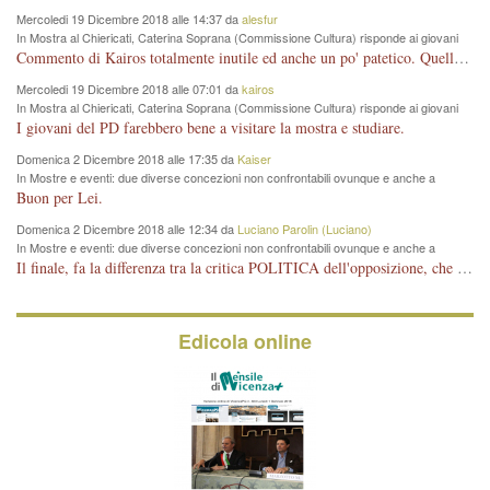
Mercoledi 19 Dicembre 2018 alle 14:37 da
alesfur
In Mostra al Chiericati, Caterina Soprana (Commissione Cultura) risponde ai giovani
del Pd: "realizzata a costo zero per il Comune"
Commento di Kairos totalmente inutile ed anche un po' patetico. Quella che è completamente mancata è stata la promozione internazionale dell'evento effettuata da chi lo sa fare, l'amministrazione in questo è stata totalmente assente relegando al provincialismo una mostra che meritava ben altre platee ed i risultati sono sotto gli occhi di tutti. Su questo bisogna parlare, il fatto di averla organizzata al Chiericati certo non ha aiutato ma è un aspetto secondario rispetto a quello della promozione. In città con le mostre organizzate da Goldin - che certo ha fatto principalmente i suoi interessi, ma ne ha comunque beneficiato la città in immagine e commercio per il centro - arrivavano giornalmente pullman carichi di turisti. Dove sono i turisti ora?
Mercoledi 19 Dicembre 2018 alle 07:01 da
kairos
In Mostra al Chiericati, Caterina Soprana (Commissione Cultura) risponde ai giovani
del Pd: "realizzata a costo zero per il Comune"
I giovani del PD farebbero bene a visitare la mostra e studiare.
Domenica 2 Dicembre 2018 alle 17:35 da
Kaiser
In Mostre e eventi: due diverse concezioni non confrontabili ovunque e anche a
Vicenza
Buon per Lei.
Domenica 2 Dicembre 2018 alle 12:34 da
Luciano Parolin (Luciano)
In Mostre e eventi: due diverse concezioni non confrontabili ovunque e anche a
Vicenza
Il finale, fa la differenza tra la critica POLITICA dell'opposizione, che ha perso le elezioni ed è minoranza e non trova altri argomenti per politicizzare sul sito qua o là ? La critica d'arte invece è un'altra cosa che lascio agli altri. Per ora mi basta la lezione magistrale del prof. Giulianati.
Edicola online