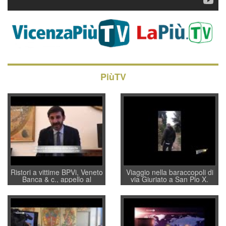
PiùTV
Ristori a vittime BPVi, Veneto
Viaggio nella baraccopoli di
Banca & c., appello al
via Giuriato a San Pio X.
sottosegretario Alessio
Vicenza ai Vicentini: “faremo
Villarosa: per mettere ordine
un regalo di Natale ai
convochi con Di Maio CNCU
residenti”
a supporto della cabina di
regia al Mef