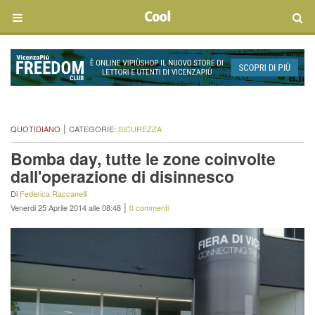
|
QUOTIDIANO
CATEGORIE:
SICUREZZA
Bomba day, tutte le zone coinvolte
dall'operazione di disinnesco
Di
Federica Raccanelli
|
Venerdi 25 Aprile 2014 alle 08:48
0 commenti