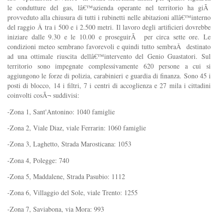
le condutture del gas, lâ€™azienda operante nel territorio ha giÃ
provveduto alla chiusura di tutti i rubinetti nelle abitazioni allâ€™interno
del raggio Â tra i 500 e i 2.500 metri. Il lavoro degli artificieri dovrebbe
iniziare dalle 9.30 e le 10.00 e proseguirÃ per circa sette ore. Le
condizioni meteo sembrano favorevoli e quindi tutto sembraÂ destinato
ad una ottimale riuscita dellâ€™intervento del Genio Guastatori. Sul
territorio sono impegnate complessivamente 620 persone a cui si
aggiungono le forze di polizia, carabinieri e guardia di finanza. Sono 45 i
posti di blocco, 14 i filtri, 7 i centri di accoglienza e 27 mila i cittadini
coinvolti cosÃ¬ suddivisi:
-Zona 1, Sant'Antonino: 1040 famiglie
-Zona 2, Viale Diaz, viale Ferrarin: 1060 famiglie
-Zona 3, Laghetto, Strada Marosticana: 1053
-Zona 4, Polegge: 740
-Zona 5, Maddalene, Strada Pasubio: 1112
-Zona 6, Villaggio del Sole, viale Trento: 1255
-Zona 7, Saviabona, via Mora: 993