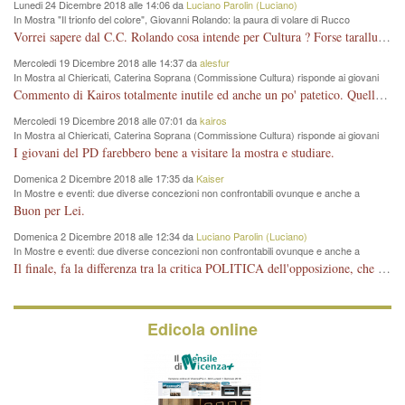
Lunedi 24 Dicembre 2018 alle 14:06 da
Luciano Parolin (Luciano)
In Mostra "Il trionfo del colore", Giovanni Rolando: la paura di volare di Rucco
Vorrei sapere dal C.C. Rolando cosa intende per Cultura ? Forse tarallucci, vino e sagre, o spaghetti tricolori del PD ? Il continuo (s)parlare della mostra a Palazzo Chiericati caro consigliere DANNEGGIA FORTEMENTE l'immagine della città TUTTA e fa deviare i consensi che in RUSSIA (badi bene ex U.R.S.S.) sono ECCELLENTI. A livello artistico l'evento è di alta Valenza culturale, COMPITO di Tutta la Cittadinanza fare il possibile per propagandare l'iniziativa senza farne UN CASO PARTITICO come fa Lei da sempre. Meno Gazebo + Partecipazione! E così sia. Amen.
Mercoledi 19 Dicembre 2018 alle 14:37 da
alesfur
In Mostra al Chiericati, Caterina Soprana (Commissione Cultura) risponde ai giovani
del Pd: "realizzata a costo zero per il Comune"
Commento di Kairos totalmente inutile ed anche un po' patetico. Quella che è completamente mancata è stata la promozione internazionale dell'evento effettuata da chi lo sa fare, l'amministrazione in questo è stata totalmente assente relegando al provincialismo una mostra che meritava ben altre platee ed i risultati sono sotto gli occhi di tutti. Su questo bisogna parlare, il fatto di averla organizzata al Chiericati certo non ha aiutato ma è un aspetto secondario rispetto a quello della promozione. In città con le mostre organizzate da Goldin - che certo ha fatto principalmente i suoi interessi, ma ne ha comunque beneficiato la città in immagine e commercio per il centro - arrivavano giornalmente pullman carichi di turisti. Dove sono i turisti ora?
Mercoledi 19 Dicembre 2018 alle 07:01 da
kairos
In Mostra al Chiericati, Caterina Soprana (Commissione Cultura) risponde ai giovani
del Pd: "realizzata a costo zero per il Comune"
I giovani del PD farebbero bene a visitare la mostra e studiare.
Domenica 2 Dicembre 2018 alle 17:35 da
Kaiser
In Mostre e eventi: due diverse concezioni non confrontabili ovunque e anche a
Vicenza
Buon per Lei.
Domenica 2 Dicembre 2018 alle 12:34 da
Luciano Parolin (Luciano)
In Mostre e eventi: due diverse concezioni non confrontabili ovunque e anche a
Vicenza
Il finale, fa la differenza tra la critica POLITICA dell'opposizione, che ha perso le elezioni ed è minoranza e non trova altri argomenti per politicizzare sul sito qua o là ? La critica d'arte invece è un'altra cosa che lascio agli altri. Per ora mi basta la lezione magistrale del prof. Giulianati.
Edicola online