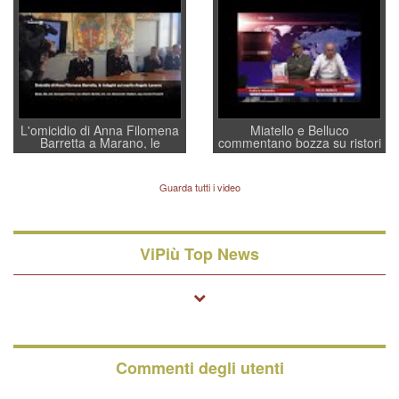
convochi con Di Maio CNCU
residenti”
a supporto della cabina di
regia al Mef
L'omicidio di Anna Filomena
Miatello e Belluco
Barretta a Marano, le
commentano bozza su ristori
indagini dei carabinieri di
BPVi e Veneto Banca
Vicenza sul marito Angelo
Lavarra: più avvincenti di
Guarda tutti i video
quelle di... Barbara D'Urso
ViPiù Top News
Commenti degli utenti