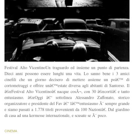
Festival Alto VicentinoUn traguardo ed insieme un punto di partenza.
Dieci anni possono essere lunghi una vita. Lo sanno bene i 3 amici
cinefili che un giorno decisero di mettere assieme un poâ€™ di
cortometraggi e offrire unâ€™estate diversa agli abitanti di Santorso. Il
â€œFestival Alto Vicentinoâ€ nacque cosÃ¬, con 30 â€œcortiâ€ e tanto
entusiasmo. â€œOggi â€“ sottolinea Alessandro Zaffonato, storico
organizzatore e presidente del Fav â€“ lâ€™entusiasmo Ã¨ sempre grande
e siamo passati a 1.778 titoli provenienti da 100 Nazioniâ€. Dal giardino
di casa ad una kermesse internazionale, e scusate se Ã¨ poco.
CINEMA