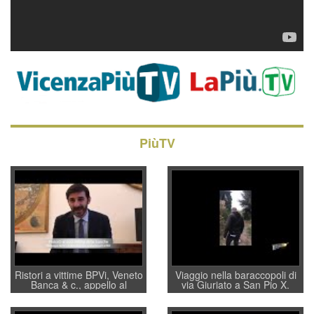
PiùTV
Ristori a vittime BPVi, Veneto
Viaggio nella baraccopoli di
Banca & c., appello al
via Giuriato a San Pio X.
sottosegretario Alessio
Vicenza ai Vicentini: “faremo
Villarosa: per mettere ordine
un regalo di Natale ai