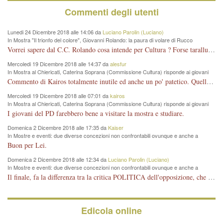
Commenti degli utenti
Lunedi 24 Dicembre 2018 alle 14:06 da
Luciano Parolin (Luciano)
In Mostra "Il trionfo del colore", Giovanni Rolando: la paura di volare di Rucco
Vorrei sapere dal C.C. Rolando cosa intende per Cultura ? Forse tarallucci, vino e sagre, o spaghetti tricolori del PD ? Il continuo (s)parlare della mostra a Palazzo Chiericati caro consigliere DANNEGGIA FORTEMENTE l'immagine della città TUTTA e fa deviare i consensi che in RUSSIA (badi bene ex U.R.S.S.) sono ECCELLENTI. A livello artistico l'evento è di alta Valenza culturale, COMPITO di Tutta la Cittadinanza fare il possibile per propagandare l'iniziativa senza farne UN CASO PARTITICO come fa Lei da sempre. Meno Gazebo + Partecipazione! E così sia. Amen.
Mercoledi 19 Dicembre 2018 alle 14:37 da
alesfur
In Mostra al Chiericati, Caterina Soprana (Commissione Cultura) risponde ai giovani
del Pd: "realizzata a costo zero per il Comune"
Commento di Kairos totalmente inutile ed anche un po' patetico. Quella che è completamente mancata è stata la promozione internazionale dell'evento effettuata da chi lo sa fare, l'amministrazione in questo è stata totalmente assente relegando al provincialismo una mostra che meritava ben altre platee ed i risultati sono sotto gli occhi di tutti. Su questo bisogna parlare, il fatto di averla organizzata al Chiericati certo non ha aiutato ma è un aspetto secondario rispetto a quello della promozione. In città con le mostre organizzate da Goldin - che certo ha fatto principalmente i suoi interessi, ma ne ha comunque beneficiato la città in immagine e commercio per il centro - arrivavano giornalmente pullman carichi di turisti. Dove sono i turisti ora?
Mercoledi 19 Dicembre 2018 alle 07:01 da
kairos
In Mostra al Chiericati, Caterina Soprana (Commissione Cultura) risponde ai giovani
del Pd: "realizzata a costo zero per il Comune"
I giovani del PD farebbero bene a visitare la mostra e studiare.
Domenica 2 Dicembre 2018 alle 17:35 da
Kaiser
In Mostre e eventi: due diverse concezioni non confrontabili ovunque e anche a
Vicenza
Buon per Lei.
Domenica 2 Dicembre 2018 alle 12:34 da
Luciano Parolin (Luciano)
In Mostre e eventi: due diverse concezioni non confrontabili ovunque e anche a
Vicenza
Il finale, fa la differenza tra la critica POLITICA dell'opposizione, che ha perso le elezioni ed è minoranza e non trova altri argomenti per politicizzare sul sito qua o là ? La critica d'arte invece è un'altra cosa che lascio agli altri. Per ora mi basta la lezione magistrale del prof. Giulianati.
Edicola online