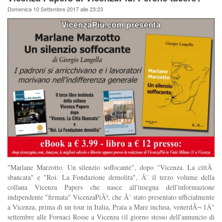
Domenica 10 Settembre 2017 alle 23:23
"Marlane Marzotto. Un silenzio soffocante", dopo "Vicenza. La cittÃ
sbancata" e "Roi. La Fondazione demolita", Ã¨ il terzo volume della
collana Vicenza Papers che nasce all'insegna dell'informazione
indipendente "firmata" VicenzaPiÃ¹, che Ã¨ stato presentato ufficialmente
a Vicenza, prima di un tour in Italia, Praia a Mare inclusa, venerdÃ¬ 1Â°
settembre alle Fornaci Rosse a Vicenza (il giorno stesso dell'annuncio di