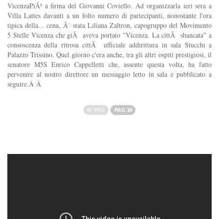
VicenzaPiÃ¹ a firma del Giovanni Coviello. Ad organizzarla ieri sera a
Villa Lattes davanti a un folto numero di partecipanti, nonostante l'ora
tipica della... cena, Ã¨ stata Liliana Zaltron, capogruppo del Movimento
5 Stelle Vicenza che giÃ aveva portato "Vicenza. La cittÃ sbancata" a
consoscenza della ritrosa cittÃ ufficiale addirittura in sala Stucchi a
Palazzo Trissino. Quel giorno c'era anche, tra gli altri ospiti prestigiosi, il
senatore M5S Enrico Cappelletti che, assente questa volta, ha fatto
pervenire al nostro direttore un messaggio letto in sala e pubblicato a
seguire.Â Â