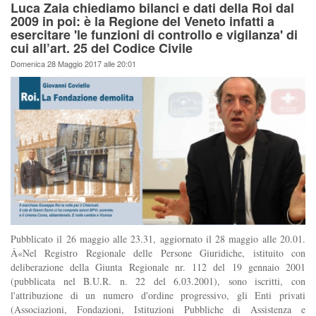
Luca Zaia chiediamo bilanci e dati della Roi dal
2009 in poi: è la Regione del Veneto infatti a
esercitare 'le funzioni di controllo e vigilanza' di
cui all’art. 25 del Codice Civile
Domenica 28 Maggio 2017 alle 20:01
Pubblicato il 26 maggio alle 23.31, aggiornato il 28 maggio alle 20.01.
Â«Nel Registro Regionale delle Persone Giuridiche, istituito con
deliberazione della Giunta Regionale nr. 112 del 19 gennaio 2001
(pubblicata nel B.U.R. n. 22 del 6.03.2001), sono iscritti, con
l'attribuzione di un numero d'ordine progressivo, gli Enti privati
(Associazioni, Fondazioni, Istituzioni Pubbliche di Assistenza e