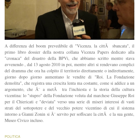
A differenza del boom prevedibile di "Vicenza. la cittÃ sbancata", il
primo libro dossier della nostra collana Vicenza Papers dedicato alla
"cronaca" del disastro della BPVi, che abbiamo scritto mentre stava
avvenendo , dal 13 agosto 2010 in poi, mentre altri si rendevano complici
del dramma che ora ha colpito il territorio direttamente o indirettamente,
giorno dopo giorno aumentano le vendite di "Roi. La Fondazione
demolita", che registra una crescita lenta ma costante, come si addice a un
argomento, che Ã¨ a metÃ tra l'inchiesta e la storia della cultura
vicentina: lo "stupro" della Fondazione voluta dal marchese Giuseppe Roi
per il Chiericati e "deviata" verso una serie di miseri interessi di vasti
strati del sottopotere e del vecchio potere vicentino di cui il sistema
intorno a Gianni Zonin si Ã¨ servito per soffocare la cittÃ e la sua gente,
Museo Civico incluso.
POLITICA