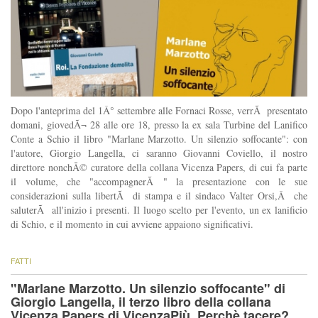
Dopo l'anteprima del 1Â° settembre alle Fornaci Rosse, verrÃ presentato
domani, giovedÃ¬ 28 alle ore 18, presso la ex sala Turbine del Lanifico
Conte a Schio il libro "Marlane Marzotto. Un silenzio soffocante": con
l'autore, Giorgio Langella, ci saranno Giovanni Coviello, il nostro
direttore nonchÃ© curatore della collana Vicenza Papers, di cui fa parte
il volume, che "accompagnerÃ " la presentazione con le sue
considerazioni sulla libertÃ di stampa e il sindaco Valter Orsi,Â che
saluterÃ all'inizio i presenti. Il luogo scelto per l'evento, un ex lanificio
di Schio, e il momento in cui avviene appaiono significativi.
FATTI
"Marlane Marzotto. Un silenzio soffocante" di
Giorgio Langella, il terzo libro della collana
Vicenza Papers di VicenzaPiù. Perchè tacere?