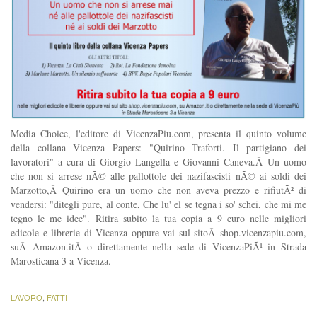
Media Choice, l'editore di VicenzaPiu.com, presenta il quinto volume
della collana Vicenza Papers: "Quirino Traforti. Il partigiano dei
lavoratori" a cura di Giorgio Langella e Giovanni Caneva.Â Un uomo
che non si arrese nÃ© alle pallottole dei nazifascisti nÃ© ai soldi dei
Marzotto,Â Quirino era un uomo che non aveva prezzo e rifiutÃ² di
vendersi: "ditegli pure, al conte, Che lu' el se tegna i so' schei, che mi me
tegno le me idee". Ritira subito la tua copia a 9 euro nelle migliori
edicole e librerie di Vicenza oppure vai sul sitoÂ shop.vicenzapiu.com,
suÂ Amazon.itÂ o direttamente nella sede di VicenzaPiÃ¹ in Strada
Marosticana 3 a Vicenza.
LAVORO
,
FATTI