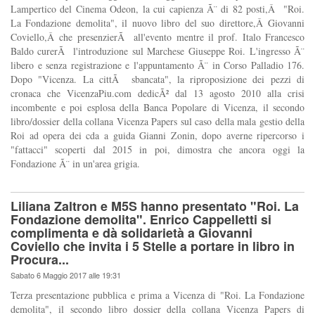
Lampertico del Cinema Odeon, la cui capienza Ã¨ di 82 posti,Â "Roi.
La Fondazione demolita", il nuovo libro del suo direttore,Â Giovanni
Coviello,Â che presenzierÃ all'evento mentre il prof. Italo Francesco
Baldo curerÃ l'introduzione sul Marchese Giuseppe Roi. L'ingresso Ã¨
libero e senza registrazione e l'appuntamento Ã¨ in Corso Palladio 176.
Dopo "Vicenza. La cittÃ sbancata", la riproposizione dei pezzi di
cronaca che VicenzaPiu.com dedicÃ² dal 13 agosto 2010 alla crisi
incombente e poi esplosa della Banca Popolare di Vicenza, il secondo
libro/dossier della collana Vicenza Papers sul caso della mala gestio della
Roi ad opera dei cda a guida Gianni Zonin, dopo averne ripercorso i
"fattacci" scoperti dal 2015 in poi, dimostra che ancora oggi la
Fondazione Ã¨ in un'area grigia.
Liliana Zaltron e M5S hanno presentato "Roi. La
Fondazione demolita". Enrico Cappelletti si
complimenta e dà solidarietà a Giovanni
Coviello che invita i 5 Stelle a portare in libro in
Procura...
Sabato 6 Maggio 2017 alle 19:31
Terza presentazione pubblica e prima a Vicenza di "Roi. La Fondazione
demolita", il secondo libro dossier della collana Vicenza Papers di