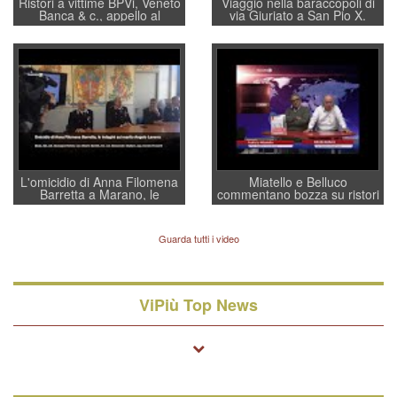
Ristori a vittime BPVi, Veneto
Viaggio nella baraccopoli di
Banca & c., appello al
via Giuriato a San Pio X.
sottosegretario Alessio
Vicenza ai Vicentini: “faremo
Villarosa: per mettere ordine
un regalo di Natale ai
convochi con Di Maio CNCU
residenti”
a supporto della cabina di
regia al Mef
L'omicidio di Anna Filomena
Miatello e Belluco
Barretta a Marano, le
commentano bozza su ristori
indagini dei carabinieri di
BPVi e Veneto Banca
Vicenza sul marito Angelo
Lavarra: più avvincenti di
Guarda tutti i video
quelle di... Barbara D'Urso
ViPiù Top News