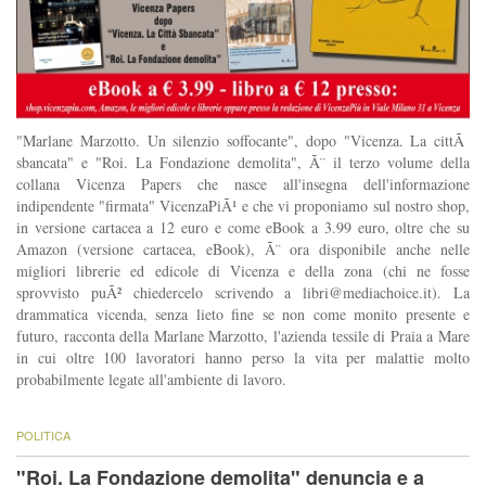
"Marlane Marzotto. Un silenzio soffocante", dopo "Vicenza. La cittÃ
sbancata" e "Roi. La Fondazione demolita", Ã¨ il terzo volume della
collana Vicenza Papers che nasce all'insegna dell'informazione
indipendente "firmata" VicenzaPiÃ¹ e che vi proponiamo sul nostro shop,
in versione cartacea a 12 euro e come eBook a 3.99 euro, oltre che su
Amazon (versione cartacea, eBook), Ã¨ ora disponibile anche nelle
migliori librerie ed edicole di Vicenza e della zona (chi ne fosse
sprovvisto puÃ² chiedercelo scrivendo a
libri@mediachoice.it
). La
drammatica vicenda, senza lieto fine se non come monito presente e
futuro, racconta della Marlane Marzotto, l'azienda tessile di Praia a Mare
in cui oltre 100 lavoratori hanno perso la vita per malattie molto
probabilmente legate all'ambiente di lavoro.
POLITICA
"Roi. La Fondazione demolita" denuncia e a