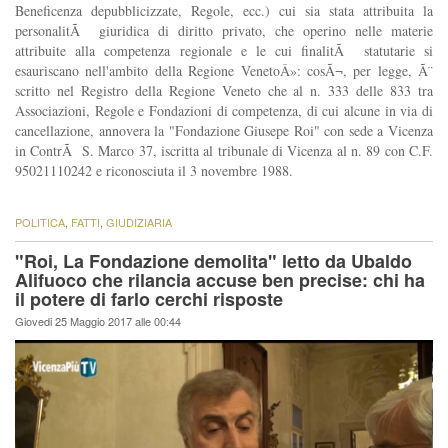
Beneficenza depubblicizzate, Regole, ecc.) cui sia stata attribuita la
personalitÃ giuridica di diritto privato, che operino nelle materie
attribuite alla competenza regionale e le cui finalitÃ statutarie si
esauriscano nell'ambito della Regione VenetoÂ»: cosÃ¬, per legge, Ã¨
scritto nel Registro della Regione Veneto che al n. 333 delle 833 tra
Associazioni, Regole e Fondazioni di competenza, di cui alcune in via di
cancellazione, annovera la "Fondazione Giusepe Roi" con sede a Vicenza
in ContrÃ S. Marco 37, iscritta al tribunale di Vicenza al n. 89 con C.F.
95021110242 e riconosciuta il 3 novembre 1988.
POLITICA
,
FATTI
,
GIUDIZIARIA
"Roi, La Fondazione demolita" letto da Ubaldo
Alifuoco che rilancia accuse ben precise: chi ha
il potere di farlo cerchi risposte
Giovedi 25 Maggio 2017 alle 00:44