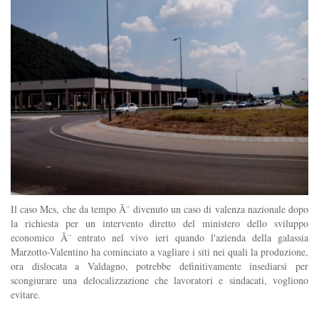
Il caso Mcs, che da tempo Ã¨ divenuto un caso di valenza nazionale dopo
la richiesta per un intervento diretto del ministero dello sviluppo
economico Ã¨ entrato nel vivo ieri quando l'azienda della galassia
Marzotto-Valentino ha cominciato a vagliare i siti nei quali la produzione,
ora dislocata a Valdagno, potrebbe definitivamente insediarsi per
scongiurare una delocalizzazione che lavoratori e sindacati, vogliono
evitare.