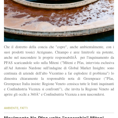
Che il distretto della concia che "copre", anche ambientalmente, con i
suoi prodotti tossici Arzignano, Chiampo e aree limitrofe sia potente,
anche nel nascondere le proprie responsabilitÃ per l'inquinamento da
PFAS scaricandole solo sulla Miteni ("Miteni e Pfas, intervista esclusiva
all'Ad Antonio Nardone sull'indagine di Global Market Insights: sono
centinaia di aziende dell'alto Vicentino a far esplodere il problema") lo
dimostra chiaramente la responsabile nota di Greenpeace ("Pfas,
Greenpeace Italia insiste: Regione Veneto censisca tutte le fonti inquinanti
e Confindustria Vicenza si confronti"), che invita la Regione Veneto ad
aprire gli occhi a 360Â° e Confindsutria Vicenza a non nascondersi.
AMBIENTE
,
FATTI