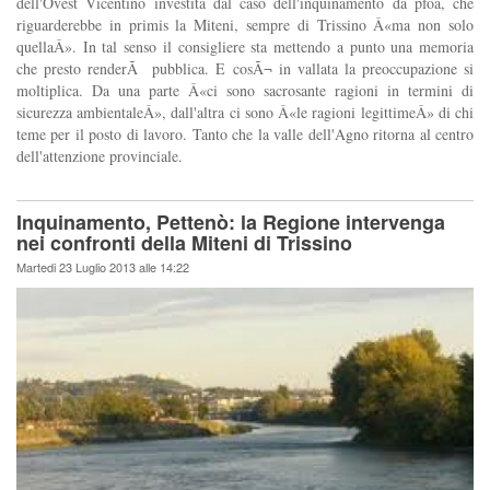
dell'Ovest Vicentino investita dal caso dell'inquinamento da pfoa, che
riguarderebbe in primis la Miteni, sempre di Trissino Â«ma non solo
quellaÂ». In tal senso il consigliere sta mettendo a punto una memoria
che presto renderÃ pubblica. E cosÃ¬ in vallata la preoccupazione si
moltiplica. Da una parte Â«ci sono sacrosante ragioni in termini di
sicurezza ambientaleÂ», dall'altra ci sono Â«le ragioni legittimeÂ» di chi
teme per il posto di lavoro. Tanto che la valle dell'Agno ritorna al centro
dell'attenzione provinciale.
Inquinamento, Pettenò: la Regione intervenga
nei confronti della Miteni di Trissino
Martedi 23 Luglio 2013 alle 14:22