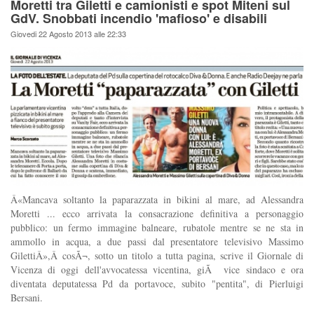
Moretti tra Giletti e camionisti e spot Miteni sul
GdV. Snobbati incendio 'mafioso' e disabili
Giovedi 22 Agosto 2013 alle 22:33
Â«Mancava soltanto la paparazzata in bikini al mare, ad Alessandra
Moretti ... ecco arrivata la consacrazione definitiva a personaggio
pubblico: un fermo immagine balneare, rubatole mentre se ne sta in
ammollo in acqua, a due passi dal presentatore televisivo Massimo
GilettiÂ»,Â cosÃ¬, sotto un titolo a tutta pagina, scrive il Giornale di
Vicenza di oggi dell'avvocatessa vicentina, giÃ vice sindaco e ora
diventata deputatessa Pd da portavoce, subito "pentita", di Pierluigi
Bersani.