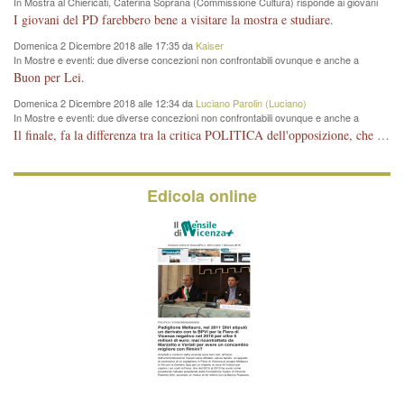
In Mostra al Chiericati, Caterina Soprana (Commissione Cultura) risponde ai giovani
del Pd: "realizzata a costo zero per il Comune"
I giovani del PD farebbero bene a visitare la mostra e studiare.
Domenica 2 Dicembre 2018 alle 17:35 da
Kaiser
In Mostre e eventi: due diverse concezioni non confrontabili ovunque e anche a
Vicenza
Buon per Lei.
Domenica 2 Dicembre 2018 alle 12:34 da
Luciano Parolin (Luciano)
In Mostre e eventi: due diverse concezioni non confrontabili ovunque e anche a
Vicenza
Il finale, fa la differenza tra la critica POLITICA dell'opposizione, che ha perso le elezioni ed è minoranza e non trova altri argomenti per politicizzare sul sito qua o là ? La critica d'arte invece è un'altra cosa che lascio agli altri. Per ora mi basta la lezione magistrale del prof. Giulianati.
Edicola online