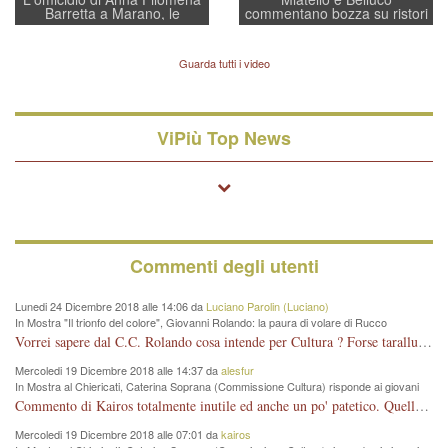
Barretta a Marano, le
commentano bozza su ristori
indagini dei carabinieri di
BPVi e Veneto Banca
Vicenza sul marito Angelo
Lavarra: più avvincenti di
Guarda tutti i video
quelle di... Barbara D'Urso
ViPiù Top News
Commenti degli utenti
Lunedi 24 Dicembre 2018 alle 14:06 da
Luciano Parolin (Luciano)
In Mostra "Il trionfo del colore", Giovanni Rolando: la paura di volare di Rucco
Vorrei sapere dal C.C. Rolando cosa intende per Cultura ? Forse tarallucci, vino e sagre, o spaghetti tricolori del PD ? Il continuo (s)parlare della mostra a Palazzo Chiericati caro consigliere DANNEGGIA FORTEMENTE l'immagine della città TUTTA e fa deviare i consensi che in RUSSIA (badi bene ex U.R.S.S.) sono ECCELLENTI. A livello artistico l'evento è di alta Valenza culturale, COMPITO di Tutta la Cittadinanza fare il possibile per propagandare l'iniziativa senza farne UN CASO PARTITICO come fa Lei da sempre. Meno Gazebo + Partecipazione! E così sia. Amen.
Mercoledi 19 Dicembre 2018 alle 14:37 da
alesfur
In Mostra al Chiericati, Caterina Soprana (Commissione Cultura) risponde ai giovani
del Pd: "realizzata a costo zero per il Comune"
Commento di Kairos totalmente inutile ed anche un po' patetico. Quella che è completamente mancata è stata la promozione internazionale dell'evento effettuata da chi lo sa fare, l'amministrazione in questo è stata totalmente assente relegando al provincialismo una mostra che meritava ben altre platee ed i risultati sono sotto gli occhi di tutti. Su questo bisogna parlare, il fatto di averla organizzata al Chiericati certo non ha aiutato ma è un aspetto secondario rispetto a quello della promozione. In città con le mostre organizzate da Goldin - che certo ha fatto principalmente i suoi interessi, ma ne ha comunque beneficiato la città in immagine e commercio per il centro - arrivavano giornalmente pullman carichi di turisti. Dove sono i turisti ora?
Mercoledi 19 Dicembre 2018 alle 07:01 da
kairos