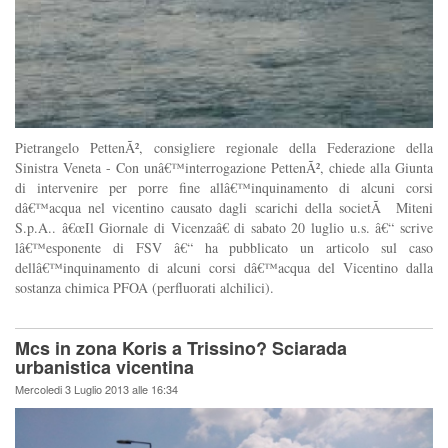
Pietrangelo PettenÃ², consigliere regionale della Federazione della
Sinistra Veneta - Con unâ€™interrogazione PettenÃ², chiede alla Giunta
di intervenire per porre fine allâ€™inquinamento di alcuni corsi
dâ€™acqua nel vicentino causato dagli scarichi della societÃ Miteni
S.p.A.. â€œIl Giornale di Vicenzaâ€ di sabato 20 luglio u.s. â€“ scrive
lâ€™esponente di FSV â€“ ha pubblicato un articolo sul caso
dellâ€™inquinamento di alcuni corsi dâ€™acqua del Vicentino dalla
sostanza chimica PFOA (perfluorati alchilici).
Mcs in zona Koris a Trissino? Sciarada
urbanistica vicentina
Mercoledi 3 Luglio 2013 alle 16:34