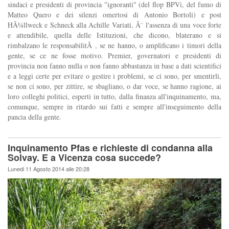
sindaci e presidenti di provincia "ignoranti" (del flop BPVi, del fumo di
Matteo Quero e dei silenzi omertosi di Antonio Bortoli) e post
HÃ¼llweck e Schneck alla Achille Variati, Ã¨ l'assenza di una voce forte
e attendibile, quella delle Istituzioni, che dicono, blaterano e si
rimbalzano le responsabilitÃ , se ne hanno, o amplificano i timori della
gente, se ce ne fosse motivo. Premier, governatori e presidenti di
provincia non fanno nulla o non fanno abbastanza in base a dati scientifici
e a leggi certe per evitare o gestire i problemi, se ci sono, per smentirli,
se non ci sono, per zittire, se sbagliano, o dar voce, se hanno ragione, ai
loro colleghi politici, esperti in tutto, dalla finanza all'inquinamento, ma,
comunque, sempre in ritardo sui fatti e sempre all'inseguimento della
pancia della gente.
Inquinamento Pfas e richieste di condanna alla
Solvay. E a Vicenza cosa succede?
Lunedi 11 Agosto 2014 alle 20:28