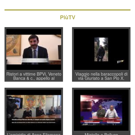
PiùTV
Ristori a vittime BPVi, Veneto
Viaggio nella baraccopoli di
Banca & c., appello al
via Giuriato a San Pio X.
sottosegretario Alessio
Vicenza ai Vicentini: “faremo
Villarosa: per mettere ordine
un regalo di Natale ai
convochi con Di Maio CNCU
residenti”
a supporto della cabina di
regia al Mef
L'omicidio di Anna Filomena
Miatello e Belluco