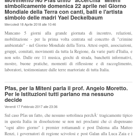
Movimento No Pfas unito "accerchia" Miteni
simbolicamente domenica 22 aprile nel Giorno
Mondiale della Terra con canti, balli e l'artista
simbolo delle madri Yael Deckelbaum
Mercoledi 18 Aprile 2018 alle 10:46
Mancano 5 giorni alla grande giornata di incontro, relazioni,
mobilitazione - per la prima volta centrata sul concetto di "crimine
ambientale" - nel Giorno Mondiale della Terra. Attesi ospiti, associazioni,
gruppi, comitati, movimenti da tutta la Regione, da varie parti d'Italia, e
non solo. Dalle ore 11 musica, giochi di strada, banchetti informativi,
mostre, buone pratiche, momenti di riflessione e di raccoglimento,
laboratori, testimonianze dalle terre martoriate di tutta Italia.
Pfas, per la Miteni parla il prof. Angelo Moretto.
Per le Istituzioni tutti parlano ma nessuno
decide
Venerdi 17 Febbraio 2017 alle 23:36
Sul caso Pfas un fatto, che nessuno sottolinea perchÃ¨ tragicamente tipico
in questa Italia in dissoluzione se non nei proclami che ci dispensano
"ogni altro giorno" i premier rottamandi e post Dalema alla Matteo
Renzi, i governatori di regione scivolosi e post Galan alla Luca Zaia e i