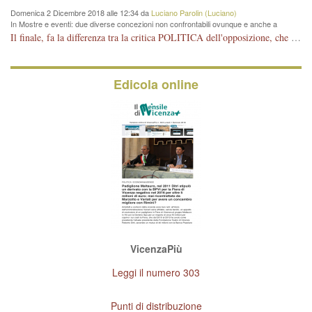
Domenica 2 Dicembre 2018 alle 12:34 da
Luciano Parolin (Luciano)
In Mostre e eventi: due diverse concezioni non confrontabili ovunque e anche a
Vicenza
Il finale, fa la differenza tra la critica POLITICA dell'opposizione, che ha perso le elezioni ed è minoranza e non trova altri argomenti per politicizzare sul sito qua o là ? La critica d'arte invece è un'altra cosa che lascio agli altri. Per ora mi basta la lezione magistrale del prof. Giulianati.
Edicola online
VicenzaPiù
Leggi il numero 303
Punti di distribuzione