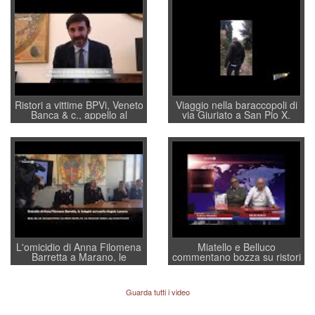
Ristori a vittime BPVi, Veneto
Viaggio nella baraccopoli di
Banca & c., appello al
via Giuriato a San Pio X.
sottosegretario Alessio
Vicenza ai Vicentini: “faremo
Villarosa: per mettere ordine
un regalo di Natale ai
convochi con Di Maio CNCU
residenti”
a supporto della cabina di
regia al Mef
L'omicidio di Anna Filomena
Miatello e Belluco
Barretta a Marano, le
commentano bozza su ristori
indagini dei carabinieri di
BPVi e Veneto Banca
Vicenza sul marito Angelo
Lavarra: più avvincenti di
Guarda tutti i video
quelle di... Barbara D'Urso