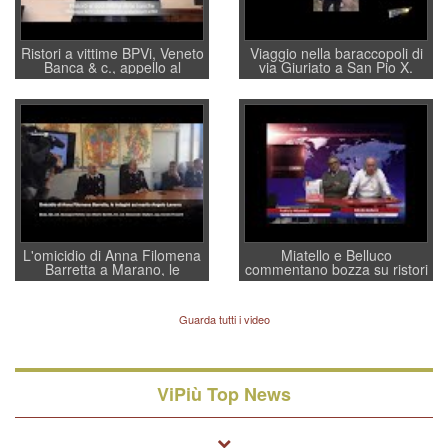
Ristori a vittime BPVi, Veneto
Viaggio nella baraccopoli di
Banca & c., appello al
via Giuriato a San Pio X.
sottosegretario Alessio
Vicenza ai Vicentini: “faremo
Villarosa: per mettere ordine
un regalo di Natale ai
convochi con Di Maio CNCU
residenti”
a supporto della cabina di
regia al Mef
L'omicidio di Anna Filomena
Miatello e Belluco
Barretta a Marano, le
commentano bozza su ristori
indagini dei carabinieri di
BPVi e Veneto Banca
Vicenza sul marito Angelo
Lavarra: più avvincenti di
Guarda tutti i video
quelle di... Barbara D'Urso
ViPiù Top News