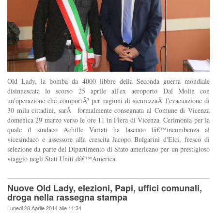
Old Lady, la bomba da 4000 libbre della Seconda guerra mondiale
disinnescata lo scorso 25 aprile all'ex aeroporto Dal Molin con
un'operazione che comportÃ² per ragioni di sicurezzaÂ l'evacuazione di
30 mila cittadini, sarÃ formalmente consegnata al Comune di Vicenza
domenica 29 marzo verso le ore 11 in Fiera di Vicenza. Cerimonia per la
quale il sindaco Achille Variati ha lasciato lâ€™incombenza al
vicesindaco e assessore alla crescita Jacopo Bulgarini d'Elci, fresco di
selezione da parte del Dipartimento di Stato americano per un prestigioso
viaggio negli Stati Uniti dâ€™America.
Nuove Old Lady, elezioni, Papi, uffici comunali,
droga nella rassegna stampa
Lunedi 28 Aprile 2014 alle 11:34