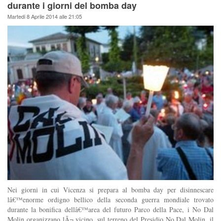
durante i giorni del bomba day
Martedi 8 Aprile 2014 alle 21:05
Nei giorni in cui Vicenza si prepara al bomba day per disinnescare
lâ€™enorme ordigno bellico della seconda guerra mondiale trovato
durante la bonifica dellâ€™area del futuro Parco della Pace, i No Dal
Molin organizzano lÃ¬ vicino, sul terreno del Presidio No Dal Molin, il