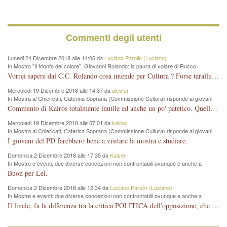
Commenti degli utenti
Lunedi 24 Dicembre 2018 alle 14:06 da
Luciano Parolin (Luciano)
In Mostra "Il trionfo del colore", Giovanni Rolando: la paura di volare di Rucco
Vorrei sapere dal C.C. Rolando cosa intende per Cultura ? Forse tarallucci, vino e sagre, o spaghetti tricolori del PD ? Il continuo (s)parlare della mostra a Palazzo Chiericati caro consigliere DANNEGGIA FORTEMENTE l'immagine della città TUTTA e fa deviare i consensi che in RUSSIA (badi bene ex U.R.S.S.) sono ECCELLENTI. A livello artistico l'evento è di alta Valenza culturale, COMPITO di Tutta la Cittadinanza fare il possibile per propagandare l'iniziativa senza farne UN CASO PARTITICO come fa Lei da sempre. Meno Gazebo + Partecipazione! E così sia. Amen.
Mercoledi 19 Dicembre 2018 alle 14:37 da
alesfur
In Mostra al Chiericati, Caterina Soprana (Commissione Cultura) risponde ai giovani
del Pd: "realizzata a costo zero per il Comune"
Commento di Kairos totalmente inutile ed anche un po' patetico. Quella che è completamente mancata è stata la promozione internazionale dell'evento effettuata da chi lo sa fare, l'amministrazione in questo è stata totalmente assente relegando al provincialismo una mostra che meritava ben altre platee ed i risultati sono sotto gli occhi di tutti. Su questo bisogna parlare, il fatto di averla organizzata al Chiericati certo non ha aiutato ma è un aspetto secondario rispetto a quello della promozione. In città con le mostre organizzate da Goldin - che certo ha fatto principalmente i suoi interessi, ma ne ha comunque beneficiato la città in immagine e commercio per il centro - arrivavano giornalmente pullman carichi di turisti. Dove sono i turisti ora?
Mercoledi 19 Dicembre 2018 alle 07:01 da
kairos
In Mostra al Chiericati, Caterina Soprana (Commissione Cultura) risponde ai giovani
del Pd: "realizzata a costo zero per il Comune"
I giovani del PD farebbero bene a visitare la mostra e studiare.
Domenica 2 Dicembre 2018 alle 17:35 da
Kaiser
In Mostre e eventi: due diverse concezioni non confrontabili ovunque e anche a
Vicenza
Buon per Lei.
Domenica 2 Dicembre 2018 alle 12:34 da
Luciano Parolin (Luciano)
In Mostre e eventi: due diverse concezioni non confrontabili ovunque e anche a
Vicenza
Il finale, fa la differenza tra la critica POLITICA dell'opposizione, che ha perso le elezioni ed è minoranza e non trova altri argomenti per politicizzare sul sito qua o là ? La critica d'arte invece è un'altra cosa che lascio agli altri. Per ora mi basta la lezione magistrale del prof. Giulianati.