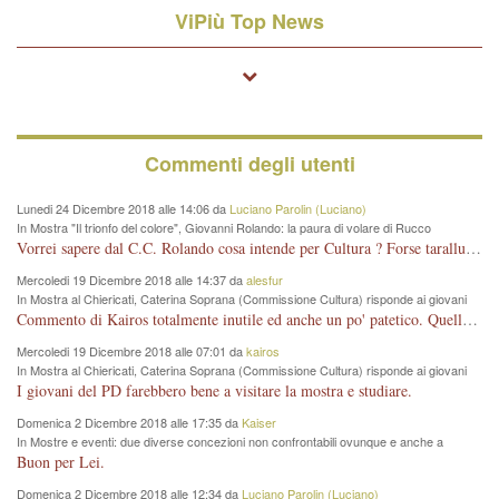
ViPiù Top News
Commenti degli utenti
Lunedi 24 Dicembre 2018 alle 14:06 da
Luciano Parolin (Luciano)
In Mostra "Il trionfo del colore", Giovanni Rolando: la paura di volare di Rucco
Vorrei sapere dal C.C. Rolando cosa intende per Cultura ? Forse tarallucci, vino e sagre, o spaghetti tricolori del PD ? Il continuo (s)parlare della mostra a Palazzo Chiericati caro consigliere DANNEGGIA FORTEMENTE l'immagine della città TUTTA e fa deviare i consensi che in RUSSIA (badi bene ex U.R.S.S.) sono ECCELLENTI. A livello artistico l'evento è di alta Valenza culturale, COMPITO di Tutta la Cittadinanza fare il possibile per propagandare l'iniziativa senza farne UN CASO PARTITICO come fa Lei da sempre. Meno Gazebo + Partecipazione! E così sia. Amen.
Mercoledi 19 Dicembre 2018 alle 14:37 da
alesfur
In Mostra al Chiericati, Caterina Soprana (Commissione Cultura) risponde ai giovani
del Pd: "realizzata a costo zero per il Comune"
Commento di Kairos totalmente inutile ed anche un po' patetico. Quella che è completamente mancata è stata la promozione internazionale dell'evento effettuata da chi lo sa fare, l'amministrazione in questo è stata totalmente assente relegando al provincialismo una mostra che meritava ben altre platee ed i risultati sono sotto gli occhi di tutti. Su questo bisogna parlare, il fatto di averla organizzata al Chiericati certo non ha aiutato ma è un aspetto secondario rispetto a quello della promozione. In città con le mostre organizzate da Goldin - che certo ha fatto principalmente i suoi interessi, ma ne ha comunque beneficiato la città in immagine e commercio per il centro - arrivavano giornalmente pullman carichi di turisti. Dove sono i turisti ora?
Mercoledi 19 Dicembre 2018 alle 07:01 da
kairos
In Mostra al Chiericati, Caterina Soprana (Commissione Cultura) risponde ai giovani
del Pd: "realizzata a costo zero per il Comune"
I giovani del PD farebbero bene a visitare la mostra e studiare.
Domenica 2 Dicembre 2018 alle 17:35 da
Kaiser
In Mostre e eventi: due diverse concezioni non confrontabili ovunque e anche a
Vicenza
Buon per Lei.
Domenica 2 Dicembre 2018 alle 12:34 da
Luciano Parolin (Luciano)