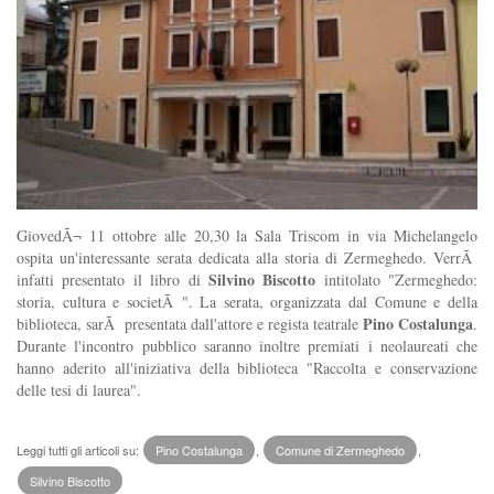
GiovedÃ¬ 11 ottobre alle 20,30 la Sala Triscom in via Michelangelo
ospita un'interessante serata dedicata alla storia di Zermeghedo. VerrÃ
Silvino Biscotto
infatti presentato il libro di
intitolato "Zermeghedo:
storia, cultura e societÃ ". La serata, organizzata dal Comune e della
Pino Costalunga
biblioteca, sarÃ presentata dall'attore e regista teatrale
.
Durante l'incontro pubblico saranno inoltre premiati i neolaureati che
hanno aderito all'iniziativa della biblioteca "Raccolta e conservazione
delle tesi di laurea".
Leggi tutti gli articoli su:
Pino Costalunga
,
Comune di Zermeghedo
,
Silvino Biscotto