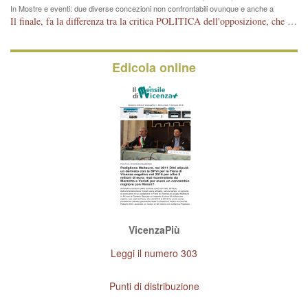
In Mostre e eventi: due diverse concezioni non confrontabili ovunque e anche a
Vicenza
Il finale, fa la differenza tra la critica POLITICA dell'opposizione, che ha perso le elezioni ed è minoranza e non trova altri argomenti per politicizzare sul sito qua o là ? La critica d'arte invece è un'altra cosa che lascio agli altri. Per ora mi basta la lezione magistrale del prof. Giulianati.
Edicola online
VicenzaPiù
Leggi il numero 303
Punti di distribuzione