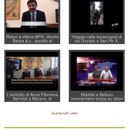
Ristori a vittime BPVi, Veneto
Viaggio nella baraccopoli di
Banca & c., appello al
via Giuriato a San Pio X.
sottosegretario Alessio
Vicenza ai Vicentini: “faremo
Villarosa: per mettere ordine
un regalo di Natale ai
convochi con Di Maio CNCU
residenti”
a supporto della cabina di
regia al Mef
L'omicidio di Anna Filomena
Miatello e Belluco
Barretta a Marano, le
commentano bozza su ristori
indagini dei carabinieri di
BPVi e Veneto Banca
Vicenza sul marito Angelo
Lavarra: più avvincenti di
Guarda tutti i video
quelle di... Barbara D'Urso