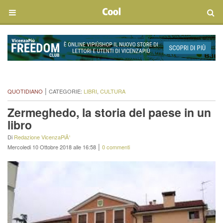
|
QUOTIDIANO
CATEGORIE:
LIBRI
,
CULTURA
Zermeghedo, la storia del paese in un
libro
Di
Redazione VicenzaPiÃ¹
|
Mercoledi 10 Ottobre 2018 alle 16:58
0 commenti