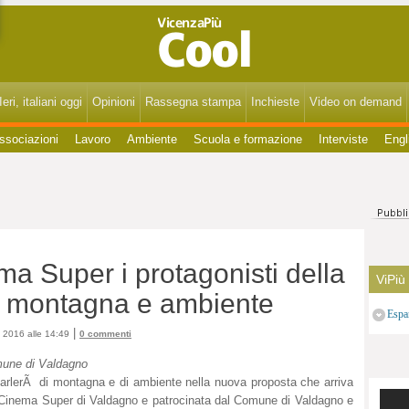
VicenzaPiùCool - Spettacoli, cultura, eventi, gossip di Vicenza, Bassano, Thiene, Schio, Montecchio, Arzignano e del Vicentino.
eri, italiani oggi
Opinioni
Rassegna stampa
Inchieste
Video on demand
ssociazioni
Lavoro
Ambiente
Scuola e formazione
Interviste
Engl
a Super i protagonisti della
ViPiù
 montagna e ambiente
Espa
|
 2016 alle 14:49
0 commenti
une di Valdagno
parlerÃ di montagna e di ambiente nella nuova proposta che arriva
 Cinema Super di Valdagno e patrocinata dal Comune di Valdagno e