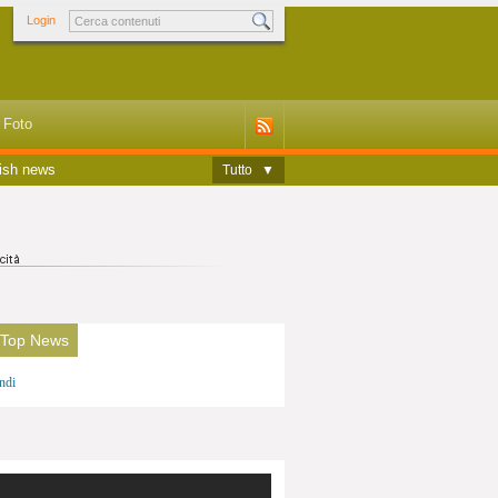
Login
Foto
ish news
Tutto
▼
 Top News
ndi