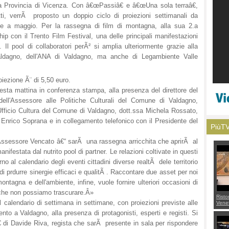
la Provincia di Vicenza. Con â€œPassiâ€ e â€œUna sola terraâ€,
atti, verrÃ proposto un doppio ciclo di proiezioni settimanali da
ile a maggio. Per la rassegna di film di montagna, alla sua 2.a
ip con il Trento Film Festival, una delle principali manifestazioni
. Il pool di collaboratori perÃ² si amplia ulteriormente grazie alla
aldagno, dell'ANA di Valdagno, ma anche di Legambiente Valle
oiezione Ã¨ di 5,50 euro.
sta mattina in conferenza stampa, alla presenza del direttore del
ell'Assessore alle Politiche Culturali del Comune di Valdagno,
'Ufficio Cultura del Comune di Valdagno, dott.ssa Michela Rossato,
 Enrico Soprana e in collegamento telefonico con il Presidente del
PiùT
'Assessore Vencato â€“ sarÃ una rassegna arricchita che aprirÃ al
ifestata dal nutrito pool di partner. Le relazioni coltivate in questi
o al calendario degli eventi cittadini diverse realtÃ dele territorio
 di prdurre sinergie efficaci e qualitÃ . Raccontare due asset per noi
tagna e dell'ambiente, infine, vuole fornire ulteriori occasioni di
 che non possiamo trascurare.Â»
Risto
 calendario di settimana in settimane, con proiezioni previste alle
Venet
appel
to a Valdagno, alla presenza di protagonisti, esperti e registi. Si
Aless
mette
€ di Davide Riva, regista che sarÃ presente in sala per rispondere
con 