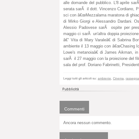
alle domande del pubblico. L'8 aprile sa
serata sarÃ il dott. Vincenzo Cordiano, P
sci con â€œMezzalama maratona di ghiacci
di Mirko Giorgi e Alessandro Dardani. Osp
Alessio Padovese sarÃ ospite per presen
maggio ci sarÃ un'altra doppia proiezion
â€“ Vita di Mary Varaleâ€ di Sabrina Bona
ambiente il 13 maggio con â€œChasing Ice
Lowe's metanoiaâ€ di James Aikman, in 
sarÃ il 27 maggio con la proiezione del f
sala del prof. Doriano Fabrinetti, Preside
Leggi tutti gli articoli su:
ambiente
,
Cinema
,
rassegna
Commenti
Ancora nessun commento.