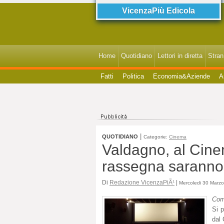
VicenzaPiù Edicola
Home
Quotidiano
Lettori in diretta
StranI
Fatti
Politica
Economia&Aziende
A
|
QUOTIDIANO
Categorie:
Cinema
Valdagno, al Cinem
rassegna saranno
Di
Redazione VicenzaPiÃ¹
|
Mercoledi 30 Marzo
Com
Si 
dal