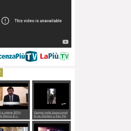
V
ri a vittime BPVi,
Viaggio nella baraccopoli
o Banca & c.,
di via Giuriato a San Pio
lo al sottosegretario
X. Vicenza ai Vicentini:
io Villarosa: per
“faremo un regalo di
re ordine convochi
Natale ai residenti”
Di Maio CNCU a