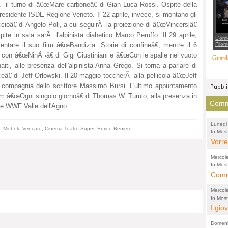
rÃ il turno di â€œMare carboneâ€ di Gian Luca Rossi. Ospite della
suppo
regia
residente ISDE Regione Veneto. Il 22 aprile, invece, si montano gli
oâ€ di Angelo Poli, a cui seguirÃ la proiezione di â€œVincersiâ€
ite in sala sarÃ l'alpinista diabetico Marco Peruffo. Il 29 aprile,
L'omi
Filom
tare il suo film â€œBandizia. Storie di confineâ€, mentre il 6
Maran
e con â€œNinÃ¬â€ di Gigi Giustiniani e â€œCon le spalle nel vuoto
carab
Guarda
marit
iti, alle presenza dell'alpinista Anna Grego. Si torna a parlare di
più a
di...
â€ di Jeff Orlowski. Il 20 maggio toccherÃ alla pellicola â€œJeff
compagnia dello scrittore Massimo Bursi. L'ultimo appuntamento
ilm â€œOgni singolo giornoâ€ di Thomas W. Turulo, alla presenza in
Comme
nte WWF Valle dell'Agno.
Lunedi
,
Michele Vencato
,
Cinema Teatro Super
,
Enrico Beniero
In Most
(Lucian
di vola
Vorre
inten
Mercol
e sag
In Most
Cultura
Comme
conti
per il 
anche
Chier
Mercol
comp
FORT
In Most
Cultura
I gio
promo
TUTTA
per il 
mostr
effet
RUSS
Domeni