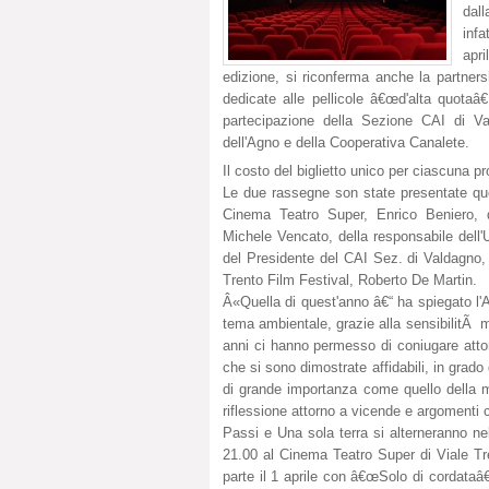
dal
inf
apr
edizione, si riconferma anche la partnersh
dedicate alle pellicole â€œd'alta quotaâ€
partecipazione della Sezione CAI di V
dell'Agno e della Cooperativa Canalete.
Il costo del biglietto unico per ciascuna pr
Le due rassegne son state presentate que
Cinema Teatro Super, Enrico Beniero, d
Michele Vencato, della responsabile dell
del Presidente del CAI Sez. di Valdagno,
Trento Film Festival, Roberto De Martin.
Â«Quella di quest'anno â€“ ha spiegato l
tema ambientale, grazie alla sensibilitÃ man
anni ci hanno permesso di coniugare attorn
che si sono dimostrate affidabili, in grado
di grande importanza come quello della mon
riflessione attorno a vicende e argomenti
Passi e Una sola terra si alterneranno nel
21.00 al Cinema Teatro Super di Viale Tren
parte il 1 aprile con â€œSolo di cordataâ