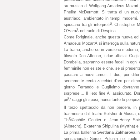
su musica di Wolfgang Amadeus Mozart, l
Phelim McDermott. Si tratta di un nuovo
austriaco, ambientato in tempi moderni,
spiccano tra gli interpretiÂ Christopher
O'HaraÂ nel ruolo di Despina.
Come l'originale, anche questa nuova ed
Amadeus MozartÂ si interroga sulla natura 
La trama, anche se in versione moderna, 
filosofo Don Alfonso, i due ufficiali Gugl
Dorabella, sapranno essere fedeli in ogni
femminile non esiste e che, se si presenta
passare a nuovi amori. I due, per difen
scommette cento zecchini d'oro per dimos
giorno Ferrando e Guglielmo dovranno
sorprese.... Il lieto fine Ã¨ assicurato, 
piÃ¹ saggi gli sposi; nonostante le peripe
Il terzo spettacolo da non perdere, in 
trasmesso dal Teatro Bolshoi di Mosca, co
ThÃ©ophile Gautier e Jean-Henry Sain
(Albrecht), Ekaterina Shipulina (Myrtha) e
La prima ballerina
Svetlana Zakharova
in
sensazionale Sergei Polunin nel ruolo 