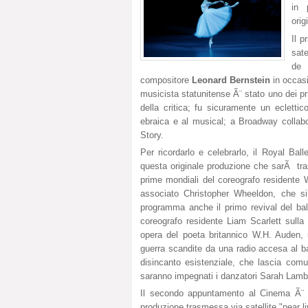
in 
orig
Il 
sate
de 
compositore
Leonard Bernstein
in occasi
musicista statunitense Ã¨ stato uno dei pr
della critica; fu sicuramente un ecletti
ebraica e al musical; a Broadway colla
Story.
Per ricordarlo e celebrarlo, il Royal Ball
questa originale produzione che sarÃ tra
prime mondiali del coreografo residente 
associato Christopher Wheeldon, che si
programma anche il primo revival del bal
coreografo residente Liam Scarlett sulla
opera del poeta britannico W.H. Auden, 
guerra scandite da una radio accesa al ba
disincanto esistenziale, che lascia comu
saranno impegnati i danzatori Sarah Lam
Il secondo appuntamento al Cinema Ã¨ 
produzione trasmessa via satellite "near 