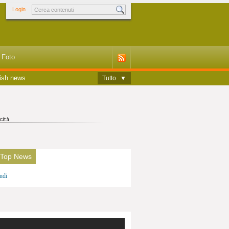
Login
Foto
ish news
Tutto
▼
 Top News
ndi