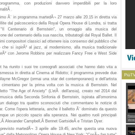
programma, con produzioni davvero imperdibili per la loro
inalitÃ .
primo Ã¨ in programma martedÃ¬ 27 marzo alle 20.15 in diretta via
llite dal palcoscenico della Royal Opera House di Londra, si tratta
"Il Centenario di Bernstein", un omaggio alla musica del
one del centenario della sua nascita, tributatogli dal Royal Ballet. Il
imi compositori classici ad ottenere isia consenso del pubblico che
co che si ispirÃ² al jazz, al modernismo, alla musica tradizionale
borÃ² con Jerome Robbins per realizzare Fancy Free e West Side
et ha riunito i suoi tre coreografi associati che hanno dato vita a
smessa in diretta al Cinema al Ridotto; il programma prevede due
PiùT
Wayne McGregor (ormai una star del contemporaneo) e dell'artista
 cimentano per la prima volta con la musica di Bernstein. Nel
letto "The Age of Anxiety" (L'etÃ dell'ansia), creato nel 2014 dal
 musica della Seconda Sinfonia di Bernstein, ispirata all'omonima
un dialogo tra quattro sconosciuti che commentano le notizie di
r. Come l'opera letteraria, anche il balletto Ã¨ dominato da questo
nque un piccolo spazio alla speranza. Nei quattro ruoli principali
Risto
Venet
b,Â Alexander Campbell,Â Bennet GartsideÂ e Tristan Dyer.
appel
Aless
previsto martedÃ¬ 3 aprile alle 19.45, anche questa una nuova
mette
con 
live" dalla Metropolitan Opera House di New York: "CosÃ¬ fan tutte"