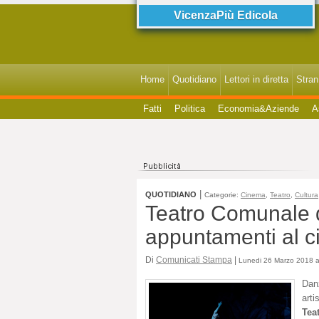
VicenzaPiù Edicola
Home
Quotidiano
Lettori in diretta
StranI
Fatti
Politica
Economia&Aziende
A
|
QUOTIDIANO
Categorie:
Cinema
,
Teatro
,
Cultura
Teatro Comunale d
appuntamenti al c
Di
Comunicati Stampa
|
Lunedi 26 Marzo 2018 a
Danz
art
Tea