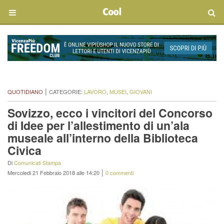
|
QUOTIDIANO
CATEGORIE:
LAVORO
,
MUSEI
,
GIOVANI
Sovizzo, ecco i vincitori del Concorso
di Idee per l’allestimento di un’ala
museale all’interno della Biblioteca
Civica
Di
Comunicati Stampa
|
Mercoledi 21 Febbraio 2018 alle 14:20
0 commenti