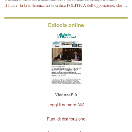
Vicenza
Il finale, fa la differenza tra la critica POLITICA dell'opposizione, che ha perso le elezioni ed è minoranza e non trova altri argomenti per politicizzare sul sito qua o là ? La critica d'arte invece è un'altra cosa che lascio agli altri. Per ora mi basta la lezione magistrale del prof. Giulianati.
Edicola online
VicenzaPiù
Leggi il numero 303
Punti di distribuzione