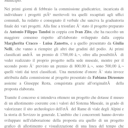
Municipio.
Nei primi giorni di febbraio la commissione giudicatrice, incaricata di
individuare i progetti piÃ¹ meritevoli tra quelli recapitati agli uffici
comunali, ha redatto e consegnato il verbale che sanciva la graduatoria
finale dei vari progetti. Alla fine a trionfare Ã¨ stato il progetto preparato
Antonio Filippo Tandoi
Ivan Zito
da
in coppia con
, che ha raccolto un
maggiore consenso rispetto all'elaborato sviluppato dalla coppia
Margherita Cracco
Luisa Zanotto,
Giulia
-
e a quello presentato da
Nelli
, che vanno a riempire gli altri due gradini del podio. Ai primi
classificati andrÃ un premio di 1700,00 â‚¬, oltre alla possibilitÃ di
veder realizzato il proprio progetto nella sede museale, mentre per il
secondo posto Ã¨ previsto un premio di 800,00 â‚¬, sono 500,00 â‚¬
quelli vinti dai terzi classificati. Una menzione d'onore Ã¨ stata invece
Fabiana Dicuonzo
attribuita dalla commissione al progetto presentato da
assieme a Giuseppe Resta, conquistata grazie all'originalitÃ della
proposta elaborata.
Tramite il concorso si intendeva ottenere un progetto che dotasse il museo
di un allestimento coerente con i valori del Sistema Museale, in grado di
valorizzare il sito archeologico dell'etÃ del Rame di viale degli Alpini e
la storia di Sovizzo in generale. L'ambito che i concorrenti hanno dovuto
sviluppare nell'elaborazione della proposta era quello di un progetto
grafico di allestimento e visualizzazione di una linea del tempo che