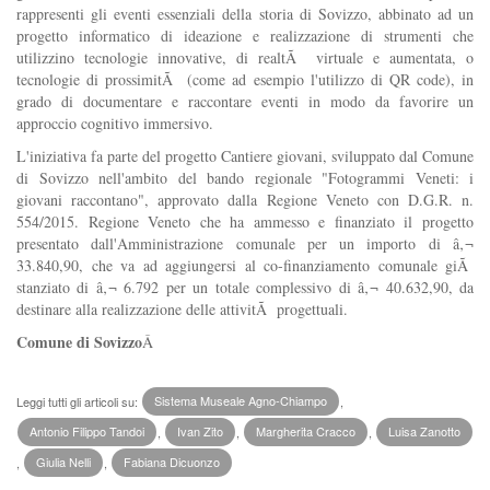
rappresenti gli eventi essenziali della storia di Sovizzo, abbinato ad un
progetto informatico di ideazione e realizzazione di strumenti che
utilizzino tecnologie innovative, di realtÃ virtuale e aumentata, o
tecnologie di prossimitÃ (come ad esempio l'utilizzo di QR code), in
grado di documentare e raccontare eventi in modo da favorire un
approccio cognitivo immersivo.
L'iniziativa fa parte del progetto Cantiere giovani, sviluppato dal Comune
di Sovizzo nell'ambito del bando regionale "Fotogrammi Veneti: i
giovani raccontano", approvato dalla Regione Veneto con D.G.R. n.
554/2015. Regione Veneto che ha ammesso e finanziato il progetto
presentato dall'Amministrazione comunale per un importo di â‚¬
33.840,90, che va ad aggiungersi al co-finanziamento comunale giÃ
stanziato di â‚¬ 6.792 per un totale complessivo di â‚¬ 40.632,90, da
destinare alla realizzazione delle attivitÃ progettuali.
Comune di Sovizzo
Â
Leggi tutti gli articoli su:
Sistema Museale Agno-Chiampo
,
Antonio Filippo Tandoi
,
Ivan Zito
,
Margherita Cracco
,
Luisa Zanotto
,
Giulia Nelli
,
Fabiana Dicuonzo