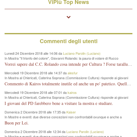
ViPiù Top News
Commenti degli utenti
Lunedi 24 Dicembre 2018 alle 14:06 da
Luciano Parolin (Luciano)
In Mostra "Il trionfo del colore", Giovanni Rolando: la paura di volare di Rucco
Vorrei sapere dal C.C. Rolando cosa intende per Cultura ? Forse tarallucci, vino e sagre, o spaghetti tricolori del PD ? Il continuo (s)parlare della mostra a Palazzo Chiericati caro consigliere DANNEGGIA FORTEMENTE l'immagine della città TUTTA e fa deviare i consensi che in RUSSIA (badi bene ex U.R.S.S.) sono ECCELLENTI. A livello artistico l'evento è di alta Valenza culturale, COMPITO di Tutta la Cittadinanza fare il possibile per propagandare l'iniziativa senza farne UN CASO PARTITICO come fa Lei da sempre. Meno Gazebo + Partecipazione! E così sia. Amen.
Mercoledi 19 Dicembre 2018 alle 14:37 da
alesfur
In Mostra al Chiericati, Caterina Soprana (Commissione Cultura) risponde ai giovani
del Pd: "realizzata a costo zero per il Comune"
Commento di Kairos totalmente inutile ed anche un po' patetico. Quella che è completamente mancata è stata la promozione internazionale dell'evento effettuata da chi lo sa fare, l'amministrazione in questo è stata totalmente assente relegando al provincialismo una mostra che meritava ben altre platee ed i risultati sono sotto gli occhi di tutti. Su questo bisogna parlare, il fatto di averla organizzata al Chiericati certo non ha aiutato ma è un aspetto secondario rispetto a quello della promozione. In città con le mostre organizzate da Goldin - che certo ha fatto principalmente i suoi interessi, ma ne ha comunque beneficiato la città in immagine e commercio per il centro - arrivavano giornalmente pullman carichi di turisti. Dove sono i turisti ora?
Mercoledi 19 Dicembre 2018 alle 07:01 da
kairos
In Mostra al Chiericati, Caterina Soprana (Commissione Cultura) risponde ai giovani
del Pd: "realizzata a costo zero per il Comune"
I giovani del PD farebbero bene a visitare la mostra e studiare.
Domenica 2 Dicembre 2018 alle 17:35 da
Kaiser
In Mostre e eventi: due diverse concezioni non confrontabili ovunque e anche a
Vicenza
Buon per Lei.
Domenica 2 Dicembre 2018 alle 12:34 da
Luciano Parolin (Luciano)
In Mostre e eventi: due diverse concezioni non confrontabili ovunque e anche a