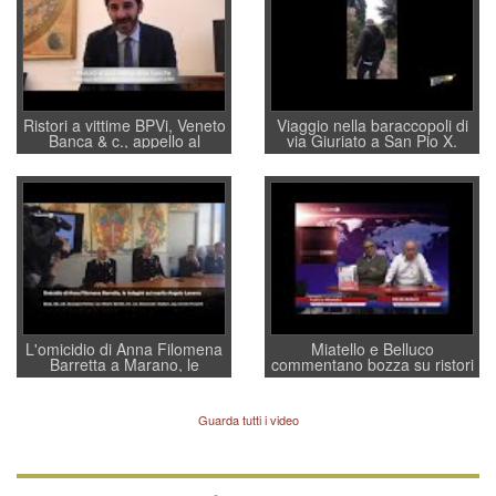
Ristori a vittime BPVi, Veneto
Viaggio nella baraccopoli di
Banca & c., appello al
via Giuriato a San Pio X.
sottosegretario Alessio
Vicenza ai Vicentini: “faremo
Villarosa: per mettere ordine
un regalo di Natale ai
convochi con Di Maio CNCU
residenti”
a supporto della cabina di
regia al Mef
L'omicidio di Anna Filomena
Miatello e Belluco
Barretta a Marano, le
commentano bozza su ristori
indagini dei carabinieri di
BPVi e Veneto Banca
Vicenza sul marito Angelo
Lavarra: più avvincenti di
Guarda tutti i video
quelle di... Barbara D'Urso