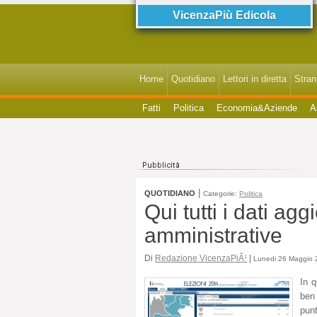
VicenzaPiù Edicola
Home
Quotidiano
Lettori in diretta
StranI
Fatti
Politica
Economia&Aziende
A
|
QUOTIDIANO
Categorie:
Politica
Qui tutti i dati ag
amministrative
Di
Redazione VicenzaPiÃ¹
|
Lunedi 26 Maggio 2
In q
ben
pun