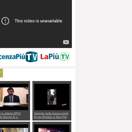
V
ri a vittime BPVi,
Viaggio nella baraccopoli
o Banca & c.,
di via Giuriato a San Pio
lo al sottosegretario
X. Vicenza ai Vicentini:
io Villarosa: per
“faremo un regalo di
re ordine convochi
Natale ai residenti”
Di Maio CNCU a