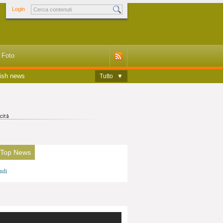
Login
Foto
ish news
Tutto
▼
 Top News
ndi