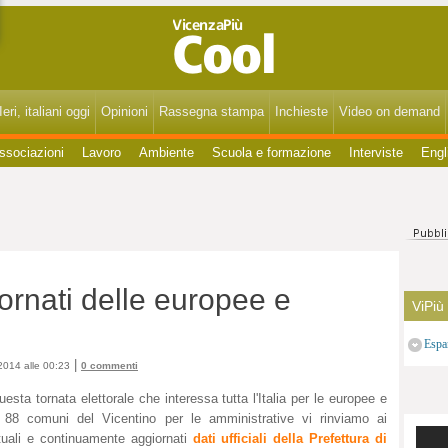
VicenzaPiùCool - Spettacoli, cultura, eventi, gossip di Vicenza, Bassano, Thiene, Schio, Montecchio, Arzignano e del Vicentino.
eri, italiani oggi
Opinioni
Rassegna stampa
Inchieste
Video on demand
ssociazioni
Lavoro
Ambiente
Scuola e formazione
Interviste
Engl
giornati delle europee e
ViPiù
Espa
|
014 alle 00:23
0 commenti
uesta tornata elettorale che interessa tutta l'Italia per le europee e
 88 comuni del Vicentino per le amministrative vi rinviamo ai
tuali e continuamente aggiornati
dati ufficiali della Prefettura di