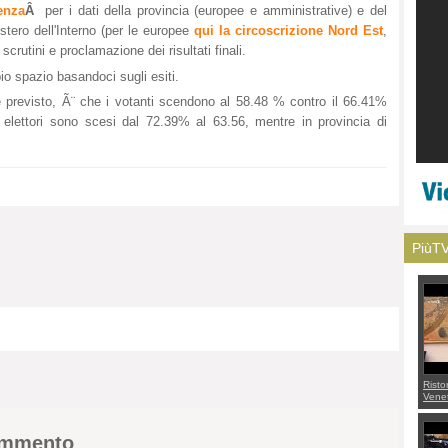
enza
Â
per i dati della provincia (europee e amministrative) e del
stero dell'Interno (per le europee
qui la circoscrizione Nord Est
,
 scrutini e proclamazione dei risultati finali.
o spazio basandoci sugli esiti.
 e previsto, Ã¨ che i votanti scendono al 58.48 % contro il 66.41%
 elettori sono scesi dal 72.39% al 63.56, mentre in provincia di
PiùT
Risto
Venet
appel
Aless
mette
commento
con 