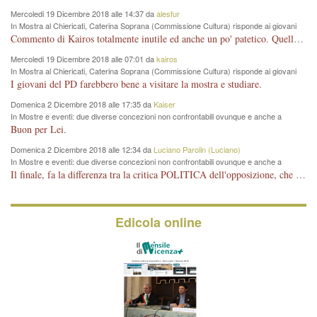
Mercoledi 19 Dicembre 2018 alle 14:37 da
alesfur
In Mostra al Chiericati, Caterina Soprana (Commissione Cultura) risponde ai giovani
del Pd: "realizzata a costo zero per il Comune"
Commento di Kairos totalmente inutile ed anche un po' patetico. Quella che è completamente mancata è stata la promozione internazionale dell'evento effettuata da chi lo sa fare, l'amministrazione in questo è stata totalmente assente relegando al provincialismo una mostra che meritava ben altre platee ed i risultati sono sotto gli occhi di tutti. Su questo bisogna parlare, il fatto di averla organizzata al Chiericati certo non ha aiutato ma è un aspetto secondario rispetto a quello della promozione. In città con le mostre organizzate da Goldin - che certo ha fatto principalmente i suoi interessi, ma ne ha comunque beneficiato la città in immagine e commercio per il centro - arrivavano giornalmente pullman carichi di turisti. Dove sono i turisti ora?
Mercoledi 19 Dicembre 2018 alle 07:01 da
kairos
In Mostra al Chiericati, Caterina Soprana (Commissione Cultura) risponde ai giovani
del Pd: "realizzata a costo zero per il Comune"
I giovani del PD farebbero bene a visitare la mostra e studiare.
Domenica 2 Dicembre 2018 alle 17:35 da
Kaiser
In Mostre e eventi: due diverse concezioni non confrontabili ovunque e anche a
Vicenza
Buon per Lei.
Domenica 2 Dicembre 2018 alle 12:34 da
Luciano Parolin (Luciano)
In Mostre e eventi: due diverse concezioni non confrontabili ovunque e anche a
Vicenza
Il finale, fa la differenza tra la critica POLITICA dell'opposizione, che ha perso le elezioni ed è minoranza e non trova altri argomenti per politicizzare sul sito qua o là ? La critica d'arte invece è un'altra cosa che lascio agli altri. Per ora mi basta la lezione magistrale del prof. Giulianati.
Edicola online