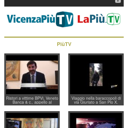
PiùTV
Ristori a vittime BPVi, Veneto
Viaggio nella baraccopoli di
Banca & c., appello al
via Giuriato a San Pio X.
sottosegretario Alessio
Vicenza ai Vicentini: “faremo
Villarosa: per mettere ordine
un regalo di Natale ai
convochi con Di Maio CNCU
residenti”
a supporto della cabina di
regia al Mef