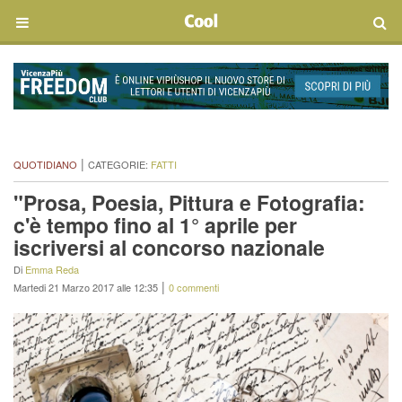
|
QUOTIDIANO
CATEGORIE:
FATTI
"Prosa, Poesia, Pittura e Fotografia:
c'è tempo fino al 1° aprile per
iscriversi al concorso nazionale
Di
Emma Reda
|
Martedi 21 Marzo 2017 alle 12:35
0 commenti