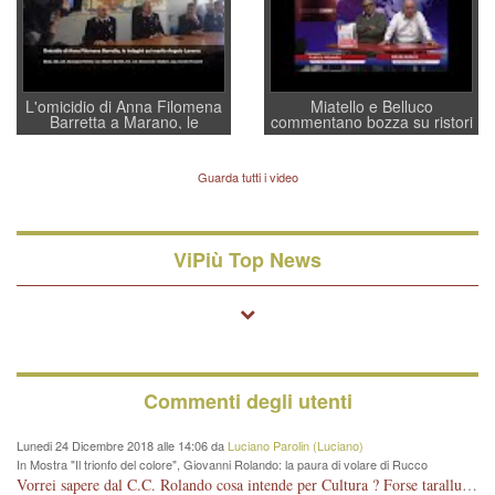
L'omicidio di Anna Filomena
Miatello e Belluco
Barretta a Marano, le
commentano bozza su ristori
indagini dei carabinieri di
BPVi e Veneto Banca
Vicenza sul marito Angelo
Lavarra: più avvincenti di
Guarda tutti i video
quelle di... Barbara D'Urso
ViPiù Top News
Commenti degli utenti
Lunedi 24 Dicembre 2018 alle 14:06 da
Luciano Parolin (Luciano)
In Mostra "Il trionfo del colore", Giovanni Rolando: la paura di volare di Rucco
Vorrei sapere dal C.C. Rolando cosa intende per Cultura ? Forse tarallucci, vino e sagre, o spaghetti tricolori del PD ? Il continuo (s)parlare della mostra a Palazzo Chiericati caro consigliere DANNEGGIA FORTEMENTE l'immagine della città TUTTA e fa deviare i consensi che in RUSSIA (badi bene ex U.R.S.S.) sono ECCELLENTI. A livello artistico l'evento è di alta Valenza culturale, COMPITO di Tutta la Cittadinanza fare il possibile per propagandare l'iniziativa senza farne UN CASO PARTITICO come fa Lei da sempre. Meno Gazebo + Partecipazione! E così sia. Amen.