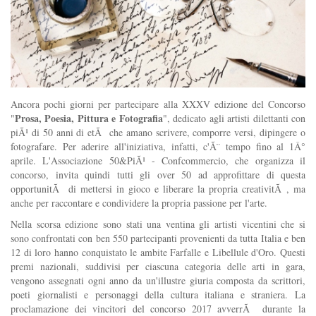
Ancora pochi giorni per partecipare alla XXXV edizione del Concorso
Prosa, Poesia, Pittura e Fotografia
"
", dedicato agli artisti dilettanti con
piÃ¹ di 50 anni di etÃ che amano scrivere, comporre versi, dipingere o
fotografare. Per aderire all'iniziativa, infatti, c'Ã¨ tempo fino al 1Â°
aprile. L'Associazione 50&PiÃ¹ - Confcommercio, che organizza il
concorso, invita quindi tutti gli over 50 ad approfittare di questa
opportunitÃ di mettersi in gioco e liberare la propria creativitÃ , ma
anche per raccontare e condividere la propria passione per l'arte.
Nella scorsa edizione sono stati una ventina gli artisti vicentini che si
sono confrontati con ben 550 partecipanti provenienti da tutta Italia e ben
12 di loro hanno conquistato le ambite Farfalle e Libellule d'Oro. Questi
premi nazionali, suddivisi per ciascuna categoria delle arti in gara,
vengono assegnati ogni anno da un'illustre giuria composta da scrittori,
poeti giornalisti e personaggi della cultura italiana e straniera. La
proclamazione dei vincitori del concorso 2017 avverrÃ durante la