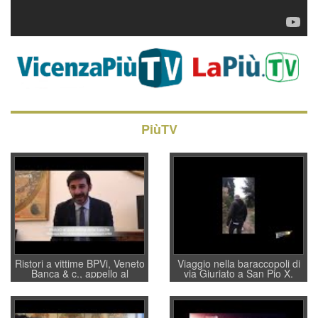
PiùTV
Ristori a vittime BPVi, Veneto
Viaggio nella baraccopoli di
Banca & c., appello al
via Giuriato a San Pio X.
sottosegretario Alessio
Vicenza ai Vicentini: “faremo
Villarosa: per mettere ordine
un regalo di Natale ai
convochi con Di Maio CNCU
residenti”
a supporto della cabina di