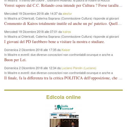
Vorrei sapere dal C.C. Rolando cosa intende per Cultura ? Forse tarallucci, vino e sagre, o spaghetti tricolori del PD ? Il continuo (s)parlare della mostra a Palazzo Chiericati caro consigliere DANNEGGIA FORTEMENTE l'immagine della città TUTTA e fa deviare i consensi che in RUSSIA (badi bene ex U.R.S.S.) sono ECCELLENTI. A livello artistico l'evento è di alta Valenza culturale, COMPITO di Tutta la Cittadinanza fare il possibile per propagandare l'iniziativa senza farne UN CASO PARTITICO come fa Lei da sempre. Meno Gazebo + Partecipazione! E così sia. Amen.
Mercoledi 19 Dicembre 2018 alle 14:37 da
alesfur
In Mostra al Chiericati, Caterina Soprana (Commissione Cultura) risponde ai giovani
del Pd: "realizzata a costo zero per il Comune"
Commento di Kairos totalmente inutile ed anche un po' patetico. Quella che è completamente mancata è stata la promozione internazionale dell'evento effettuata da chi lo sa fare, l'amministrazione in questo è stata totalmente assente relegando al provincialismo una mostra che meritava ben altre platee ed i risultati sono sotto gli occhi di tutti. Su questo bisogna parlare, il fatto di averla organizzata al Chiericati certo non ha aiutato ma è un aspetto secondario rispetto a quello della promozione. In città con le mostre organizzate da Goldin - che certo ha fatto principalmente i suoi interessi, ma ne ha comunque beneficiato la città in immagine e commercio per il centro - arrivavano giornalmente pullman carichi di turisti. Dove sono i turisti ora?
Mercoledi 19 Dicembre 2018 alle 07:01 da
kairos
In Mostra al Chiericati, Caterina Soprana (Commissione Cultura) risponde ai giovani
del Pd: "realizzata a costo zero per il Comune"
I giovani del PD farebbero bene a visitare la mostra e studiare.
Domenica 2 Dicembre 2018 alle 17:35 da
Kaiser
In Mostre e eventi: due diverse concezioni non confrontabili ovunque e anche a
Vicenza
Buon per Lei.
Domenica 2 Dicembre 2018 alle 12:34 da
Luciano Parolin (Luciano)
In Mostre e eventi: due diverse concezioni non confrontabili ovunque e anche a
Vicenza
Il finale, fa la differenza tra la critica POLITICA dell'opposizione, che ha perso le elezioni ed è minoranza e non trova altri argomenti per politicizzare sul sito qua o là ? La critica d'arte invece è un'altra cosa che lascio agli altri. Per ora mi basta la lezione magistrale del prof. Giulianati.
Edicola online