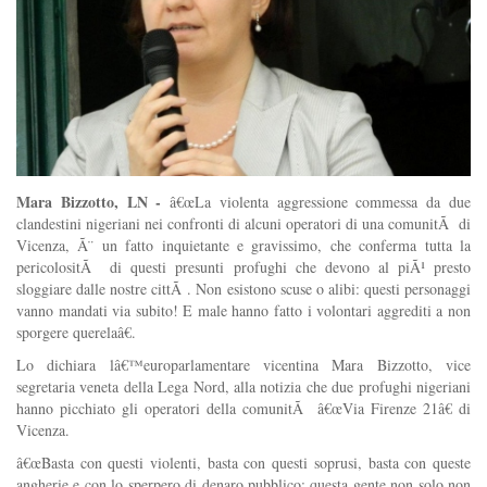
Mara Bizzotto, LN -
â€œLa violenta aggressione commessa da due
clandestini nigeriani nei confronti di alcuni operatori di una comunitÃ di
Vicenza, Ã¨ un fatto inquietante e gravissimo, che conferma tutta la
pericolositÃ di questi presunti profughi che devono al piÃ¹ presto
sloggiare dalle nostre cittÃ . Non esistono scuse o alibi: questi personaggi
vanno mandati via subito! E male hanno fatto i volontari aggrediti a non
sporgere querelaâ€.
Lo dichiara lâ€™europarlamentare vicentina Mara Bizzotto, vice
segretaria veneta della Lega Nord, alla notizia che due profughi nigeriani
hanno picchiato gli operatori della comunitÃ â€œVia Firenze 21â€ di
Vicenza.
â€œBasta con questi violenti, basta con questi soprusi, basta con queste
angherie e con lo sperpero di denaro pubblico: questa gente non solo non