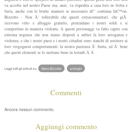
va accolta nel nostro Paese ma, anzi, va rispedita a casa loro in fretta e
furia, anche con le brutte maniere se necessario â€“ continua lâ€™on.
Bizzotto - Non Ã¨ tollerabile che questi extracomunitari, che giÃ
ricevono vitto e alloggio gratuito, pretendano i nostri soldi e si
comportino in maniera violenta. A questi personaggi va fatto capire con
estrema urgenza che non siamo disposti a subire la loro arroganza e
violenza, e che i nostri paesi e i nostri cittadini sono stanchi di assistere ai
loro vergognosi comportamenti: la nostra pazienza Ã¨ finita, ed Ã¨ bene
che questi elementi se lo mettano bene in testaâ€.Â Â
Leggi tutti gli articoli su:
Mara Bizzotto
,
profughi
Commenti
Ancora nessun commento.
Aggiungi commento