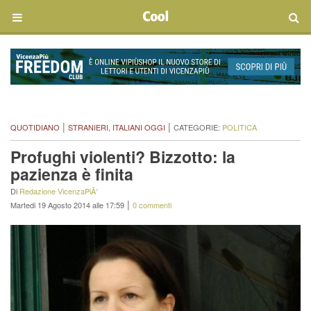
|
|
QUOTIDIANO
STRANIERI, ITALIANI OGGI
CATEGORIE:
POLITICA
Profughi violenti? Bizzotto: la
pazienza è finita
Di
Redazione VicenzaPiÃ¹
|
Martedi 19 Agosto 2014 alle 17:59
0 commenti