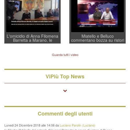
regia al Mef
L'omicidio di Anna Filomena
Miatello e Belluco
Barretta a Marano, le
commentano bozza su ristori
indagini dei carabinieri di
BPVi e Veneto Banca
Vicenza sul marito Angelo
Lavarra: più avvincenti di
Guarda tutti i video
quelle di... Barbara D'Urso
ViPiù Top News
Commenti degli utenti
Lunedi 24 Dicembre 2018 alle 14:06 da
Luciano Parolin (Luciano)
In Mostra "Il trionfo del colore", Giovanni Rolando: la paura di volare di Rucco