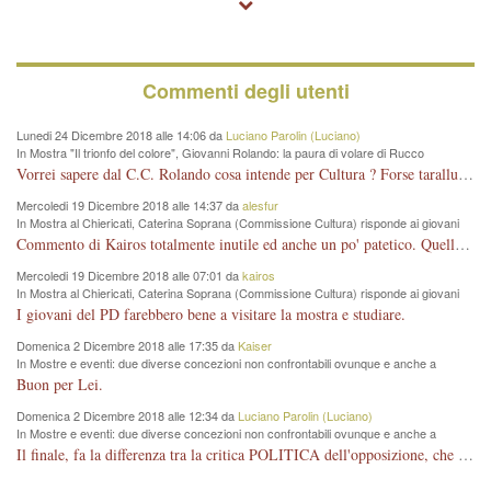
Commenti degli utenti
Lunedi 24 Dicembre 2018 alle 14:06 da
Luciano Parolin (Luciano)
In Mostra "Il trionfo del colore", Giovanni Rolando: la paura di volare di Rucco
Vorrei sapere dal C.C. Rolando cosa intende per Cultura ? Forse tarallucci, vino e sagre, o spaghetti tricolori del PD ? Il continuo (s)parlare della mostra a Palazzo Chiericati caro consigliere DANNEGGIA FORTEMENTE l'immagine della città TUTTA e fa deviare i consensi che in RUSSIA (badi bene ex U.R.S.S.) sono ECCELLENTI. A livello artistico l'evento è di alta Valenza culturale, COMPITO di Tutta la Cittadinanza fare il possibile per propagandare l'iniziativa senza farne UN CASO PARTITICO come fa Lei da sempre. Meno Gazebo + Partecipazione! E così sia. Amen.
Mercoledi 19 Dicembre 2018 alle 14:37 da
alesfur
In Mostra al Chiericati, Caterina Soprana (Commissione Cultura) risponde ai giovani
del Pd: "realizzata a costo zero per il Comune"
Commento di Kairos totalmente inutile ed anche un po' patetico. Quella che è completamente mancata è stata la promozione internazionale dell'evento effettuata da chi lo sa fare, l'amministrazione in questo è stata totalmente assente relegando al provincialismo una mostra che meritava ben altre platee ed i risultati sono sotto gli occhi di tutti. Su questo bisogna parlare, il fatto di averla organizzata al Chiericati certo non ha aiutato ma è un aspetto secondario rispetto a quello della promozione. In città con le mostre organizzate da Goldin - che certo ha fatto principalmente i suoi interessi, ma ne ha comunque beneficiato la città in immagine e commercio per il centro - arrivavano giornalmente pullman carichi di turisti. Dove sono i turisti ora?
Mercoledi 19 Dicembre 2018 alle 07:01 da
kairos
In Mostra al Chiericati, Caterina Soprana (Commissione Cultura) risponde ai giovani
del Pd: "realizzata a costo zero per il Comune"
I giovani del PD farebbero bene a visitare la mostra e studiare.
Domenica 2 Dicembre 2018 alle 17:35 da
Kaiser
In Mostre e eventi: due diverse concezioni non confrontabili ovunque e anche a
Vicenza
Buon per Lei.
Domenica 2 Dicembre 2018 alle 12:34 da
Luciano Parolin (Luciano)
In Mostre e eventi: due diverse concezioni non confrontabili ovunque e anche a
Vicenza
Il finale, fa la differenza tra la critica POLITICA dell'opposizione, che ha perso le elezioni ed è minoranza e non trova altri argomenti per politicizzare sul sito qua o là ? La critica d'arte invece è un'altra cosa che lascio agli altri. Per ora mi basta la lezione magistrale del prof. Giulianati.