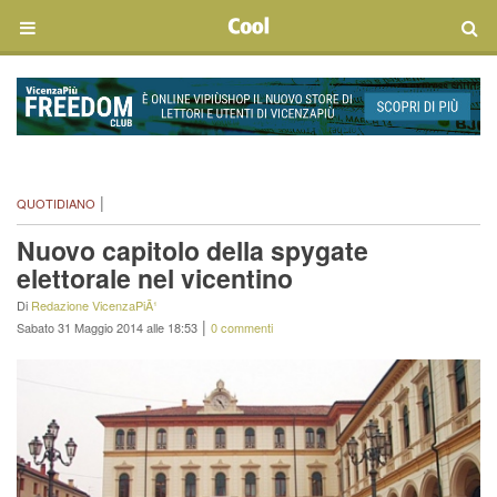
|
QUOTIDIANO
Nuovo capitolo della spygate
elettorale nel vicentino
Di
Redazione VicenzaPiÃ¹
|
Sabato 31 Maggio 2014 alle 18:53
0 commenti