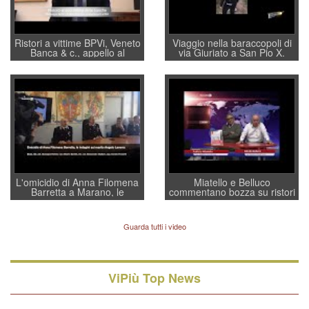
Ristori a vittime BPVi, Veneto
Viaggio nella baraccopoli di
Banca & c., appello al
via Giuriato a San Pio X.
sottosegretario Alessio
Vicenza ai Vicentini: “faremo
Villarosa: per mettere ordine
un regalo di Natale ai
convochi con Di Maio CNCU
residenti”
a supporto della cabina di
regia al Mef
L'omicidio di Anna Filomena
Miatello e Belluco
Barretta a Marano, le
commentano bozza su ristori
indagini dei carabinieri di
BPVi e Veneto Banca
Vicenza sul marito Angelo
Lavarra: più avvincenti di
Guarda tutti i video
quelle di... Barbara D'Urso
ViPiù Top News