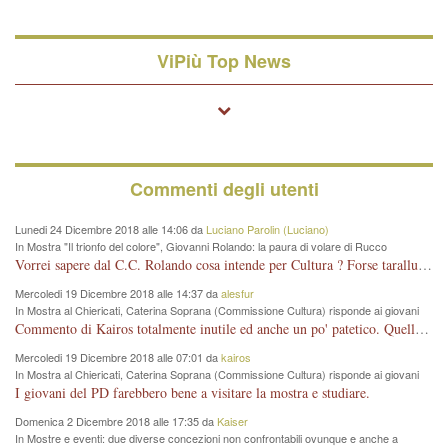
ViPiù Top News
Commenti degli utenti
Lunedi 24 Dicembre 2018 alle 14:06 da
Luciano Parolin (Luciano)
In Mostra "Il trionfo del colore", Giovanni Rolando: la paura di volare di Rucco
Vorrei sapere dal C.C. Rolando cosa intende per Cultura ? Forse tarallucci, vino e sagre, o spaghetti tricolori del PD ? Il continuo (s)parlare della mostra a Palazzo Chiericati caro consigliere DANNEGGIA FORTEMENTE l'immagine della città TUTTA e fa deviare i consensi che in RUSSIA (badi bene ex U.R.S.S.) sono ECCELLENTI. A livello artistico l'evento è di alta Valenza culturale, COMPITO di Tutta la Cittadinanza fare il possibile per propagandare l'iniziativa senza farne UN CASO PARTITICO come fa Lei da sempre. Meno Gazebo + Partecipazione! E così sia. Amen.
Mercoledi 19 Dicembre 2018 alle 14:37 da
alesfur
In Mostra al Chiericati, Caterina Soprana (Commissione Cultura) risponde ai giovani
del Pd: "realizzata a costo zero per il Comune"
Commento di Kairos totalmente inutile ed anche un po' patetico. Quella che è completamente mancata è stata la promozione internazionale dell'evento effettuata da chi lo sa fare, l'amministrazione in questo è stata totalmente assente relegando al provincialismo una mostra che meritava ben altre platee ed i risultati sono sotto gli occhi di tutti. Su questo bisogna parlare, il fatto di averla organizzata al Chiericati certo non ha aiutato ma è un aspetto secondario rispetto a quello della promozione. In città con le mostre organizzate da Goldin - che certo ha fatto principalmente i suoi interessi, ma ne ha comunque beneficiato la città in immagine e commercio per il centro - arrivavano giornalmente pullman carichi di turisti. Dove sono i turisti ora?
Mercoledi 19 Dicembre 2018 alle 07:01 da
kairos
In Mostra al Chiericati, Caterina Soprana (Commissione Cultura) risponde ai giovani
del Pd: "realizzata a costo zero per il Comune"
I giovani del PD farebbero bene a visitare la mostra e studiare.
Domenica 2 Dicembre 2018 alle 17:35 da
Kaiser
In Mostre e eventi: due diverse concezioni non confrontabili ovunque e anche a