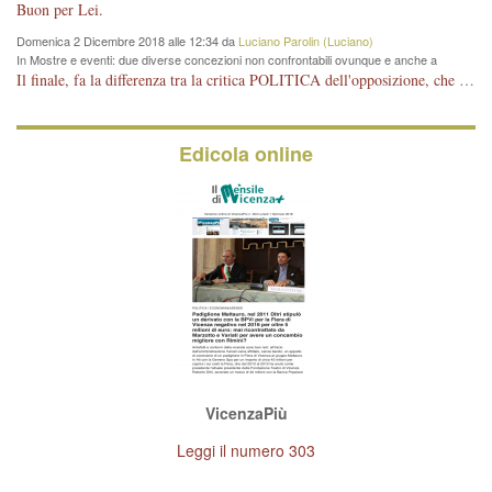
Vicenza
Buon per Lei.
Domenica 2 Dicembre 2018 alle 12:34 da
Luciano Parolin (Luciano)
In Mostre e eventi: due diverse concezioni non confrontabili ovunque e anche a
Vicenza
Il finale, fa la differenza tra la critica POLITICA dell'opposizione, che ha perso le elezioni ed è minoranza e non trova altri argomenti per politicizzare sul sito qua o là ? La critica d'arte invece è un'altra cosa che lascio agli altri. Per ora mi basta la lezione magistrale del prof. Giulianati.
Edicola online
VicenzaPiù
Leggi il numero 303