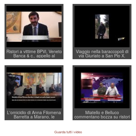
Ristori a vittime BPVi, Veneto
Viaggio nella baraccopoli di
Banca & c., appello al
via Giuriato a San Pio X.
sottosegretario Alessio
Vicenza ai Vicentini: “faremo
Villarosa: per mettere ordine
un regalo di Natale ai
convochi con Di Maio CNCU
residenti”
a supporto della cabina di
regia al Mef
L'omicidio di Anna Filomena
Miatello e Belluco
Barretta a Marano, le
commentano bozza su ristori
indagini dei carabinieri di
BPVi e Veneto Banca
Vicenza sul marito Angelo
Lavarra: più avvincenti di
Guarda tutti i video
quelle di... Barbara D'Urso