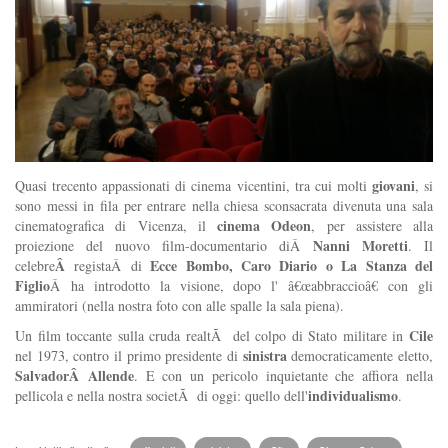
giovani
Quasi trecento appassionati di cinema vicentini, tra cui molti
, si
sono messi in fila per entrare nella chiesa sconsacrata divenuta una sala
cinema Odeon
cinematografica di Vicenza, il
, per assistere alla
Nanni Moretti
proiezione del nuovo film-documentario diÂ
. Il
Â
Ecce Bombo, Caro Diario o La Stanza del
celebre
registaÂ di
Figlio
Â ha introdotto la visione, dopo l' â€œabbraccioâ€ con gli
ammiratori (nella nostra foto con alle spalle la sala piena).
Cile
Un film toccante sulla cruda realtÃ del colpo di Stato militare in
sinistra
nel 1973, contro il primo presidente di
democraticamente eletto,
SalvadorÂ Allende
. E con un pericolo inquietante che affiora nella
individualismo
pellicola e nella nostra societÃ di oggi: quello dell'
.