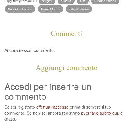
Leggi tutti gli articoli su:
rifugiati
,
sinistra
,
Cile
,
Cinema Odeon
,
Salvador Allende
,
Nanni Moretti
,
individualismo
Commenti
Ancora nessun commento.
Aggiungi commento
Accedi per inserire un
commento
Se sei registrato
effettua l'accesso
prima di scrivere il tuo
commento. Se non sei ancora registrato
puoi farlo subito qui
, è
gratis.