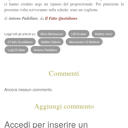
ci hanno creduto urge un ripasso del proporzionale. Per punizione la
prossima volta scriveranno sulla scheda: sono un coglione.
di
Antono Padellaro
, da
Il Fatto Quotidiano
Leggi tutti gli articoli su:
Silvio Berlusconi
,
Lilli Gruber
,
Matteo renzi
,
il Fatto Quotidiano
,
Matteo Salvini
,
Alessandro Di Battista
,
Luigi Di Maio
,
Antono Padellaro
Commenti
Ancora nessun commento.
Aggiungi commento
Accedi per inserire un