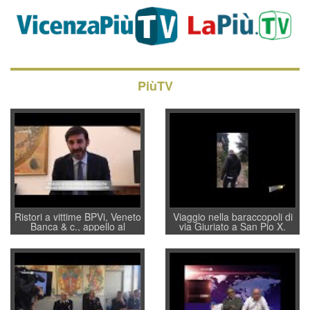
PiùTV
Ristori a vittime BPVi, Veneto
Viaggio nella baraccopoli di
Banca & c., appello al
via Giuriato a San Pio X.
sottosegretario Alessio
Vicenza ai Vicentini: “faremo
Villarosa: per mettere ordine
un regalo di Natale ai
convochi con Di Maio CNCU
residenti”
a supporto della cabina di
regia al Mef