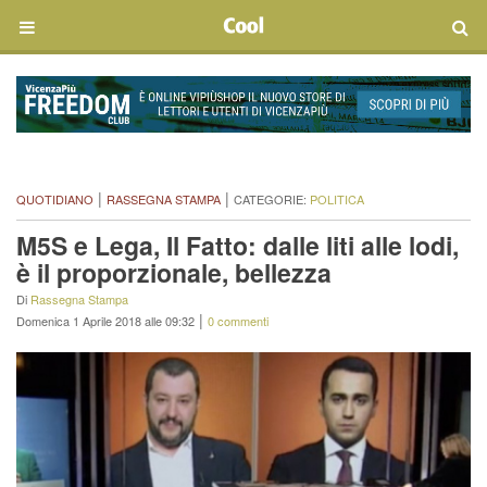
|
|
QUOTIDIANO
RASSEGNA STAMPA
CATEGORIE:
POLITICA
M5S e Lega, Il Fatto: dalle liti alle lodi,
è il proporzionale, bellezza
Di
Rassegna Stampa
|
Domenica 1 Aprile 2018 alle 09:32
0 commenti