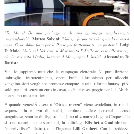
"
Di Maio? Di una pochezza e di una ignoranza semplicemente
Matteo Salvini
ineguagliabili
".
; "
Salvini fa politica da quando avevo 4
Luigi
anni. Cosa abbia fatto per il Paese nel frattempo Ã¨ un mistero
".
Di Maio
; "
Salvini? Nel caso il Movimento 5 Stelle dovesse allearsi con
Alessandro Di
chi ha rovinato l'Italia, lascerei il Movimento 5 Stelle
".
Battista
Via, lo sappiamo tutti che la campagna elettorale Ã¨ pura finzione,
imbroglio, intrattenimento, opera buffa, illusionismo per allocchi,
venghino siori venghino: promesse campate in aria, riforme fantasy, piÃ¹
soldi per tutti senza un euro in cassa, e chi ci casca peggio per lui. Ah ah,
non siamo mica nati ieri.
Otto e mezzo
E quando venerdÃ¬ sera a "
" viene scodellata, in rapida
sequenza, la caterva di insulti, parolacce, offese personali, accuse
sanguinose, smorfie di disgusto che (fino al 4 marzo) Lega e Cinquestelle
Elisabetta Gualmini
si sono accanitamente scambiati, la politologa
non
Lilli Gruber
"rabbrividisce" affatto (come l'ingenua
). Con la freddezza