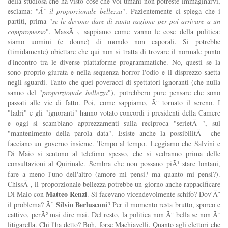
della studiosa che ha visto cose che voi umani non potreste immaginarvi,
esclama: "
Ãˆ il proporzionale bellezza
". Pazientemente ci spiega che i
partiti, prima "
se le devono dare di santa ragione per poi arrivare a un
compromesso
". MassÃ¬, sappiamo come vanno le cose della politica:
siamo uomini (e donne) di mondo non caporali. Si potrebbe
(timidamente) obiettare che qui non si tratta di trovare il normale punto
d'incontro tra le diverse piattaforme programmatiche. No, questi se la
sono proprio giurata e nella sequenza horror l'odio e il disprezzo saetta
negli sguardi. Tanto che quei poveracci di spettatori ignoranti (che nulla
sanno del "
proporzionale bellezza
"), potrebbero pure pensare che sono
passati alle vie di fatto. Poi, come sappiamo, Ã¨ tornato il sereno. I
"ladri" e gli "ignoranti" hanno votato concordi i presidenti della Camere
e oggi si scambiano apprezzamenti sulla reciproca "serietÃ ", sul
"mantenimento della parola data". Esiste anche la possibilitÃ che
facciano un governo insieme. Tempo al tempo. Leggiamo che Salvini e
Di Maio si sentono al telefono spesso, che si vedranno prima delle
consultazioni al Quirinale. Sembra che non possano piÃ¹ stare lontani,
fare a meno l'uno dell'altro (amore mi pensi? ma quanto mi pensi?).
ChissÃ , il proporzionale bellezza potrebbe un giorno anche rappacificare
Matteo Renzi
Di Maio con
. Si facevano vicendevolmente schifo? Dov'Ã¨
Silvio Berlusconi
il problema? Ãˆ
? Per il momento resta brutto, sporco e
cattivo, perÃ² mai dire mai. Del resto, la politica non Ã¨ bella se non Ã¨
litigarella. Chi l'ha detto? Boh, forse Machiavelli. Quanto agli elettori che