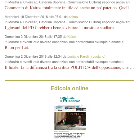
In Mostra al Chiericati, Caterina Soprana (Commissione Cultura) risponde ai giovani
del Pd: "realizzata a costo zero per il Comune"
Commento di Kairos totalmente inutile ed anche un po' patetico. Quella che è completamente mancata è stata la promozione internazionale dell'evento effettuata da chi lo sa fare, l'amministrazione in questo è stata totalmente assente relegando al provincialismo una mostra che meritava ben altre platee ed i risultati sono sotto gli occhi di tutti. Su questo bisogna parlare, il fatto di averla organizzata al Chiericati certo non ha aiutato ma è un aspetto secondario rispetto a quello della promozione. In città con le mostre organizzate da Goldin - che certo ha fatto principalmente i suoi interessi, ma ne ha comunque beneficiato la città in immagine e commercio per il centro - arrivavano giornalmente pullman carichi di turisti. Dove sono i turisti ora?
Mercoledi 19 Dicembre 2018 alle 07:01 da
kairos
In Mostra al Chiericati, Caterina Soprana (Commissione Cultura) risponde ai giovani
del Pd: "realizzata a costo zero per il Comune"
I giovani del PD farebbero bene a visitare la mostra e studiare.
Domenica 2 Dicembre 2018 alle 17:35 da
Kaiser
In Mostre e eventi: due diverse concezioni non confrontabili ovunque e anche a
Vicenza
Buon per Lei.
Domenica 2 Dicembre 2018 alle 12:34 da
Luciano Parolin (Luciano)
In Mostre e eventi: due diverse concezioni non confrontabili ovunque e anche a
Vicenza
Il finale, fa la differenza tra la critica POLITICA dell'opposizione, che ha perso le elezioni ed è minoranza e non trova altri argomenti per politicizzare sul sito qua o là ? La critica d'arte invece è un'altra cosa che lascio agli altri. Per ora mi basta la lezione magistrale del prof. Giulianati.
Edicola online