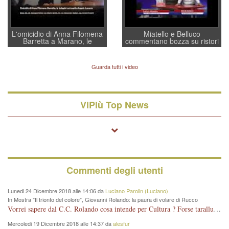
L'omicidio di Anna Filomena
Miatello e Belluco
Barretta a Marano, le
commentano bozza su ristori
indagini dei carabinieri di
BPVi e Veneto Banca
Vicenza sul marito Angelo
Lavarra: più avvincenti di
Guarda tutti i video
quelle di... Barbara D'Urso
ViPiù Top News
Commenti degli utenti
Lunedi 24 Dicembre 2018 alle 14:06 da
Luciano Parolin (Luciano)
In Mostra "Il trionfo del colore", Giovanni Rolando: la paura di volare di Rucco
Vorrei sapere dal C.C. Rolando cosa intende per Cultura ? Forse tarallucci, vino e sagre, o spaghetti tricolori del PD ? Il continuo (s)parlare della mostra a Palazzo Chiericati caro consigliere DANNEGGIA FORTEMENTE l'immagine della città TUTTA e fa deviare i consensi che in RUSSIA (badi bene ex U.R.S.S.) sono ECCELLENTI. A livello artistico l'evento è di alta Valenza culturale, COMPITO di Tutta la Cittadinanza fare il possibile per propagandare l'iniziativa senza farne UN CASO PARTITICO come fa Lei da sempre. Meno Gazebo + Partecipazione! E così sia. Amen.
Mercoledi 19 Dicembre 2018 alle 14:37 da
alesfur