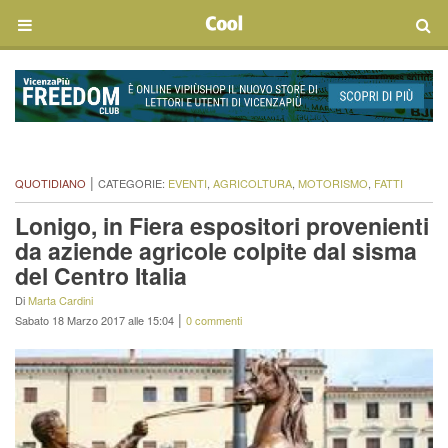
|
QUOTIDIANO
CATEGORIE:
EVENTI
,
AGRICOLTURA
,
MOTORISMO
,
FATTI
Lonigo, in Fiera espositori provenienti
da aziende agricole colpite dal sisma
del Centro Italia
Di
Marta Cardini
|
Sabato 18 Marzo 2017 alle 15:04
0 commenti