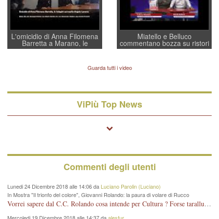
L'omicidio di Anna Filomena
Miatello e Belluco
Barretta a Marano, le
commentano bozza su ristori
indagini dei carabinieri di
BPVi e Veneto Banca
Vicenza sul marito Angelo
Lavarra: più avvincenti di
Guarda tutti i video
quelle di... Barbara D'Urso
ViPiù Top News
Commenti degli utenti
Lunedi 24 Dicembre 2018 alle 14:06 da
Luciano Parolin (Luciano)
In Mostra "Il trionfo del colore", Giovanni Rolando: la paura di volare di Rucco
Vorrei sapere dal C.C. Rolando cosa intende per Cultura ? Forse tarallucci, vino e sagre, o spaghetti tricolori del PD ? Il continuo (s)parlare della mostra a Palazzo Chiericati caro consigliere DANNEGGIA FORTEMENTE l'immagine della città TUTTA e fa deviare i consensi che in RUSSIA (badi bene ex U.R.S.S.) sono ECCELLENTI. A livello artistico l'evento è di alta Valenza culturale, COMPITO di Tutta la Cittadinanza fare il possibile per propagandare l'iniziativa senza farne UN CASO PARTITICO come fa Lei da sempre. Meno Gazebo + Partecipazione! E così sia. Amen.
Mercoledi 19 Dicembre 2018 alle 14:37 da
alesfur