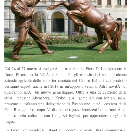
Dal 24 al 27 marzo si svolgerÃ la tradizionale Fiera Di Lonigo sotto la
Rocca PIsana per la 531Â°edizione. Tra gli espositori ci saranno alcune
aziende agricole delle zone terremotate del Centro Italia, i cui prodotto
verranno esposti anche nel 2018 in un'apposita vetrina. Altra novitÃ di
quest'anno sarÃ un nuovo gemellaggio. Oltre a una delegazione delle
cittÃ tedesche Abensberg e Krsko, giÃ gemellate con lonigo, sarÃ
presente quest'anno una delegazione di Eastbourne, cittÃ costiera della
Gran Bretagna.Lo scopo Ã¨ di dare ai ragazzi leoniceni l'opportunitÃ di
uno scambio culturale con i ragazzi inglesi, per apprendere meglio la
lingua.
La Fiera comprenderÃ stand di prodotti agricoli, fiera campionaria,