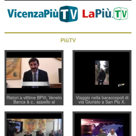
PiùTV
Ristori a vittime BPVi, Veneto
Viaggio nella baraccopoli di
Banca & c., appello al
via Giuriato a San Pio X.
sottosegretario Alessio
Vicenza ai Vicentini: “faremo
Villarosa: per mettere ordine
un regalo di Natale ai
convochi con Di Maio CNCU
residenti”
a supporto della cabina di
regia al Mef