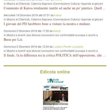
In Mostra al Chiericati, Caterina Soprana (Commissione Cultura) risponde ai giovani
del Pd: "realizzata a costo zero per il Comune"
Commento di Kairos totalmente inutile ed anche un po' patetico. Quella che è completamente mancata è stata la promozione internazionale dell'evento effettuata da chi lo sa fare, l'amministrazione in questo è stata totalmente assente relegando al provincialismo una mostra che meritava ben altre platee ed i risultati sono sotto gli occhi di tutti. Su questo bisogna parlare, il fatto di averla organizzata al Chiericati certo non ha aiutato ma è un aspetto secondario rispetto a quello della promozione. In città con le mostre organizzate da Goldin - che certo ha fatto principalmente i suoi interessi, ma ne ha comunque beneficiato la città in immagine e commercio per il centro - arrivavano giornalmente pullman carichi di turisti. Dove sono i turisti ora?
Mercoledi 19 Dicembre 2018 alle 07:01 da
kairos
In Mostra al Chiericati, Caterina Soprana (Commissione Cultura) risponde ai giovani
del Pd: "realizzata a costo zero per il Comune"
I giovani del PD farebbero bene a visitare la mostra e studiare.
Domenica 2 Dicembre 2018 alle 17:35 da
Kaiser
In Mostre e eventi: due diverse concezioni non confrontabili ovunque e anche a
Vicenza
Buon per Lei.
Domenica 2 Dicembre 2018 alle 12:34 da
Luciano Parolin (Luciano)
In Mostre e eventi: due diverse concezioni non confrontabili ovunque e anche a
Vicenza
Il finale, fa la differenza tra la critica POLITICA dell'opposizione, che ha perso le elezioni ed è minoranza e non trova altri argomenti per politicizzare sul sito qua o là ? La critica d'arte invece è un'altra cosa che lascio agli altri. Per ora mi basta la lezione magistrale del prof. Giulianati.
Edicola online