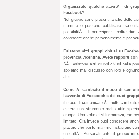
Organizzate qualche attivitÃ di gr
Facebook?
Nel gruppo sono presenti anche delle ass
mamme e possono pubblicare tranquilla
possibilitÃ di partecipare. Inoltre due
conoscere anche personalmente e passare
Esistono altri gruppi chiusi su Facebo
provincia vicentina. Avete rapporti co
SÃ¬ esistono altri gruppi chiusi nella pr
abbiamo mai discusso con loro e ognuno f
altri.
Come Ã¨ cambiato il modo di comunic
l'avvento di Facebook e dei suoi grupp
il modo di comunicare Ã¨ molto cambiato 
essere uno strumento molto utile specia
gruppo. Una volta ci si incontrava, ma ov
limitato. Ora invece puoi conoscere anch
piacere che poi le mamme instaurano veri r
un caffÃ¨. Personalmente, il gruppo mi 