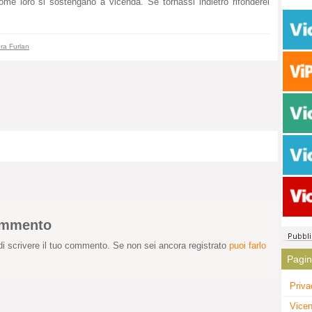
e loro si sostengano a vicenda. Se tornassi indietro rifonderei
ra Furlan
commento
i scrivere il tuo commento. Se non sei ancora registrato
puoi farlo
Pagi
Priva
Vicen