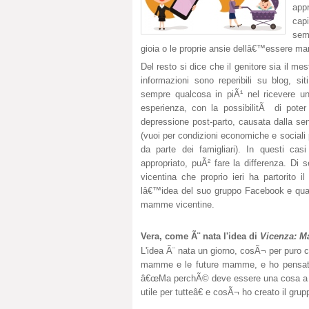
appr
cap
semp
gioia o le proprie ansie dellâ€™essere m
Del resto si dice che il genitore sia il me
informazioni sono reperibili su blog, sit
sempre qualcosa in piÃ¹ nel ricevere un
esperienza, con la possibilitÃ di poter 
depressione post-parto, causata dalla se
(vuoi per condizioni economiche e sociali 
da parte dei famigliari). In questi cas
appropriato, puÃ² fare la differenza. Di
vicentina che proprio ieri ha partorito
lâ€™idea del suo gruppo Facebook e qualâ
mamme vicentine.
Vera, come Ã¨ nata l'idea di
Vicenza: M
L'idea Ã¨ nata un giorno, cosÃ¬ per puro
mamme e le future mamme, e ho pensato 
â€œMa perchÃ© deve essere una cosa a liv
utile per tutteâ€ e cosÃ¬ ho creato il grup