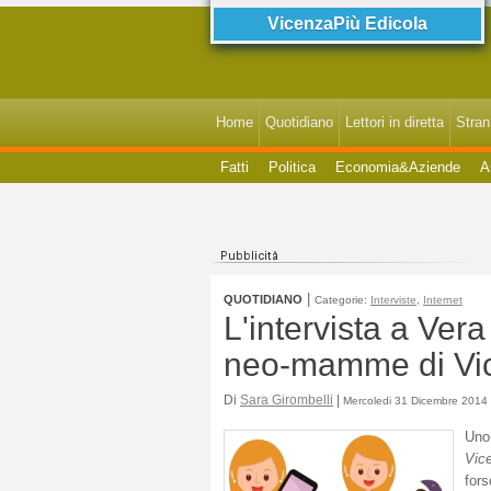
VicenzaPiù Edicola
Home
Quotidiano
Lettori in diretta
StranI
Fatti
Politica
Economia&Aziende
A
|
QUOTIDIANO
Categorie:
Interviste
,
Internet
L'intervista a Ver
neo-mamme di Vic
Di
Sara Girombelli
|
Mercoledi 31 Dicembre 2014 
Uno 
Vic
for