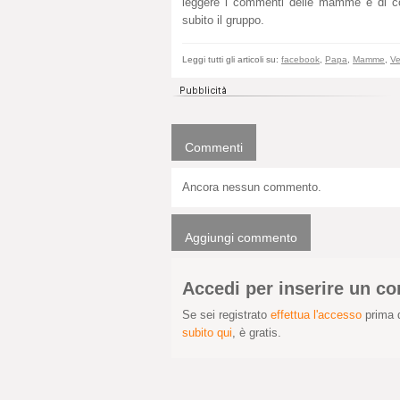
leggere i commenti delle mamme e di com
subito il gruppo.
Leggi tutti gli articoli su:
facebook
,
Papa
,
Mamme
,
Ve
Commenti
Ancora nessun commento.
Aggiungi commento
Accedi per inserire un 
Se sei registrato
effettua l'accesso
prima d
subito qui
, è gratis.