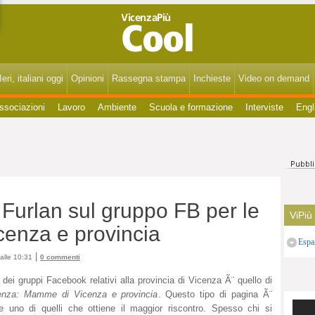
VicenzaPiùCool - Spettacoli, cultura, eventi, gossip di Vicenza, Bassano, Thiene, Schio, Montecchio, Arzignano e del Vicentino.
eri, italiani oggi
Opinioni
Rassegna stampa
Inchieste
Video on demand
ssociazioni
Lavoro
Ambiente
Scuola e formazione
Interviste
Engl
a Furlan sul gruppo FB per le
ViPiù
enza e provincia
Espa
|
alle 10:31
0 commenti
dei gruppi Facebook relativi alla provincia di Vicenza Ã¨ quello di
enza: Mamme di Vicenza e provincia
. Questo tipo di pagina Ã¨
se uno di quelli che ottiene il maggior riscontro. Spesso chi si