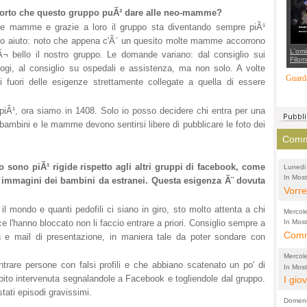
suppo
upporto che questo gruppo puÃ² dare alle neo-mamme?
regia
 le mamme e grazie a loro il gruppo sta diventando sempre piÃ¹
dono aiuto: noto che appena c'Ã¨ un quesito molte mamme accorrono
L'omi
 bello il nostro gruppo. Le domande variano: dal consiglio sui
Filom
ologi, al consiglio su ospedali e assistenza, ma non solo. A volte
Maran
carab
Guarda
uori delle esigenze strettamente collegate a quella di essere
marit
più a
di...
piÃ¹, ora siamo in 1408. Solo io posso decidere chi entra per una
i bambini e le mamme devono sentirsi libere di pubblicare le foto dei
Comme
o sono piÃ¹ rigide rispetto agli altri gruppi di facebook, come
Lunedi
In Most
(Lucian
e immagini dei bambini da estranei. Questa esigenza Ã¨ dovuta
di vola
Vorre
inten
mondo e quanti pedofili ci siano in giro, sto molto attenta a chi
Mercol
e sag
 ce l'hanno bloccato non li faccio entrare a priori. Consiglio sempre a
In Most
Cultura
Comme
conti
 e mail di presentazione, in maniera tale da poter sondare con
per il 
anche
Chier
Mercol
ntrare persone con falsi profili e che abbiano scatenato un po' di
comp
FORT
In Most
bito intervenuta segnalandole a Facebook e togliendole dal gruppo.
Cultura
I gio
promo
TUTTA
per il 
ati episodi gravissimi.
mostr
effet
RUSS
Domeni