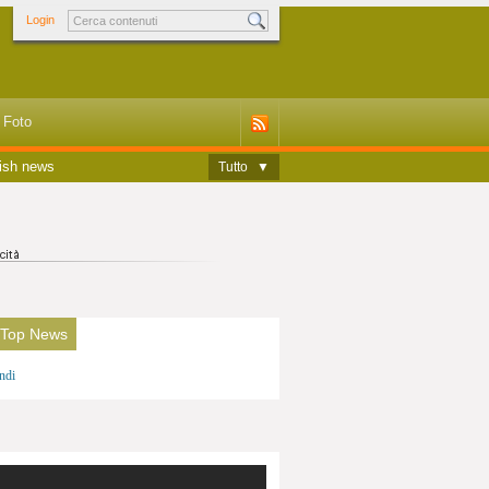
Login
Foto
ish news
Tutto
▼
 Top News
ndi