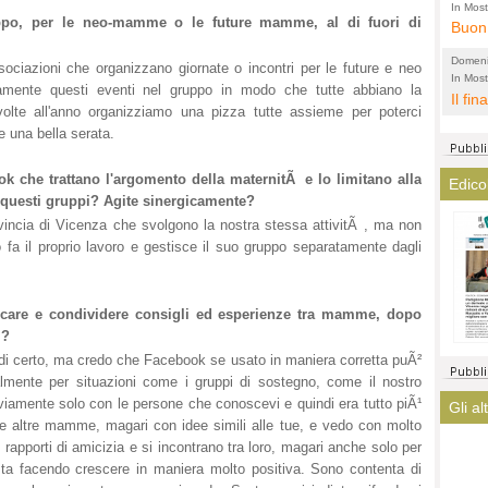
l'amm
ECCEL
In Most
uppo, per le neo-mamme o le future mamme, al di fuori di
ovunqu
Buon 
total
alta 
provi
Citta
Domeni
ociazioni che organizzano giornate o incontri per le future e neo
altre 
propa
In Most
(Lucian
mente questi eventi nel gruppo in modo che tutte abbiano la
ovunqu
Il fin
di tu
CASO
 volte all'anno organizziamo una pizza tutte assieme per poterci
POLIT
averl
Meno 
 una bella serata.
elezi
aiuta
Amen
argom
a que
ok che trattano l'argomento della maternitÃ e lo limitano alla
Edico
? La 
mostr
n questi gruppi? Agite sinergicamente?
lasci
fatto
ovincia di Vicenza che svolgono la nostra stessa attivitÃ , ma non
magis
ha co
a il proprio lavoro e gestisce il suo gruppo separatamente dagli
immag
arriv
are e condividere consigli ed esperienze tra mamme, dopo
turis
i?
di certo, ma credo che Facebook se usato in maniera corretta puÃ²
lmente per situazioni come i gruppi di sostegno, come il nostro
viamente solo con le persone che conoscevi e quindi era tutto piÃ¹
Gli al
e altre mamme, magari con idee simili alle tue, e vedo con molto
apporti di amicizia e si incontrano tra loro, magari anche solo per
sta facendo crescere in maniera molto positiva. Sono contenta di