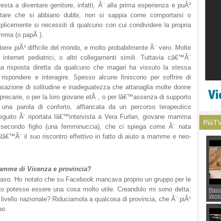
esta a diventare genitore, infatti, Ã¨ alla prima esperienza e puÃ²
itare che si abbiano dubbi, non si sappia come comportarsi o
licemente si necessiti di qualcuno con cui condividere la propria
amma (o papÃ ).
stiere piÃ¹ difficile del mondo, e molto probabilmente Ã¨ vero. Molte
i internet pediatrici, o altri collegamenti simili. Tuttavia câ€™Ã¨
a risposta diretta da qualcuno che magari ha vissuto la stessa
rispondere e interagire. Spesso alcune finiscono per soffrire di
nsazione di solitudine e inadeguatezza che attanaglia molte donne
precarie, o per la loro giovane etÃ , o per lâ€™assenza di supporto
i una parola di conforto, affiancata da un percorso terapeutico
 seguito Ã¨ riportata lâ€™intervista a Vera Furlan, giovane mamma
PiùT
 il secondo figlio (una femminuccia), che ci spiega come Ã¨ nata
€™Ã¨ il suo riscontro effettivo in fatto di aiuto a mamme e neo-
amme di Vicenza e provincia
?
 caso. Ho notato che su Facebook mancava proprio un gruppo per le
potesse essere una cosa molto utile. Creandolo mi sono detta:
Risto
Venet
ello nazionale? Riduciamola a qualcosa di provincia, che Ã¨ piÃ¹
appel
Aless
po.
mette
con 