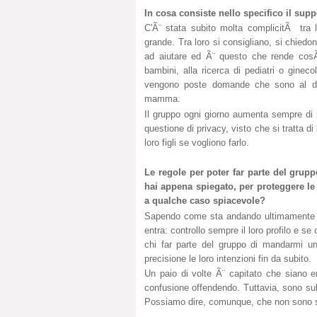
In cosa consiste nello specifico il s
C'Ã¨ stata subito molta complicitÃ tra
grande. Tra loro si consigliano, si chie
ad aiutare ed Ã¨ questo che rende cosÃ¬
bambini, alla ricerca di pediatri o ginec
vengono poste domande che sono al di f
mamma.
Il gruppo ogni giorno aumenta sempre di 
questione di privacy, visto che si tratta d
loro figli se vogliono farlo.
Le regole per poter far parte del grupp
hai appena spiegato, per proteggere l
a qualche caso spiacevole?
Sapendo come sta andando ultimamente il 
entra: controllo sempre il loro profilo e se
chi far parte del gruppo di mandarmi un
precisione le loro intenzioni fin da subito.
Un paio di volte Ã¨ capitato che siano e
confusione offendendo. Tuttavia, sono su
Possiamo dire, comunque, che non sono st