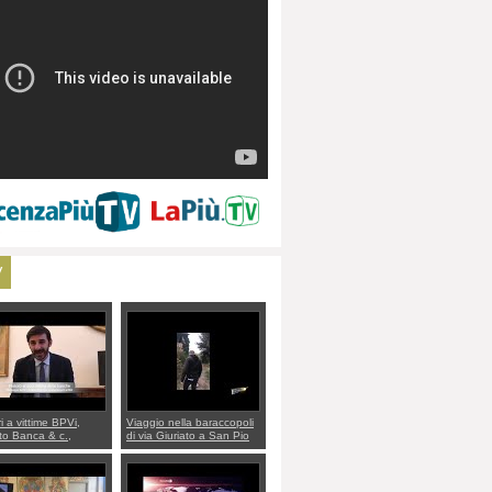
V
ri a vittime BPVi,
Viaggio nella baraccopoli
o Banca & c.,
di via Giuriato a San Pio
lo al sottosegretario
X. Vicenza ai Vicentini:
io Villarosa: per
“faremo un regalo di
re ordine convochi
Natale ai residenti”
Di Maio CNCU a