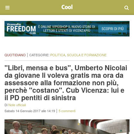
|
QUOTIDIANO
CATEGORIE:
POLITICA
,
SCUOLA E FORMAZIONE
"Libri, mensa e bus", Umberto Nicolai
da giovane li voleva gratis ma ora da
assessore alla formazione non più,
perchè "costano". Cub Vicenza: lui e
il PD pentiti di sinistra
Di
Note ufficiali
|
Sabato 14 Gennaio 2017 alle 14:19
5 commenti