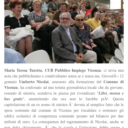
Maria Teresa Turetta
CUB Pubblico Impiego Vicenza
,
, ci invia una
nota che pubblichiamo e condividiamo senza se e senza ma. GiovedÃ¬ 12
Umberto Nicolai
Comune di
gennaio
, assessore alla formazione del
Vicenza
, ha confessato ad una testata giornalistica locale che da giovane,
essendo di sinistra, scendeva in piazza per rivendicare "
Libri, mensa e
bus gratis
", ammettendo che ora non lo farebbe piÃ¹. Questa
capitolazione di un ex uomo di sinistra Ã¨ dovuta al semplice fatto che le
spese sostenute dal comune di Vicenza per riscaldare e sostenere gli
edifici scolastici di competenza comunale pesano sul bilancio per due
milioni di euro. La conseguenza del ragionamento di Nicolai, anche se
non detta chiaramente, Ã¨ che la scuola e l'istruzione debba essere a