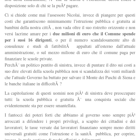
disposizione solo di chi se la puÃ² pagare.
Ci si chiede come mai l'assessore Nicolai, invece di piangere per questi
costi che garantiscono minimamente l'istruzione pubblica e gratuita ai
bambini della nostra cittÃ , non vada oltre il suo ristretto orizzonte e non
due milioni di euro che il Comune spende
versi lacrime amare per i
per i suoi 16 dirigenti
, o per il numero scandalosamente alto di
consulenze e studi di fattibilitÃ appaltati all'esterno dall'attuale
amministrazione, o sul mezzo milione di euro che il comune paga per
finanziare le scuole private.
PerchÃ¨ un politico pentito di sinistra, invece di puntare il dito sui costi a
suo dire elevati della scuola pubblica non si scandalizza dei venti miliardi
che l'attuale Governo ha buttato per salvare il Monte dei Paschi di Siena e
le banche italiane in difficoltÃ ?
La capitolazione di questi uomini non piÃ¹ di sinistra deve preoccupare
tutti: la scuola pubblica e gratuita Ã¨ una conquista sociale che
evidentemente sta per essere smantellata.
I fantocci dei poteri forti che abbiamo al governo sono sempre piÃ¹
arroccati a difendere i propri privilegi, a scapito dei cittadini e dei
lavoratori; le tasse versate dai lavoratori finanziano sempre meno diritti
universali gratuiti come l'istruzione e la sanitÃ pubblica, per coprire,
invece, la mala gestione di pochi affaristi e delinquenti.