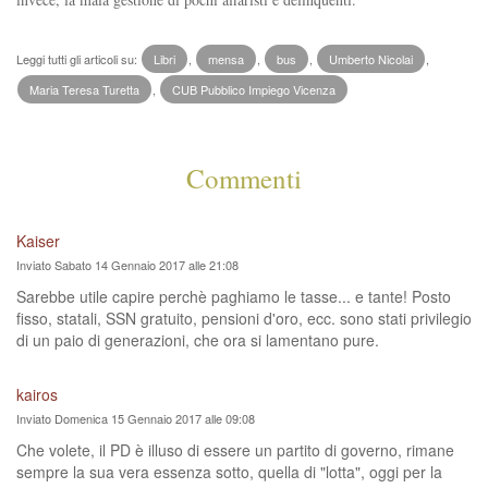
Leggi tutti gli articoli su:
Libri
,
mensa
,
bus
,
Umberto Nicolai
,
Maria Teresa Turetta
,
CUB Pubblico Impiego Vicenza
Commenti
Kaiser
Inviato Sabato 14 Gennaio 2017 alle 21:08
Sarebbe utile capire perchè paghiamo le tasse... e tante! Posto
fisso, statali, SSN gratuito, pensioni d'oro, ecc. sono stati privilegio
di un paio di generazioni, che ora si lamentano pure.
kairos
Inviato Domenica 15 Gennaio 2017 alle 09:08
Che volete, il PD è illuso di essere un partito di governo, rimane
sempre la sua vera essenza sotto, quella di "lotta", oggi per la