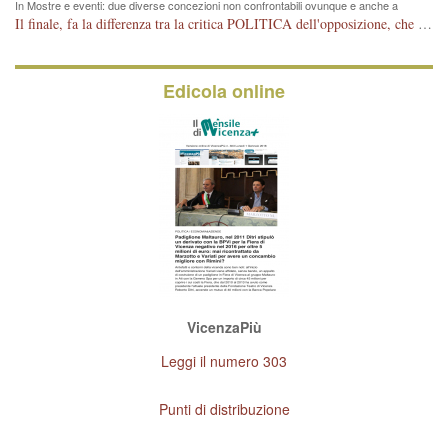
In Mostre e eventi: due diverse concezioni non confrontabili ovunque e anche a
Vicenza
Il finale, fa la differenza tra la critica POLITICA dell'opposizione, che ha perso le elezioni ed è minoranza e non trova altri argomenti per politicizzare sul sito qua o là ? La critica d'arte invece è un'altra cosa che lascio agli altri. Per ora mi basta la lezione magistrale del prof. Giulianati.
Edicola online
VicenzaPiù
Leggi il numero 303
Punti di distribuzione