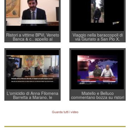
Ristori a vittime BPVi, Veneto
Viaggio nella baraccopoli di
Banca & c., appello al
via Giuriato a San Pio X.
sottosegretario Alessio
Vicenza ai Vicentini: “faremo
Villarosa: per mettere ordine
un regalo di Natale ai
convochi con Di Maio CNCU
residenti”
a supporto della cabina di
regia al Mef
L'omicidio di Anna Filomena
Miatello e Belluco
Barretta a Marano, le
commentano bozza su ristori
indagini dei carabinieri di
BPVi e Veneto Banca
Vicenza sul marito Angelo
Lavarra: più avvincenti di
Guarda tutti i video
quelle di... Barbara D'Urso