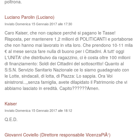
poltrona.
Luciano Parolin (Luciano)
Inviato Domenica 15 Gennaio 2017 alle 17:30
Caro Kaiser, che non capisce perché si pagano le Tasse!
Risposta, per mantenere 1,2 milioni di POLITICANTI e portaborse
che non hanno mai lavorato in vita loro. Che prendono 10-11 mila
€ al mese senza fare nulla di buono per i Cittadini. A tutt' oggi
L'UNITA' che distribuivo da ragazzino, ci è costa oltre 100 milioni
di finanziamento: Soldi dei Cittadini del sottoscritto! Quanto al
S:S.N. Servizio Sanitario Nazionale ce lo siamo guadagnato con
le Lotte, sindacali, di lotta, di Piazza: Lo sappia. Ora Voi
sinistrorsi..,,senza famiglia, avete dilapidato il Patrimonio che vi
abbiamo lasciato in eredità. Capito??????Amen.
Kaiser
Inviato Domenica 15 Gennaio 2017 alle 18:12
Q.E.D.
Giovanni Coviello (Direttore responsabile VicenzaPiÃ¹)