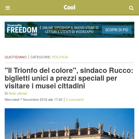
|
QUOTIDIANO
CATEGORIE:
POLITICA
"Il Trionfo del colore", sindaco Rucco:
biglietti unici a prezzi speciali per
visitare i musei cittadini
Di
Note ufficiali
|
Mercoledi 7 Novembre 2018 alle 17:40
0 commenti