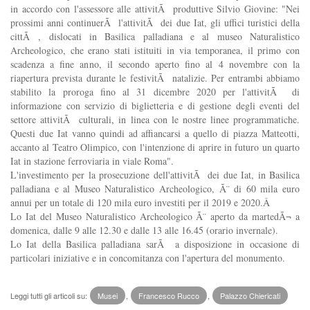
in accordo con l'assessore alle attivitÃ produttive Silvio Giovine: "Nei
prossimi anni continuerÃ l'attivitÃ dei due Iat, gli uffici turistici della
cittÃ , dislocati in Basilica palladiana e al museo Naturalistico
Archeologico, che erano stati istituiti in via temporanea, il primo con
scadenza a fine anno, il secondo aperto fino al 4 novembre con la
riapertura prevista durante le festivitÃ natalizie. Per entrambi abbiamo
stabilito la proroga fino al 31 dicembre 2020 per l'attivitÃ di
informazione con servizio di biglietteria e di gestione degli eventi del
settore attivitÃ culturali, in linea con le nostre linee programmatiche.
Questi due Iat vanno quindi ad affiancarsi a quello di piazza Matteotti,
accanto al Teatro Olimpico, con l'intenzione di aprire in futuro un quarto
Iat in stazione ferroviaria in viale Roma".
L'investimento per la prosecuzione dell'attivitÃ dei due Iat, in Basilica
palladiana e al Museo Naturalistico Archeologico, Ã¨ di 60 mila euro
annui per un totale di 120 mila euro investiti per il 2019 e 2020.Â
Lo Iat del Museo Naturalistico Archeologico Ã¨ aperto da martedÃ¬ a
domenica, dalle 9 alle 12.30 e dalle 13 alle 16.45 (orario invernale).
Lo Iat della Basilica palladiana sarÃ a disposizione in occasione di
particolari iniziative e in concomitanza con l'apertura del monumento.
Leggi tutti gli articoli su:
Musei
,
Francesco Rucco
,
Palazzo Chiericati