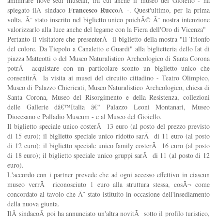
ammirare nove sedi museali, tra cui anche il museo del Gioiello - ha
Francesco Rucco
spiegato ilÂ sindaco
Â -. Quest'ultimo, per la prima
volta, Ã¨ stato inserito nel biglietto unico poichÃ© Ã¨ nostra intenzione
valorizzarlo alla luce anche del legame con la Fiera dell'Oro di Vicenza"
Pertanto il visitatore che presenterÃ il biglietto della mostra "Il Trionfo
del colore. Da Tiepolo a Canaletto e Guardi" alla biglietteria dello Iat di
piazza Matteotti o del Museo Naturalistico Archeologico di Santa Corona
potrÃ acquistare con un particolare sconto un biglietto unico che
consentirÃ la visita ai musei del circuito cittadino - Teatro Olimpico,
Museo di Palazzo Chiericati, Museo Naturalistico Archeologico, chiesa di
Santa Corona, Museo del Risorgimento e della Resistenza, collezioni
delle Gallerie dâ€™Italia â€“ Palazzo Leoni Montanari, Museo
Diocesano e Palladio Museum - e al Museo del Gioiello.
Il biglietto speciale unico costerÃ 13 euro (al posto del prezzo previsto
di 15 euro); il biglietto speciale unico ridotto sarÃ di 11 euro (al posto
di 12 euro); il biglietto speciale unico family costerÃ 16 euro (al posto
di 18 euro); il biglietto speciale unico gruppi sarÃ di 11 (al posto di 12
euro).
L'accordo con i partner prevede che ad ogni accesso effettivo in ciascun
museo verrÃ riconosciuto 1 euro alla struttura stessa, cosÃ¬ come
concordato al tavolo che Ã¨ stato istituito in occasione dell'insediamento
della nuova giunta.
IlÂ sindacoÂ poi ha annunciato un'altra novitÃ sotto il profilo turistico,