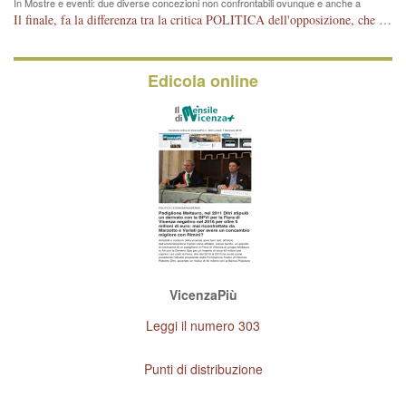
In Mostre e eventi: due diverse concezioni non confrontabili ovunque e anche a
Vicenza
Il finale, fa la differenza tra la critica POLITICA dell'opposizione, che ha perso le elezioni ed è minoranza e non trova altri argomenti per politicizzare sul sito qua o là ? La critica d'arte invece è un'altra cosa che lascio agli altri. Per ora mi basta la lezione magistrale del prof. Giulianati.
Edicola online
VicenzaPiù
Leggi il numero 303
Punti di distribuzione