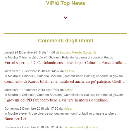
ViPiù Top News
Commenti degli utenti
Lunedi 24 Dicembre 2018 alle 14:06 da
Luciano Parolin (Luciano)
In Mostra "Il trionfo del colore", Giovanni Rolando: la paura di volare di Rucco
Vorrei sapere dal C.C. Rolando cosa intende per Cultura ? Forse tarallucci, vino e sagre, o spaghetti tricolori del PD ? Il continuo (s)parlare della mostra a Palazzo Chiericati caro consigliere DANNEGGIA FORTEMENTE l'immagine della città TUTTA e fa deviare i consensi che in RUSSIA (badi bene ex U.R.S.S.) sono ECCELLENTI. A livello artistico l'evento è di alta Valenza culturale, COMPITO di Tutta la Cittadinanza fare il possibile per propagandare l'iniziativa senza farne UN CASO PARTITICO come fa Lei da sempre. Meno Gazebo + Partecipazione! E così sia. Amen.
Mercoledi 19 Dicembre 2018 alle 14:37 da
alesfur
In Mostra al Chiericati, Caterina Soprana (Commissione Cultura) risponde ai giovani
del Pd: "realizzata a costo zero per il Comune"
Commento di Kairos totalmente inutile ed anche un po' patetico. Quella che è completamente mancata è stata la promozione internazionale dell'evento effettuata da chi lo sa fare, l'amministrazione in questo è stata totalmente assente relegando al provincialismo una mostra che meritava ben altre platee ed i risultati sono sotto gli occhi di tutti. Su questo bisogna parlare, il fatto di averla organizzata al Chiericati certo non ha aiutato ma è un aspetto secondario rispetto a quello della promozione. In città con le mostre organizzate da Goldin - che certo ha fatto principalmente i suoi interessi, ma ne ha comunque beneficiato la città in immagine e commercio per il centro - arrivavano giornalmente pullman carichi di turisti. Dove sono i turisti ora?
Mercoledi 19 Dicembre 2018 alle 07:01 da
kairos
In Mostra al Chiericati, Caterina Soprana (Commissione Cultura) risponde ai giovani
del Pd: "realizzata a costo zero per il Comune"
I giovani del PD farebbero bene a visitare la mostra e studiare.
Domenica 2 Dicembre 2018 alle 17:35 da
Kaiser
In Mostre e eventi: due diverse concezioni non confrontabili ovunque e anche a
Vicenza
Buon per Lei.
Domenica 2 Dicembre 2018 alle 12:34 da
Luciano Parolin (Luciano)