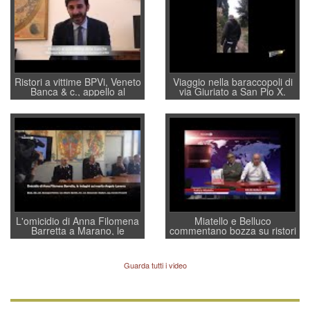
Ristori a vittime BPVi, Veneto
Viaggio nella baraccopoli di
Banca & c., appello al
via Giuriato a San Pio X.
sottosegretario Alessio
Vicenza ai Vicentini: “faremo
Villarosa: per mettere ordine
un regalo di Natale ai
convochi con Di Maio CNCU
residenti”
a supporto della cabina di
regia al Mef
L'omicidio di Anna Filomena
Miatello e Belluco
Barretta a Marano, le
commentano bozza su ristori
indagini dei carabinieri di
BPVi e Veneto Banca
Vicenza sul marito Angelo
Lavarra: più avvincenti di
Guarda tutti i video
quelle di... Barbara D'Urso