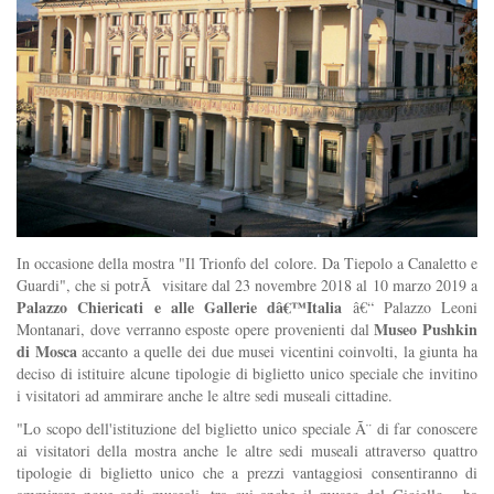
In occasione della mostra "Il Trionfo del colore. Da Tiepolo a Canaletto e
Guardi", che si potrÃ visitare dal 23 novembre 2018 al 10 marzo 2019 a
Palazzo Chiericati e alle Gallerie dâ€™Italia
â€“ Palazzo Leoni
Museo Pushkin
Montanari, dove verranno esposte opere provenienti dal
di Mosca
accanto a quelle dei due musei vicentini coinvolti, la giunta ha
deciso di istituire alcune tipologie di biglietto unico speciale che invitino
i visitatori ad ammirare anche le altre sedi museali cittadine.
"Lo scopo dell'istituzione del biglietto unico speciale Ã¨ di far conoscere
ai visitatori della mostra anche le altre sedi museali attraverso quattro
tipologie di biglietto unico che a prezzi vantaggiosi consentiranno di