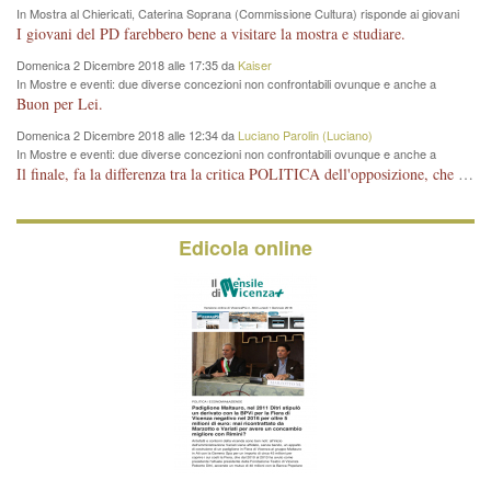
In Mostra al Chiericati, Caterina Soprana (Commissione Cultura) risponde ai giovani
del Pd: "realizzata a costo zero per il Comune"
I giovani del PD farebbero bene a visitare la mostra e studiare.
Domenica 2 Dicembre 2018 alle 17:35 da
Kaiser
In Mostre e eventi: due diverse concezioni non confrontabili ovunque e anche a
Vicenza
Buon per Lei.
Domenica 2 Dicembre 2018 alle 12:34 da
Luciano Parolin (Luciano)
In Mostre e eventi: due diverse concezioni non confrontabili ovunque e anche a
Vicenza
Il finale, fa la differenza tra la critica POLITICA dell'opposizione, che ha perso le elezioni ed è minoranza e non trova altri argomenti per politicizzare sul sito qua o là ? La critica d'arte invece è un'altra cosa che lascio agli altri. Per ora mi basta la lezione magistrale del prof. Giulianati.
Edicola online