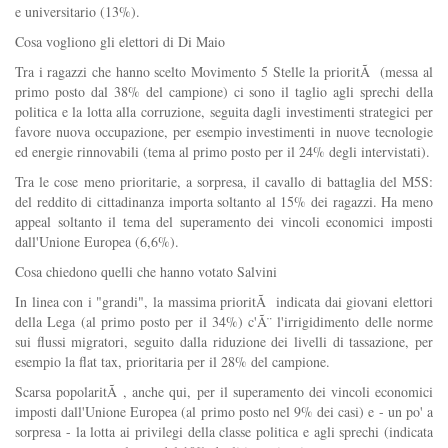
e universitario (13%).
Cosa vogliono gli elettori di Di Maio
Tra i ragazzi che hanno scelto Movimento 5 Stelle la prioritÃ (messa al
primo posto dal 38% del campione) ci sono il taglio agli sprechi della
politica e la lotta alla corruzione, seguita dagli investimenti strategici per
favore nuova occupazione, per esempio investimenti in nuove tecnologie
ed energie rinnovabili (tema al primo posto per il 24% degli intervistati).
Tra le cose meno prioritarie, a sorpresa, il cavallo di battaglia del M5S:
del reddito di cittadinanza importa soltanto al 15% dei ragazzi. Ha meno
appeal soltanto il tema del superamento dei vincoli economici imposti
dall'Unione Europea (6,6%).
Cosa chiedono quelli che hanno votato Salvini
In linea con i "grandi", la massima prioritÃ indicata dai giovani elettori
della Lega (al primo posto per il 34%) c'Ã¨ l'irrigidimento delle norme
sui flussi migratori, seguito dalla riduzione dei livelli di tassazione, per
esempio la flat tax, prioritaria per il 28% del campione.
Scarsa popolaritÃ , anche qui, per il superamento dei vincoli economici
imposti dall'Unione Europea (al primo posto nel 9% dei casi) e - un po' a
sorpresa - la lotta ai privilegi della classe politica e agli sprechi (indicata