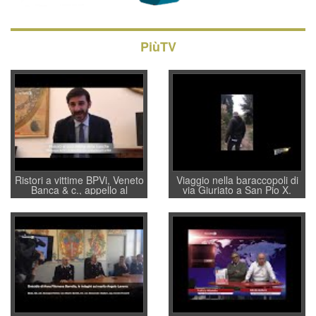
PiùTV
Ristori a vittime BPVi, Veneto
Viaggio nella baraccopoli di
Banca & c., appello al
via Giuriato a San Pio X.
sottosegretario Alessio
Vicenza ai Vicentini: “faremo
Villarosa: per mettere ordine
un regalo di Natale ai
convochi con Di Maio CNCU
residenti”
a supporto della cabina di
regia al Mef