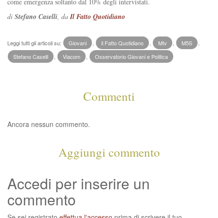
come emergenza soltanto dal 10% degli intervistati.
di
Stefano Caselli
, da
Il Fatto Quotidiano
Leggi tutti gli articoli su:
Giovani
,
il Fatto Quotidiano
,
Mtv
,
M5S
,
Stefano Caselli
,
Viacom
,
Osservatorio Giovani e Politica
Commenti
Ancora nessun commento.
Aggiungi commento
Accedi per inserire un
commento
Se sei registrato
effettua l'accesso
prima di scrivere il tuo