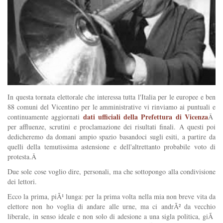
In questa tornata elettorale che interessa tutta l'Italia per le europee e ben
88 comuni del Vicentino per le amministrative vi rinviamo ai puntuali e
dati ufficiali della Prefettura di Vicenza
continuamente aggiornati
Â
per affluenze, scrutini e proclamazione dei risultati finali. A questi poi
dedicheremo da domani ampio spazio basandoci sugli esiti, a partire da
quelli della temutissima astensione e dell'altrettanto probabile voto di
protesta.Â
Due sole cose voglio dire, personali, ma che sottopongo alla condivisione
dei lettori.
Ecco la prima, piÃ¹ lunga: per la prima volta nella mia non breve vita da
elettore non ho voglia di andare alle urne, ma ci andrÃ² da vecchio
liberale, in senso ideale e non solo di adesione a una sigla politica, giÃ