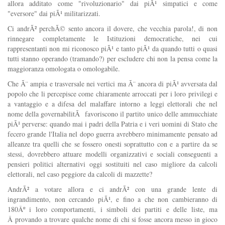
allora additato come "rivoluzionario" dai piÃ¹ simpatici e come
"eversore" dai piÃ¹ militarizzati.
Ci andrÃ² perchÃ© sento ancora il dovere, che vecchia parola!, di non
rinnegare completamente le Istituzioni democratiche, nei cui
rappresentanti non mi riconosco piÃ¹ e tanto piÃ¹ da quando tutti o quasi
tutti stanno operando (tramando?) per escludere chi non la pensa come la
maggioranza omologata o omologabile.
Che Ã¨ ampia e trasversale nei vertici ma Ã¨ ancora di piÃ¹ avversata dal
popolo che li percepisce come chiaramente arroccati per i loro privilegi e
a vantaggio e a difesa del malaffare intorno a leggi elettorali che nel
nome della governabilitÃ favoriscono il partito unico delle ammucchiate
piÃ¹ perverse: quando mai i padri della Patria e i veri uomini di Stato che
fecero grande l'Italia nel dopo guerra avrebbero minimamente pensato ad
alleanze tra quelli che se fossero onesti soprattutto con e a partire da se
stessi, dovrebbero attuare modelli organizzativi e sociali conseguenti a
pensieri politici alternativi oggi sostituiti nel caso migliore da calcoli
elettorali, nel caso peggiore da calcoli di mazzette?
AndrÃ² a votare allora e ci andrÃ² con una grande lente di
ingrandimento, non cercando piÃ¹, e fino a che non cambieranno di
180Âº i loro comportamenti, i simboli dei partiti e delle liste, ma
Â provando a trovare qualche nome di chi si fosse ancora messo in gioco