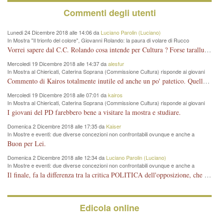
Commenti degli utenti
Lunedi 24 Dicembre 2018 alle 14:06 da
Luciano Parolin (Luciano)
In Mostra "Il trionfo del colore", Giovanni Rolando: la paura di volare di Rucco
Vorrei sapere dal C.C. Rolando cosa intende per Cultura ? Forse tarallucci, vino e sagre, o spaghetti tricolori del PD ? Il continuo (s)parlare della mostra a Palazzo Chiericati caro consigliere DANNEGGIA FORTEMENTE l'immagine della città TUTTA e fa deviare i consensi che in RUSSIA (badi bene ex U.R.S.S.) sono ECCELLENTI. A livello artistico l'evento è di alta Valenza culturale, COMPITO di Tutta la Cittadinanza fare il possibile per propagandare l'iniziativa senza farne UN CASO PARTITICO come fa Lei da sempre. Meno Gazebo + Partecipazione! E così sia. Amen.
Mercoledi 19 Dicembre 2018 alle 14:37 da
alesfur
In Mostra al Chiericati, Caterina Soprana (Commissione Cultura) risponde ai giovani
del Pd: "realizzata a costo zero per il Comune"
Commento di Kairos totalmente inutile ed anche un po' patetico. Quella che è completamente mancata è stata la promozione internazionale dell'evento effettuata da chi lo sa fare, l'amministrazione in questo è stata totalmente assente relegando al provincialismo una mostra che meritava ben altre platee ed i risultati sono sotto gli occhi di tutti. Su questo bisogna parlare, il fatto di averla organizzata al Chiericati certo non ha aiutato ma è un aspetto secondario rispetto a quello della promozione. In città con le mostre organizzate da Goldin - che certo ha fatto principalmente i suoi interessi, ma ne ha comunque beneficiato la città in immagine e commercio per il centro - arrivavano giornalmente pullman carichi di turisti. Dove sono i turisti ora?
Mercoledi 19 Dicembre 2018 alle 07:01 da
kairos
In Mostra al Chiericati, Caterina Soprana (Commissione Cultura) risponde ai giovani
del Pd: "realizzata a costo zero per il Comune"
I giovani del PD farebbero bene a visitare la mostra e studiare.
Domenica 2 Dicembre 2018 alle 17:35 da
Kaiser
In Mostre e eventi: due diverse concezioni non confrontabili ovunque e anche a
Vicenza
Buon per Lei.
Domenica 2 Dicembre 2018 alle 12:34 da
Luciano Parolin (Luciano)
In Mostre e eventi: due diverse concezioni non confrontabili ovunque e anche a
Vicenza
Il finale, fa la differenza tra la critica POLITICA dell'opposizione, che ha perso le elezioni ed è minoranza e non trova altri argomenti per politicizzare sul sito qua o là ? La critica d'arte invece è un'altra cosa che lascio agli altri. Per ora mi basta la lezione magistrale del prof. Giulianati.
Edicola online