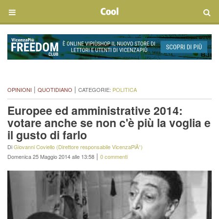
|
|
OPINIONI
QUOTIDIANO
CATEGORIE:
POLITICA
Europee ed amministrative 2014:
votare anche se non c'è più la voglia e
il gusto di farlo
Di
Giovanni Coviello (Direttore responsabile VicenzaPiÃ¹)
|
Domenica 25 Maggio 2014 alle 13:58
0 commenti