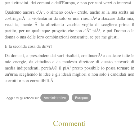
per i cittadini, dei comuni e dell'Europa, e non per suoi vezzi o interessi.
Qualcuno ancora c'Ã¨, o almeno cosÃ¬ credo, anche se la sua scelta mi
costringerÃ a violentarmi da solo se non riuscirÃ² a staccare dalla mia,
vecchia, mente Â la altrettanto vecchia voglia di scegliere prima il
partito, per un qualunque progetto che non c'Ã¨ piÃ¹, e poi l'uomo o la
donna o una delle loro combinazioni consentite, se per me giusti.
E la seconda cosa da dirvi?
Da domani, a prescindere dai vari risultati, continuerÃ² a dedicare tutte le
mie energie, da cittadino e da modesto direttore di questo network di
media indipendenti, perchÃ© il piÃ¹ presto possibile io possa tornare in
un'urna scegliendo le idee e gli ideali migliori e non solo i candidati non
corrotti o non corruttibili.
Â
Leggi tutti gli articoli su:
Amministrative
,
Europee
Commenti