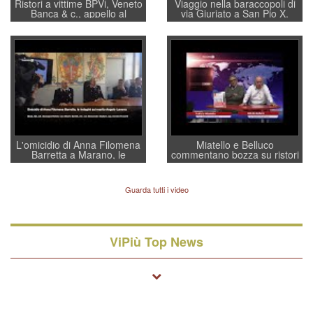
Ristori a vittime BPVi, Veneto
Viaggio nella baraccopoli di
Banca & c., appello al
via Giuriato a San Pio X.
sottosegretario Alessio
Vicenza ai Vicentini: “faremo
Villarosa: per mettere ordine
un regalo di Natale ai
convochi con Di Maio CNCU
residenti”
a supporto della cabina di
regia al Mef
L'omicidio di Anna Filomena
Miatello e Belluco
Barretta a Marano, le
commentano bozza su ristori
indagini dei carabinieri di
BPVi e Veneto Banca
Vicenza sul marito Angelo
Lavarra: più avvincenti di
Guarda tutti i video
quelle di... Barbara D'Urso
ViPiù Top News