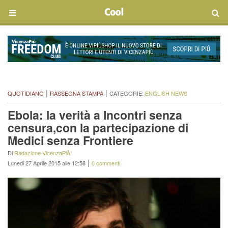
|
|
QUOTIDIANO
RASSEGNA STAMPA
CATEGORIE:
ENGLISH NEWS
Ebola: la verità a Incontri senza
censura,con la partecipazione di
Medici senza Frontiere
Di
Redazione VicenzaPiÃ¹
|
Lunedi 27 Aprile 2015 alle 12:58
0 commenti