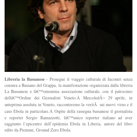
Libreria la Bassanese
- Prosegue il viaggio culturale di Incontri senza
censura a Bassano del Grappa, la manifestazione organizzata dalla libreria
La Bassanese e lâ€™omonima associazione culturale, con il patrocinio
dellâ€™Ordine dei Giornalisti Veneto.Â
MercoledÃ¬ 29 aprile, in
anteprima assoluta in Veneto, racconteremo la veritÃ sui nuovi virus e il
caso Ebola in particolare.Â
Ospite della rassegna bassanese il giornalista
e reporter Sergio Ramazzotti, lâ€™unico reporter italiano ad aver
raggiunto l`epicentro dell`epidemia Ebola in Liberia, autore del libro
edito da Piemme, Ground Zero Ebola.