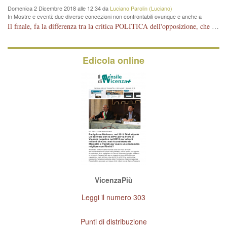
Domenica 2 Dicembre 2018 alle 12:34 da
Luciano Parolin (Luciano)
In Mostre e eventi: due diverse concezioni non confrontabili ovunque e anche a
Vicenza
Il finale, fa la differenza tra la critica POLITICA dell'opposizione, che ha perso le elezioni ed è minoranza e non trova altri argomenti per politicizzare sul sito qua o là ? La critica d'arte invece è un'altra cosa che lascio agli altri. Per ora mi basta la lezione magistrale del prof. Giulianati.
Edicola online
VicenzaPiù
Leggi il numero 303
Punti di distribuzione