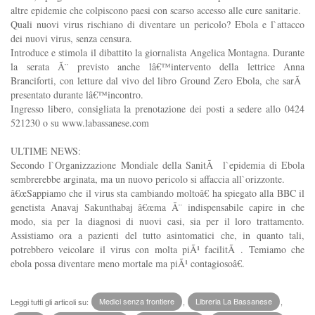
altre epidemie che colpiscono paesi con scarso accesso alle cure sanitarie.
Quali nuovi virus rischiano di diventare un pericolo? Ebola e l`attacco
dei nuovi virus, senza censura.
Introduce e stimola il dibattito la giornalista Angelica Montagna. Durante
la serata Ã¨ previsto anche lâ€™intervento della lettrice Anna
Branciforti, con letture dal vivo del libro Ground Zero Ebola, che sarÃ
presentato durante lâ€™incontro.
Ingresso libero, consigliata la prenotazione dei posti a sedere allo 0424
521230 o su www.labassanese.com
ULTIME NEWS:
Secondo l`Organizzazione Mondiale della SanitÃ l`epidemia di Ebola
sembrerebbe arginata, ma un nuovo pericolo si affaccia all`orizzonte.
â€œSappiamo che il virus sta cambiando moltoâ€ ha spiegato alla BBC il
genetista Anavaj Sakunthabaj â€œma Ã¨ indispensabile capire in che
modo, sia per la diagnosi di nuovi casi, sia per il loro trattamento.
Assistiamo ora a pazienti del tutto asintomatici che, in quanto tali,
potrebbero veicolare il virus con molta piÃ¹ facilitÃ . Temiamo che
ebola possa diventare meno mortale ma piÃ¹ contagiosoâ€.
Leggi tutti gli articoli su:
Medici senza frontiere
,
Libreria La Bassanese
,