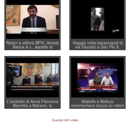
Ristori a vittime BPVi, Veneto
Viaggio nella baraccopoli di
Banca & c., appello al
via Giuriato a San Pio X.
sottosegretario Alessio
Vicenza ai Vicentini: “faremo
Villarosa: per mettere ordine
un regalo di Natale ai
convochi con Di Maio CNCU
residenti”
a supporto della cabina di
regia al Mef
L'omicidio di Anna Filomena
Miatello e Belluco
Barretta a Marano, le
commentano bozza su ristori
indagini dei carabinieri di
BPVi e Veneto Banca
Vicenza sul marito Angelo
Lavarra: più avvincenti di
Guarda tutti i video
quelle di... Barbara D'Urso