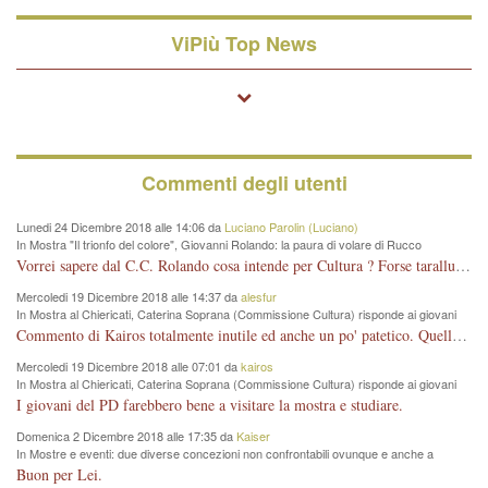
ViPiù Top News
Commenti degli utenti
Lunedi 24 Dicembre 2018 alle 14:06 da
Luciano Parolin (Luciano)
In Mostra "Il trionfo del colore", Giovanni Rolando: la paura di volare di Rucco
Vorrei sapere dal C.C. Rolando cosa intende per Cultura ? Forse tarallucci, vino e sagre, o spaghetti tricolori del PD ? Il continuo (s)parlare della mostra a Palazzo Chiericati caro consigliere DANNEGGIA FORTEMENTE l'immagine della città TUTTA e fa deviare i consensi che in RUSSIA (badi bene ex U.R.S.S.) sono ECCELLENTI. A livello artistico l'evento è di alta Valenza culturale, COMPITO di Tutta la Cittadinanza fare il possibile per propagandare l'iniziativa senza farne UN CASO PARTITICO come fa Lei da sempre. Meno Gazebo + Partecipazione! E così sia. Amen.
Mercoledi 19 Dicembre 2018 alle 14:37 da
alesfur
In Mostra al Chiericati, Caterina Soprana (Commissione Cultura) risponde ai giovani
del Pd: "realizzata a costo zero per il Comune"
Commento di Kairos totalmente inutile ed anche un po' patetico. Quella che è completamente mancata è stata la promozione internazionale dell'evento effettuata da chi lo sa fare, l'amministrazione in questo è stata totalmente assente relegando al provincialismo una mostra che meritava ben altre platee ed i risultati sono sotto gli occhi di tutti. Su questo bisogna parlare, il fatto di averla organizzata al Chiericati certo non ha aiutato ma è un aspetto secondario rispetto a quello della promozione. In città con le mostre organizzate da Goldin - che certo ha fatto principalmente i suoi interessi, ma ne ha comunque beneficiato la città in immagine e commercio per il centro - arrivavano giornalmente pullman carichi di turisti. Dove sono i turisti ora?
Mercoledi 19 Dicembre 2018 alle 07:01 da
kairos
In Mostra al Chiericati, Caterina Soprana (Commissione Cultura) risponde ai giovani
del Pd: "realizzata a costo zero per il Comune"
I giovani del PD farebbero bene a visitare la mostra e studiare.
Domenica 2 Dicembre 2018 alle 17:35 da
Kaiser
In Mostre e eventi: due diverse concezioni non confrontabili ovunque e anche a
Vicenza
Buon per Lei.