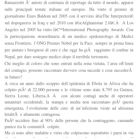
Ramazzotti Ã¨ autore di centinaia di reportage da tutto il mondo, apparsi
sulle principali testate italiane ed europee. Ha vinto il premio di
giornalismo Enzo Baldoni nel 2005 con il servizio â€œThe Interpreterâ€
sul dopoguerra in Iraq e nel 2010 con â€œAfghanistan 2.0â€.
Â
A Los
Angeles nel 2005 ha vinto lâ€™International Photography Awards. Con
la partecipazione straordinaria di un medico epidemiologo di Medici
senza Frontiere, l`ONG Premio Nobel per la Pace, sempre in prima linea
per aiutare i bisognosi di cure e che oggi ha giÃ raggiunto il confine in
Nepal, per dare sostegno medico dopo il terribile terremoto.
Chi meglio di coloro che sono entrati nella zona vietata, l`area off-limit
del contagio, possono raccontare davvero cosa succede e cosa succederÃ
in futuro?
A circa un anno dallo scoppio dell`epidemia di Ebola in Africa che ha
colpito piÃ¹ di 22.000 persone e le vittime sono state 8.795 tra Guinea,
Sierra Leone, Liberia,Â Â con alcuni contagi anche di operatori
umanitari occidentali, la stampa e media non raccontano piÃ¹ questa
emergenza, l`evoluzione delle cure di un`infezione virale ad altissima
letalitÃ e altamente contagiosa.
PuÃ² uccidere fino al 90% delle persone che la contraggono, causando
panico tra le comunitÃ colpite.
Ma ci sono altre malattie e virus che colpiscono soprattutto i paesi in via