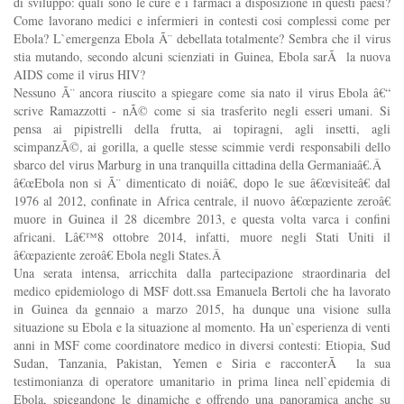
di sviluppo: quali sono le cure e i farmaci a disposizione in questi paesi?
Come lavorano medici e infermieri in contesti cosi complessi come per
Ebola? L`emergenza Ebola Ã¨ debellata totalmente? Sembra che il virus
stia mutando, secondo alcuni scienziati in Guinea, Ebola sarÃ la nuova
AIDS come il virus HIV?
Nessuno Ã¨ ancora riuscito a spiegare come sia nato il virus Ebola â€“
scrive Ramazzotti - nÃ© come si sia trasferito negli esseri umani. Si
pensa ai pipistrelli della frutta, ai topiragni, agli insetti, agli
scimpanzÃ©, ai gorilla, a quelle stesse scimmie verdi responsabili dello
sbarco del virus Marburg in una tranquilla cittadina della Germaniaâ€.Â
â€œEbola non si Ã¨ dimenticato di noiâ€, dopo le sue â€œvisiteâ€ dal
1976 al 2012, confinate in Africa centrale, il nuovo â€œpaziente zeroâ€
muore in Guinea il 28 dicembre 2013, e questa volta varca i confini
africani. Lâ€™8 ottobre 2014, infatti, muore negli Stati Uniti il
â€œpaziente zeroâ€ Ebola negli States.Â
Una serata intensa, arricchita dalla partecipazione straordinaria del
medico epidemiologo di MSF dott.ssa Emanuela Bertoli che ha lavorato
in Guinea da gennaio a marzo 2015, ha dunque una visione sulla
situazione su Ebola e la situazione al momento. Ha un`esperienza di venti
anni in MSF come coordinatore medico in diversi contesti: Etiopia, Sud
Sudan, Tanzania, Pakistan, Yemen e Siria e racconterÃ la sua
testimonianza di operatore umanitario in prima linea nell`epidemia di
Ebola, spiegandone le dinamiche e offrendo una panoramica anche su