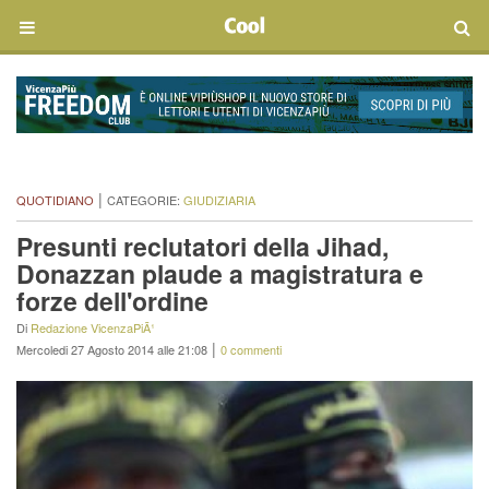
|
QUOTIDIANO
CATEGORIE:
GIUDIZIARIA
Presunti reclutatori della Jihad,
Donazzan plaude a magistratura e
forze dell'ordine
Di
Redazione VicenzaPiÃ¹
|
Mercoledi 27 Agosto 2014 alle 21:08
0 commenti