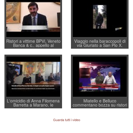
Ristori a vittime BPVi, Veneto
Viaggio nella baraccopoli di
Banca & c., appello al
via Giuriato a San Pio X.
sottosegretario Alessio
Vicenza ai Vicentini: “faremo
Villarosa: per mettere ordine
un regalo di Natale ai
convochi con Di Maio CNCU
residenti”
a supporto della cabina di
regia al Mef
L'omicidio di Anna Filomena
Miatello e Belluco
Barretta a Marano, le
commentano bozza su ristori
indagini dei carabinieri di
BPVi e Veneto Banca
Vicenza sul marito Angelo
Lavarra: più avvincenti di
Guarda tutti i video
quelle di... Barbara D'Urso