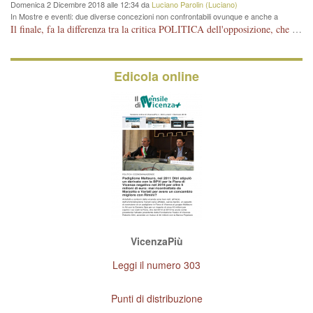
Domenica 2 Dicembre 2018 alle 12:34 da
Luciano Parolin (Luciano)
In Mostre e eventi: due diverse concezioni non confrontabili ovunque e anche a
Vicenza
Il finale, fa la differenza tra la critica POLITICA dell'opposizione, che ha perso le elezioni ed è minoranza e non trova altri argomenti per politicizzare sul sito qua o là ? La critica d'arte invece è un'altra cosa che lascio agli altri. Per ora mi basta la lezione magistrale del prof. Giulianati.
Edicola online
VicenzaPiù
Leggi il numero 303
Punti di distribuzione