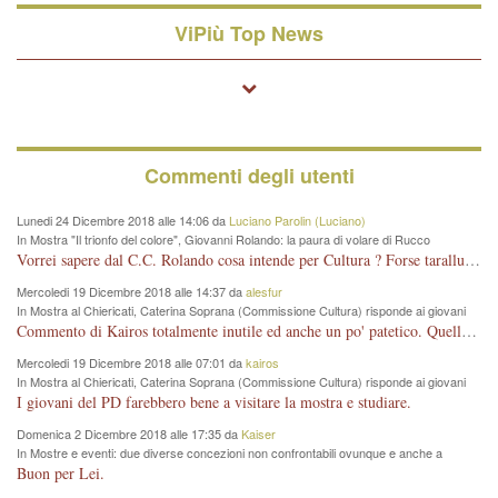
ViPiù Top News
Commenti degli utenti
Lunedi 24 Dicembre 2018 alle 14:06 da
Luciano Parolin (Luciano)
In Mostra "Il trionfo del colore", Giovanni Rolando: la paura di volare di Rucco
Vorrei sapere dal C.C. Rolando cosa intende per Cultura ? Forse tarallucci, vino e sagre, o spaghetti tricolori del PD ? Il continuo (s)parlare della mostra a Palazzo Chiericati caro consigliere DANNEGGIA FORTEMENTE l'immagine della città TUTTA e fa deviare i consensi che in RUSSIA (badi bene ex U.R.S.S.) sono ECCELLENTI. A livello artistico l'evento è di alta Valenza culturale, COMPITO di Tutta la Cittadinanza fare il possibile per propagandare l'iniziativa senza farne UN CASO PARTITICO come fa Lei da sempre. Meno Gazebo + Partecipazione! E così sia. Amen.
Mercoledi 19 Dicembre 2018 alle 14:37 da
alesfur
In Mostra al Chiericati, Caterina Soprana (Commissione Cultura) risponde ai giovani
del Pd: "realizzata a costo zero per il Comune"
Commento di Kairos totalmente inutile ed anche un po' patetico. Quella che è completamente mancata è stata la promozione internazionale dell'evento effettuata da chi lo sa fare, l'amministrazione in questo è stata totalmente assente relegando al provincialismo una mostra che meritava ben altre platee ed i risultati sono sotto gli occhi di tutti. Su questo bisogna parlare, il fatto di averla organizzata al Chiericati certo non ha aiutato ma è un aspetto secondario rispetto a quello della promozione. In città con le mostre organizzate da Goldin - che certo ha fatto principalmente i suoi interessi, ma ne ha comunque beneficiato la città in immagine e commercio per il centro - arrivavano giornalmente pullman carichi di turisti. Dove sono i turisti ora?
Mercoledi 19 Dicembre 2018 alle 07:01 da
kairos
In Mostra al Chiericati, Caterina Soprana (Commissione Cultura) risponde ai giovani
del Pd: "realizzata a costo zero per il Comune"
I giovani del PD farebbero bene a visitare la mostra e studiare.
Domenica 2 Dicembre 2018 alle 17:35 da
Kaiser
In Mostre e eventi: due diverse concezioni non confrontabili ovunque e anche a
Vicenza
Buon per Lei.