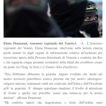
Elena Donazzan, Assessore regionale del Veneto
Â -Â L'Assessore
regionale del Veneto, Elena Donazzan, interviene sulla notizia emersa
pochi minuti fa dagli organi di informazione relativa all'inchiesta per
terrorismo aperta dalla Procura distrettuale di Venezia e condotta dai Ros
e che riguarda cinque presunti reclutatori della Jihad che avrebbero creato
un ponte tra l'Iraq, la Siria e il Veneto (foto d'archivio).
"Non dobbiamo abbassare la guardia. Appare evidente che anche nel
nostro territorio potrebbero esserci persone che per motivi ideologico-
religiosi nutrono sentimenti ostili nei confronti dell'Italia e dell'Occidente
piÃ¹ in generale. Ãˆ dunque opportuno innalzare il livello di attenzione
di fronte a quella che potrebbe essere una minaccia per la nostra
nazione", afferma Donazzan.
"Mi conforta sapere che magistratura e forze dell'ordine sono