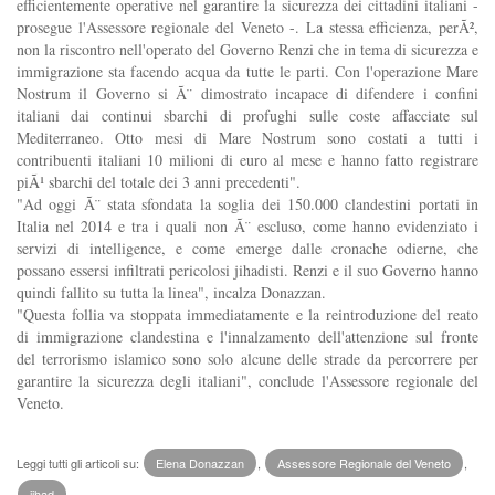
efficientemente operative nel garantire la sicurezza dei cittadini italiani -
prosegue l'Assessore regionale del Veneto -. La stessa efficienza, perÃ²,
non la riscontro nell'operato del Governo Renzi che in tema di sicurezza e
immigrazione sta facendo acqua da tutte le parti. Con l'operazione Mare
Nostrum il Governo si Ã¨ dimostrato incapace di difendere i confini
italiani dai continui sbarchi di profughi sulle coste affacciate sul
Mediterraneo. Otto mesi di Mare Nostrum sono costati a tutti i
contribuenti italiani 10 milioni di euro al mese e hanno fatto registrare
piÃ¹ sbarchi del totale dei 3 anni precedenti".
"Ad oggi Ã¨ stata sfondata la soglia dei 150.000 clandestini portati in
Italia nel 2014 e tra i quali non Ã¨ escluso, come hanno evidenziato i
servizi di intelligence, e come emerge dalle cronache odierne, che
possano essersi infiltrati pericolosi jihadisti. Renzi e il suo Governo hanno
quindi fallito su tutta la linea", incalza Donazzan.
"Questa follia va stoppata immediatamente e la reintroduzione del reato
di immigrazione clandestina e l'innalzamento dell'attenzione sul fronte
del terrorismo islamico sono solo alcune delle strade da percorrere per
garantire la sicurezza degli italiani", conclude l'Assessore regionale del
Veneto.
Leggi tutti gli articoli su:
Elena Donazzan
,
Assessore Regionale del Veneto
,
jihad