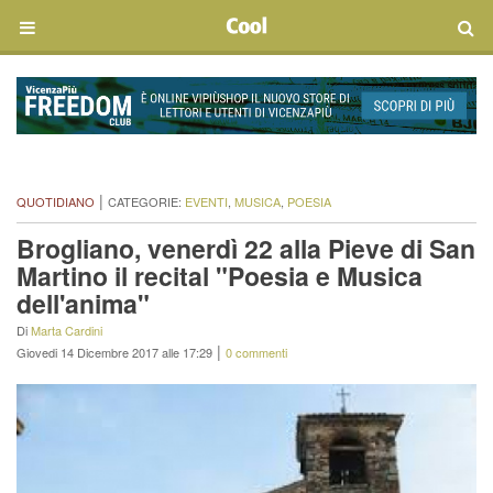
|
QUOTIDIANO
CATEGORIE:
EVENTI
,
MUSICA
,
POESIA
Brogliano, venerdì 22 alla Pieve di San
Martino il recital "Poesia e Musica
dell'anima"
Di
Marta Cardini
|
Giovedi 14 Dicembre 2017 alle 17:29
0 commenti