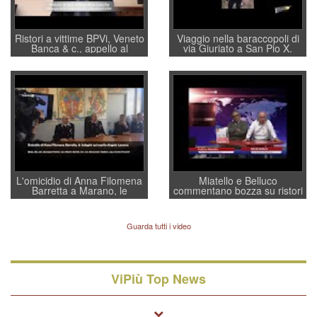
Ristori a vittime BPVi, Veneto
Viaggio nella baraccopoli di
Banca & c., appello al
via Giuriato a San Pio X.
sottosegretario Alessio
Vicenza ai Vicentini: “faremo
Villarosa: per mettere ordine
un regalo di Natale ai
convochi con Di Maio CNCU
residenti”
a supporto della cabina di
regia al Mef
L'omicidio di Anna Filomena
Miatello e Belluco
Barretta a Marano, le
commentano bozza su ristori
indagini dei carabinieri di
BPVi e Veneto Banca
Vicenza sul marito Angelo
Lavarra: più avvincenti di
Guarda tutti i video
quelle di... Barbara D'Urso
ViPiù Top News