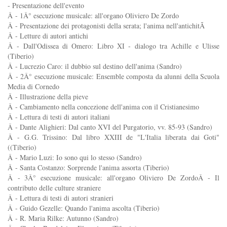
- Presentazione dell'evento
Â - 1Â° esecuzione musicale: all'organo Oliviero De Zordo
Â - Presentazione dei protagonisti della serata; l'anima nell'antichitÃ
Â - Letture di autori antichi
Â - Dall'Odissea di Omero: Libro XI - dialogo tra Achille e Ulisse
(Tiberio)
Â - Lucrezio Caro: il dubbio sul destino dell'anima (Sandro)
Â - 2Â° esecuzione musicale: Ensemble composta da alunni della Scuola
Media di Cornedo
Â - Illustrazione della pieve
Â - Cambiamento nella concezione dell'anima con il Cristianesimo
Â - Lettura di testi di autori italiani
Â - Dante Alighieri: Dal canto XVI del Purgatorio, vv. 85-93 (Sandro)
Â - G.G. Trissino: Dal libro XXIII de "L'Italia liberata dai Goti"
((Tiberio)
Â - Mario Luzi: Io sono qui lo stesso (Sandro)
Â - Santa Costanzo: Sorprende l'anima assorta (Tiberio)
Â - 3Â° esecuzione musicale: all'organo Oliviero De ZordoÂ - Il
contributo delle culture straniere
Â - Lettura di testi di autori stranieri
Â - Guido Gezelle: Quando l'anima ascolta (Tiberio)
Â - R. Maria Rilke: Autunno (Sandro)