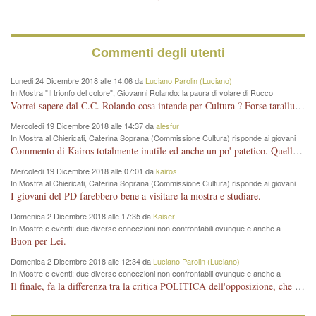
Commenti degli utenti
Lunedi 24 Dicembre 2018 alle 14:06 da
Luciano Parolin (Luciano)
In Mostra "Il trionfo del colore", Giovanni Rolando: la paura di volare di Rucco
Vorrei sapere dal C.C. Rolando cosa intende per Cultura ? Forse tarallucci, vino e sagre, o spaghetti tricolori del PD ? Il continuo (s)parlare della mostra a Palazzo Chiericati caro consigliere DANNEGGIA FORTEMENTE l'immagine della città TUTTA e fa deviare i consensi che in RUSSIA (badi bene ex U.R.S.S.) sono ECCELLENTI. A livello artistico l'evento è di alta Valenza culturale, COMPITO di Tutta la Cittadinanza fare il possibile per propagandare l'iniziativa senza farne UN CASO PARTITICO come fa Lei da sempre. Meno Gazebo + Partecipazione! E così sia. Amen.
Mercoledi 19 Dicembre 2018 alle 14:37 da
alesfur
In Mostra al Chiericati, Caterina Soprana (Commissione Cultura) risponde ai giovani
del Pd: "realizzata a costo zero per il Comune"
Commento di Kairos totalmente inutile ed anche un po' patetico. Quella che è completamente mancata è stata la promozione internazionale dell'evento effettuata da chi lo sa fare, l'amministrazione in questo è stata totalmente assente relegando al provincialismo una mostra che meritava ben altre platee ed i risultati sono sotto gli occhi di tutti. Su questo bisogna parlare, il fatto di averla organizzata al Chiericati certo non ha aiutato ma è un aspetto secondario rispetto a quello della promozione. In città con le mostre organizzate da Goldin - che certo ha fatto principalmente i suoi interessi, ma ne ha comunque beneficiato la città in immagine e commercio per il centro - arrivavano giornalmente pullman carichi di turisti. Dove sono i turisti ora?
Mercoledi 19 Dicembre 2018 alle 07:01 da
kairos
In Mostra al Chiericati, Caterina Soprana (Commissione Cultura) risponde ai giovani
del Pd: "realizzata a costo zero per il Comune"
I giovani del PD farebbero bene a visitare la mostra e studiare.
Domenica 2 Dicembre 2018 alle 17:35 da
Kaiser
In Mostre e eventi: due diverse concezioni non confrontabili ovunque e anche a
Vicenza
Buon per Lei.
Domenica 2 Dicembre 2018 alle 12:34 da
Luciano Parolin (Luciano)
In Mostre e eventi: due diverse concezioni non confrontabili ovunque e anche a
Vicenza
Il finale, fa la differenza tra la critica POLITICA dell'opposizione, che ha perso le elezioni ed è minoranza e non trova altri argomenti per politicizzare sul sito qua o là ? La critica d'arte invece è un'altra cosa che lascio agli altri. Per ora mi basta la lezione magistrale del prof. Giulianati.