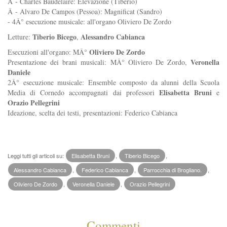
Â - Charles Baudelaire: Elevazione (Tiberio)
Â - Alvaro De Campos (Pessoa): Magnificat (Sandro)
- 4Â° esecuzione musicale: all'organo Oliviero De Zordo
Tiberio Bicego
Alessandro Cabianca
Letture:
,
Oliviero De Zordo
Esecuzioni all'organo: MÂ°
Veronella
Presentazione dei brani musicali: MÂ° Oliviero De Zordo,
Daniele
2Â° esecuzione musicale: Ensemble composto da alunni della Scuola
Elisabetta Bruni
Media di Cornedo accompagnati dai professori
e
Orazio Pellegrini
Ideazione, scelta dei testi, presentazioni: Federico Cabianca
Leggi tutti gli articoli su:
Elisabetta Bruni
,
Tiberio Bicego
,
Alessandro Cabianca
,
Federico Cabianca
,
Parrocchia di Brogliano.
,
Oliviero De Zordo
,
Veronella Daniele
,
Orazio Pellegrini
Commenti