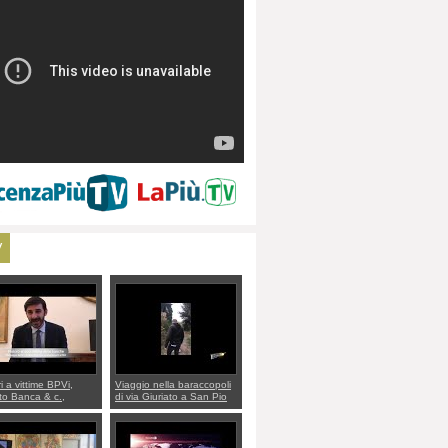
V
ri a vittime BPVi,
Viaggio nella baraccopoli
o Banca & c.,
di via Giuriato a San Pio
lo al sottosegretario
X. Vicenza ai Vicentini:
io Villarosa: per
“faremo un regalo di
re ordine convochi
Natale ai residenti”
Di Maio CNCU a