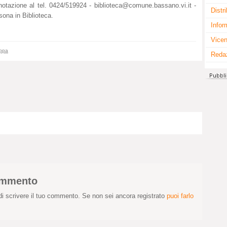
enotazione al tel. 0424/519924 -
biblioteca@comune.bassano.vi.it
-
Distr
ona in Biblioteca.
Infor
Vicen
appa
Reda
commento
i scrivere il tuo commento. Se non sei ancora registrato
puoi farlo