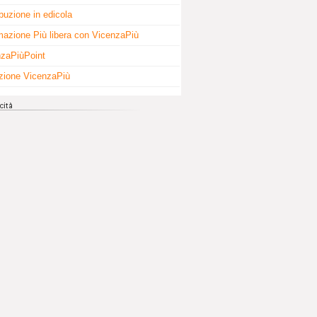
ibuzione in edicola
mazione Più libera con VicenzaPiù
zaPiùPoint
zione VicenzaPiù