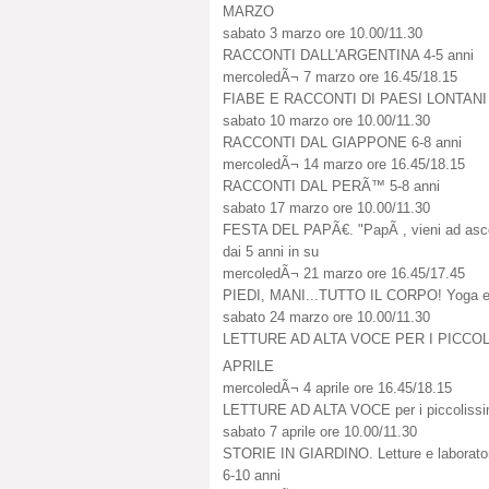
MARZO
sabato 3 marzo ore 10.00/11.30
RACCONTI DALL'ARGENTINA 4-5 anni
mercoledÃ¬ 7 marzo ore 16.45/18.15
FIABE E RACCONTI DI PAESI LONTANI 8
sabato 10 marzo ore 10.00/11.30
RACCONTI DAL GIAPPONE 6-8 anni
mercoledÃ¬ 14 marzo ore 16.45/18.15
RACCONTI DAL PERÃ™ 5-8 anni
sabato 17 marzo ore 10.00/11.30
FESTA DEL PAPÃ€. "PapÃ , vieni ad ascol
dai 5 anni in su
mercoledÃ¬ 21 marzo ore 16.45/17.45
PIEDI, MANI...TUTTO IL CORPO! Yoga e l
sabato 24 marzo ore 10.00/11.30
LETTURE AD ALTA VOCE PER I PICCOLI
APRILE
mercoledÃ¬ 4 aprile ore 16.45/18.15
LETTURE AD ALTA VOCE per i piccolissim
sabato 7 aprile ore 10.00/11.30
STORIE IN GIARDINO. Letture e laboratorio
6-10 anni