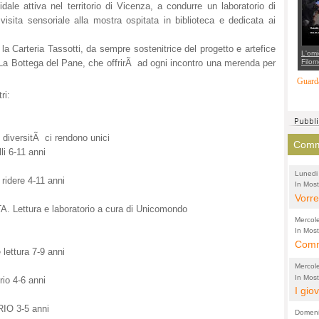
ale attiva nel territorio di Vicenza, a condurre un laboratorio di
suppo
regia
visita sensoriale alla mostra ospitata in biblioteca e dedicata ai
 la Carteria Tassotti, da sempre sostenitrice del progetto e artefice
L'omi
Filom
La Bottega del Pane, che offrirÃ ad ogni incontro una merenda per
Maran
carab
Guarda
marit
ri:
più a
di...
versitÃ ci rendono unici
Comme
i 6-11 anni
Lunedi
idere 4-11 anni
In Most
(Lucian
di vola
Vorre
ttura e laboratorio a cura di Unicomondo
inten
Mercol
e sag
In Most
Cultura
Comme
conti
ettura 7-9 anni
per il 
anche
Chier
Mercol
comp
FORT
In Most
io 4-6 anni
Cultura
I gio
promo
TUTTA
per il 
mostr
effet
RUSS
O 3-5 anni
Domeni