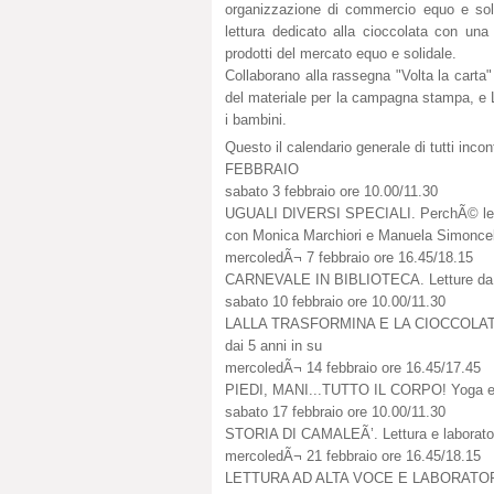
organizzazione di commercio equo e solid
lettura dedicato alla cioccolata con una 
prodotti del mercato equo e solidale.
Collaborano alla rassegna "Volta la carta"
del materiale per la campagna stampa, e 
i bambini.
Questo il calendario generale di tutti incont
FEBBRAIO
sabato 3 febbraio ore 10.00/11.30
UGUALI DIVERSI SPECIALI. PerchÃ© le di
con Monica Marchiori e Manuela Simoncell
mercoledÃ¬ 7 febbraio ore 16.45/18.15
CARNEVALE IN BIBLIOTECA. Letture da r
sabato 10 febbraio ore 10.00/11.30
LALLA TRASFORMINA E LA CIOCCOLATA. Le
dai 5 anni in su
mercoledÃ¬ 14 febbraio ore 16.45/17.45
PIEDI, MANI...TUTTO IL CORPO! Yoga e l
sabato 17 febbraio ore 10.00/11.30
STORIA DI CAMALEÃ’. Lettura e laborator
mercoledÃ¬ 21 febbraio ore 16.45/18.15
LETTURA AD ALTA VOCE E LABORATORI