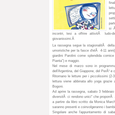
fina
lett
pro
sett
part
si 
incontri, tesi a offrire attivitÃ ludo-
giovanissimi.Â
La rassegna segue la stagionalitÃ della
umoristiche per la fasce d'etÃ 4-11 anni)
giardini Parolini come splendida cornice
Pianta") e maggio.
Nel mese di marzo sono in programma l
dell'Argentina, del Giappone, del PerÃ¹ e co
Ritornano le letture per i piccolissimi (2-3
lettura viene abbinata allo yoga grazie 
Bogoni.
Ad aprire la rassegna, sabato 3 febbraio d
diversitÃ ci rendono unici" che proporrÃ a
a partire da libro scritto da Monica March
saranno presenti e coinvolgeranno i bambini
Singolare anche l'appuntamento di saba