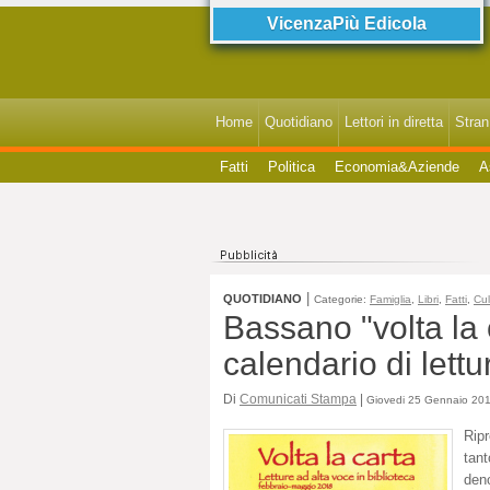
VicenzaPiù Edicola
Home
Quotidiano
Lettori in diretta
StranI
Fatti
Politica
Economia&Aziende
A
|
QUOTIDIANO
Categorie:
Famiglia
,
Libri
,
Fatti
,
Cul
Bassano "volta la 
calendario di lettu
Di
Comunicati Stampa
|
Giovedi 25 Gennaio 201
Ripr
tan
den