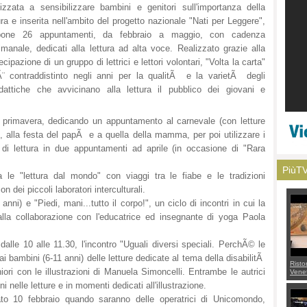
lizzata a sensibilizzare bambini e genitori sull'importanza della
ura e inserita nell'ambito del progetto nazionale "Nati per Leggere",
pone 26 appuntamenti, da febbraio a maggio, con cadenza
imanale, dedicati alla lettura ad alta voce. Realizzato grazie alla
ecipazione di un gruppo di lettrici e lettori volontari, "Volta la carta"
Ã¨ contraddistinto negli anni per la qualitÃ e la varietÃ degli
didattiche che avvicinano alla lettura il pubblico dei giovani e
 primavera, dedicando un appuntamento al carnevale (con letture
, alla festa del papÃ e a quella della mamma, per poi utilizzare i
 di lettura in due appuntamenti ad aprile (in occasione di "Rara
PiùT
e "lettura dal mondo" con viaggi tra le fiabe e le tradizioni
n dei piccoli laboratori interculturali.
 anni) e "Piedi, mani...tutto il corpo!", un ciclo di incontri in cui la
alla collaborazione con l'educatrice ed insegnante di yoga Paola
alle 10 alle 11.30, l'incontro "Uguali diversi speciali. PerchÃ© le
i bambini (6-11 anni) delle letture dedicate al tema della disabilitÃ
Risto
iori con le illustrazioni di Manuela Simoncelli. Entrambe le autrici
Venet
appel
 nelle letture e in momenti dedicati all'illustrazione.
Aless
mette
to 10 febbraio quando saranno delle operatrici di Unicomondo,
con 