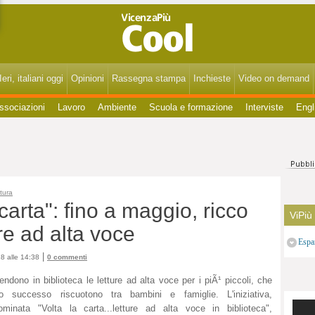
VicenzaPiùCool - Spettacoli, cultura, eventi, gossip di Vicenza, Bassano, Thiene, Schio, Montecchio, Arzignano e del Vicentino.
eri, italiani oggi
Opinioni
Rassegna stampa
Inchieste
Video on demand
ssociazioni
Lavoro
Ambiente
Scuola e formazione
Interviste
Engl
tura
carta": fino a maggio, ricco
ViPiù
re ad alta voce
Espa
|
8 alle 14:38
0 commenti
endono in biblioteca le letture ad alta voce per i piÃ¹ piccoli, che
to successo riscuotono tra bambini e famiglie. L'iniziativa,
ominata "Volta la carta...letture ad alta voce in biblioteca",