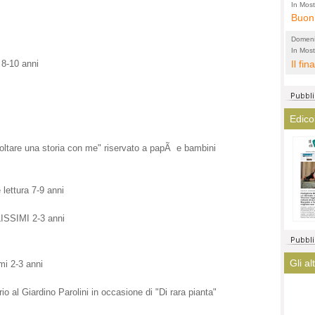
l'amm
ECCEL
In Most
ovunqu
Buon 
total
alta 
provi
Citta
Domeni
altre 
propa
In Most
(Lucian
ovunqu
Il fin
-10 anni
di tu
CASO
POLIT
averl
Meno 
elezi
aiuta
Amen
argom
a que
Edico
? La 
mostr
lasci
fatto
tare una storia con me" riservato a papÃ e bambini
magis
ha co
immag
arriv
ettura 7-9 anni
turis
SSIMI 2-3 anni
Gli al
i 2-3 anni
 al Giardino Parolini in occasione di "Di rara pianta"