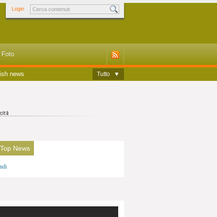
Login
Foto
ish news
Tutto
▼
 Top News
ndi