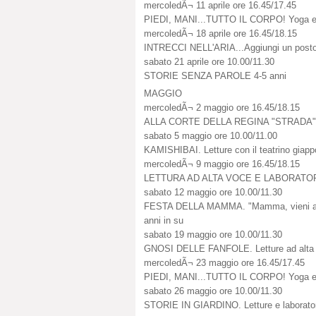
mercoledÃ¬ 11 aprile ore 16.45/17.45
PIEDI, MANI...TUTTO IL CORPO! Yoga e l
mercoledÃ¬ 18 aprile ore 16.45/18.15
INTRECCI NELL'ARIA...Aggiungi un posto 
sabato 21 aprile ore 10.00/11.30
STORIE SENZA PAROLE 4-5 anni
MAGGIO
mercoledÃ¬ 2 maggio ore 16.45/18.15
ALLA CORTE DELLA REGINA "STRADA" La s
sabato 5 maggio ore 10.00/11.00
KAMISHIBAI. Letture con il teatrino giapp
mercoledÃ¬ 9 maggio ore 16.45/18.15
LETTURA AD ALTA VOCE E LABORATORI
sabato 12 maggio ore 10.00/11.30
FESTA DELLA MAMMA. "Mamma, vieni ad a
anni in su
sabato 19 maggio ore 10.00/11.30
GNOSI DELLE FANFOLE. Letture ad alta vo
mercoledÃ¬ 23 maggio ore 16.45/17.45
PIEDI, MANI...TUTTO IL CORPO! Yoga e l
sabato 26 maggio ore 10.00/11.30
STORIE IN GIARDINO. Letture e laboratori