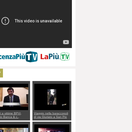
V
ri a vittime BPVi,
Viaggio nella baraccopoli
o Banca & c.,
di via Giuriato a San Pio
lo al sottosegretario
X. Vicenza ai Vicentini:
io Villarosa: per
“faremo un regalo di
re ordine convochi
Natale ai residenti”
Di Maio CNCU a