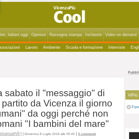
VicenzaPiùCool - Spettacoli, cultura, eventi, gossip di Vicenza, Bassano, Thiene, Schio, Montecchio, Arzignano e del Vicentino.
eri, italiani oggi
Opinioni
Rassegna stampa
Inchieste
Video on demand
ssociazioni
Lavoro
Ambiente
Scuola e formazione
Interviste
Engl
 sabato il "messaggio" di
ViPiù
artito da Vicenza il giorno
Espa
umani" da oggi perché non
mani "I bambini del mare"
|
 VicenzaPiÃ¹)
|
Domenica 8 Luglio 2018 alle 05:45
0 commenti