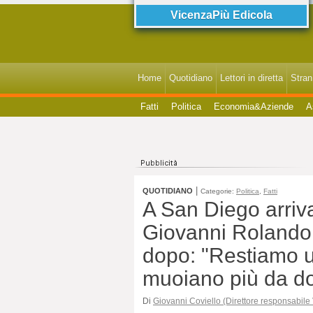
VicenzaPiù Edicola
Home
Quotidiano
Lettori in diretta
StranI
Fatti
Politica
Economia&Aziende
A
|
QUOTIDIANO
Categorie:
Politica
,
Fatti
A San Diego arriva
Giovanni Rolando p
dopo: "Restiamo 
muoiano più da do
Di
Giovanni Coviello (Direttore responsabile