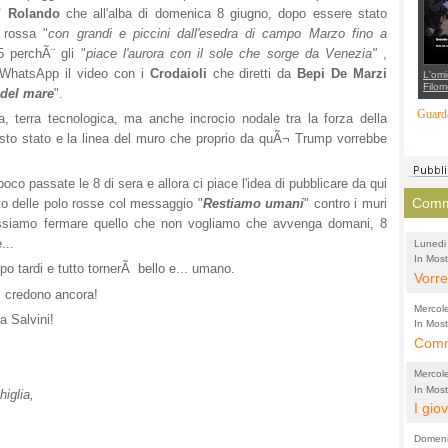
suppo
" Rolando
che all'alba di domenica 8 giugno, dopo essere stato
regia
 rossa "
con grandi e piccini dall'esedra di campo Marzo fino a
5 perchÃ¨ gli "
piace l'aurora con il sole che sorge da Venezia"
,
n WhatsApp il video con i
Crodaioli
che diretti da
Bepi De Marzi
L'omi
Filom
 del mare
".
Maran
carab
Guarda
, terra tecnologica, ma anche incrocio nodale tra la forza della
marit
più a
uesto stato e la linea del muro che proprio da quÃ¬ Trump vorrebbe
di...
co passate le 8 di sera e allora ci piace l'idea di pubblicare da qui
Comme
oto delle polo rosse col messaggio "
Restiamo umani
" contro i muri
possiamo fermare quello che non vogliamo che avvenga domani, 8
...
Lunedi
In Most
(Lucian
o tardi e tutto tornerÃ bello e... umano.
di vola
Vorre
i credono ancora!
inten
Mercol
a Salvini!
e sag
In Most
Cultura
Comme
conti
per il 
anche
Chier
Mercol
comp
FORT
In Most
iglia,
Cultura
I gio
promo
TUTTA
per il 
mostr
effet
RUSS
Domeni