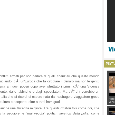
PiùT
nflitti armati per non parlare di quelli finanziari che questo mondo
uciando; c'Ã¨ un'Europa che fa circolare il denaro ma non le genti;
uerra ai nuovi poveri dopo aver sfruttato i primi; c'Ã¨ una Vicenza
ento, dalle fabbriche e dagli speculatori. Ma c'Ã¨ chi vorrebbe un
talia che si ricordi di essere nata dal naufrago e viaggiatore greco
Risto
ltura e scoperte, oltre a tanti immigrati.
Venet
appel
anche una Vicenza migliore. Tra questi lottatori folli come noi, che
Aless
mette
 la peggiore, e "
mai vecchi
" politici,
servitori della polis
, come
con 