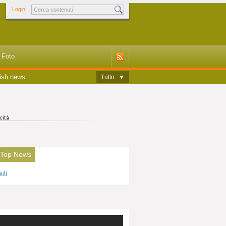
Login
Foto
ish news
Tutto
▼
 Top News
ndi