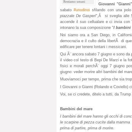
Restiamo umani
Giovanni "Gianni
sabato
#unodinoi
sfilando con una polo
piazzale De Gasperi
",Â si sveglia alle 
accende il suo cellualare e ci invia co
intonano la sua composizione "
I bambini
Noi siamo ora a San Diego, in California
democrazia e il culto della libertÃ di q
edificare per tenere lontani i messicani.
Qui Ã¨ ancora sabato 7 giugno e sono da po
il video col testo di Bepi De Marzi e la f
fisici e morali perchÃ¨ oggi 7 giugno 
giugno: veder morire altri bambini del mare
Muoviamoci per tempo, prima che sia tropp
I Giovanni o Gianni (Rolando e Coviello) c
Voi, se ci credete, ditelo a tutti, da Trump 
Bambini del mare
I bambini del mare hanno gli occhi di conch
le scarpine di pezza cucite dalla mamma
prima di partire, prima di morire.