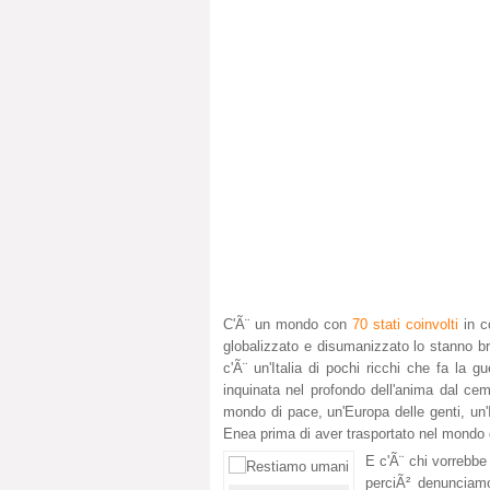
C'Ã¨ un mondo con
70 stati coinvolti
in co
globalizzato e disumanizzato lo stanno br
c'Ã¨ un'Italia di pochi ricchi che fa la g
inquinata nel profondo dell'anima dal cem
mondo di pace, un'Europa delle genti, un'I
Enea prima di aver trasportato nel mondo cu
E c'Ã¨ chi vorrebbe 
perciÃ² denunciamo