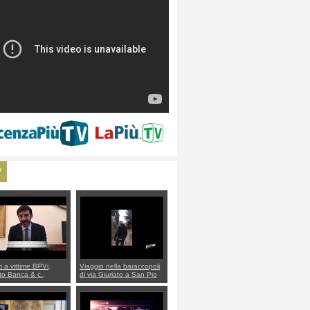
V
ri a vittime BPVi,
Viaggio nella baraccopoli
o Banca & c.,
di via Giuriato a San Pio
lo al sottosegretario
X. Vicenza ai Vicentini:
io Villarosa: per
“faremo un regalo di
re ordine convochi
Natale ai residenti”
Di Maio CNCU a