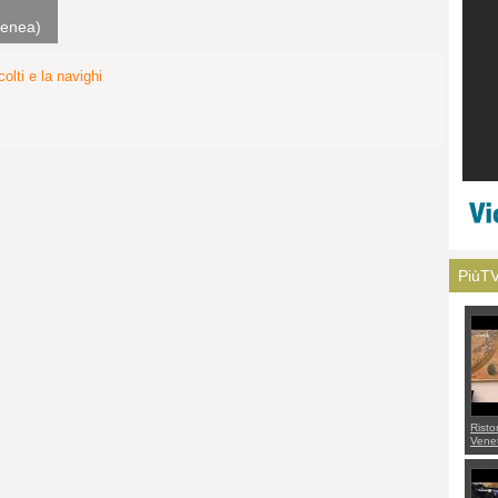
.enea)
olti e la navighi
PiùT
Risto
Venet
appel
Aless
mette
con 