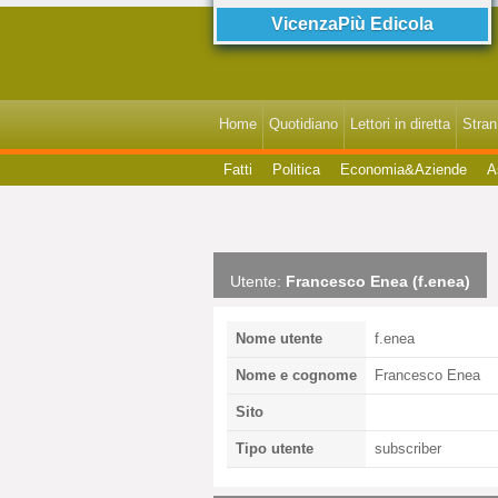
VicenzaPiù Edicola
Home
Quotidiano
Lettori in diretta
StranI
Fatti
Politica
Economia&Aziende
A
Utente:
Francesco Enea (f.enea)
Nome utente
f.enea
Nome e cognome
Francesco Enea
Sito
Tipo utente
subscriber