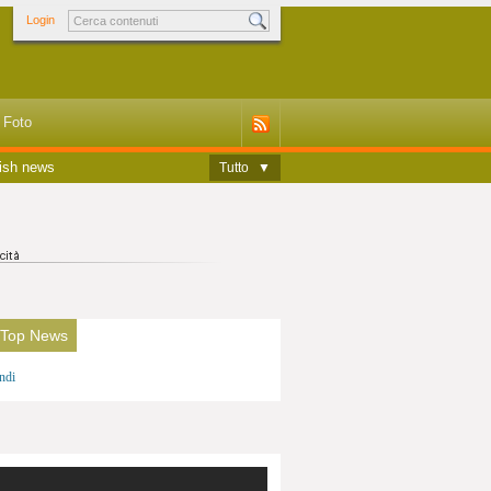
Login
Foto
ish news
Tutto
▼
 Top News
ndi